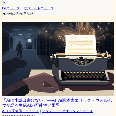
ト
IoTニュース
｜
ガジェットニュース
2026年2月20日8:16
「AIに小説は書けない」—Valve脚本家エリック・ウォルポ
ウが語る生成AIの可能性と限界
AI（人工知能）ニュース
｜
テクノロジーとエンタメニュース