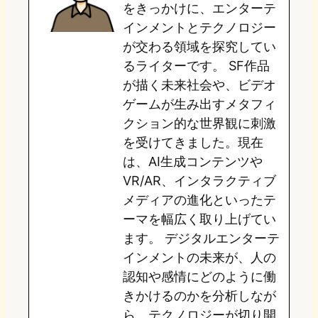
をきっかけに、エンターテ
o
y
o
インメントとテクノロジー
が交わる領域を探究してい
n
k
るライターです。 SF作品
が描く未来社会や、ビデオ
ゲームが生み出すメタフィ
クション的な世界観に刺激
を受けてきました。現在
は、AI生成コンテンツや
VR/AR、インタラクティブ
メディアの進化といったテ
ーマを幅広く取り上げてい
ます。 デジタルエンターテ
インメントの未来が、人の
認知や感情にどのように働
きかけるのかを分析しなが
ら、テクノロジーが切り開