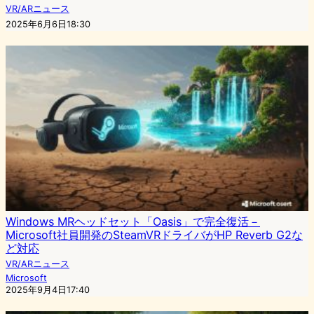
VR/ARニュース
2025年6月6日18:30
Windows MRヘッドセット「Oasis」で完全復活－
Microsoft社員開発のSteamVRドライバがHP Reverb G2な
ど対応
VR/ARニュース
Microsoft
2025年9月4日17:40