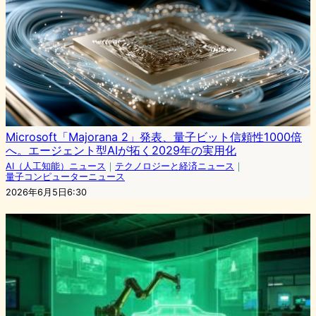
Microsoft「Majorana 2」発表、量子ビット信頼性1000倍
へ。エージェント型AIが拓く2029年の実用化
AI（人工知能）ニュース
｜
テクノロジーと経済ニュース
｜
量子コンピューターニュース
2026年6月5日6:30