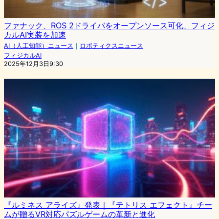
ファナック、ROS 2ドライバをオープンソース可化、フィジ
カルAI実装を加速
AI（人工知能）ニュース
｜
ロボティクスニュース
フィジカルAI
2025年12月3日9:30
『ルミネス アライズ』発表｜『テトリス エフェクト』チー
ムが贈るVR対応パズルゲームの革新と進化