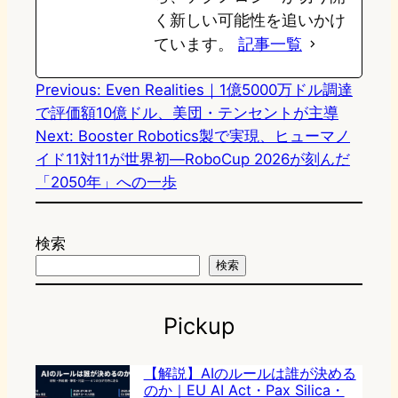
く新しい可能性を追いかけ
ています。
記事一覧
Previous:
Even Realities｜1億5000万ドル調達
で評価額10億ドル、美団・テンセントが主導
Next:
Booster Robotics製で実現、ヒューマノ
イド11対11が世界初—RoboCup 2026が刻んだ
「2050年」への一歩
検索
検索
Pickup
【解説】AIのルールは誰が決める
のか｜EU AI Act・Pax Silica・