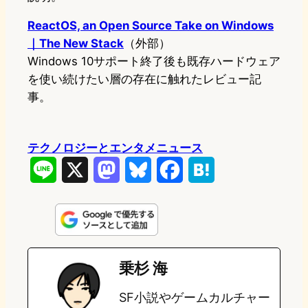
ReactOS, an Open Source Take on Windows
｜The New Stack
（外部）
Windows 10サポート終了後も既存ハードウェア
を使い続けたい層の存在に触れたレビュー記
事。
テクノロジーとエンタメニュース
L
X
M
B
F
H
i
a
l
a
a
n
s
u
c
t
e
t
e
e
e
乗杉 海
o
s
b
n
SF小説やゲームカルチャー
d
k
o
a