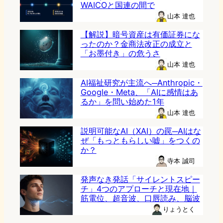
WAICOと国連の間で
山本 達也
【解説】暗号資産は有価証券にな
ったのか？金商法改正の成立と
「お墨付き」の危うさ
山本 達也
AI福祉研究が主流へ─Anthropic・
Google・Meta、「AIに感情はあ
るか」を問い始めた1年
山本 達也
説明可能なAI（XAI）の罠─AIはな
ぜ「もっともらしい嘘」をつくの
か？
寺本 誠司
発声なき発話「サイレントスピー
チ」4つのアプローチと現在地｜
筋電位、超音波、口唇読み、脳波
りょうとく