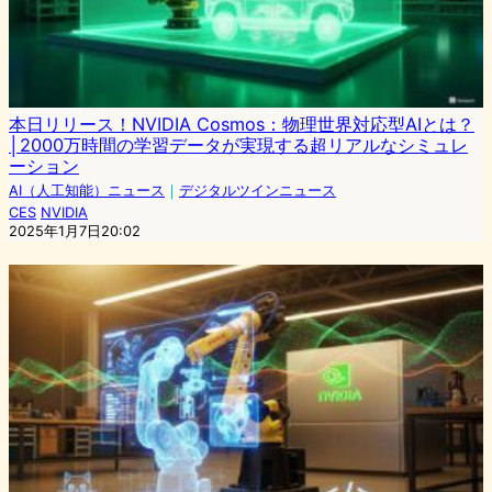
本日リリース！NVIDIA Cosmos：物理世界対応型AIとは？
│2000万時間の学習データが実現する超リアルなシミュレ
ーション
AI（人工知能）ニュース
｜
デジタルツインニュース
CES
NVIDIA
2025年1月7日20:02