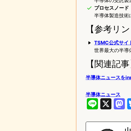
半導体の受託製
プロセスノード
半導体製造技術
【参考リン
TSMC公式サイ
世界最大の半導
【関連記事
半導体ニュースをinn
半導体ニュース
L
X
M
i
a
n
s
山