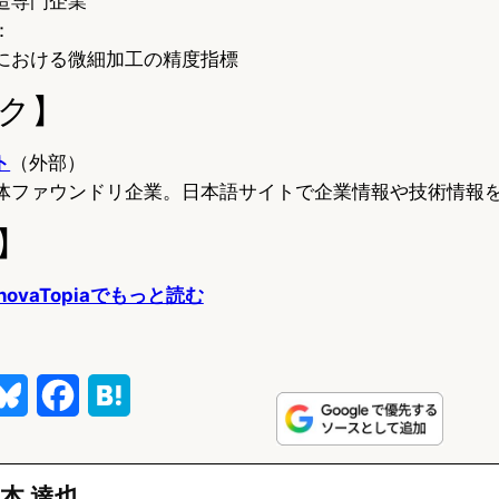
造専門企業
：
における微細加工の精度指標
ク】
ト
（外部）
体ファウンドリ企業。日本語サイトで企業情報や技術情報
】
ovaTopiaでもっと読む
B
F
H
l
a
a
u
c
t
本 達也