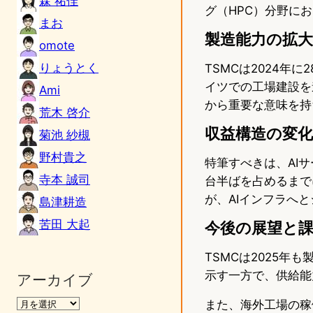
森 祐佳
グ（HPC）分野に
まお
製造能力の拡
omote
りょうとく
TSMCは2024年
イツでの工場建設を
Ami
から重要な意味を持
荒木 啓介
収益構造の変化
菊池 紗槻
野村貴之
特筆すべきは、AIサ
寺本 誠司
台半ばを占めるまで
が、AIインフラへ
島津耕造
苦田 大起
今後の展望と
TSMCは2025
示す一方で、供給能
アーカイブ
また、海外工場の稼