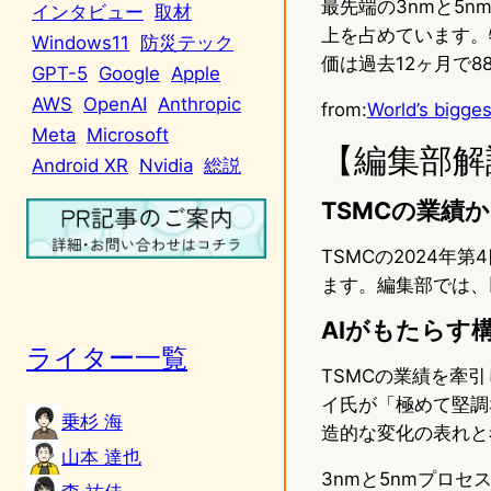
最先端の3nmと5n
インタビュー
取材
上を占めています。特
Windows11
防災テック
価は過去12ヶ月で8
GPT-5
Google
Apple
AWS
OpenAI
Anthropic
from:
World’s bigge
Meta
Microsoft
【編集部解
Android XR
Nvidia
総説
TSMCの業績
TSMCの2024
ます。編集部では、
AIがもたらす
ライター一覧
TSMCの業績を牽引
イ氏が「極めて堅調
乗杉 海
造的な変化の表れと
山本 達也
3nmと5nmプロ