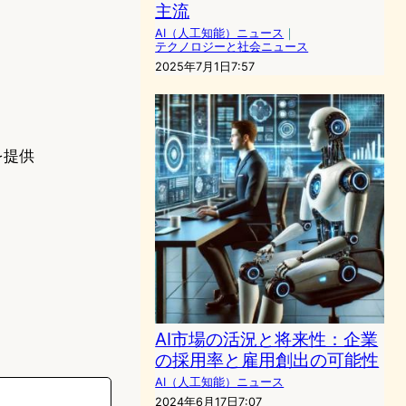
主流
AI（人工知能）ニュース
｜
テクノロジーと社会ニュース
2025年7月1日7:57
を提供
AI市場の活況と将来性：企業
の採用率と雇用創出の可能性
AI（人工知能）ニュース
2024年6月17日7:07