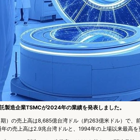
託製造企業TSMCが2024年の業績を発表しました。
2月期）の売上高は8,685億台湾ドル（約263億米ドル）で、前
通年の売上高は2.9兆台湾ドルと、1994年の上場以来最高