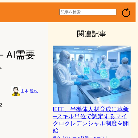
検
索
関連記事
 AI需要
へ
山本 達也
2
IEEE、半導体人材育成に革新
─スキル単位で認定するマイ
クロクレデンシャル制度を開
始
テクノロジーと経済ニュース
｜