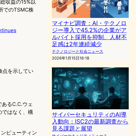
総収益の15%以
所でのTSMC株
マイナビ調査：AI・テクノロ
ジー導入で45.2%の企業がア
ntinues
ルバイト採用を抑制、人材不
足感は2年連続減少
テクノロジーと社会ニュース
2026年1月15日16:18
換点を示してい
あるC.C.ウェ
のではなく、構
サイバーセキュリティのAI導
入動向：ISC2の最新調査から
見る課題と展望
コンピューティン
サイバーセキュリティニュース