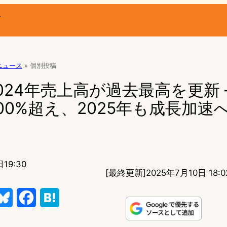
ー
ニュース
»
個別投稿
024年売上高が過去最高を更新 –
00%超え、2025年も成長加速
19:30
[最終更新]
2025年7月10日 18:0
B
F
H
l
a
a