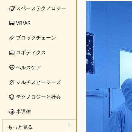
n
s
スペーステクノロジー
e
t
VR/AR
o
ブロックチェーン
d
o
ロボティクス
n
ヘルスケア
マルチスピーシーズ
テクノロジーと社会
半導体
もっと見る