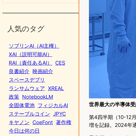
人気のタグ
ソブリンAI（AI主権）
XAI（説明可能AI）
RAI（責任あるAI）
CES
良書紹介
映画紹介
スペースデブリ
ランサムウェア
XREAL
政策
NotebookLM
世界最大の半導体受
全固体電池
フィジカルAI
ステーブルコイン
JPYC
第4四半期（10-1
キヤノン
CoeFont
著作権
増を記録。2024年
今日は何の日