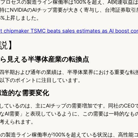
mプロセスの製造ライン稼働率は100%を超え、AI関連収益は
にNVIDIAのAIチップ需要が大きく寄与し、台湾証券取引
8%上昇しました。
st chipmaker TSMC beats sales estimates as AI boost co
説】
から見える半導体産業の転換点
年第4四半期および通年の業績は、半導体業界における重要な転
以下のポイントに注目しています。
構造的な需要変化
しているのは、主にAIチップの需要増加です。同社のCEOで
なAI需要」と表現しているように、この需要は一時的なも
考えられます。
セスの製造ライン稼働率が100%を超えている状況は、高性能