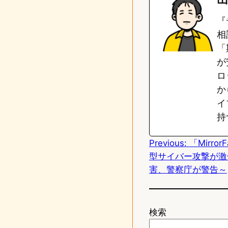
e
t
『
o
相
「
d
が
o
ロ
n
か
イ
持
Previous:
「Mirr
型サイバー攻撃が激化
害、警察庁が警告～
検索