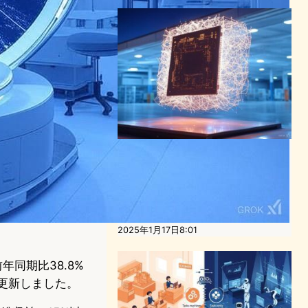
TSMC決算｜AI半導体需要が
急増、純利益57%増の過去最
高を記録 – 2025年も成長継
続へ
半導体ニュース
2025年1月17日8:01
年同期比38.8%
を更新しました。