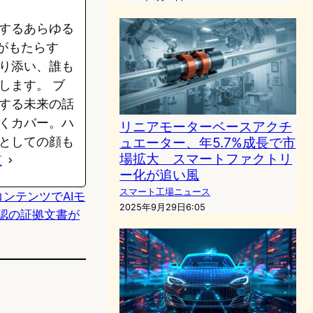
するあらゆる
がもたらす
り添い、誰も
します。 ブ
する未来の話
くカバー。ハ
リニアモーターベースアクチ
ュエーター、年5.7%成長で市
としての顔も
場拡大 スマートファクトリ
覧
ー化が追い風
スマート工場ニュース
版コンテンツでAIモ
2025年9月29日6:05
g承認の証拠文書が