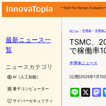
ーTech for Human Evolution
ホーム
»
半導体
»
半導体
最新ニュース一
TSMC、2
覧
で稼働率1
半導体ニュース
ニュースカテゴリ
[公開]
2025年1月10日
AI（人工知能）
量子コンピューター
L
X
M
サイバーセキュリティ
i
a