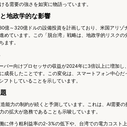
おける需要の強さを如実に物語っています。
大と地政学的な影響
に280億～320億ドルの設備投資を計画しており、米国アリ
進めています。この「脱台湾」戦略は、地政学的リスクの
ちます。
ーバー向けプロセッサの収益が2024年に3倍以上に増加し、
に成長したことです。この変化は、スマートフォン中心だ
とシフトしていることを示しています。
課題
年も製造能力の制約が続くと予測しています。これは、AI需要
力の拡大が急務であることも示唆しています。
働に伴う粗利益率の2-3%の低下や、台湾での電力コスト