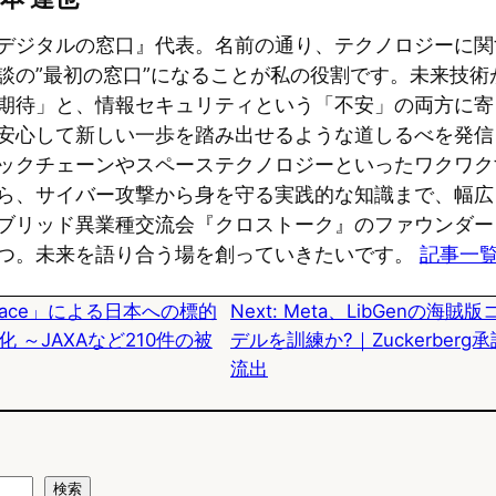
e
e
e
デジタルの窓口』代表。名前の通り、テクノロジーに関
s
b
n
談の”最初の窓口”になることが私の役割です。未来技術
期待」と、情報セキュリティという「不安」の両方に寄
k
o
a
安心して新しい一歩を踏み出せるような道しるべを発信
y
o
ックチェーンやスペーステクノロジーといったワクワク
k
ら、サイバー攻撃から身を守る実践的な知識まで、幅広
ブリッド異業種交流会『クロストーク』のファウンダー
つ。未来を語り合う場を創っていきたいです。
記事一
orFace」による日本への標的
Next:
Meta、LibGenの海賊
 ～JAXAなど210件の被
デルを訓練か?｜Zuckerber
流出
検索