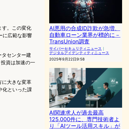
AI悪用の合成ID詐欺が急増、
ます。この変化
自動車ローン業界が標的に－
ーに広範な影響
TransUnion調査
サイバーセキュリティニュース
｜
デジタルアイデンティティニュース
ータセンター建
2025年9月22日9:58
ラ投資は加速の一
方に大きな変革
中化といった課
AI関連求人が過去最高
125,000件に、専門技術者よ
り「AIツール活用スキル」が