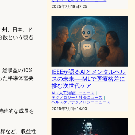
2025年7月18日7:25
ゾナ州、日本、ド
分散という観点
総収益の10%
IEEEが語るAIとメンタルヘル
った半導体需要
スの未来──MLで医療格差に
挑む次世代ケア
AI（人工知能）ニュース
｜
テクノロジーと社会ニュース
｜
ヘルスケアテクノロジーニュース
2025年7月1日14:00
の持続的な成長を
上昇など、収益性