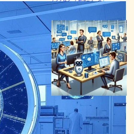
半導体ニュース
2025年1月12日9:18
マイクロソフト調査:従業員主
導のAI活用が加速、企業は遅
れをとるな
AI（人工知能）ニュース
2024年5月9日0:18