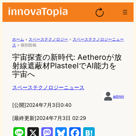
ホーム
»
スペーステクノロジー
»
スペーステクノロジーニュー
ス
»
個別投稿
宇宙探査の新時代: Aetheroが放
射線遮蔽材PlasteelでAI能力を
宇宙へ
スペーステクノロジーニュース
admin
[公開]
2024年7月3日0:40
[最終更新]
2024年7月3日 02:29
L
X
M
B
F
H