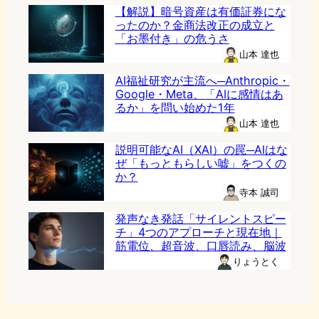
【解説】暗号資産は有価証券にな
ったのか？金商法改正の成立と
「お墨付き」の危うさ
山本 達也
AI福祉研究が主流へ─Anthropic・
Google・Meta、「AIに感情はあ
るか」を問い始めた1年
山本 達也
説明可能なAI（XAI）の罠─AIはな
ぜ「もっともらしい嘘」をつくの
か？
寺本 誠司
発声なき発話「サイレントスピー
チ」4つのアプローチと現在地｜
筋電位、超音波、口唇読み、脳波
りょうとく