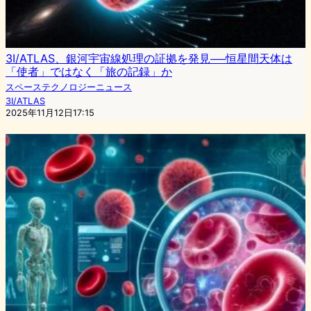
3I/ATLAS、銀河宇宙線処理の証拠を発見──恒星間天体は
「使者」ではなく「旅の記録」か
スペーステクノロジーニュース
3I/ATLAS
2025年11月12日17:15