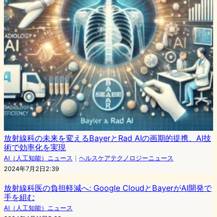
放射線科の未来を変えるBayerとRad AIの画期的提携、AI技
術で効率化を実現
AI（人工知能）ニュース
｜
ヘルスケアテクノロジーニュース
2024年7月2日2:39
放射線科医の負担軽減へ: Google CloudとBayerがAI開発で
手を組む
AI（人工知能）ニュース