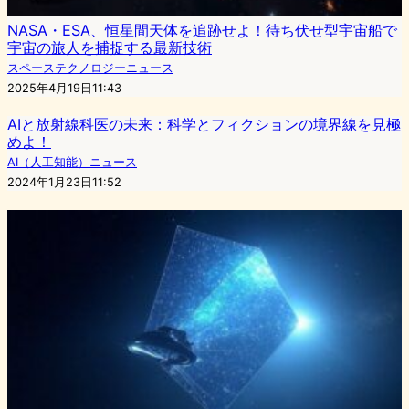
NASA・ESA、恒星間天体を追跡せよ！待ち伏せ型宇宙船で
宇宙の旅人を捕捉する最新技術
スペーステクノロジーニュース
2025年4月19日11:43
AIと放射線科医の未来：科学とフィクションの境界線を見極
めよ！
AI（人工知能）ニュース
2024年1月23日11:52