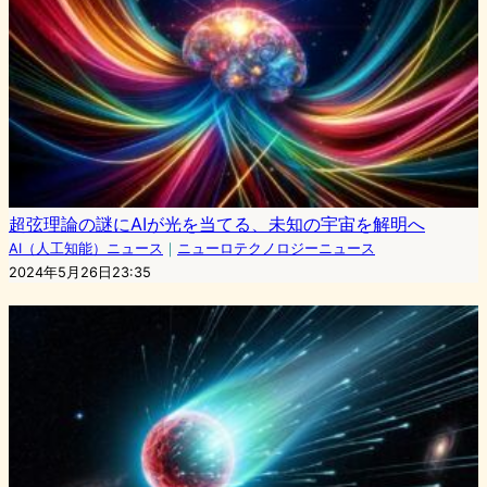
超弦理論の謎にAIが光を当てる、未知の宇宙を解明へ
AI（人工知能）ニュース
｜
ニューロテクノロジーニュース
2024年5月26日23:35