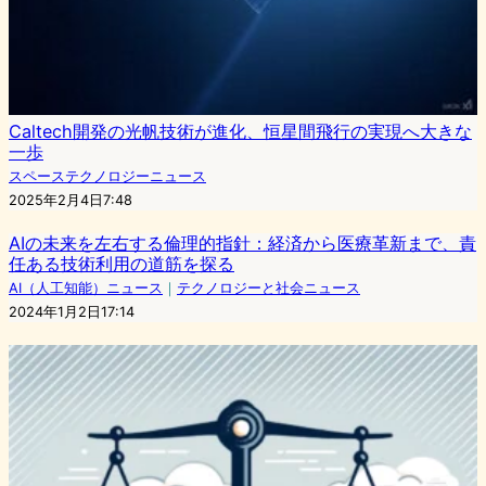
Caltech開発の光帆技術が進化、恒星間飛行の実現へ大きな
一歩
スペーステクノロジーニュース
2025年2月4日7:48
AIの未来を左右する倫理的指針：経済から医療革新まで、責
任ある技術利用の道筋を探る
AI（人工知能）ニュース
｜
テクノロジーと社会ニュース
2024年1月2日17:14