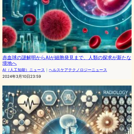
赤血球の謎解明からAIが細胞発見まで、人類の探求が新たな
境地へ
AI（人工知能）ニュース
｜
ヘルスケアテクノロジーニュース
2024年3月10日23:59