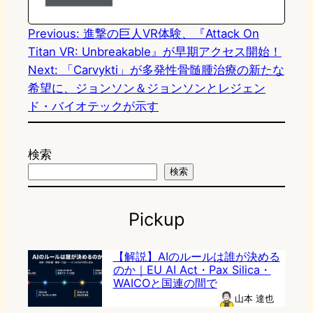
n
k
Previous:
進撃の巨人VR体験、『Attack On
Titan VR: Unbreakable』が早期アクセス開始！
Next:
「Carvykti」が多発性骨髄腫治療の新たな
希望に、ジョンソン＆ジョンソンとレジェン
ド・バイオテックが示す
検索
検索
Pickup
【解説】AIのルールは誰が決める
のか｜EU AI Act・Pax Silica・
WAICOと国連の間で
山本 達也