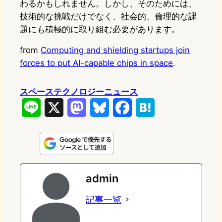
わるかもしれません。しかし、そのためには、
技術的な挑戦だけでなく、社会的、倫理的な課
題にも積極的に取り組む必要があります。
from
Computing and shielding startups join
forces to put AI-capable chips in space
.
スペーステクノロジーニュース
L
X
M
B
F
H
i
a
l
a
a
n
s
u
c
t
e
t
e
e
e
admin
o
s
b
n
記事一覧
d
k
o
a
o
y
o