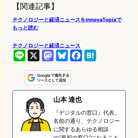
【関連記事】
テクノロジーと経済ニュースをinnovaTopiaで
もっと読む
テクノロジーと経済ニュース
L
X
M
B
F
H
i
a
l
a
a
n
s
u
c
t
e
t
e
e
e
山本 達也
o
s
b
n
『デジタルの窓口』代表。
d
k
o
a
名前の通り、テクノロジー
o
y
o
に関するあらゆる相談
の”最初の窓口”になること
n
k