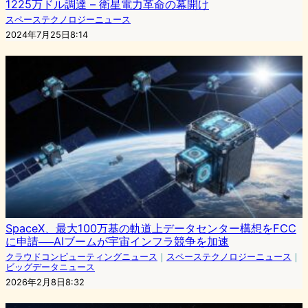
1225万ドル調達 – 衛星電力革命の幕開け
スペーステクノロジーニュース
2024年7月25日8:14
SpaceX、最大100万基の軌道上データセンター構想をFCC
に申請──AIブームが宇宙インフラ競争を加速
クラウドコンピューティングニュース
｜
スペーステクノロジーニュース
｜
ビッグデータニュース
2026年2月8日8:32