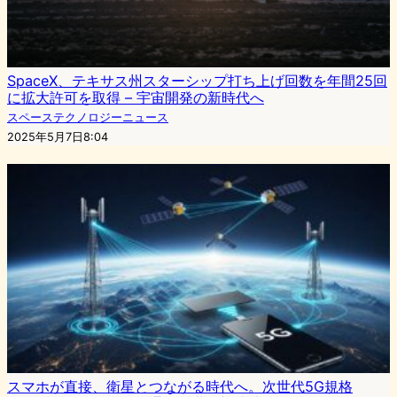
SpaceX、テキサス州スターシップ打ち上げ回数を年間25回
に拡大許可を取得 – 宇宙開発の新時代へ
スペーステクノロジーニュース
2025年5月7日8:04
スマホが直接、衛星とつながる時代へ。次世代5G規格