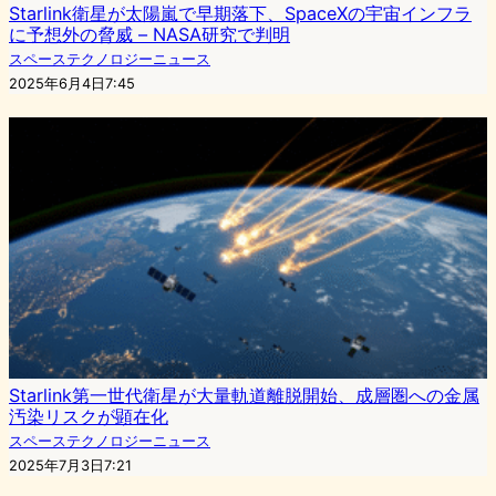
Starlink衛星が太陽嵐で早期落下、SpaceXの宇宙インフラ
に予想外の脅威 – NASA研究で判明
スペーステクノロジーニュース
2025年6月4日7:45
Starlink第一世代衛星が大量軌道離脱開始、成層圏への金属
汚染リスクが顕在化
スペーステクノロジーニュース
2025年7月3日7:21