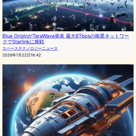
Blue OriginがTeraWave発表 最大6Tbpsの衛星ネットワー
クでStarlinkに挑戦
スペーステクノロジーニュース
2026年1月22日16:42