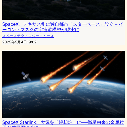
SpaceX、テキサス州に独自都市「スターベース」設立 – イ
ーロン・マスクの宇宙港構想が現実に
スペーステクノロジーニュース
2025年5月4日19:02
SpaceX Starlink、大気を「焼却炉」に──衛星由来の金属粒