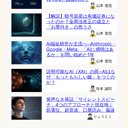
山本 達也
【解説】暗号資産は有価証券にな
ったのか？金商法改正の成立と
「お墨付き」の危うさ
山本 達也
AI福祉研究が主流へ─Anthropic・
Google・Meta、「AIに感情はあ
るか」を問い始めた1年
山本 達也
説明可能なAI（XAI）の罠─AIはな
ぜ「もっともらしい嘘」をつくの
か？
寺本 誠司
発声なき発話「サイレントスピー
チ」4つのアプローチと現在地｜
筋電位、超音波、口唇読み、脳波
りょうとく