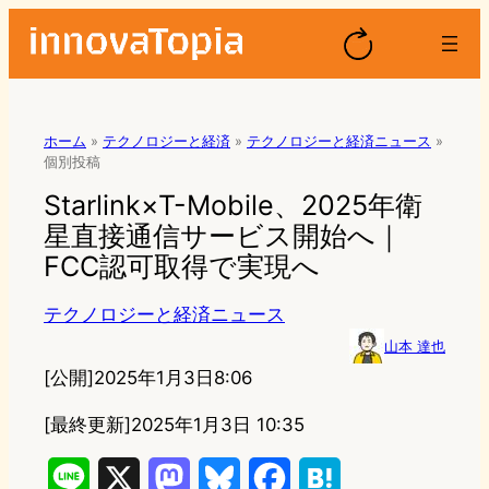
ホーム
»
テクノロジーと経済
»
テクノロジーと経済ニュース
»
個別投稿
Starlink×T-Mobile、2025年衛
星直接通信サービス開始へ｜
FCC認可取得で実現へ
テクノロジーと経済ニュース
山本 達也
[公開]
2025年1月3日8:06
[最終更新]
2025年1月3日 10:35
L
X
M
B
F
H