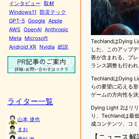
インタビュー
取材
Windows11
防災テック
GPT-5
Google
Apple
AWS
OpenAI
Anthropic
Meta
Microsoft
TechlandはDy
Android XR
Nvidia
総説
した。このアップデ
善が含まれる。プレ
ランス調整も行われ
TechlandはDy
らの要望に応える形
ゲームの方向性を決
ライター一覧
Dying Ligh
り、Techland
山本 達也
成コンテンツ、コミ
まお
【ニュース解