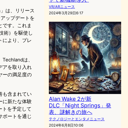
VR/ARニュース
man」は、リリース
2024年3月29日6:17
なアップデートを
とです。これま
動技術）を駆使し
トにより、プレ
chlandは、
デアを取り入れ
ヤーの満足度の
善も含まれてい
Alan Wake 2が新
ーに新たな体験
DLC「Night Springs」発
サポートを予定して
表、謎解きの旅へ
サポートを通じ
テクノロジーとエンタメニュース
2024年6月8日10:06