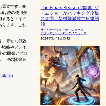
も重要です。銃
The Finals Season 2開幕: ゲ
ームショーがハッキング攻撃
ndは銃の使用が
に直面、新機能満載で反撃開
用するとノイズ
始
あります。これ
サイバーセキュリティニュース
｜
テクノロジーとエンタメニュース
2024年3月12日10:12
ます。新たな武器
い戦略やプレイ
中心の開発アプロ
り、他の開発者
mektala