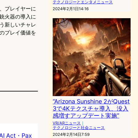
テクノロジーとエンタメニュース
、プレイヤーに
2024年2月1日14:16
銃火器の導入に
う新しいチャレ
のプレイ価値を
“Arizona Sunshine 2がQuest
3で4Kテクスチャ導入、没入
感増すアップデート実施”
VR/ARニュース
｜
テクノロジーと社会ニュース
Act・Pax
2024年2月14日7:59