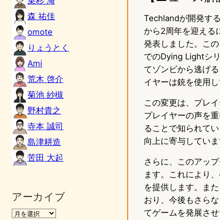
乗杉 海
森 祐佳
Techlandが開発す
から2周年を迎える
omote
発表しました。この
りょうとく
でのDying Li
Ami
てゾンビから逃げる
荒木 啓介
イヤーは銃を使用し
菊池 紗槻
この変更は、プレイ
野村貴之
プレイヤーの声を重
寺本 誠司
ることで知られてい
向上に寄与していま
島津耕造
苦田 大起
さらに、このアップ
ます。これにより、
を提供します。また、T
アーカイブ
おり、今後もさらな
てゲームを発展させ