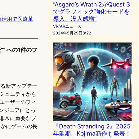
“Asgard’s Wrath 2がQuest 3
でグラフィック強化モードを
導入、没入感増”
術活用で医療革
VR/ARニュース
2024年5月29日8:22
”” への1件のフ
ースする新アップデー
ミュニティから
ユーザーのフィ
ンジニアにとっ
非常に重要なプ
『Death Stranding 2』2025
いかにゲームの長
年延期、Kojima新作も発表！