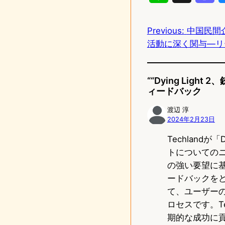
i
a
Previous:
中国民間
n
s
活動に深く関与—リ
e
t
o
““Dying Li
d
ィードバック
o
渡辺 淳
2024年2月23日
n
Techlandが
トについての
の強い要望に
ードバックを
て、ユーザー
ロセスです。T
期的な成功に