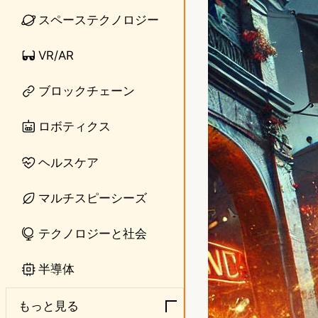
スペーステクノロジー
e
t
o
VR/AR
d
ブロックチェーン
o
ロボティクス
n
ヘルスケア
マルチスピーシーズ
テクノロジーと社会
半導体
もっと見る