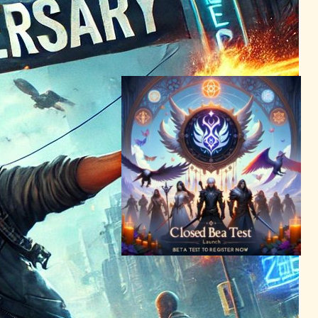
がプレイヤーを待つ
VR/ARニュース
｜
テクノロジーとエンターテインメント
2024年6月30日8:22
「Immortal Rising 2」クロ
ーズドベータテスト開始！参
加登録は今すぐ
ブロックチェーンニュース