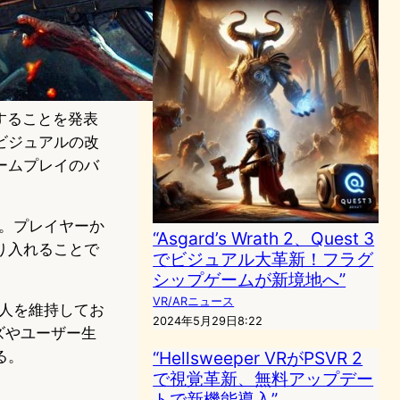
ースすることを発表
ビジュアルの改
ームプレイのバ
いる。プレイヤーか
“Asgard’s Wrath 2、Quest 3
り入れることで
でビジュアル大革新！フラグ
シップゲームが新境地へ”
VR/ARニュース
0万人を維持してお
2024年5月29日8:22
ズやユーザー生
る。
“Hellsweeper VRがPSVR 2
で視覚革新、無料アップデー
トで新機能導入”