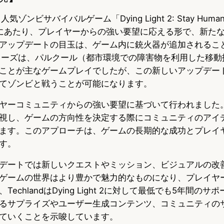
る人気ゾンビサバイバルゲーム「Dying Light 2: Stay Hu
にあたり、プレイヤーからの強い要望に応える形で、新た
アップデートの目玉は、ゲーム内に銃火器が追加されるこ
ghtシリーズは、パルクール（都市環境での障害物を利用した移
ことが主なゲームプレイでしたが、この新しいアップデー
てゾンビと戦うことが可能になります。
ヤーコミュニティからの強い要望に基づいて行われました。Te
視し、ゲームの方向性を決定する際にコミュニティのアイ
ます。このアプローチは、ゲームの長期的な成功とプレイ
す。
デートでは新しいクエストやミッション、ビジュアルの改
ゲームの世界はより豊かで魅力的なものになり、プレイヤ
echlandはDying Light 2に対して最低でも5年間の
るサプライズやユーザー生成コンテンツ、コミュニティの
ていくことを示唆しています。