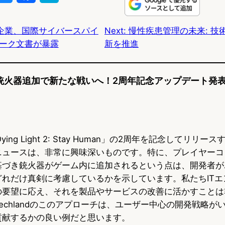
l
a
a
企業、国際サイバースパイ
Next:
慢性疾患管理の未来: 技
u
c
t
ーク文書が暴露
新を推進
e
e
e
s
b
n
ght 2、銃火器追加で新たな戦いへ！2周年記念アップデート発表
k
o
a
y
o
k
「Dying Light 2: Stay Human」の2周年を記念してリリ
ニュースは、非常に興味深いものです。特に、プレイヤーコ
基づき銃火器がゲーム内に追加されるという点は、開発者が
どれだけ真剣に考慮しているかを示しています。私たちITエ
の要望に応え、それを製品やサービスの改善に活かすことは
echlandのこのアプローチは、ユーザー中心の開発戦略が
貢献するかの良い例だと思います。