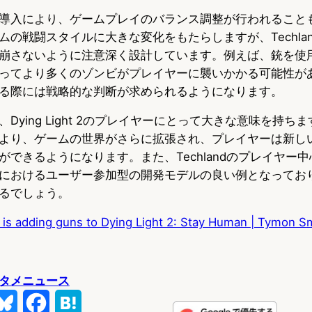
導入により、ゲームプレイのバランス調整が行われること
ムの戦闘スタイルに大きな変化をもたらしますが、Techla
崩さないように注意深く設計しています。例えば、銃を使
ってより多くのゾンビがプレイヤーに襲いかかる可能性が
る際には戦略的な判断が求められるようになります。
Dying Light 2のプレイヤーにとって大きな意味を持ち
より、ゲームの世界がさらに拡張され、プレイヤーは新し
ができるようになります。また、Techlandのプレイヤー
におけるユーザー参加型の開発モデルの良い例となってお
るでしょう。
is adding guns to Dying Light 2: Stay Human | Tymon S
タメニュース
B
F
H