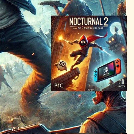
2024年6月6日5:17
「Nocturnal 2」発表、2025
年に火花散る冒険がPCと
Switchで展開!
テクノロジーとエンタメニュース
2024年7月18日2:07