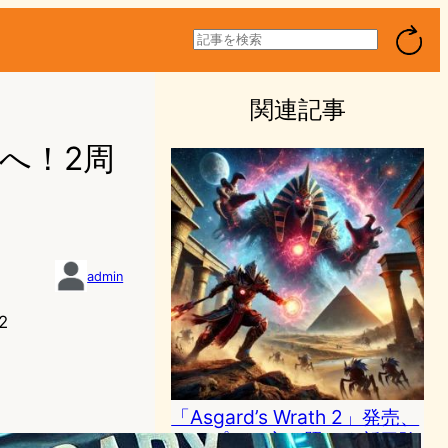
検
索
関連記事
いへ！2周
admin
2
「Asgard’s Wrath 2」発売、
エジプトの夜を照らす新冒険