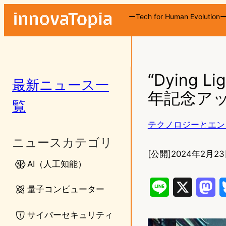
ーTech for Human Evolution
“Dying
最新ニュース一
年記念アッ
覧
テクノロジーとエン
ニュースカテゴリ
[公開]
2024年2月23
AI（人工知能）
L
X
M
量子コンピューター
i
a
サイバーセキュリティ
n
s