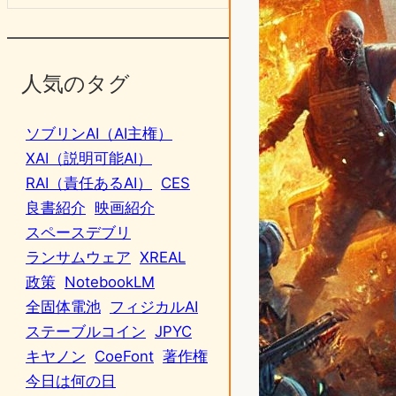
人気のタグ
ソブリンAI（AI主権）
XAI（説明可能AI）
RAI（責任あるAI）
CES
良書紹介
映画紹介
スペースデブリ
ランサムウェア
XREAL
政策
NotebookLM
全固体電池
フィジカルAI
ステーブルコイン
JPYC
キヤノン
CoeFont
著作権
今日は何の日