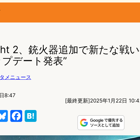
ー
 Light 2、銃火器追加で新たな戦
プデート発表”
タメニュース
日8:47
[最終更新]
2025年1月22日 10:4
B
F
H
l
a
a
u
c
t