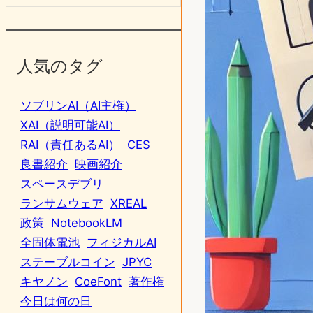
人気のタグ
ソブリンAI（AI主権）
XAI（説明可能AI）
RAI（責任あるAI）
CES
良書紹介
映画紹介
スペースデブリ
ランサムウェア
XREAL
政策
NotebookLM
全固体電池
フィジカルAI
ステーブルコイン
JPYC
キヤノン
CoeFont
著作権
今日は何の日