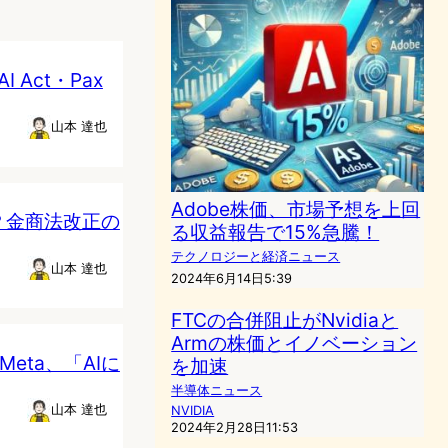
Act・Pax
山本 達也
Adobe株価、市場予想を上回
？金商法改正の
る収益報告で15%急騰！
テクノロジーと経済ニュース
山本 達也
2024年6月14日5:39
FTCの合併阻止がNvidiaと
Armの株価とイノベーション
Meta、「AIに
を加速
半導体ニュース
山本 達也
NVIDIA
2024年2月28日11:53