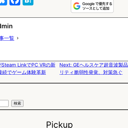
l
a
a
u
c
t
dmin
e
e
e
事一覧
s
b
n
k
o
a
がSteam LinkでPC VRの新
Next:
GEヘルスケア超音波製
y
o
ス接続でゲーム体験革新
リティ脆弱性発覚、対策急ぐ
k
検索
Pickup