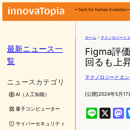
ーTech for Human Evolution
ホーム
»
テクノロジーと
最新ニュース一
Figma評
覧
回るも上
テクノロジーとエン
ニュースカテゴリ
[公開]
2024年5月17
AI（人工知能）
量子コンピューター
L
X
M
サイバーセキュリティ
i
a