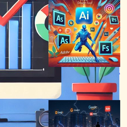
Figma AI、Adobeの支配に挑
む新デザインツール発表！
AI（人工知能）ニュース
2024年6月27日3:58