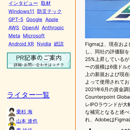
インタビュー
取材
Windows11
防災テック
GPT-5
Google
Apple
AWS
OpenAI
Anthropic
Meta
Microsoft
Android XR
Nvidia
総説
Figmaは、現在
し、同社の評価額を
25%上昇しているが
ーの規模は6億ドルから9
上の新規および現在の
よって使用されており、
2021年6月の資金調
ライター一覧
Counterpoin
レIPOラウンドが大
乗杉 海
な補完となると述べ
れ、AdobeはFi
山本 達也