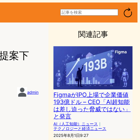
検
索
関連記事
収提案下
admin
FigmaがIPO上場で企業価値
193億ドル – CEO「AI超知能
は差し迫った脅威ではない」
と発言
AI（人工知能）ニュース
｜
テクノロジーと経済ニュース
2025年8月1日9:27