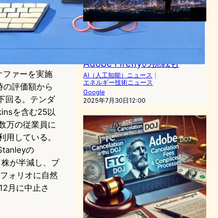
Amazon×Meta×Google：
2025年AIインフラ投資戦争
とクリエイターの未来—
Adobe Fireflyの挑戦も
オファーを実施
AI（人工知能）ニュース
｜
エネルギー技術ニュース
時の評価額から
Google
を下回る。テンダ
2025年7月30日12:00
kinsを含む25以
む数万の従業員に
アを利用している。
anleyの
ラウド株が半減し、プ
トフォリオに自然
12月に中止さ