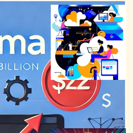
Figmaが秘密裏にIPO申請：
Adobe買収破談から1年、デ
ザインツール市場に新たな動
き
テクノロジーと経済ニュース
2025年4月16日8:21