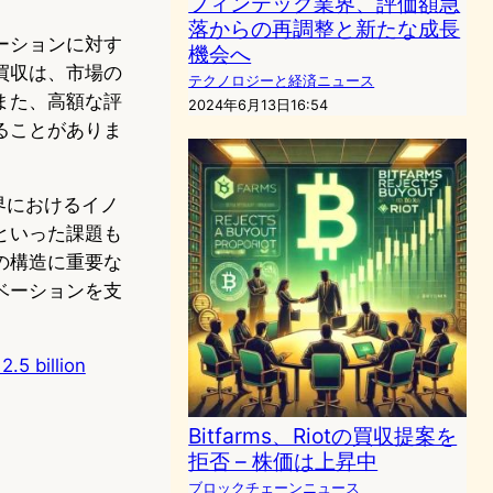
フィンテック業界、評価額急
落からの再調整と新たな成長
ーションに対す
機会へ
買収は、市場の
テクノロジーと経済ニュース
また、高額な評
2024年6月13日16:54
ることがありま
界におけるイノ
といった課題も
の構造に重要な
ベーションを支
.5 billion
Bitfarms、Riotの買収提案を
拒否 – 株価は上昇中
ブロックチェーンニュース