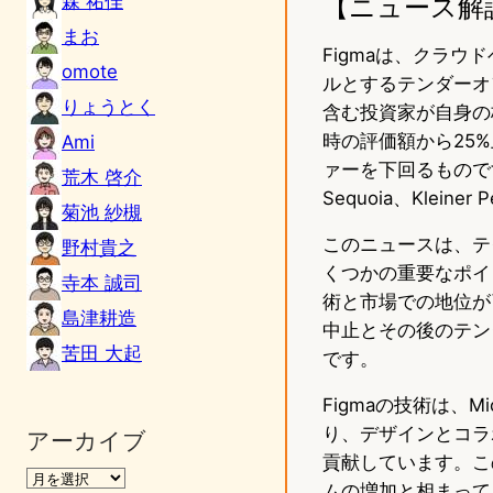
森 祐佳
【ニュース解
まお
Figmaは、クラ
omote
ルとするテンダーオ
りょうとく
含む投資家が自身の
時の評価額から25%
Ami
ァーを下回るもので
荒木 啓介
Sequoia、Kle
菊池 紗槻
このニュースは、テ
野村貴之
くつかの重要なポイ
寺本 誠司
術と市場での地位が
島津耕造
中止とその後のテン
苦田 大起
です。
Figmaの技術は、Mi
り、デザインとコラ
アーカイブ
貢献しています。こ
ムの増加と相まって