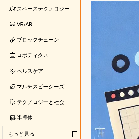
n
s
スペーステクノロジー
e
t
VR/AR
o
ブロックチェーン
d
o
ロボティクス
n
ヘルスケア
マルチスピーシーズ
テクノロジーと社会
半導体
もっと見る