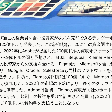
および過去の従業員を含む投資家が株式を売却できるテンダー
125億ドルと発表した。この評価額は、2021年の資金調達
、2022年にAdobeが提案した200億ドルの買収オファー
億ドルの間と予想され、a16z、Sequoia、Kleiner Per
投資家からの支援を受ける。Figmaは、Microsoftを含
Google、Oracle、Salesforceも同社のソフトウェ
達ラウンドでは、Figmaの評価額は100億ドルで、Morgan St
t Globalが参加した。2022年の市場の下落により、多くのク
幅に停滞した。Adobeは当初、Figmaの買収が同社のポー
ていたが、規制上の検討を受けて計画された買収は2022年
gmaに10億ドルの解約料を支払うことになった。