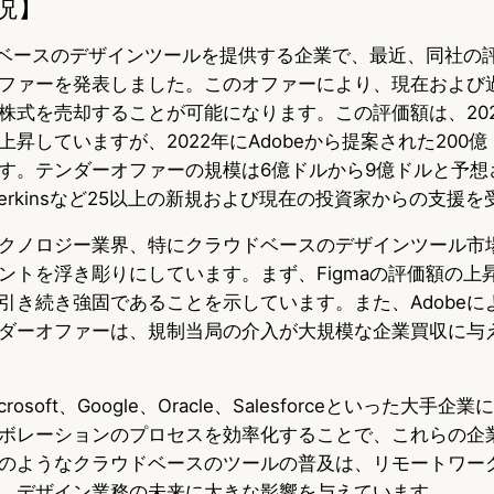
説】
ウドベースのデザインツールを提供する企業で、最近、同社の評
ファーを発表しました。このオファーにより、現在および
株式を売却することが可能になります。この評価額は、20
上昇していますが、2022年にAdobeから提案された200
す。テンダーオファーの規模は6億ドルから9億ドルと予想さ
iner Perkinsなど25以上の新規および現在の投資家からの支
クノロジー業界、特にクラウドベースのデザインツール市
ントを浮き彫りにしています。まず、Figmaの評価額の上
引き続き強固であることを示しています。また、Adobeに
ダーオファーは、規制当局の介入が大規模な企業買収に与
crosoft、Google、Oracle、Salesforceといった大手
ボレーションのプロセスを効率化することで、これらの企
のようなクラウドベースのツールの普及は、リモートワー
、デザイン業務の未来に大きな影響を与えています。