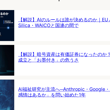
【解説】AIのルールは誰が決めるのか｜EU AI 
Silica・WAICOと国連の間で
【解説】暗号資産は有価証券になったのか
成立と「お墨付き」の危うさ
AI福祉研究が主流へ─Anthropic・Google・
感情はあるか」を問い始めた1年