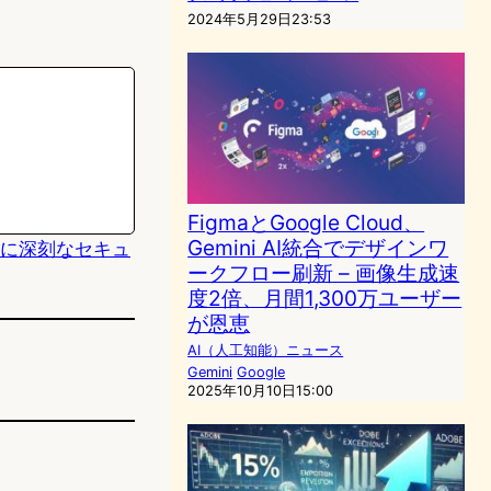
2024年5月29日23:53
FigmaとGoogle Cloud、
Gemini AI統合でデザインワ
品に深刻なセキュ
ークフロー刷新 – 画像生成速
度2倍、月間1,300万ユーザー
が恩恵
AI（人工知能）ニュース
Gemini
Google
2025年10月10日15:00