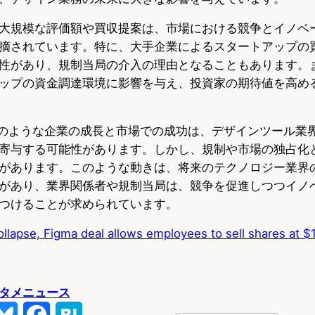
大規模な評価額や買収提案は、市場における競争とイノベ
摘されています。特に、大手企業によるスタートアップの
性があり、規制当局の介入の理由となることもあります。
ップの資金調達環境に影響を与え、投資家の期待値を高め
maのような企業の成長と市場での成功は、デザインツール業
寄与する可能性があります。しかし、規制や市場の独占化
があります。このような動きは、将来のテクノロジー業界
があり、業界関係者や規制当局は、競争を促進しつつイノ
つけることが求められています。
llapse, Figma deal allows employees to sell shares at $12
タメニュース
B
F
H