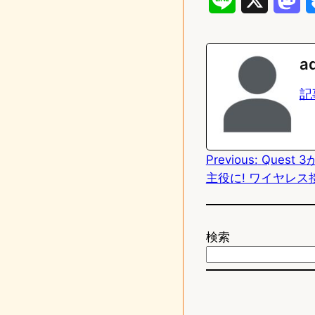
i
a
n
s
a
e
t
記
o
d
Previous:
Quest 3
o
主役に! ワイヤレ
n
検索