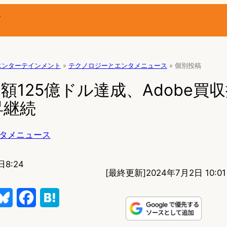
ー
エンターテインメント
»
テクノロジーとエンタメニュース
»
個別投稿
価額125億ドル達成、Adobe買
昇継続
タメニュース
日8:24
[最終更新]
2024年7月2日 10:01
B
F
H
l
a
a