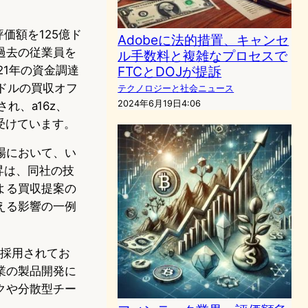
価額を125億ド
Adobeに法的措置、キャンセ
過去の従業員を
ル手数料と複雑なプロセスで
21年の資金調達
FTCとDOJが提訴
億ドルの買収オフ
テクノロジーと社会ニュース
2024年6月19日4:06
れ、a16z、
援を受けています。
場において、い
昇は、同社の技
よる買収提案の
える影響の一例
企業に採用されてお
業の製品開発に
クや分散型チー