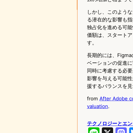
しかし、このような
る潜在的な影響も指
独占化を進める可能
価額は、スタートア
す。
長期的には、Fig
ベーションの促進に
同時に考慮する必要
影響を与える可能性
援するバランスを見
from
After Adobe co
valuation
.
テクノロジーとエン
L
X
M