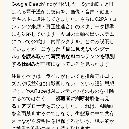
Google DeepMindが開発した「SynthID」と呼
ばれる電子透かし技術を、画像・音声・動画・
テキストに適用してきました。さらにC2PA（コ
ンテンツ来歴・真正性連合）のメタデータ標準
にも対応しています。今回の自動検出システム
について公式は「内部シグナル」とのみ説明し
ていますが、
こうした「目に見えないシグナ
ル」を読み取って写実的なAIコンテンツを識別
する仕組み
が中核になっていると見られます。
注目すべきは「ラベルが付いても推薦アルゴリ
ズムや収益化には影響しない」という設計思想
です。YouTubeはAIコンテンツそのものを排除
するのではなく、
「視聴者に判断材料を与え
る」アプローチ
を選びました。これは、AI動画
を全面禁止するのではなく、生態系の中で共存
させながら透明性を担保するという、現実的か
つ慎重な姿勢の表れと読み取れます。