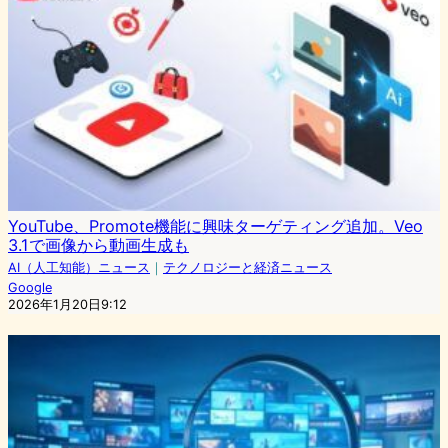
YouTube、Promote機能に興味ターゲティング追加。Veo
3.1で画像から動画生成も
AI（人工知能）ニュース
｜
テクノロジーと経済ニュース
Google
2026年1月20日9:12