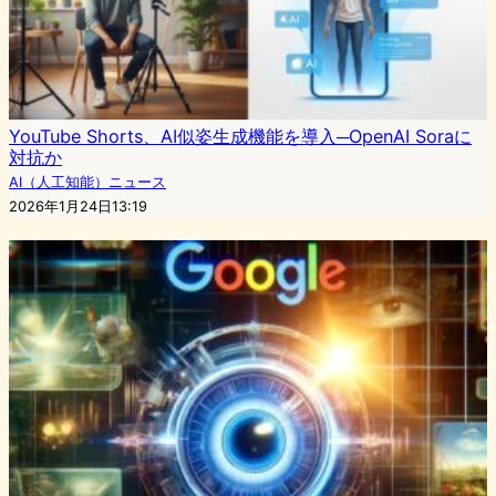
YouTube Shorts、AI似姿生成機能を導入─OpenAI Soraに
対抗か
AI（人工知能）ニュース
2026年1月24日13:19