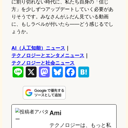
に割り切れない時代に、私たち自身の「信じ
方」を少しずつアップデートしていく必要があ
りそうです。みなさんがふだん見ている動画
に、もしラベルが付いたら——どう感じるでし
ょうか。
AI（人工知能）ニュース
｜
テクノロジーとエンタメニュース
｜
テクノロジーと社会ニュース
L
X
M
B
F
H
i
a
l
a
a
n
s
u
c
t
e
t
e
e
e
Ami
o
s
b
n
テクノロジーは、もっと私
d
k
o
a