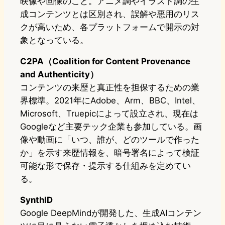
映像や画像のこと。アニメ調やイラスト調の生
成コンテンツとは区別され、誤解や悪用のリス
クが高いため、各プラットフォームで開示の対
象となっている。
C2PA（Coalition for Content Provenance
and Authenticity）
コンテンツの来歴と真正性を担保するための業
界標準。2021年にAdobe、Arm、BBC、Intel、
Microsoft、Truepicによって設立され、現在は
Googleなど主要テック企業も参加している。画
像や動画に「いつ、誰が、どのツールで作った
か」を示す来歴情報を、暗号署名によって検証
可能な形で保存・提示する仕組みを定めてい
る。
SynthID
Google DeepMindが開発した、生成AIコンテン