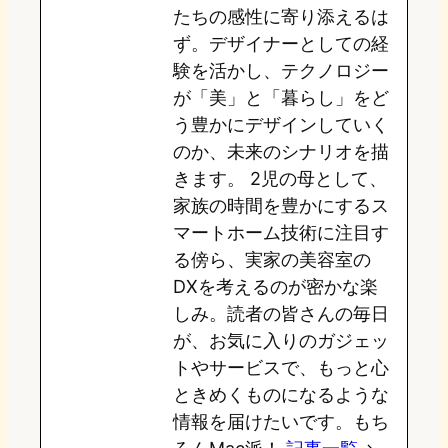
たちの感性に寄り添えるは
o
y
o
ず。デザイナーとしての経
験を活かし、テクノロジー
n
k
が「美」と「暮らし」をど
う豊かにデザインしていく
のか、未来のシナリオを描
きます。 2児の母として、
家族の時間を豊かにするス
マートホーム技術に注目す
る傍ら、実家の美容室の
DXを考えるのが密かな楽
しみ。読者の皆さんの毎日
が、お気に入りのガジェッ
トやサービスで、もっと心
ときめくものになるような
情報を届けたいです。もち