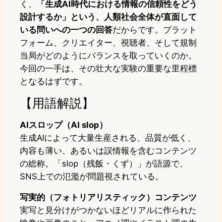
く、
「生成AI時代における情報の信頼性をどう
設計するか」という、人類社会全体が直面して
いる問いへの一つの回答
だからです。プラット
フォーム、クリエイター、視聴者、そして規制
当局がどのようにバランスを取っていくのか。
今回の一手は、その壮大な実験の重要な里程標
となるはずです。
【用語解説】
AIスロップ（AI slop）
生成AIによって大量生産される、品質が低く、
内容も薄い、あるいは誤情報を含むコンテンツ
の総称。「slop（残飯・くず）」が語源で、
SNS上での氾濫が問題視されている。
写実的（フォトリアリスティック）コンテンツ
実写と見分けがつかないほどリアルに作られた