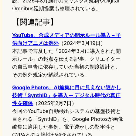
説。2026年8月施行の高リスクAI規制やDigital
Omnibus延期提案も整理されている。
【関連記事】
YouTube、合成メディアの開示ルール導入 – 子
供向けアニメは例外
（2024年3月19日）
本記事で言及した「2024年3月に導入された開
示ルール」の起点を伝える記事。クリエイター
の自己申告に依存していた当初の制度設計と、
その例外規定が解説されている。
Google Photos、AI編集に目に見えない透かし
技術「SynthID」を導入 ─ デジタル時代の真正
性を確保
（2025年2月7日）
今回のYouTube自動検出システムの基盤技術と
目される「SynthID」を、Google Photosが画像
編集に適用した事例。電子透かしの堅牢性と
C2PAとの互換性が紹介されている。