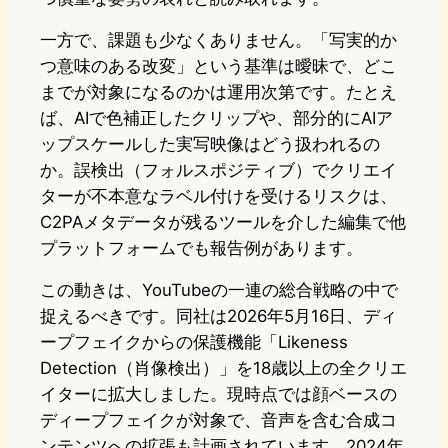
一方で、課題も少なくありません。「写実的か
つ意味のある改変」という基準は曖昧で、どこ
までが対象になるのかは運用次第です。たとえ
ば、AIで色補正したクリップや、部分的にAIア
ップスケールした実写映像はどう扱われるの
か。誤検出（フォルスポジティブ）でクリエイ
ターが不本意なラベル付けを受けるリスクは、
C2PAメタデータが残るツールを介した編集で他
プラットフォームでも報告例があります。
この動きは、YouTubeの一連の総合戦略の中で
捉えるべきです。同社は2026年5月16日、ディ
ープフェイクからの保護機能「Likeness
Detection（肖像検出）」を18歳以上の全クリエ
イターに拡大しました。現時点では顔ベースの
ディープフェイクが対象で、音声を含む合成コ
ンテンツへの拡張も計画されています。2024年