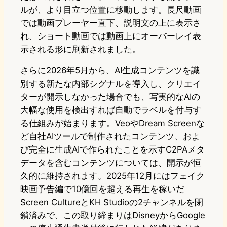
ルが、より目立つ位置に移動します。長尺動画
では動画プレーヤー直下、説明文の上に表示さ
れ、ショート動画では動画上にオーバーレイ表
示される形に刷新されました。
さらに2026年5月から、AI生成コンテンツを識
別する新たな内部シグナルを導入し、クリエイ
ターが開示しなかった場合でも、写実的なAIの
大幅な使用を検出すれば自動でラベルを付与す
る仕組みが始まります。VeoやDream Screenな
ど自社AIツールで制作されたコンテンツ、およ
び完全に生成AIで作られたことを示すC2PAメタ
データを含むコンテンツについては、開示が恒
久的に維持されます。2025年12月にはフェイク
映画予告編で10億回を超える再生を稼いだ
Screen CultureとKH Studioの2チャンネルを閉
鎖済みで、この取り締まりはDisneyからGoogle