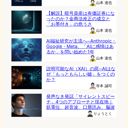
山本 達也
【解説】暗号資産は有価証券にな
ったのか？金商法改正の成立と
「お墨付き」の危うさ
山本 達也
AI福祉研究が主流へ─Anthropic・
Google・Meta、「AIに感情はあ
るか」を問い始めた1年
山本 達也
説明可能なAI（XAI）の罠─AIはな
ぜ「もっともらしい嘘」をつくの
か？
寺本 誠司
発声なき発話「サイレントスピー
チ」4つのアプローチと現在地｜
筋電位、超音波、口唇読み、脳波
りょうとく