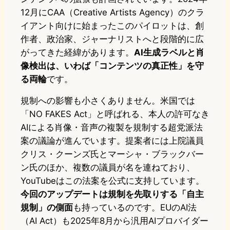
12月にCAA（Creative Artists Agency）のクラ
イアント向けに始まったこのパイロットは、創
作者、政治家、ジャーナリストへと段階的に広
がってきた経緯があります。
AI生成ラベルと肖
像検出は、いわば「コンテンツの真正性」を守
る両輪
です。
規制への影響も小さくありません。米国では
「NO FAKES Act」と呼ばれる、本人の許可なき
AIによる肖像・音声の複製を規制する超党派法
案の議論が進んでいます。提案者には上院議員
クリス・クーンズ氏とマーシャ・ブラックバー
ン氏のほか、複数の議員が名を連ねており、
YouTubeはこの法案を公式に支持しています。
今回のアップデートは規制を先取りする「自主
規制」の側面
も持っているのです。EUのAI法
（AI Act）も2025年8月から汎用AIプロバイダー