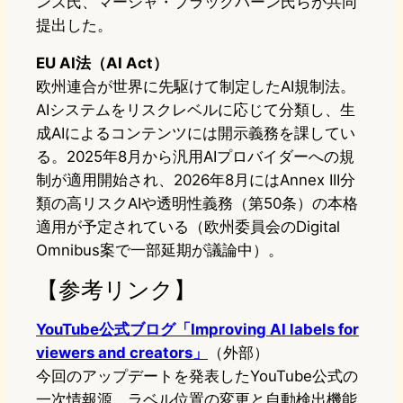
ンズ氏、マーシャ・ブラックバーン氏らが共同
提出した。
EU AI法（AI Act）
欧州連合が世界に先駆けて制定したAI規制法。
AIシステムをリスクレベルに応じて分類し、生
成AIによるコンテンツには開示義務を課してい
る。2025年8月から汎用AIプロバイダーへの規
制が適用開始され、2026年8月にはAnnex III分
類の高リスクAIや透明性義務（第50条）の本格
適用が予定されている（欧州委員会のDigital
Omnibus案で一部延期が議論中）。
【参考リンク】
YouTube公式ブログ「Improving AI labels for
viewers and creators」
（外部）
今回のアップデートを発表したYouTube公式の
一次情報源。ラベル位置の変更と自動検出機能