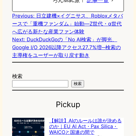
ろんMac派！
記事一覧
Previous:
日立建機×イグニサス、Robloxメタバ
ースで「重機ファンダム」始動—Z世代・α世代
へ広がる新たな産業ファン体験
Next:
DuckDuckGoの「No AI検索」が脚光、
Google I/O 2026以降アクセス27.7%増─検索の
主導権をユーザーが取り戻す動き
検索
検索
Pickup
【解説】AIのルールは誰が決める
のか｜EU AI Act・Pax Silica・
WAICOと国連の間で