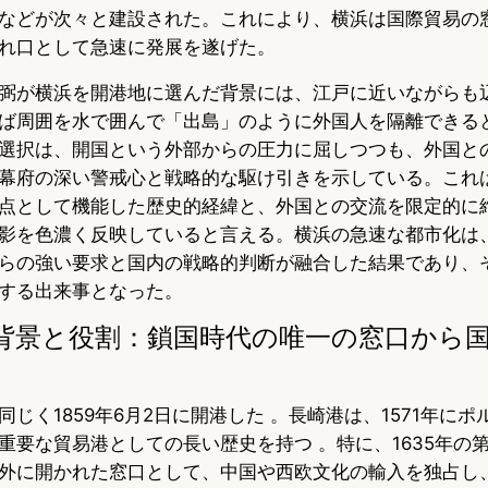
などが次々と建設された。これにより、横浜は国際貿易の
れ口として急速に発展を遂げた。
弼が横浜を開港地に選んだ背景には、江戸に近いながらも
ば周囲を水で囲んで「出島」のように外国人を隔離できる
選択は、開国という外部からの圧力に屈しつつも、外国と
幕府の深い警戒心と戦略的な駆け引きを示している。これ
点として機能した歴史的経緯と、外国との交流を限定的に
影を色濃く反映していると言える。横浜の急速な都市化は
らの強い要求と国内の戦略的判断が融合した結果であり、
する出来事となった。
背景と役割：鎖国時代の唯一の窓口から
じく1859年6月2日に開港した 。長崎港は、1571年に
重要な貿易港としての長い歴史を持つ 。特に、1635年の
外に開かれた窓口として、中国や西欧文化の輸入を独占し