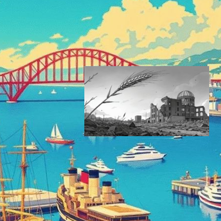
「なんもしない日」ー社会の
変革が生んだ新時代の働き方
テクノロジーと社会ニュース
今日は何の日
2026年6月3日0:50
6月4日【今日は何の日？】
「はだしのゲン、週刊少年ジ
ャンプで連載開始」ー戦後描
写からテクノロジーの歩みを
考察
テクノロジーと社会ニュース
今日は何の日
2026年6月4日0:03