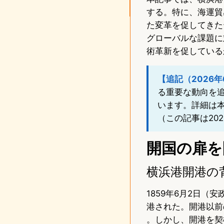
する。特に、海運貿
た変革を促してきた
グローバルな課題に
術革新を促している
【追記（2026年
る重要な動向を追
います。詳細は
（この記事は20
開国の扉を
横浜港開港の
1859年6月2日
港された。開港以前
。しかし、開港を契