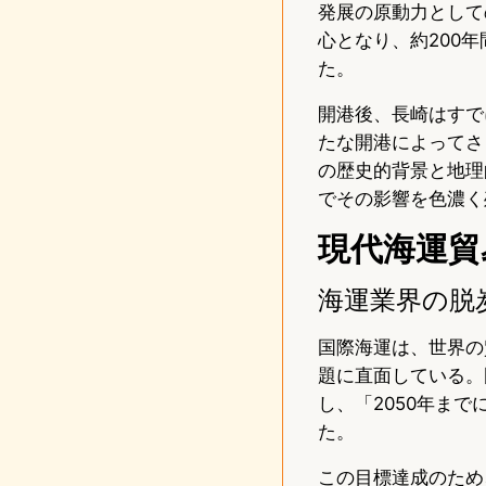
発展の原動力として
心となり、約200
た。
開港後、長崎はすで
たな開港によってさ
の歴史的背景と地理
でその影響を色濃く
現代海運貿
海運業界の脱
国際海運は、世界の
題に直面している。
し、「2050年ま
た。
この目標達成のため、