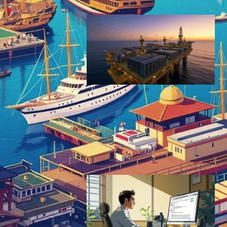
9月2日【今日は何の日？】
「シーランド公国独立宣言
日」データヘイブンとしての
ミクロネーション
テクノロジーと社会ニュース
今日は何の日
2025年9月2日0:10