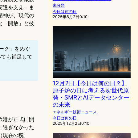
未分類
変遷を支え、ま
今日は何の日
精神が、現代の
2025年8月2日0:10
な「開放」と技
ワーク」をめぐ
いても補足して
12月2日【今日は何の日？】
原子炉の日に考える次世代原
発・SMRとAIデータセンター
の未来
エネルギー技術ニュース
今日は何の日
浜港が正式に開
2025年12月2日0:10
に過ぎなかった
（現在の税