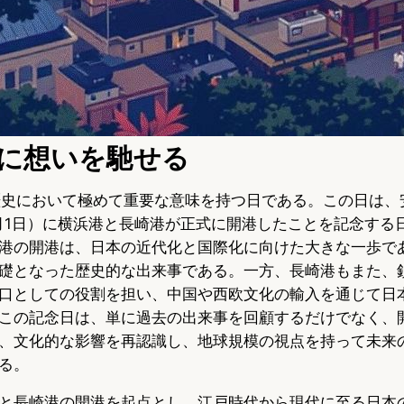
に想いを馳せる
歴史において極めて重要な意味を持つ日である。この日は、
年7月1日）に横浜港と長崎港が正式に開港したことを記念する
港の開港は、日本の近代化と国際化に向けた大きな一歩で
礎となった歴史的な出来事である。一方、長崎港もまた、
口としての役割を担い、中国や西欧文化の輸入を通じて日
この記念日は、単に過去の出来事を回顧するだけでなく、
、文化的な影響を再認識し、地球規模の視点を持って未来
る。
と長崎港の開港を起点とし、江戸時代から現代に至る日本