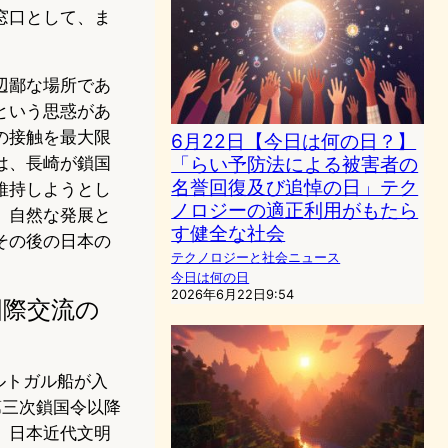
窓口として、ま
辺鄙な場所であ
という思惑があ
の接触を最大限
6月22日【今日は何の日？】
「らい予防法による被害者の
は、長崎が鎖国
名誉回復及び追悼の日」テク
維持しようとし
ノロジーの適正利用がもたら
、自然な発展と
す健全な社会
その後の日本の
テクノロジーと社会ニュース
今日は何の日
2026年6月22日9:54
国際交流の
ポルトガル船が入
第三次鎖国令以降
、日本近代文明