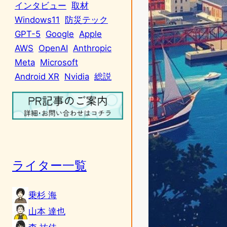
インタビュー
取材
Windows11
防災テック
GPT-5
Google
Apple
AWS
OpenAI
Anthropic
Meta
Microsoft
Android XR
Nvidia
総説
ライター一覧
乗杉 海
山本 達也