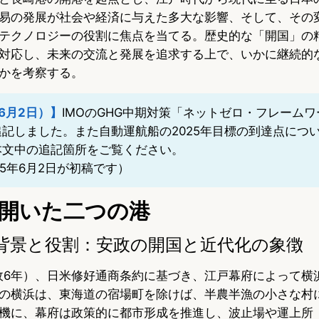
易の発展が社会や経済に与えた多大な影響、そして、その
テクノロジーの役割に焦点を当てる。歴史的な「開国」の
対応し、未来の交流と発展を追求する上で、いかに継続的
かを考察する。
6月2日）】
IMOのGHG中期対策「ネットゼロ・フレーム
記しました。また自動運航船の2025年目標の到達点につ
本文中の追記箇所をご覧ください。
25年6月2日が初稿です）
開いた二つの港
背景と役割：安政の開国と近代化の象徴
（安政6年）、日米修好通商条約に基づき、江戸幕府によって横
の横浜は、東海道の宿場町を除けば、半農半漁の小さな村
機に、幕府は政策的に都市形成を推進し、波止場や運上所