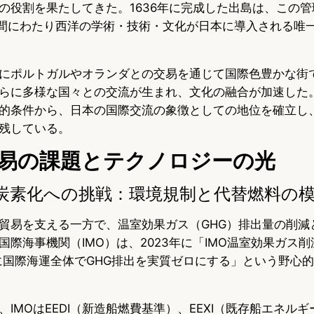
の役割を果たしてきた。1636年に完成した出島は、この
年間にわたり西洋の学術・技術・文化が日本に導入される唯
にポルトガルやオランダとの交易を通じて国際色豊かな街
らに多様な国々との交流が生まれ、文化の融合が加速した
的条件から、日本の国際交流の象徴としての地位を確立し
残している。
易の課題とテクノロジーの光
炭素化への挑戦：環境規制と代替燃料の
貿易を支える一方で、温室効果ガス（GHG）排出量の削減
国際海事機関（IMO）は、2023年に「IMO温室効果ガス
でに国際海運全体でGHG排出を実質ゼロにする」という野心
IMOはEEDI（新造船燃費基準）、EEXI（既存船エネル