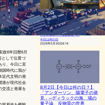
5月30日【今日は何の日？】
「２ちゃんねる開設の日｣ー
匿名掲示板から考えるテクノ
ロジーと倫理
テクノロジーと社会ニュース
今日は何の日
2026年5月30日6:14
安政6年旧暦6月
日として位置づ
あり、今日に至
鎖国時代に我が
本近代文明の発
開港が現代社会
8月2日【今日は何の日？】
の交流と発展を
「アンダーソン、陽電子の発
見」─ディラックの海、場の
量子論、反物質の世界
の貿易史を概観