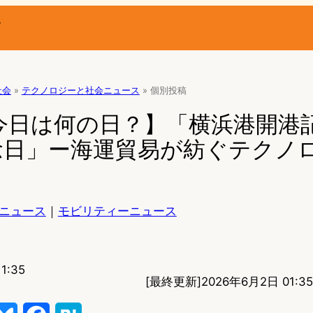
ー
社会
»
テクノロジーと社会ニュース
»
個別投稿
今日は何の日？】「横浜港開港
念日」ー海運貿易が紡ぐテクノ
ニュース
｜
モビリティーニュース
1:35
[最終更新]
2026年6月2日 01:35