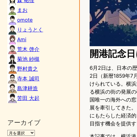
森 祐佳
まお
omote
りょうとく
Ami
荒木 啓介
開港記念日
菊池 紗槻
6月2日は、日本の
野村貴之
2日（新暦1859
寺本 誠司
けられている。横浜
島津耕造
る横浜の街の発展の
苦田 大起
国唯一の海外への窓
展を牽引してきた。
にもたらした経済的
アーカイブ
目指す機会を提供す
本記事では、横浜港