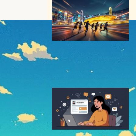
7月6日【今日は何の日？】
「香港国際空港、開港日」
──”スマートインフラの胎動”
テクノロジーと社会ニュース
今日は何の日
2026年7月6日6:27
6月3日【今日は何の日？】