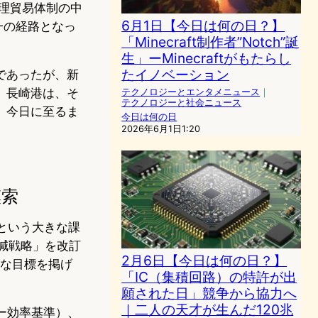
管理貿易体制の中
6月1日【今日は何の日？】
一の経路となっ
「Minecraft制作者”Notch”誕
生」ーMinecraftがもたらし
たイノベーション
であったが、新
。長崎港は、そ
テクノロジーとエンタメニュース
｜
テクノロジーと社会ニュース
、今日に至るま
今日は何の日
2026年6月1日1:20
模索
という大きな課
削減戦略」を改訂
2月6日【今日は何の日？】
的な目標を掲げ
「IC（集積回路）の特許が出
願された日」競争から協力へ
｜二人の天才が生んだ120兆
ギー効率基準）、