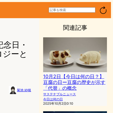
検
索
関連記事
記念日・
ロジーと
10月2日【今日は何の日？】
豆腐の日ー豆腐の歴史が示す
「代替」の概念
菊池 紗槻
サステナブルニュース
今日は何の日
2025年10月2日0:10