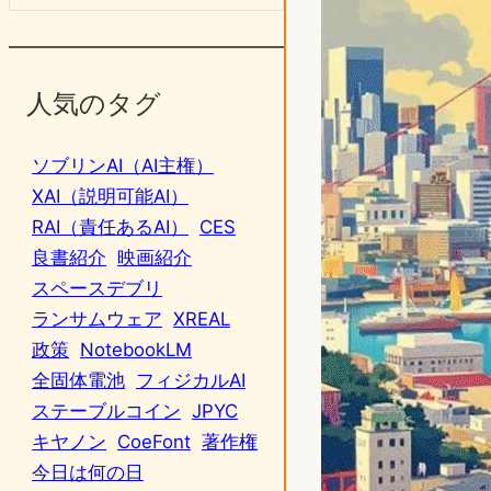
人気のタグ
ソブリンAI（AI主権）
XAI（説明可能AI）
RAI（責任あるAI）
CES
良書紹介
映画紹介
スペースデブリ
ランサムウェア
XREAL
政策
NotebookLM
全固体電池
フィジカルAI
ステーブルコイン
JPYC
キヤノン
CoeFont
著作権
今日は何の日