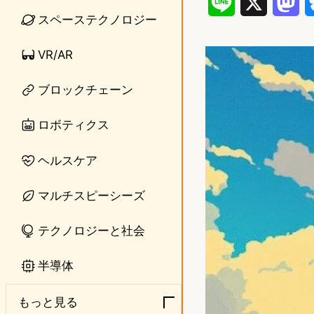
L
X
M
スペーステクノロジー
i
a
VR/AR
n
s
e
t
ブロックチェーン
o
ロボティクス
d
ヘルスケア
o
n
マルチスピーシーズ
テクノロジーと社会
半導体
もっと見る