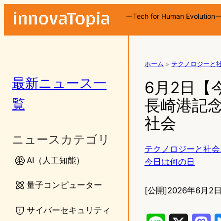
ーTech for Human Evolution
ホーム
»
テクノロジーと
最新ニュース一
6月2日【
覧
長崎港記
社会
ニュースカテゴリ
テクノロジーと社会
AI（人工知能）
今日は何の日
量子コンピューター
[公開]
2026年6月2日
サイバーセキュリティ