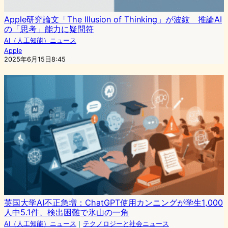
Apple研究論文「The Illusion of Thinking」が波紋 推論AI
の「思考」能力に疑問符
AI（人工知能）ニュース
Apple
2025年6月15日8:45
英国大学AI不正急増：ChatGPT使用カンニングが学生1,000
人中5.1件、検出困難で氷山の一角
AI（人工知能）ニュース
｜
テクノロジーと社会ニュース