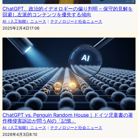
ChatGPT、政治的イデオロギーの偏り判明 – 保守的見解を
回避し左派的コンテンツを優先する傾向
AI（人工知能）ニュース
｜
テクノロジーと社会ニュース
2025年2月4日17:06
ChatGPT vs. Penguin Random House｜ドイツ児童書の著
作権侵害訴訟が問うAIの「記憶」
AI（人工知能）ニュース
｜
テクノロジーと社会ニュース
2026年4月3日8:10