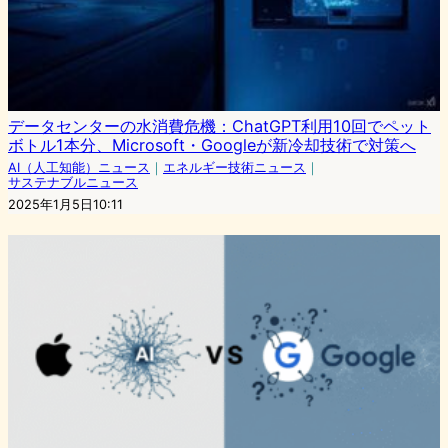
データセンターの水消費危機：ChatGPT利用10回でペット
ボトル1本分、Microsoft・Googleが新冷却技術で対策へ
AI（人工知能）ニュース
｜
エネルギー技術ニュース
｜
サステナブルニュース
2025年1月5日10:11