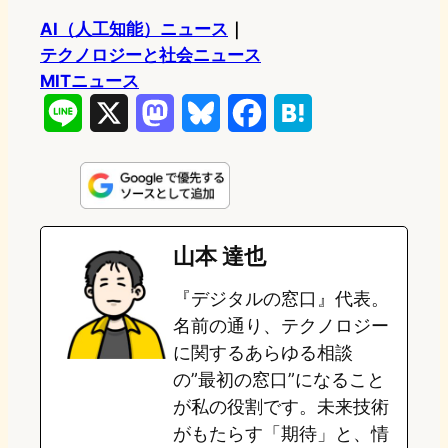
AI（人工知能）ニュース
｜
テクノロジーと社会ニュース
MITニュース
L
X
M
B
F
H
i
a
l
a
a
n
s
u
c
t
e
t
e
e
e
山本 達也
o
s
b
n
『デジタルの窓口』代表。
d
k
o
a
名前の通り、テクノロジー
o
y
o
に関するあらゆる相談
の”最初の窓口”になること
n
k
が私の役割です。未来技術
がもたらす「期待」と、情