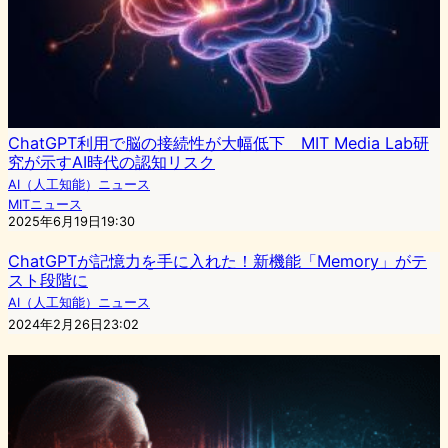
ChatGPT利用で脳の接続性が大幅低下 MIT Media Lab研
究が示すAI時代の認知リスク
AI（人工知能）ニュース
MITニュース
2025年6月19日19:30
ChatGPTが記憶力を手に入れた！新機能「Memory」がテ
スト段階に
AI（人工知能）ニュース
2024年2月26日23:02