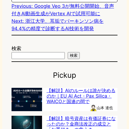
Previous:
Google Veo 3が無料公開開始、音声
付きAI動画生成がVertex AIで試用可能に
Next:
浙江大学、耳垢でパーキンソン病を
94.4%の精度で診断するAI技術を開発
検索
検索
Pickup
【解説】AIのルールは誰が決める
のか｜EU AI Act・Pax Silica・
WAICOと国連の間で
山本 達也
【解説】暗号資産は有価証券にな
ったのか？金商法改正の成立と