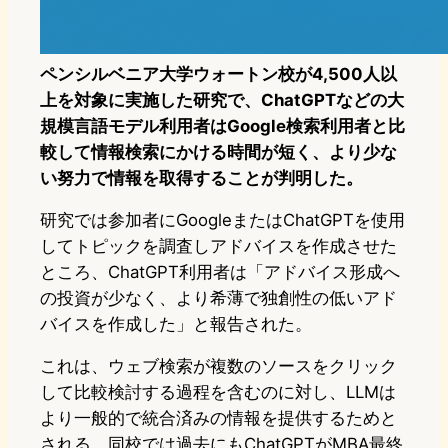
ペンシルベニア大学ウォートン校が4,500人以
上を対象に実施した研究で、ChatGPTなどの大
規模言語モデル利用者はGoogle検索利用者と比
較して情報検索にかける時間が短く、より少な
い努力で情報を取得することが判明した。
研究では参加者にGoogleまたはChatGPTを使用
してトピックを調査しアドバイスを作成させた
ところ、ChatGPT利用者は「アドバイス形成へ
の投資が少なく、より希薄で独創性の低いアド
バイスを作成した」と報告された。
これは、ウェブ検索が複数のソースをクリック
して比較検討する過程を含むのに対し、LLMは
より一般的で統合済みの情報を提供するためと
される。同校では過去にもChatGPTがMBA最終