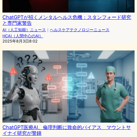
ChatGPTが招くメンタルヘルス危機：スタンフォード研究
と専門家警告
AI（人工知能）ニュース
｜
ヘルスケアテクノロジーニュース
HCAI（人間中心のAI）
2025年8月3日8:02
ChatGPT医療AI、倫理判断に致命的バイアス マウントサ
イナイ研究が警鐘