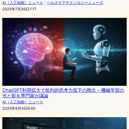
AI（人工知能）ニュース
｜
ヘルスケアテクノロジーニュース
2025年7月26日7:17
ChatGPT利用拡大で批判的思考力低下の懸念 – 機械学習の
光と影を専門家が議論
AI（人工知能）ニュース
2025年9月3日9:00