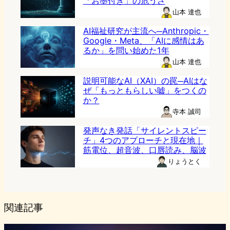
「お墨付き」の危うさ
山本 達也
AI福祉研究が主流へ─Anthropic・
Google・Meta、「AIに感情はあ
るか」を問い始めた1年
山本 達也
説明可能なAI（XAI）の罠─AIはな
ぜ「もっともらしい嘘」をつくの
か？
寺本 誠司
発声なき発話「サイレントスピー
チ」4つのアプローチと現在地｜
筋電位、超音波、口唇読み、脳波
りょうとく
関連記事