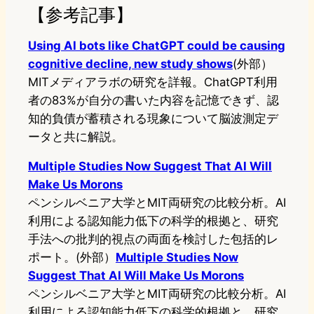
【参考記事】
Using AI bots like ChatGPT could be causing
cognitive decline, new study shows
(外部）
MITメディアラボの研究を詳報。ChatGPT利用
者の83%が自分の書いた内容を記憶できず、認
知的負債が蓄積される現象について脳波測定デ
ータと共に解説。
Multiple Studies Now Suggest That AI Will
Make Us Morons
ペンシルベニア大学とMIT両研究の比較分析。AI
利用による認知能力低下の科学的根拠と、研究
手法への批判的視点の両面を検討した包括的レ
ポート。(外部）
Multiple Studies Now
Suggest That AI Will Make Us Morons
ペンシルベニア大学とMIT両研究の比較分析。AI
利用による認知能力低下の科学的根拠と、研究