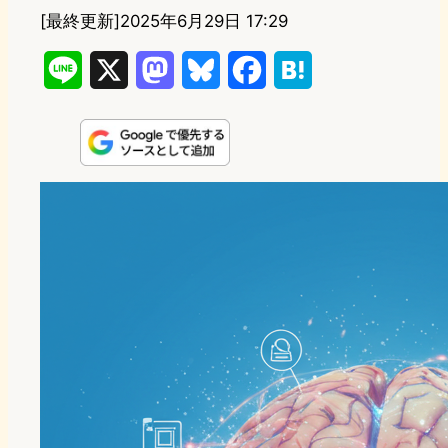
[最終更新]
2025年6月29日 17:29
L
X
M
B
F
H
i
a
l
a
a
n
s
u
c
t
e
t
e
e
e
o
s
b
n
d
k
o
a
o
y
o
n
k