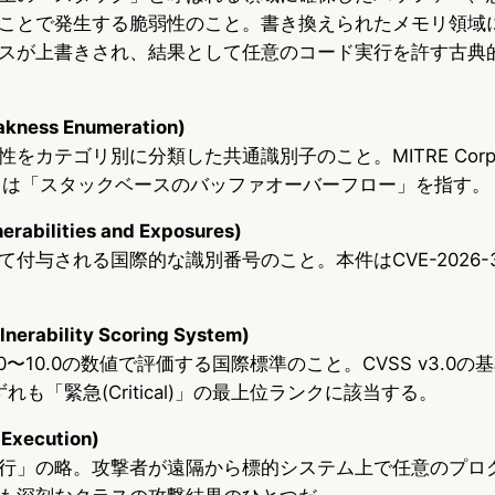
ことで発生する脆弱性のこと。書き換えられたメモリ領域
スが上書きされ、結果として任意のコード実行を許す古典
ness Enumeration)
をカテゴリ別に分類した共通識別子のこと。MITRE Corpor
121は「スタックベースのバッファオーバーフロー」を指す。
abilities and Exposures)
付与される国際的な識別番号のこと。本件はCVE-2026-3
erability Scoring System)
〜10.0の数値で評価する国際標準のこと。CVSS v3.0の基本
れも「緊急(Critical)」の最上位ランクに該当する。
Execution)
行」の略。攻撃者が遠隔から標的システム上で任意のプロ