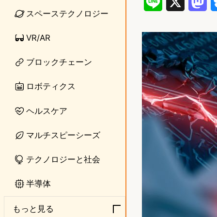
L
X
M
スペーステクノロジー
i
a
VR/AR
n
s
e
t
ブロックチェーン
o
ロボティクス
d
ヘルスケア
o
n
マルチスピーシーズ
テクノロジーと社会
半導体
もっと見る