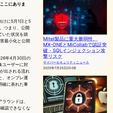
がここにありま
けに5月1日と5
す。つまり、公開
ていた状況を踏
Mitel製品に重大脆弱性、
被害最小化と公開
MX-ONEとMiCollabで認証突
破・SQLインジェクション攻
撃リスク
6年4月30日の
サイバーセキュリティニュース
象ユーザーに対
2025年7月25日20:08
知が出される流れ
と、オンプレ運
明確に表れた事
アラウンドは、
を確認できなくな