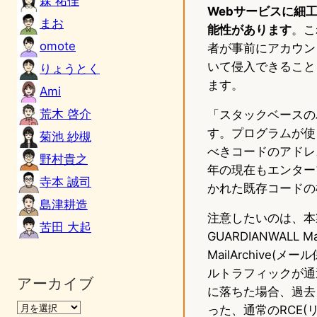
森 祐佳
Webサービスに細
まお
能性があります
。こ
omote
者が事前にアカウン
いて侵入できることを
りょうとく
ます。
Ami
荒木 啓介
「スタックベースの
す。プログラムが使
菊池 紗槻
べきコードのアドレ
野村貴之
年の現在もエンター
寺本 誠司
かれた既存コードの
島津耕造
注意したいのは、本
苦田 大起
GUARDIANWALL M
MailArchiv
ルトラフィックが通
アーカイブ
に落ちた場合、過去
った、通常のRCE