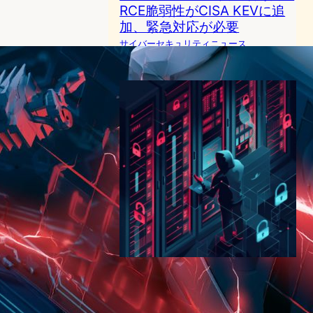
RCE脆弱性がCISA KEVに追
加、緊急対応が必要
サイバーセキュリティニュース
2025年5月6日12:23
Commvault Command
Centerに最大深刻度の脆弱性
—未認証リモートコード実行