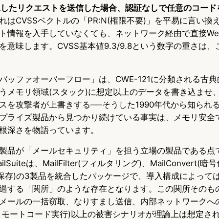
工したリクエストを送信した場合、認証なしで任意のコード
れはCVSSベクトルの「PR:N(権限不要)」を平易に言い
ト情報を入手していなくても、ネットワーク経由で直接We
意味します。CVSS基本値9.3/9.8という数字の重さは
バッファオーバーフロー」は、CWE-121に分類される古
うメモリ領域(スタック)に想定以上のデータを書き込ませ
スを攻撃者が上書きする──そうした1990年代から知られる
プライズ製品から見つかり続けている事実は、メモリ安全
根深さを物語っています。
製品が「メールセキュリティ」を担う立場の製品である点
ailSuiteは、MailFilter(フィルタリング)、MailConvert
e(メール保存)の3製品を統合したパッケージで、導入構成によっ
過する「関所」のような存在となります。この関所そのも
メールの一括窃取、なりすまし送信、内部ネットワークへ
(リモートコード実行)以上の被害シナリオが理論上は想定さ