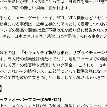
パッチ適用が難しい現場にとっては、可視性を失った状態
いう、判断の難しい局面に置かれます。
るなら、メールゲートウェイ、EDR、VPN機器など「セキ
起点になる事例は、近年世界的な傾向として定着しつつあ
ベンダの製品で類似の認証不要RCEが繰り返し報告されて
LLの一件も、日本における同じ系譜上に位置付けられる事案だ
残るのは、
「セキュリティ製品もまた、サプライチェーン
す。導入時の信頼性評価だけでなく、運用フェーズでの脆
そして万一の侵害時を想定したログ保全──こうした「セ
が、これからの情報システム部門にとって標準業務になっ
の必要性を改めて突きつけた一報として記憶されるべきで
】
ファオーバーフロー(CWE-121)
上の「スタック」と呼ばれる領域に確保したバッファへ、