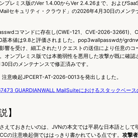
ミス版のVer 1.4.00からVer 2.4.26まで、およびSaa
LL Mailセキュリティ・クラウド」の2026年4月30日のメ
asswdコマンドに存在し(CWE-121、CVE-2026-32661)、C
3.0基本値は9.8と評価されました。pop3wallpasswdがgr
影響を受け、細工されたリクエストの送信により任意のコ
。オンプレミス版では本脆弱性を悪用した攻撃が既に確認
年4月30日のメンテナンスで修正済みです。
、注意喚起JPCERT-AT-2026-0013を発出しました。
567473 GUARDIANWALL MailSuiteにおけるスタック
説】
さえておきたいのは、JVNの本文では平易な日本語として
T/CCの注意喚起側でははっきり書かれている点です。
攻撃者