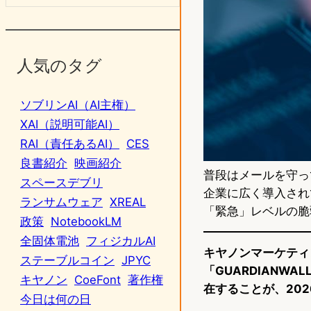
人気のタグ
ソブリンAI（AI主権）
XAI（説明可能AI）
RAI（責任あるAI）
CES
良書紹介
映画紹介
普段はメールを守っ
スペースデブリ
企業に広く導入され
ランサムウェア
XREAL
「緊急」レベルの脆
政策
NotebookLM
全固体電池
フィジカルAI
キヤノンマーケティ
ステーブルコイン
JPYC
「GUARDIANWA
キヤノン
CoeFont
著作権
在することが、202
今日は何の日