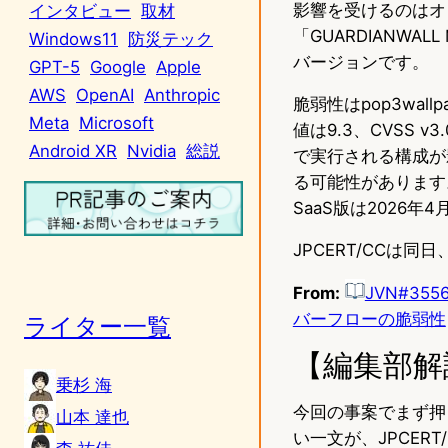
影響を受けるのはオンプレ
インタビュー
取材
「GUARDIANWA
Windows11
防災テック
バージョンです。
GPT-5
Google
Apple
AWS
OpenAI
Anthropic
脆弱性はpop3wallp
Meta
Microsoft
値は9.3、CVSS v
Android XR
Nvidia
総説
で実行される構成が
る可能性があります
SaaS版は2026
JPCERT/CCは同日
From:
JVN#35
バーフローの脆弱性
ライター一覧
【編集部解
乗杉 海
今回の事案でまず押
山本 達也
い一文が、JPCER