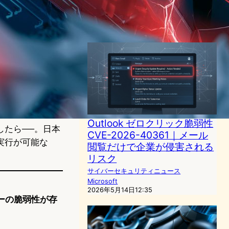
が可能に
サイバーセキュリティニュース
2025年4月25日12:30
Outlook ゼロクリック脆弱性
したら──。日本
CVE-2026-40361｜メール
実行が可能な
閲覧だけで企業が侵害される
リスク
サイバーセキュリティニュース
Microsoft
2026年5月14日12:35
ローの脆弱性が存