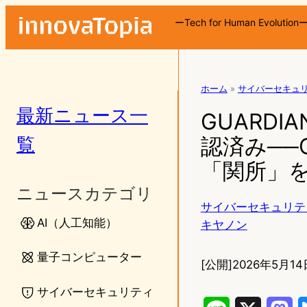
ーTech for Human Evolution
ホーム
»
サイバーセキュ
最新ニュース一
GUARDI
覧
認済み──C
「関所」
ニュースカテゴリ
サイバーセキュリテ
AI（人工知能）
キヤノン
量子コンピューター
[公開]
2026年5月14
サイバーセキュリティ