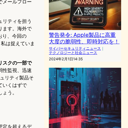
でメールフロー
ュリティを担う
ります。海外で
警告発令: Apple製品に高重
おり、今回の
大度の脆弱性、即時対応を！
と私は捉えていま
サイバーセキュリティニュース
｜
テクノロジーと社会ニュース
2024年2月1日14:35
リスクの一部で
弱性監視、迅速
キュリティ製品そ
ていくはずで
しょう。
想定を超えるデ