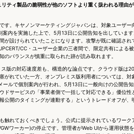
ュリティ製品の脆弱性が他のソフトより重く扱われる理由
です。キヤノンマーケティングジャパンは、対象ユーザー向
別案内を実施した上で、5月13日に公開告知を出していま
間が設けられていたことになります。攻撃が既に確認され
JPCERT/CC・ユーザー企業の三者間で、限定共有による
知のバランスが慎重に取られた跡が読み取れます。
ミス版の対応速度差も、構造的な論点です。クラウド版は202
塞がれていた一方、オンプレミス版利用者については、対
にメールで個別案内が行われ、5月13日に一般向けの公開告
ウドサービスの「事業者側で一括して対応できる」優位性
報公開のタイミングが連動する」というトレードオフが、
も触れておくべきでしょう。公式に提示されているワーク
GWワーカー)の停止です。管理者がWeb UIから運用状態