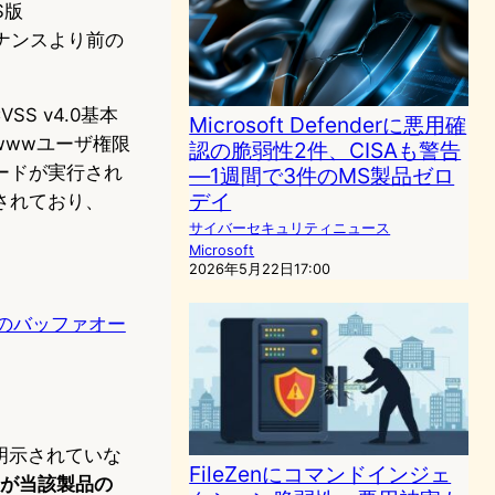
S版
ンテナンスより前の
VSS v4.0基本
Microsoft Defenderに悪用確
dnwwwユーザ権限
認の脆弱性2件、CISAも警告
ードが実行され
―1週間で3件のMS製品ゼロ
デイ
されており、
サイバーセキュリティニュース
Microsoft
2026年5月22日17:00
ベースのバッファオー
明示されていな
FileZenにコマンドインジェ
が当該製品の