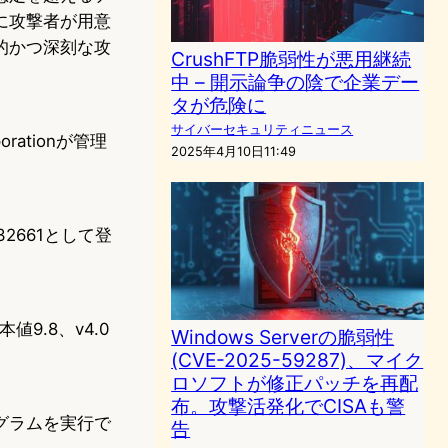
に攻撃者が用意
的かつ深刻な攻
CrushFTP脆弱性が悪用継続
中 – 開示論争の陰で企業デー
タが危険に
サイバーセキュリティニュース
ationが管理
2025年4月10日11:49
2661として登
値9.8、v4.0
Windows Serverの脆弱性
(CVE-2025-59287)、マイク
ロソフトが修正パッチを再配
布。攻撃活発化でCISAも警
グラムを実行で
告