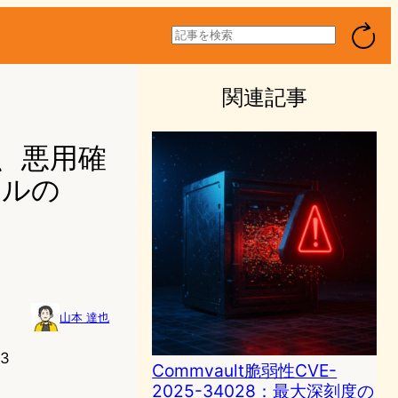
検
索
関連記事
弱性、悪用確
ールの
山本 達也
33
Commvault脆弱性CVE-
2025-34028：最大深刻度の