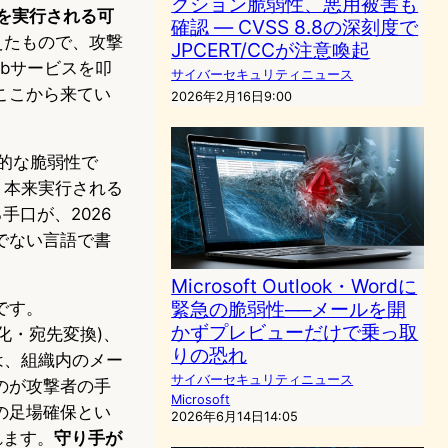
クション脆弱性、悪用被害も
を実行される可
確認 ― CVSS 8.8の深刻度で
換えたもので、攻撃
JPCERT/CCが注意喚起
bサービスを叩
サイバーセキュリティニュース
、ここから来てい
2026年2月16日9:00
典的な脆弱性で
、本来実行される
手口が、2026
でない言語で書
Microsoft Outlook・Wordに
緊急の脆弱性──メールを開
です。
かずプレビューだけで乗っ取
(暗号化・宛先変換)、
りの恐れ
ては、組織内のメー
サイバーセキュリティニュース
のが攻撃者の手
Microsoft
の足場確保とい
2026年6月14日14:05
れます。
守り手が