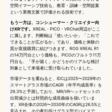
空間イマーシブ技術も、教育・訓練・空間提案
という業務文脈で評価される技術です。
もう一方は、コンシューマー・クリエイター向
けXRです。
XREAL・PICO・VRChat周辺がここ
に属します。判断軸は「使いたいか」「これで
できることが広がるか」であり、価格と体験の
質が直接購買に結びつきます。ROG XREAL R1
の14万円台という価格も、PICOのフルトラ11万
円台も、「手が届く」かどうかのリアルな検討
対象として来場者に受け取られていました。
市場データを重ねると、IDCは2025〜2029年の
スマートグラス市場のCAGR（年平均成長率）を
29.3%と予測しており、MR/VRヘッドセットの
出荷減少とは対照的な成長曲線を描いていま
す。XR全体の2026〜2030年のCAGRは26.5%と
見込まれ、その牽引役はグラス型デバイスで