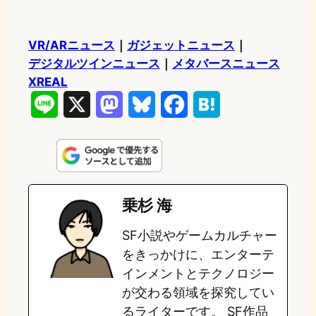
VR/ARニュース
｜
ガジェットニュース
｜
デジタルツインニュース
｜
メタバースニュース
XREAL
L
X
M
B
F
H
i
a
l
a
a
n
s
u
c
t
e
t
e
e
e
乗杉 海
o
s
b
n
SF小説やゲームカルチャー
d
k
o
a
をきっかけに、エンターテ
o
y
o
インメントとテクノロジー
が交わる領域を探究してい
n
k
るライターです。 SF作品