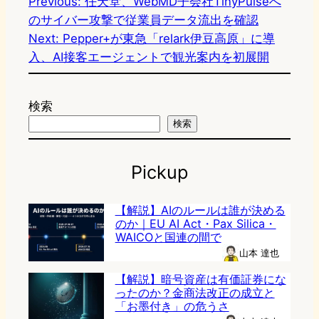
Previous:
任天堂、WebMD子会社TinyPulseへ
のサイバー攻撃で従業員データ流出を確認
Next:
Pepper+が東急「relark伊豆高原」に導
入、AI接客エージェントで観光案内を初展開
検索
検索
Pickup
【解説】AIのルールは誰が決める
のか｜EU AI Act・Pax Silica・
WAICOと国連の間で
山本 達也
【解説】暗号資産は有価証券にな
ったのか？金商法改正の成立と
「お墨付き」の危うさ