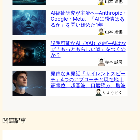
山本 達也
AI福祉研究が主流へ─Anthropic・
Google・Meta、「AIに感情はあ
るか」を問い始めた1年
山本 達也
説明可能なAI（XAI）の罠─AIはな
ぜ「もっともらしい嘘」をつくの
か？
寺本 誠司
発声なき発話「サイレントスピー
チ」4つのアプローチと現在地｜
筋電位、超音波、口唇読み、脳波
りょうとく
関連記事