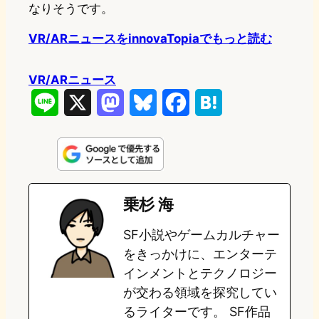
なりそうです。
VR/ARニュースをinnovaTopiaでもっと読む
VR/ARニュース
L
X
M
B
F
H
i
a
l
a
a
n
s
u
c
t
e
t
e
e
e
乗杉 海
o
s
b
n
SF小説やゲームカルチャー
d
k
o
a
をきっかけに、エンターテ
o
y
o
インメントとテクノロジー
が交わる領域を探究してい
n
k
るライターです。 SF作品