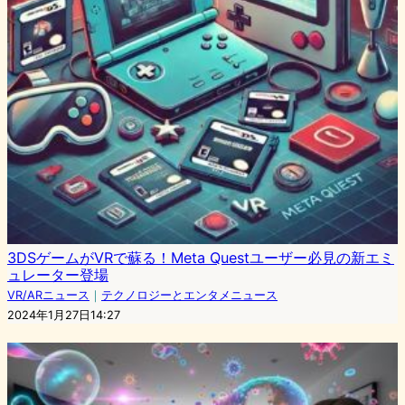
3DSゲームがVRで蘇る！Meta Questユーザー必見の新エミ
ュレーター登場
VR/ARニュース
｜
テクノロジーとエンタメニュース
2024年1月27日14:27