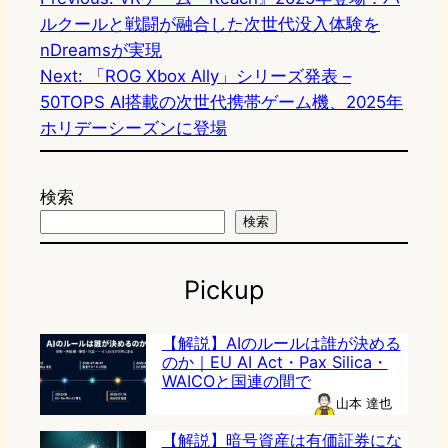
ルクールと戦闘が融合した次世代没入体験を
nDreamsが実現
Next:
「ROG Xbox Ally」シリーズ発表 –
50TOPS AI搭載の次世代携帯ゲーム機、2025年
ホリデーシーズンに登場
検索
検索
Pickup
【解説】AIのルールは誰が決める
のか｜EU AI Act・Pax Silica・
WAICOと国連の間で
山本 達也
【解説】暗号資産は有価証券にな