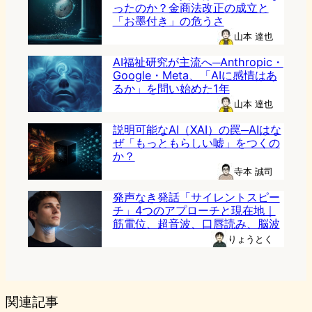
ったのか？金商法改正の成立と
「お墨付き」の危うさ
山本 達也
AI福祉研究が主流へ─Anthropic・
Google・Meta、「AIに感情はあ
るか」を問い始めた1年
山本 達也
説明可能なAI（XAI）の罠─AIはな
ぜ「もっともらしい嘘」をつくの
か？
寺本 誠司
発声なき発話「サイレントスピー
チ」4つのアプローチと現在地｜
筋電位、超音波、口唇読み、脳波
りょうとく
関連記事