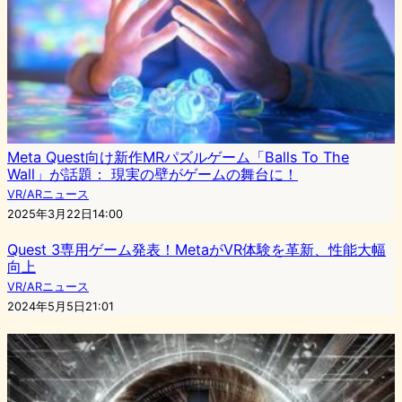
Meta Quest向け新作MRパズルゲーム「Balls To The
Wall」が話題： 現実の壁がゲームの舞台に！
VR/ARニュース
2025年3月22日14:00
Quest 3専用ゲーム発表！MetaがVR体験を革新、性能大幅
向上
VR/ARニュース
2024年5月5日21:01