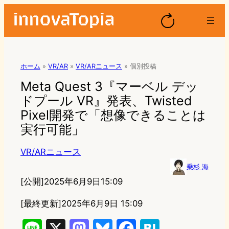
ホーム
»
VR/AR
»
VR/ARニュース
»
個別投稿
Meta Quest 3『マーベル デッ
ドプール VR』発表、Twisted
Pixel開発で「想像できることは
実行可能」
VR/ARニュース
乗杉 海
[公開]
2025年6月9日15:09
[最終更新]
2025年6月9日 15:09
L
X
M
B
F
H