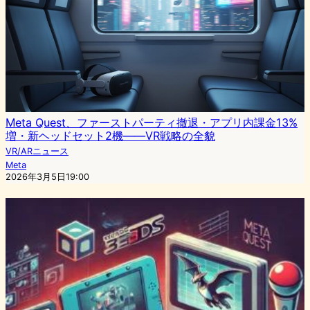
Meta Quest、ファーストパーティ撤退・アプリ内課金13%
増・新ヘッドセット2機——VR戦略の全貌
VR/ARニュース
Meta
2026年3月5日19:00