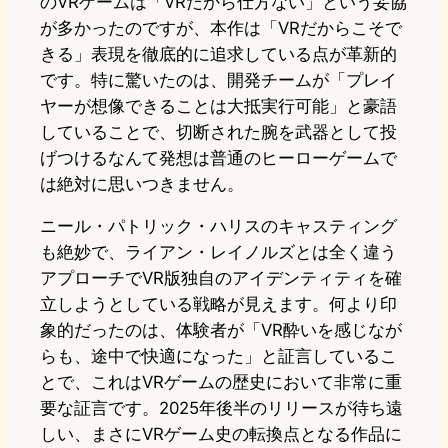
のVRゲームは「VRだから仕方ない」という妥協
が多かったのですが、本作は「VRだからこそで
きる」表現を徹底的に追求している点が革新的
です。特に驚いたのは、開発チームが「プレイ
ヤーが想像できることは大抵実行可能」と豪語
していることで、切断された腕を武器として投
げつけるなんて発想は普通のヒーローゲームで
は絶対に思いつきません。
ニール・パトリック・ハリスのキャスティング
も絶妙で、ライアン・レイノルズとは全く違う
アプローチでVR版独自のアイデンティティを確
立しようとしている戦略が見えます。何より印
象的だったのは、体験者が「VR酔いを感じなが
らも、途中で快適になった」と証言しているこ
とで、これはVRゲームの歴史において非常に重
要な証言です。2025年後半のリリースが待ち遠
しい、まさにVRゲーム史の転換点となる作品に