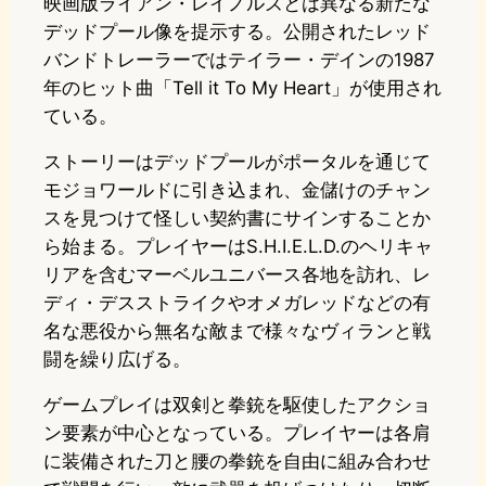
映画版ライアン・レイノルズとは異なる新たな
デッドプール像を提示する。公開されたレッド
バンドトレーラーではテイラー・デインの1987
年のヒット曲「Tell it To My Heart」が使用され
ている。
ストーリーはデッドプールがポータルを通じて
モジョワールドに引き込まれ、金儲けのチャン
スを見つけて怪しい契約書にサインすることか
ら始まる。プレイヤーはS.H.I.E.L.D.のヘリキャ
リアを含むマーベルユニバース各地を訪れ、レ
ディ・デスストライクやオメガレッドなどの有
名な悪役から無名な敵まで様々なヴィランと戦
闘を繰り広げる。
ゲームプレイは双剣と拳銃を駆使したアクショ
ン要素が中心となっている。プレイヤーは各肩
に装備された刀と腰の拳銃を自由に組み合わせ