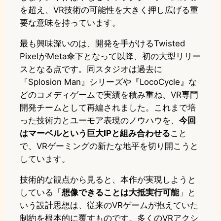
を超え、VR技術の可能性を大きく押し広げる重
要な意味を持っています。
最も興味深いのは、開発を手がけるTwisted
PixelがMeta傘下となって以降、初の大型リリー
スとなる点です。同スタジオは過去に
『Splosion Man』シリーズや『LocoCycle』な
どのコメディゲームで実績を積み重ね、VR専門
開発チームとして再編されました。これまで培
った技術力とユーモア表現のノウハウを、
今回
はマーベルという巨大IPと組み合わせる
こと
で、VRゲーミングの新たな地平を切り開こうと
しています。
技術的な観点から見ると、本作が実現しようと
している「
想像できることは大抵実行可能
」と
いう設計思想は、従来のVRゲームが抱えていた
制約を根本的に覆すものです。多くのVRアクシ