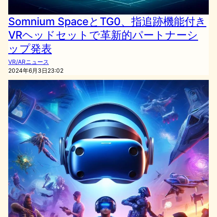
Somnium SpaceとTG0、指追跡機能付き
VRヘッドセットで革新的パートナーシ
ップ発表
VR/ARニュース
2024年6月3日23:02