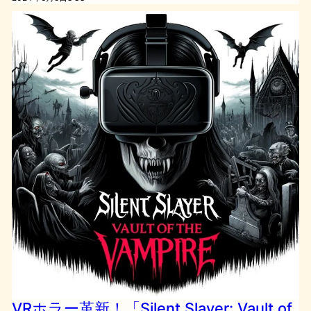
VRホラー革新！「Silent Slayer: Vault of