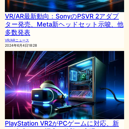
VR/AR最新動向：SonyのPSVR 2アダプ
ター発売、Meta新ヘッドセット示唆、他
多数発表
VR/ARニュース
2024年6月4日18:28
PlayStation VR2がPCゲームに対応、新