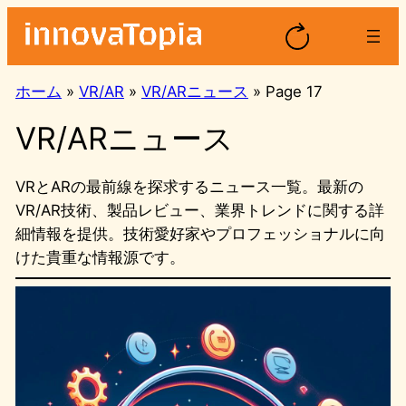
内
容
を
ス
ホーム
»
VR/AR
»
VR/ARニュース
»
Page 17
キ
VR/ARニュース
ッ
プ
VRとARの最前線を探求するニュース一覧。最新の
VR/AR技術、製品レビュー、業界トレンドに関する詳
細情報を提供。技術愛好家やプロフェッショナルに向
けた貴重な情報源です。