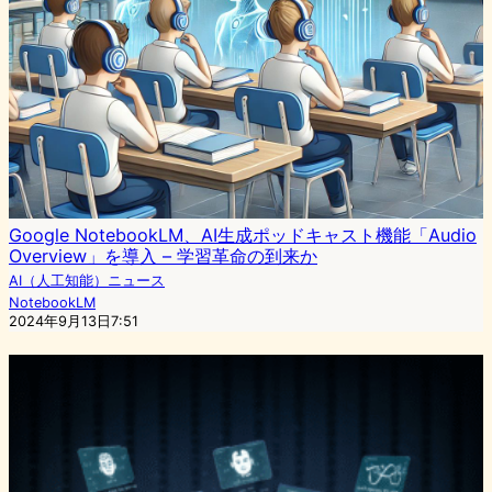
Google NotebookLM、AI生成ポッドキャスト機能「Audio
Overview」を導入 – 学習革命の到来か
AI（人工知能）ニュース
NotebookLM
2024年9月13日7:51