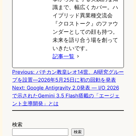
識まで、幅広くカバー。ハ
イブリッド異業種交流会
『クロストーク』のファウ
ンダーとしての顔も持つ。
未来を語り合う場を創って
いきたいです。
記事一覧
Previous:
バチカン教皇レオ14世、AI研究グルー
プを設置―2026年5月25日に初の回勅を発表
Next:
Google Antigravity 2.0発表 — I/O 2026
で示されたGemini 3.5 Flash搭載の「エージェ
ント主導開発」とは
検索
検索