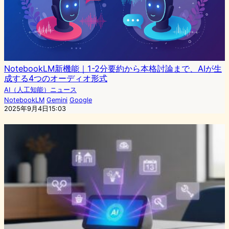
NotebookLM新機能｜1-2分要約から本格討論まで、AIが生
成する4つのオーディオ形式
AI（人工知能）ニュース
NotebookLM
Gemini
Google
2025年9月4日15:03