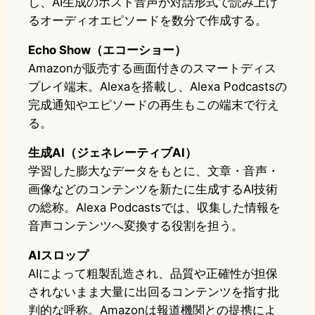
し、AI生成のホスト音声が対話形式で読み上げ
るオーディオエピソードを数分で作成する。
Echo Show（エコーショー）
Amazonが販売する画面付きのスマートディス
プレイ端末。Alexaを搭載し、Alexa Podcastsの
完成通知やエピソードの再生もこの端末で行え
る。
生成AI（ジェネレーティブAI）
学習した膨大なデータをもとに、文章・音声・
画像などのコンテンツを新たに生成するAI技術
の総称。Alexa Podcastsでは、収集した情報を
音声コンテンツへ変換する役割を担う。
AIスロップ
AIによって粗製乱造され、品質や正確性が担保
されないまま大量に出回るコンテンツを指す批
判的な呼称。Amazonは報道機関との提携によ