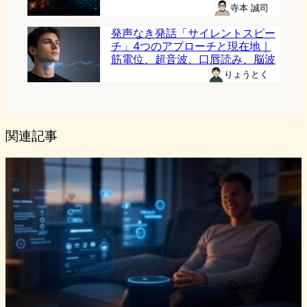
寺本 誠司
発声なき発話「サイレントスピー
チ」4つのアプローチと現在地｜
筋電位、超音波、口唇読み、脳波
りょうとく
関連記事