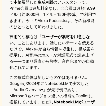
で本格展開した生成AI版のアシスタントで、
Prime会員は追加料金なし、非会員は月額19.99
ドル（約3000円、1ドル＝150円換算）で利用で
きます。今回のAlexa Podcastsは、その新機能
のひとつとして加わりました。
技術的な核心は
「ユーザーが素材を用意しな
い」
ことにあります。話したいテーマを伝える
だけで、Alexa+が自ら情報を収集し、構成案を
提示し、AI音声のホストが対話形式で読み上げ
る——つまり調査から脚本、音声化までが自動
化されています。
この形式自体は新しいものではありません。
Googleが2024年にNotebookLMで実装した
「Audio Overview」が先行例であり、
Microsoftもバージョン違いの機能をCopilotに
搭載しています。ただし
NotebookLMがユーザ