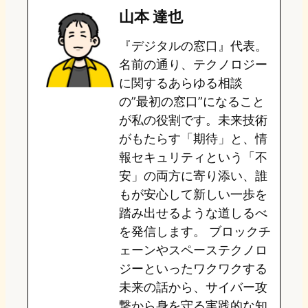
山本 達也
o
s
b
n
『デジタルの窓口』代表。
d
k
o
a
名前の通り、テクノロジー
o
y
o
に関するあらゆる相談
の”最初の窓口”になること
n
k
が私の役割です。未来技術
がもたらす「期待」と、情
報セキュリティという「不
安」の両方に寄り添い、誰
もが安心して新しい一歩を
踏み出せるような道しるべ
を発信します。 ブロックチ
ェーンやスペーステクノロ
ジーといったワクワクする
未来の話から、サイバー攻
撃から身を守る実践的な知