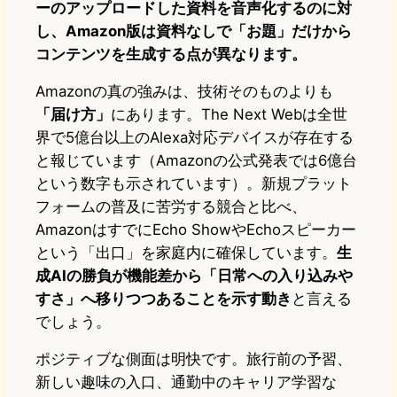
ーのアップロードした資料を音声化するのに対
し、Amazon版は資料なしで「お題」だけから
コンテンツを生成する点が異なります。
Amazonの真の強みは、技術そのものよりも
「届け方」
にあります。The Next Webは全世
界で5億台以上のAlexa対応デバイスが存在する
と報じています（Amazonの公式発表では6億台
という数字も示されています）。新規プラット
フォームの普及に苦労する競合と比べ、
AmazonはすでにEcho ShowやEchoスピーカー
という「出口」を家庭内に確保しています。
生
成AIの勝負が機能差から「日常への入り込みや
すさ」へ移りつつあることを示す動き
と言える
でしょう。
ポジティブな側面は明快です。旅行前の予習、
新しい趣味の入口、通勤中のキャリア学習な