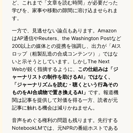
ど、これまで「文章を読む時間」が必要だった
学びを、家事や移動の隙間に溶け込ませられま
す。
一方で、見逃せない論点もあります。Amazon
はAP通信やReuters、the Washington Postなど
200以上の媒体との提携を強調し、出力が「AIス
ロップ（粗製乱造の合成コンテンツ）」ではな
いと示そうとしています。しかしThe Next
Webが鋭く指摘するように、
この仕組みは「ジ
ャーナリストの制作を助けるAI」ではなく、
「ジャーナリズムを読む・聴くという行為その
ものをAI合成物で置き換えるAI」
です。報道機
関は記事を提供して対価を得る一方、読者が元
記事に触れる機会は減りかねません。
音声をめぐる権利の問題も残ります。先行する
NotebookLMでは、元NPRの番組ホストである