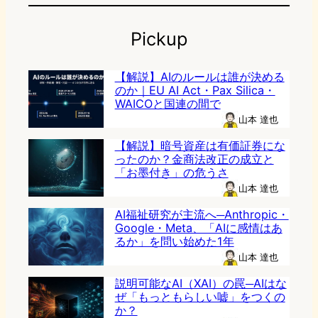
Pickup
【解説】AIのルールは誰が決める
のか｜EU AI Act・Pax Silica・
WAICOと国連の間で
山本 達也
【解説】暗号資産は有価証券にな
ったのか？金商法改正の成立と
「お墨付き」の危うさ
山本 達也
AI福祉研究が主流へ─Anthropic・
Google・Meta、「AIに感情はあ
るか」を問い始めた1年
山本 達也
説明可能なAI（XAI）の罠─AIはな
ぜ「もっともらしい嘘」をつくの
か？