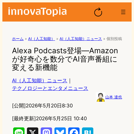
ホーム
»
AI（人工知能）
»
AI（人工知能）ニュース
»
個別投稿
Alexa Podcasts登場—Amazon
が好奇心を数分でAI音声番組に
変える新機能
AI（人工知能）ニュース
｜
テクノロジーとエンタメニュース
山本 達也
[公開]
2026年5月20日8:30
[最終更新]
2026年5月25日 10:40
L
X
M
B
F
H