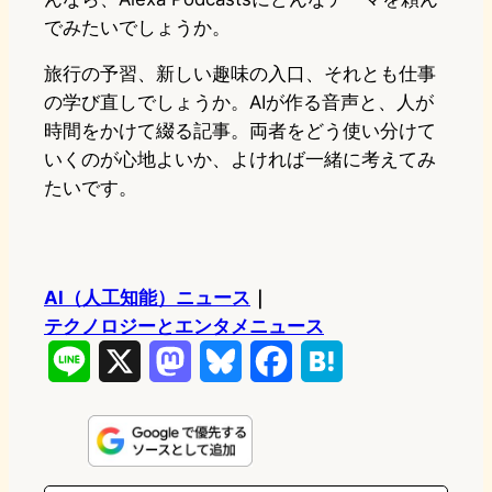
でみたいでしょうか。
旅行の予習、新しい趣味の入口、それとも仕事
の学び直しでしょうか。AIが作る音声と、人が
時間をかけて綴る記事。両者をどう使い分けて
いくのが心地よいか、よければ一緒に考えてみ
たいです。
AI（人工知能）ニュース
｜
テクノロジーとエンタメニュース
L
X
M
B
F
H
i
a
l
a
a
n
s
u
c
t
e
t
e
e
e