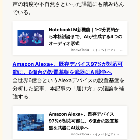
声の精度や不自然さといった課題にも踏み込ん
でいる。
NotebookLM新機能｜1-2分要約か
ら本格討論まで、AIが生成する4つの
オーディオ形式
innovaTopia -（イノベトピア） – …
Amazon Alexa+、既存デバイス97%が対応可
能に。6億台の設置基盤を武器にAI競争へ
全世界6億台というAlexaデバイスの設置基盤を
分析した記事。本記事の「届け方」の議論を補
強する。
Amazon Alexa+、既存デバイス
97%が対応可能に。6億台の設置基
盤を武器にAI競争へ
innovaTopia -（イノベトピア） – …