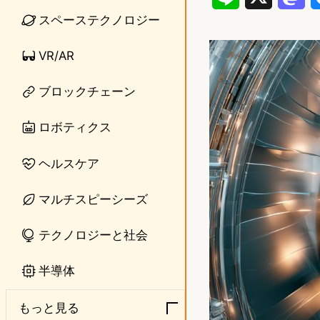
スペーステクノロジー
i
a
n
s
VR/AR
e
t
ブロックチェーン
o
ロボティクス
d
o
ヘルスケア
n
マルチスピーシーズ
テクノロジーと社会
半導体
もっと見る