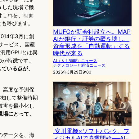
うした現場で機
はこれを、画面
とも呼びます。
MUFGが新会社設立へ。MAP
14年3月に創
AIが銀行・証券の壁を壊し、
ドサービス、国産
資産形成を「自動運転」する
時代が来る
、汎用GPUとは異
のが特徴です。
AI（人工知能）ニュース
｜
テクノロジーと経済ニュース
発している点が、
2026年3月29日9:00
、高度な予測保
察知して整備時期
被害を最小化し
現場にとって、
安川電機×ソフトバンク、フ
のデータを、海
ィジカルAIで協業開始──AI-