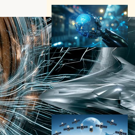
富士通・ファナック・安川電
機・川崎重工、フィジカルAI
で事業検討へ｜NVIDIA技術
を活用
AI（人工知能）ニュース
｜
テクノロジーと経済ニュース
｜
ロボティクスニュース
ソブリンAI（AI主権）
政策
フィジカルAI
NVIDIA
2026年7月17日11:22