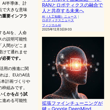
AI半導体、計
RANとロボティクスの融合で
点で大きな意味
人と共存する未来へ
の重要インフラ
AI（人工知能）ニュース
｜
ロボティクスニュース
。
フィジカルAI
2025年12月3日9:03
るAIを、人命
スの説明可能性
「人間がどこま
避けて通れませ
が必要です。
び活用の推進に関
は、EUのAI法
基本計画づくりや
の枠組みです。
いくかを占う試
に進める可能性
拡張ファインチューニングが
鍵 – Google DeepMind、