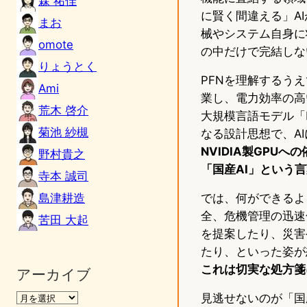
森 祐佳
に賢く間違える」A
まお
械やシステム自身に
omote
の中だけで完結しな
りょうとく
PFNを理解するう
Ami
業し、電力効率の高い
荒木 啓介
大規模言語モデル「P
菊池 紗槻
なる設計思想で、A
NVIDIA製GPU
野村貴之
「国産AI」という
寺本 誠司
島津耕造
では、何ができるよ
全、危機管理の迅速
苦田 大起
を提案したり、災害
たり、といった姿が
これは切実な処方箋
アーカイブ
見逃せないのが「国