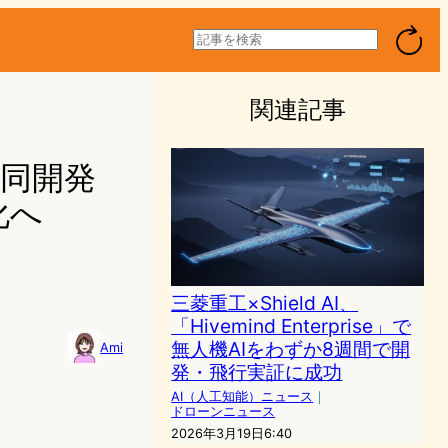
検
索
関連記事
I共同開発
化へ
三菱重工×Shield AI、
「Hivemind Enterprise」で
無人機AIをわずか8週間で開
Ami
発・飛行実証に成功
AI（人工知能）ニュース
｜
ドローンニュース
2026年3月19日6:40