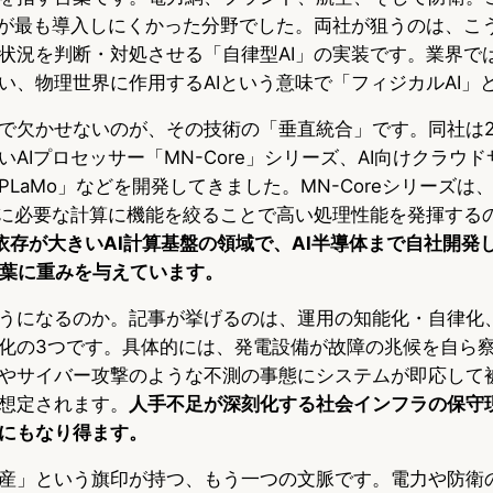
Iが最も導入しにくかった分野でした。両社が狙うのは、こ
状況を判断・対処させる「自律型AI」の実装です。業界で
い、物理世界に作用するAIという意味で「フィジカルAI」
えで欠かせないのが、その技術の「垂直統合」です。同社は20
AIプロセッサー「MN-Core」シリーズ、AI向けクラウ
LaMo」などを開発してきました。MN-Coreシリーズは
Iに必要な計算に機能を絞ることで高い処理性能を発揮する
への依存が大きいAI計算基盤の領域で、AI半導体まで自社開
言葉に重みを与えています。
うになるのか。記事が挙げるのは、運用の知能化・自律化
化の3つです。具体的には、発電設備が故障の兆候を自ら
やサイバー攻撃のような不測の事態にシステムが即応して
想定されます。
人手不足が深刻化する社会インフラの保守
にもなり得ます。
産」という旗印が持つ、もう一つの文脈です。電力や防衛