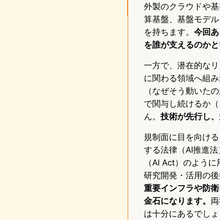
外製のクラウドや基
算基盤、基盤モデル
を持ちます。
今回あ
を誰が支えるのかと
一方で、潜在的なリ
に関わる領域へ組み
（なぜそう動いたの
で関与し続けるか（
ん。
技術が先行し、
規制面に目を向ける
する法律（AI推進
（AI Act）の
研究開発・活用の後
重要インフラや防衛
金石になります。
両
は十分にあるでしょ