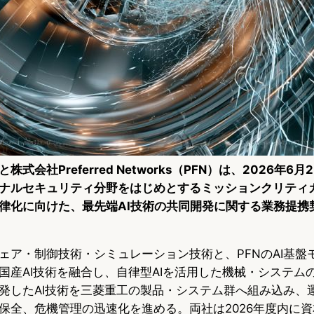
式会社Preferred Networks（PFN）は、2026年6
ナルセキュリティ分野をはじめとするミッションクリティ
律化に向けた、最先端AI技術の共同開発に関する業務提携
ェア・制御技術・シミュレーション技術と、PFNのAI基盤モ
国産AI技術を融合し、自律型AIを活用した機械・システム
発したAI技術を三菱重工の製品・システム群へ組み込み、
保全、危機管理の迅速化を進める。両社は2026年度内に