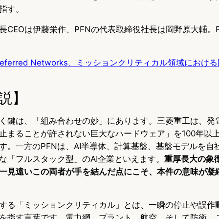
指す。
CEOは伊藤栄作、PFNの代表取締役社長は岡野原大輔。PF
eferred Networks、ミッションクリティカル領域におけ
説】
く鍵は、「組み合わせの妙」にあります。三菱重工は、発
止まることが許されない巨大なハードウェア」を100年以
す。一方のPFNは、AI半導体、計算基盤、基盤モデルを自
な「フルスタック型」のAI企業といえます。
重厚長大の象徴
一見遠いこの両者が手を結んだ点にこそ、本件の意味が凝
する「ミッションクリティカル」とは、一瞬の停止や誤作
を指す言葉です。電力網、プラント、航空、そして防衛。