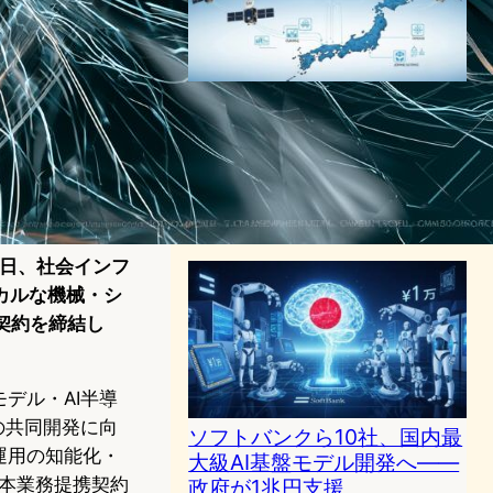
防衛省の衛星コンステレーシ
ョン事業、三菱電機らが落札
──PFI方式で構築する次世代
ISR体制
スペーステクノロジーニュース
2025年12月26日15:30
月2日、社会インフ
カルな機械・シ
契約を締結し
デル・AI半導
の共同開発に向
ソフトバンクら10社、国内最
運用の知能化・
大級AI基盤モデル開発へ——
資本業務提携契約
政府が1兆円支援