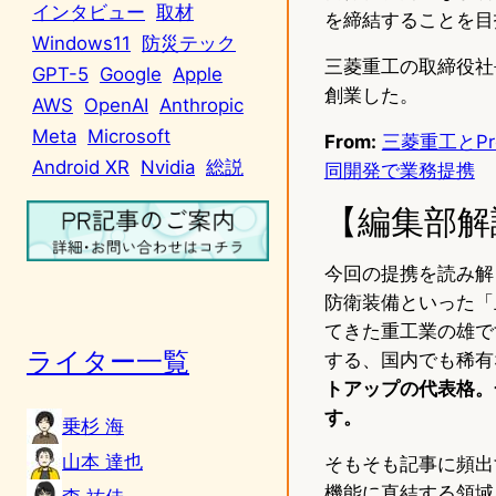
インタビュー
取材
を締結することを目
Windows11
防災テック
三菱重工の取締役社長
GPT-5
Google
Apple
創業した。
AWS
OpenAI
Anthropic
Meta
Microsoft
From:
三菱重工とPr
Android XR
Nvidia
総説
同開発で業務提携
【編集部解
今回の提携を読み解
防衛装備といった「
てきた重工業の雄で
ライター一覧
する、国内でも稀有
トアップの代表格。
す。
乗杉 海
山本 達也
そもそも記事に頻出
機能に直結する領域