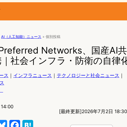
ー
AI（人工知能）ニュース
»
個別投稿
eferred Networks、国産A
携｜社会インフラ・防衛の自律
ース
｜
インフラニュース
｜
テクノロジーと社会ニュース
｜
ス
）
14:00
[最終更新]
2026年7月2日 18:30
B
F
H