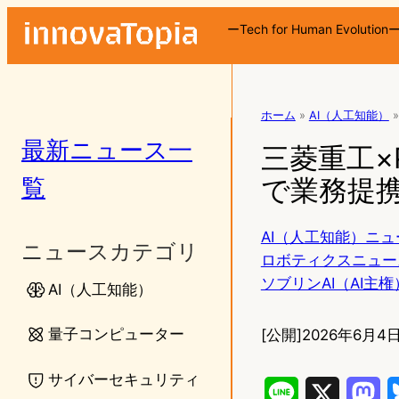
ーTech for Human Evolution
ホーム
»
AI（人工知能）
»
最新ニュース一
三菱重工×Pr
覧
で業務提
AI（人工知能）ニュ
ニュースカテゴリ
ロボティクスニュー
ソブリンAI（AI主権
AI（人工知能）
量子コンピューター
[公開]
2026年6月4日
サイバーセキュリティ
L
X
M