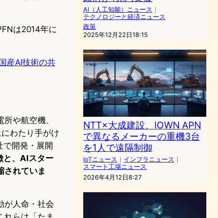
AI（人工知能）ニュース
｜
テクノロジーと経済ニュース
政策
Nは2014年に
2025年12月22日18:15
る国産AI技術の共
電所や航空機、
NTT×大成建設、IOWN APN
上にわたり手がけ
で異なるメーカーの重機3台
社で開発・展開
を1人で遠隔制御
と、AIスター
IoTニュース
｜
インフラニュース
｜
スマート工場ニュース
縮されていま
2026年4月12日8:27
動が人命・社会
これらは「たま