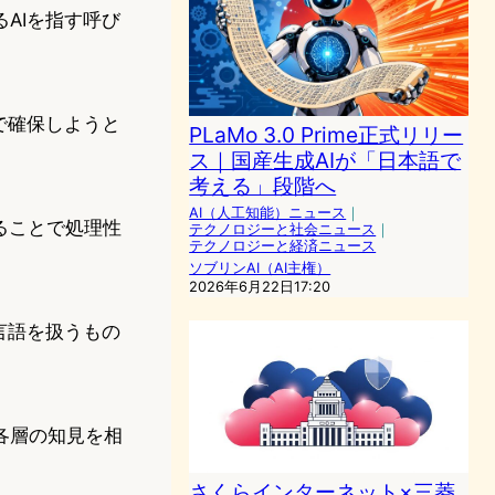
AIを指す呼び
で確保しようと
PLaMo 3.0 Prime正式リリー
ス｜国産生成AIが「日本語で
考える」段階へ
AI（人工知能）ニュース
｜
ることで処理性
テクノロジーと社会ニュース
｜
テクノロジーと経済ニュース
ソブリンAI（AI主権）
2026年6月22日17:20
言語を扱うもの
各層の知見を相
さくらインターネット×三菱