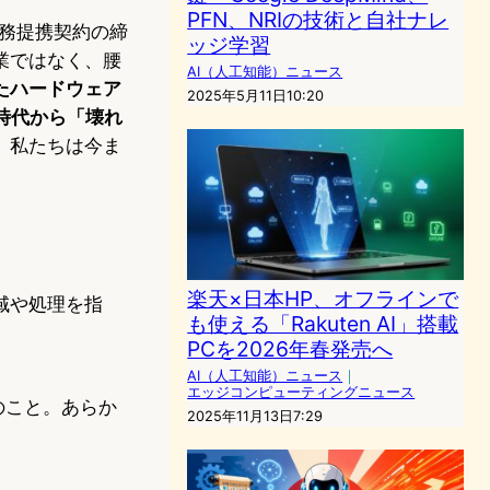
PFN、NRIの技術と自社ナレ
業務提携契約の締
ッジ学習
業ではなく、腰
AI（人工知能）ニュース
たハードウェア
2025年5月11日10:20
時代から「壊れ
、私たちは今ま
楽天×日本HP、オフラインで
域や処理を指
も使える「Rakuten AI」搭載
PCを2026年春発売へ
AI（人工知能）ニュース
｜
エッジコンピューティングニュース
のこと。あらか
2025年11月13日7:29