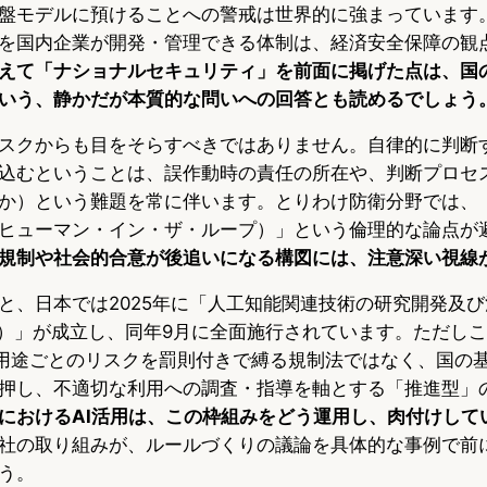
盤モデルに預けることへの警戒は世界的に強まっています。
を国内企業が開発・管理できる体制は、経済安全保障の観
えて「ナショナルセキュリティ」を前面に掲げた点は、国
いう、静かだが本質的な問いへの回答とも読めるでしょう
スクからも目をそらすべきではありません。自律的に判断す
込むということは、誤作動時の責任の所在や、判断プロセ
か）という難題を常に伴います。とりわけ防衛分野では、
ヒューマン・イン・ザ・ループ）」という倫理的な論点が
規制や社会的合意が後追いになる構図には、注意深い視線
と、日本では2025年に「人工知能関連技術の研究開発及
法）」が成立し、同年9月に全面施行されています。ただしこれ
ように用途ごとのリスクを罰則付きで縛る規制法ではなく、国の
押し、不適切な利用への調査・指導を軸とする「推進型」
におけるAI活用は、この枠組みをどう運用し、肉付けして
社の取り組みが、ルールづくりの議論を具体的な事例で前
う。