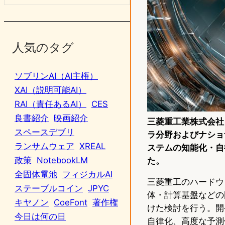
人気のタグ
ソブリンAI（AI主権）
XAI（説明可能AI）
RAI（責任あるAI）
CES
良書紹介
映画紹介
三菱重工業株式会社と株
スペースデブリ
ラ分野およびナショ
ランサムウェア
XREAL
ステムの知能化・自
政策
NotebookLM
た。
全固体電池
フィジカルAI
三菱重工のハードウ
ステーブルコイン
JPYC
体・計算基盤などの
キヤノン
CoeFont
著作権
けた検討を行う。開
今日は何の日
自律化、高度な予測