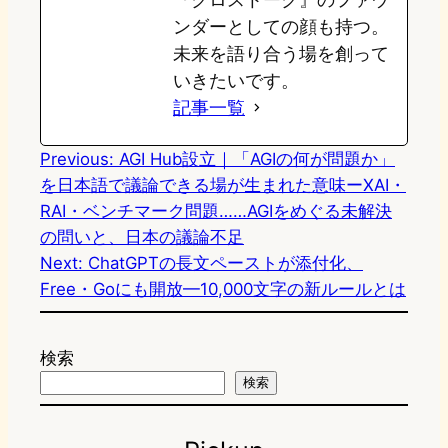
ンダーとしての顔も持つ。
未来を語り合う場を創って
いきたいです。
記事一覧
Previous:
AGI Hub設立｜「AGIの何が問題か」
を日本語で議論できる場が生まれた意味ーXAI・
RAI・ベンチマーク問題……AGIをめぐる未解決
の問いと、日本の議論不足
Next:
ChatGPTの長文ペーストが添付化、
Free・Goにも開放—10,000文字の新ルールとは
検索
検索