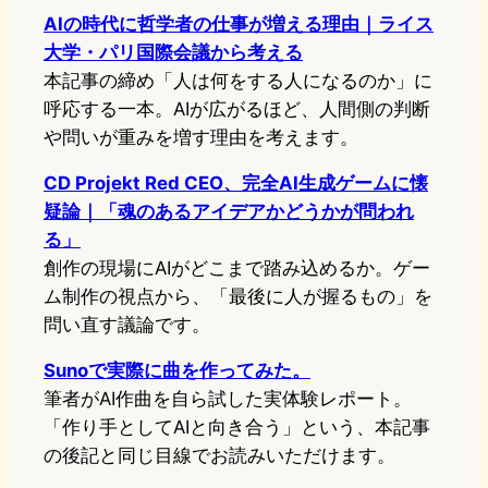
AIの時代に哲学者の仕事が増える理由｜ライス
大学・パリ国際会議から考える
本記事の締め「人は何をする人になるのか」に
呼応する一本。AIが広がるほど、人間側の判断
や問いが重みを増す理由を考えます。
CD Projekt Red CEO、完全AI生成ゲームに懐
疑論｜「魂のあるアイデアかどうかが問われ
る」
創作の現場にAIがどこまで踏み込めるか。ゲー
ム制作の視点から、「最後に人が握るもの」を
問い直す議論です。
Sunoで実際に曲を作ってみた。
筆者がAI作曲を自ら試した実体験レポート。
「作り手としてAIと向き合う」という、本記事
の後記と同じ目線でお読みいただけます。