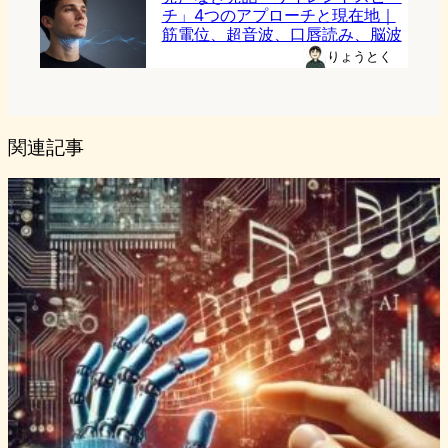
チ」4つのアプローチと現在地｜
筋電位、超音波、口唇読み、脳波
りょうとく
関連記事