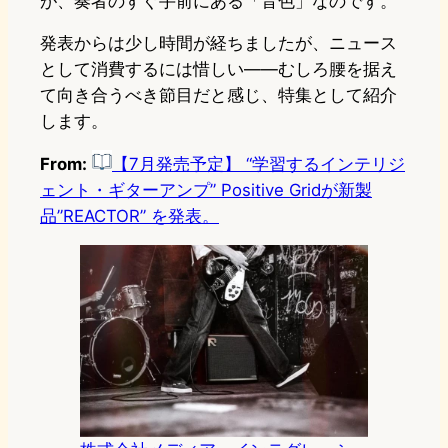
が、奏者のすぐ手前にある「音色」なのです。
発表からは少し時間が経ちましたが、ニュース
として消費するには惜しい——むしろ腰を据え
て向き合うべき節目だと感じ、特集として紹介
します。
From:
【7月発売予定】 “学習するインテリジ
ェント・ギターアンプ” Positive Gridが新製
品”REACTOR” を発表。