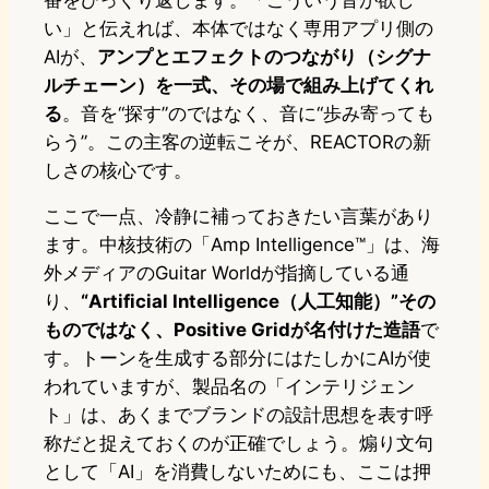
い」と伝えれば、本体ではなく専用アプリ側の
AIが、
アンプとエフェクトのつながり（シグナ
ルチェーン）を一式、その場で組み上げてくれ
る
。音を“探す”のではなく、音に“歩み寄っても
らう”。この主客の逆転こそが、REACTORの新
しさの核心です。
ここで一点、冷静に補っておきたい言葉があり
ます。中核技術の「Amp Intelligence™」は、海
外メディアのGuitar Worldが指摘している通
り、
“Artificial Intelligence（人工知能）”その
ものではなく、Positive Gridが名付けた造語
で
す。トーンを生成する部分にはたしかにAIが使
われていますが、製品名の「インテリジェン
ト」は、あくまでブランドの設計思想を表す呼
称だと捉えておくのが正確でしょう。煽り文句
として「AI」を消費しないためにも、ここは押