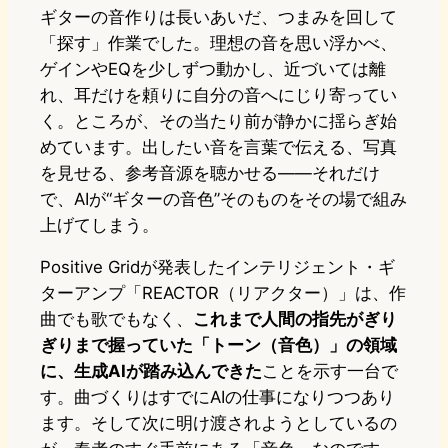
ギターの音作りは長いあいだ、つまみを回して
「探す」作業でした。理想の音を思い浮かべ、
ゲインやEQを少しずつ動かし、近づいては離
れ、耳だけを頼りに自分の音へにじり寄ってい
く。ところが、その当たり前が静かに揺らぎ始
めています。出したい音を言葉で伝える、写真
を見せる、参考音源を聴かせる——それだけ
で、AIが“ギターの音色”そのものをその場で組み
上げてしまう。
Positive Gridが発表したインテリジェント・ギ
ターアンプ「REACTOR（リアクター）」は、作
曲でも歌でもなく、
これまで人間の指先がぎり
ぎりまで握っていた「トーン（音色）」の領域
に、生成AIが踏み込んできた
ことを示す一台で
す。曲づくりはすでにAIの仕事になりつつあり
ます。そして次に明け渡されようとしているの