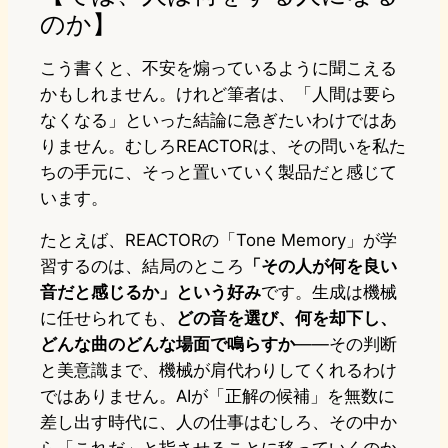
のか】
こう書くと、不安を煽っているように聞こえる
かもしれません。けれど筆者は、「人間は要ら
なくなる」といった結論に急ぎたいわけではあ
りません。むしろREACTORは、その問いを私た
ちの手元に、そっと置いていく製品だと感じて
います。
たとえば、REACTORの「Tone Memory」が学
習するのは、結局のところ
「その人が何を良い
音だと感じるか」という好み
です。生成は機械
に任せられても、
どの音を選び、何を却下し、
どんな曲のどんな場面で鳴らすか
——その判断
と美意識まで、機械が肩代わりしてくれるわけ
ではありません。AIが「正解の候補」を無数に
差し出す時代に、人の仕事はむしろ、その中か
ら「これだ」と指させることに移っていくのか