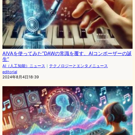
AIVAを使ってみた”DAWの常識を覆す、AIコンポーザーの誕
生”
AI（人工知能）ニュース
｜
テクノロジーとエンタメニュース
editorial
2024年8月4日18:39