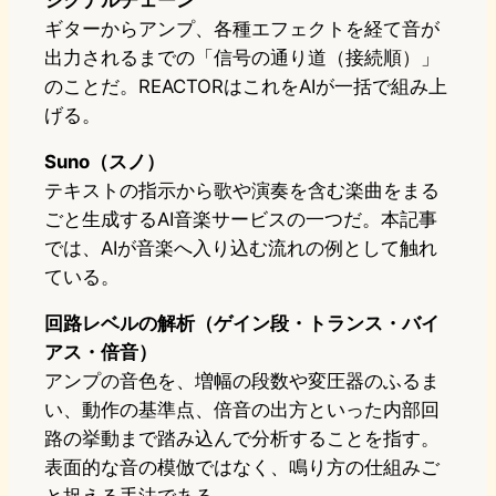
ギターからアンプ、各種エフェクトを経て音が
出力されるまでの「信号の通り道（接続順）」
のことだ。REACTORはこれをAIが一括で組み上
げる。
Suno（スノ）
テキストの指示から歌や演奏を含む楽曲をまる
ごと生成するAI音楽サービスの一つだ。本記事
では、AIが音楽へ入り込む流れの例として触れ
ている。
回路レベルの解析（ゲイン段・トランス・バイ
アス・倍音）
アンプの音色を、増幅の段数や変圧器のふるま
い、動作の基準点、倍音の出方といった内部回
路の挙動まで踏み込んで分析することを指す。
表面的な音の模倣ではなく、鳴り方の仕組みご
と捉える手法である。