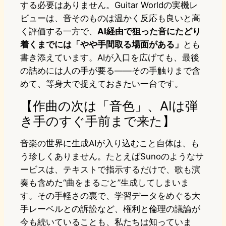
する必要はありません。Guitar Worldの実機レ
ビューは、音そのものは温かく反応も良いと高
く評価する一方で、
AI経由で狙った音にたどり
着くまでには「やや手間取る場面がある」
とも
書き添えています。AIが入口を広げても、最後
の詰めには人の手が要る——その手触りまで含
めて、等身大で捉えておきたい一台です。
【作曲の次は「音色」、AIは弾
き手のすぐ手前まで来た】
音楽の世界に生成AIが入り込むこと自体は、も
う珍しくありません。たとえばSunoのようなサ
ービスは、テキストで指示するだけで、歌も演
奏も含めた“曲をまるごと”生成してしまいま
す。その手軽さの裏で、学習データをめぐる大
手レーベルとの訴訟など、権利と倫理の議論が
今も続いていることも、私たちは知っていま