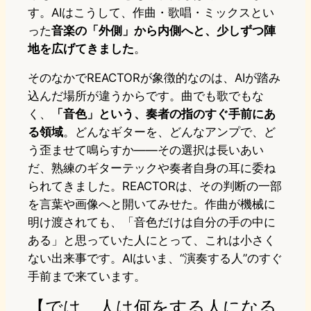
す。AIはこうして、作曲・歌唱・ミックスとい
った
音楽の「外側」から内側へと、少しずつ陣
地を広げてきました
。
そのなかでREACTORが象徴的なのは、AIが踏み
込んだ場所が違うからです。曲でも歌でもな
く、
「音色」という、奏者の指のすぐ手前にあ
る領域
。どんなギターを、どんなアンプで、ど
う歪ませて鳴らすか——その選択は長いあい
だ、熟練のギターテックや奏者自身の耳に委ね
られてきました。REACTORは、その判断の一部
を言葉や画像へと開いてみせた。作曲が機械に
明け渡されても、「音色だけは自分の手の中に
ある」と思っていた人にとって、これは小さく
ない出来事です。AIはいま、“演奏する人”のすぐ
手前まで来ています。
【では、人は何をする人になる