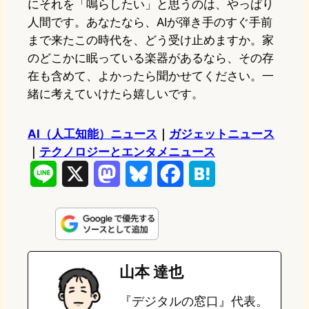
にそれを「鳴らしたい」と思うのは、やっぱり
人間です。あなたなら、AIが弾き手のすぐ手前
まで来たこの時代を、どう受け止めますか。家
のどこかに眠っている楽器があるなら、その存
在も含めて、よかったら聞かせてください。一
緒に考えていけたら嬉しいです。
AI（人工知能）ニュース
｜
ガジェットニュース
｜
テクノロジーとエンタメニュース
L
X
M
B
F
H
i
a
l
a
a
n
s
u
c
t
e
t
e
e
e
山本 達也
o
s
b
n
『デジタルの窓口』代表。
d
k
o
a