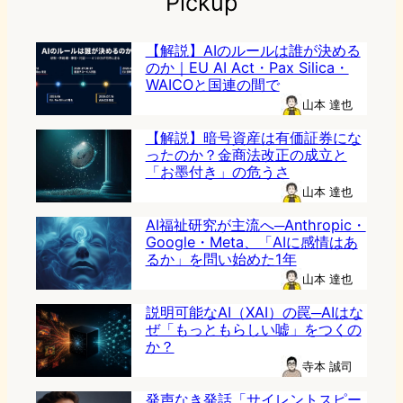
Pickup
【解説】AIのルールは誰が決める
のか｜EU AI Act・Pax Silica・
WAICOと国連の間で
山本 達也
【解説】暗号資産は有価証券にな
ったのか？金商法改正の成立と
「お墨付き」の危うさ
山本 達也
AI福祉研究が主流へ─Anthropic・
Google・Meta、「AIに感情はあ
るか」を問い始めた1年
山本 達也
説明可能なAI（XAI）の罠─AIはな
ぜ「もっともらしい嘘」をつくの
か？
寺本 誠司
発声なき発話「サイレントスピー