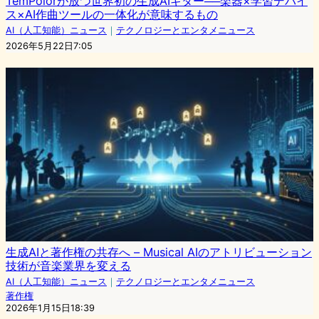
TemPolorが放つ世界初の生成AIギター──楽器×学習デバイ
ス×AI作曲ツールの一体化が意味するもの
AI（人工知能）ニュース
｜
テクノロジーとエンタメニュース
2026年5月22日7:05
生成AIと著作権の共存へ – Musical AIのアトリビューション
技術が音楽業界を変える
AI（人工知能）ニュース
｜
テクノロジーとエンタメニュース
著作権
2026年1月15日18:39