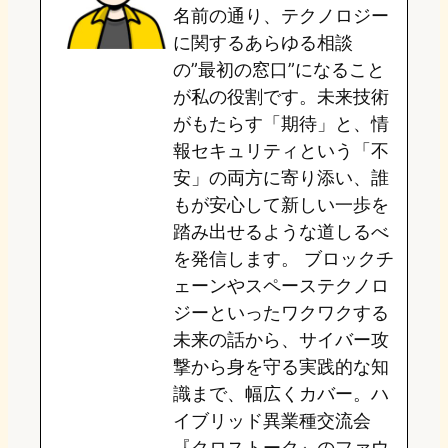
名前の通り、テクノロジー
o
y
o
に関するあらゆる相談
の”最初の窓口”になること
n
k
が私の役割です。未来技術
がもたらす「期待」と、情
報セキュリティという「不
安」の両方に寄り添い、誰
もが安心して新しい一歩を
踏み出せるような道しるべ
を発信します。 ブロックチ
ェーンやスペーステクノロ
ジーといったワクワクする
未来の話から、サイバー攻
撃から身を守る実践的な知
識まで、幅広くカバー。ハ
イブリッド異業種交流会
『クロストーク』のファウ