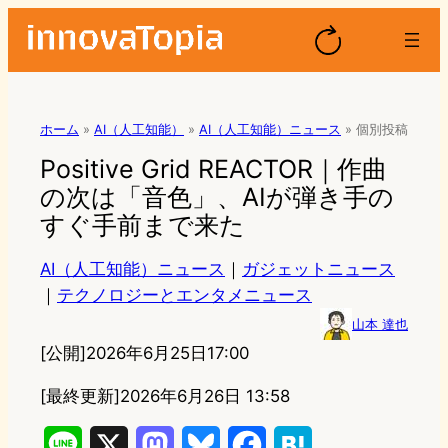
ホーム
»
AI（人工知能）
»
AI（人工知能）ニュース
»
個別投稿
Positive Grid REACTOR｜作曲
の次は「音色」、AIが弾き手の
すぐ手前まで来た
AI（人工知能）ニュース
｜
ガジェットニュース
｜
テクノロジーとエンタメニュース
山本 達也
[公開]
2026年6月25日17:00
[最終更新]
2026年6月26日 13:58
L
X
M
B
F
H