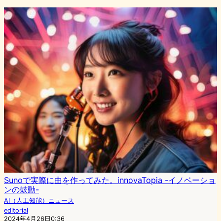
Sunoで実際に曲を作ってみた。innovaTopia -イノベーショ
ンの鼓動-
AI（人工知能）ニュース
editorial
2024年4月26日0:36