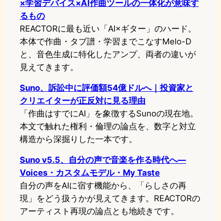
×学習デバイス×AI作曲ツールの一体化が意味す
るもの
REACTORに最も近い「AI×ギター」のハード。
本体で作曲・タブ譜・学習までこなすMelo-D
と、音色生成に特化したアンプ、両者の違いが
見えてきます。
Suno、訴訟中に評価額54億ドルへ｜投資家と
クリエイターが正反対に見る理由
「作曲はすでにAI」を象徴するSunoの現在地。
本文で触れた権利・倫理の論点を、数字と対立
構造から深掘りした一本です。
Suno v5.5、自分の声で音楽を作る時代へ—
Voices・カスタムモデル・My Taste
自分の声をAIに宿す機能から、「らしさの再
現」をどう扱うかが見えてきます。REACTORの
アーティスト再現の論点とも地続きです。