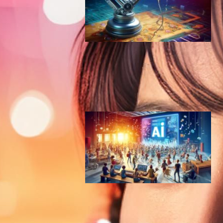
音楽AIスタートアップ
Suno、1億2500万ドル調達
で未来の音楽を形作る
AI（人工知能）ニュース
2024年5月22日6:56
Suno AI – V3リリースで大幅
進化、音楽生成AIの新時代到
来