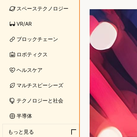
i
a
スペーステクノロジー
n
s
VR/AR
e
t
o
ブロックチェーン
d
ロボティクス
o
ヘルスケア
n
マルチスピーシーズ
テクノロジーと社会
半導体
もっと見る