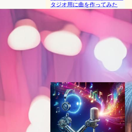
タジオ用に曲を作ってみた
AI（人工知能）ニュース
｜
テクノロジーとエンタメニュース
Suno
editorial
2024年6月23日11:05
“マイクロソフトのAIチャッ
トボット、Sunoプラグイン
でAIソング生成可能に – 商業
利用は有料ユーザー限定”
チャットボットニュース
2023年12月20日6:29