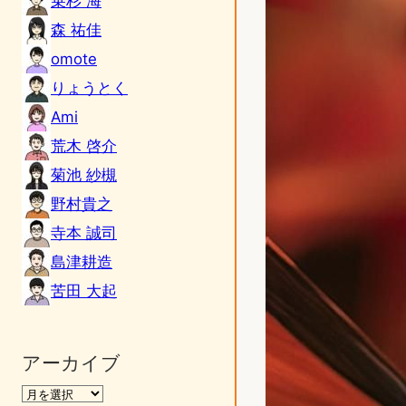
乗杉 海
森 祐佳
omote
りょうとく
Ami
荒木 啓介
菊池 紗槻
野村貴之
寺本 誠司
島津耕造
苦田 大起
アーカイブ