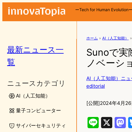
ーTech for Human Evolution
ホーム
»
AI（人工知能）
»
最新ニュース一
Sunoで実
覧
ノベーショ
AI（人工知能）ニュ
ニュースカテゴリ
editorial
AI（人工知能）
[公開]
2024年4月26
量子コンピューター
L
X
M
サイバーセキュリティ