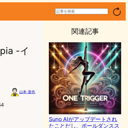
検
索
関連記事
ia -イ
山本 達也
54
Suno AIがアップデートされ
たことだし、ポールダンスス