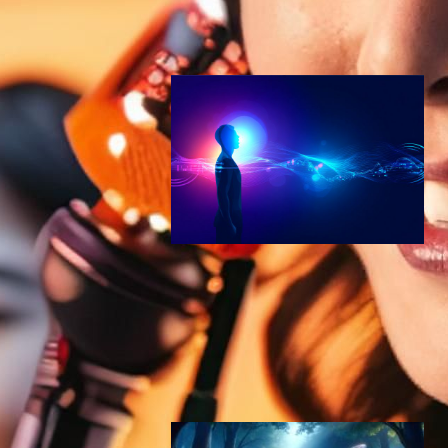
AI（人工知能）ニュース
editorial
2024年4月23日23:50
Suno v5.5、自分の声で音楽
を作る時代へ—Voices・カス
タムモデル・My Taste正式
リリース
AI（人工知能）ニュース
Suno
2026年3月28日10:35