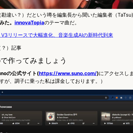
（勘違い？）だという噂を編集長から聞いた編集者（TaTsu
みた。
innovaTopia
のテーマ曲だ。
AI – V3リリースで大幅進化、音楽生成AIの新時代到来
（？）記事
noで作ってみましょう
unoの公式サイト(
https://www.suno.com/
)
にアクセスし
すが、調子に乗った私は課金しております。）