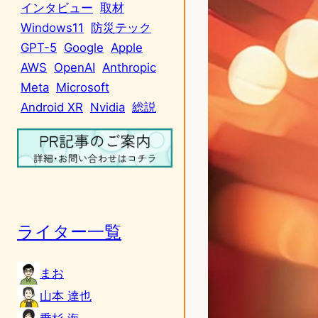
インタビュー
取材
Windows11
防災テック
GPT-5
Google
Apple
AWS
OpenAI
Anthropic
Meta
Microsoft
Android XR
Nvidia
総説
ライター一覧
まお
山本 達也