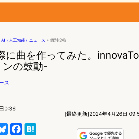
ー
AI（人工知能）ニュース
»
個別投稿
際に曲を作ってみた。innovaTop
ンの鼓動-
ース
日0:36
[最終更新]
2024年4月26日 09:
B
F
H