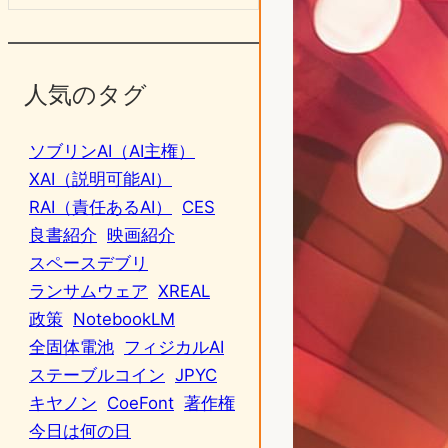
人気のタグ
ソブリンAI（AI主権）
XAI（説明可能AI）
RAI（責任あるAI）
CES
良書紹介
映画紹介
スペースデブリ
ランサムウェア
XREAL
政策
NotebookLM
全固体電池
フィジカルAI
ステーブルコイン
JPYC
キヤノン
CoeFont
著作権
今日は何の日