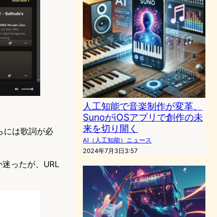
人工知能で音楽制作が変革、
SunoがiOSアプリで創作の未
来を切り開く
からには歌詞が必
AI（人工知能）ニュース
2024年7月3日3:57
迷ったが、URL