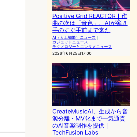
Positive Grid REACTOR｜作
曲の次は「音色」、AIが弾き
手のすぐ手前まで来た
AI（人工知能）ニュース
｜
ガジェットニュース
｜
テクノロジーとエンタメニュース
2026年6月25日17:00
CreateMusicAI、生成から音
源分離・MV化まで一気通貫
のAI音楽制作を提供｜
TechFusion Labs