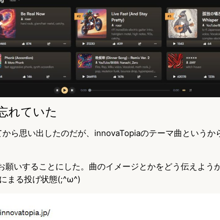
忘れていた
てから思い出したのだが、innovaTopiaのテーマ曲という
詞をお願いすることにした。曲のイメージとかをどう伝えようか
まる投げ状態(;^ω^)