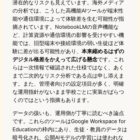
潜在的なリスクも見えています。海外メディア
の分析では、こうした高機能AIツールが端末性
能や通信環境によって体験差を生む可能性が指
摘されています。NotebookLMの音声機能な
ど、計算資源や通信環境の影響を受けやすい機
能では、旧型端末や接続環境の弱い生徒ほど体
験に差が出る可能性があり、
本来縮めるはずの
デジタル格差をかえって広げる懸念
です。これ
らは一次情報で確認された仕様ではなく、あく
まで二次的なリスク分析である点は申し添えま
す。また、管理者向けの設定項目が多く、明確
な運用指針がないまま学校ごとに実装がばらつ
くのではという指摘もあります。
データの扱いも、運用側が丁寧に読むべき論点
です。これらのツールはGoogle Workspace for
Educationの枠内にあり、生徒・教員のデータは
暗号化され、公開AIモデルの学習には使われな