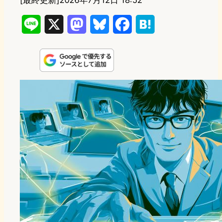
[最終更新]
2026年7月12日 18:52
L
X
M
B
F
H
i
a
l
a
a
n
s
u
c
t
e
t
e
e
e
o
s
b
n
d
k
o
a
o
y
o
n
k