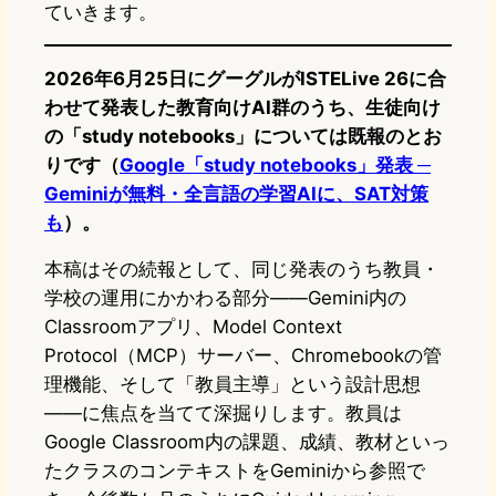
ていきます。
2026年6月25日にグーグルがISTELive 26に合
わせて発表した教育向けAI群のうち、生徒向け
の「study notebooks」については既報のとお
りです（
Google「study notebooks」発表 ─
Geminiが無料・全言語の学習AIに、SAT対策
も
）。
本稿はその続報として、同じ発表のうち教員・
学校の運用にかかわる部分——Gemini内の
Classroomアプリ、Model Context
Protocol（MCP）サーバー、Chromebookの管
理機能、そして「教員主導」という設計思想
——に焦点を当てて深掘りします。教員は
Google Classroom内の課題、成績、教材といっ
たクラスのコンテキストをGeminiから参照で