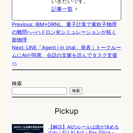
いきたいです。
記事一覧
Previous:
IBM×ORNL、量子計算で素粒子物理
の難問へ─ハドロン化シミュレーションが拓く
新物理
Next:
LINE「Agent i in chat」発表｜トークルー
ムにAIが同席、会話の文脈を読んでタスク支援
へ
検索
検索
Pickup
【解説】AIのルールは誰が決める
のか｜EU AI Act・Pax Silica・