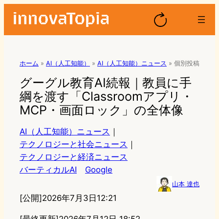
ホーム
»
AI（人工知能）
»
AI（人工知能）ニュース
»
個別投稿
グーグル教育AI続報｜教員に手
綱を渡す「Classroomアプリ・
MCP・画面ロック」の全体像
AI（人工知能）ニュース
｜
テクノロジーと社会ニュース
｜
テクノロジーと経済ニュース
バーティカルAI
Google
山本 達也
[公開]
2026年7月3日12:21