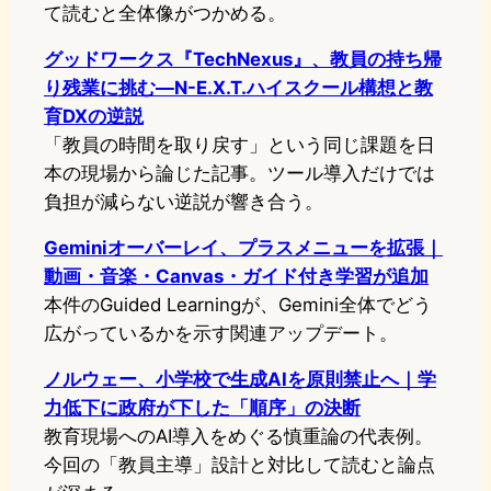
て読むと全体像がつかめる。
グッドワークス『TechNexus』、教員の持ち帰
り残業に挑む—N-E.X.T.ハイスクール構想と教
育DXの逆説
「教員の時間を取り戻す」という同じ課題を日
本の現場から論じた記事。ツール導入だけでは
負担が減らない逆説が響き合う。
Geminiオーバーレイ、プラスメニューを拡張｜
動画・音楽・Canvas・ガイド付き学習が追加
本件のGuided Learningが、Gemini全体でどう
広がっているかを示す関連アップデート。
ノルウェー、小学校で生成AIを原則禁止へ｜学
力低下に政府が下した「順序」の決断
教育現場へのAI導入をめぐる慎重論の代表例。
今回の「教員主導」設計と対比して読むと論点