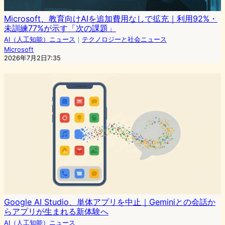
Microsoft、教育向けAIを追加費用なしで拡充｜利用92%・
未訓練77%が示す「次の課題」
AI（人工知能）ニュース
｜
テクノロジーと社会ニュース
Microsoft
2026年7月2日7:35
Google AI Studio、単体アプリを中止｜Geminiとの会話か
らアプリが生まれる新体験へ
AI（人工知能）ニュース