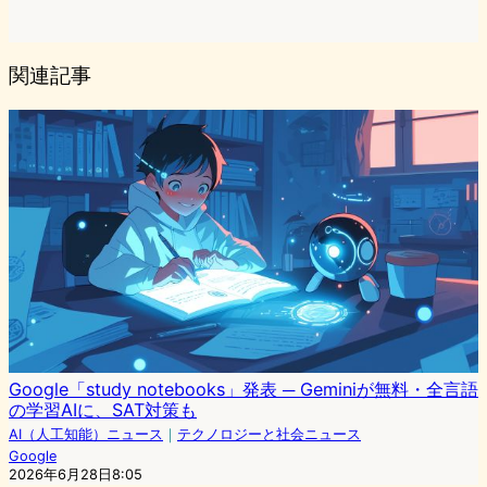
関連記事
Google「study notebooks」発表 ─ Geminiが無料・全言語
の学習AIに、SAT対策も
AI（人工知能）ニュース
｜
テクノロジーと社会ニュース
Google
2026年6月28日8:05