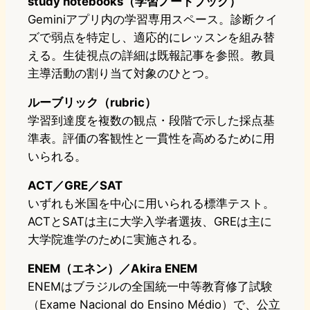
study notebooks（学習ノートブック）
Geminiアプリ内の学習専用スペース。診断クイ
ズで弱点を特定し、適応的にレッスンを組み替
える。生徒視点の詳細は既報記事を参照。教員
主導活動の割り当て対象のひとつ。
ルーブリック（rubric）
学習到達度を複数の観点・段階で示した採点基
準表。評価の客観性と一貫性を高めるために用
いられる。
ACT／GRE／SAT
いずれも米国を中心に用いられる標準テスト。
ACTとSATは主に大学入学者選抜、GREは主に
大学院進学のために実施される。
ENEM（エネン）／Akira ENEM
ENEMはブラジルの全国統一中等教育修了試験
（Exame Nacional do Ensino Médio）で、公立