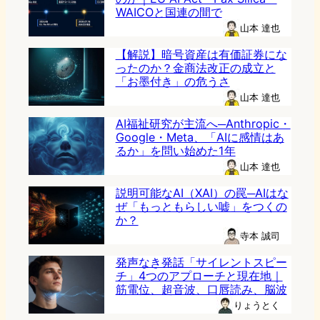
WAICOと国連の間で
山本 達也
【解説】暗号資産は有価証券にな
ったのか？金商法改正の成立と
「お墨付き」の危うさ
山本 達也
AI福祉研究が主流へ─Anthropic・
Google・Meta、「AIに感情はあ
るか」を問い始めた1年
山本 達也
説明可能なAI（XAI）の罠─AIはな
ぜ「もっともらしい嘘」をつくの
か？
寺本 誠司
発声なき発話「サイレントスピー
チ」4つのアプローチと現在地｜
筋電位、超音波、口唇読み、脳波
りょうとく