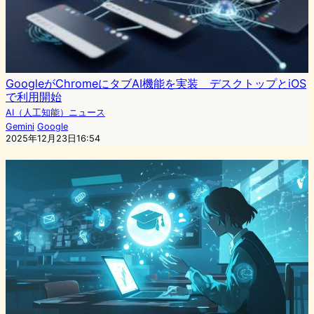
GoogleがChromeにタブAI機能を実装 デスクトップとiOS
で利用開始
AI（人工知能）ニュース
Gemini
Google
2025年12月23日16:54