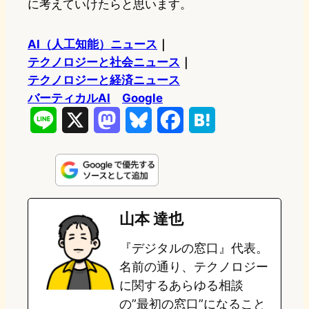
に考えていけたらと思います。
AI（人工知能）ニュース
｜
テクノロジーと社会ニュース
｜
テクノロジーと経済ニュース
バーティカルAI
Google
L
X
M
B
F
H
i
a
l
a
a
n
s
u
c
t
e
t
e
e
e
山本 達也
o
s
b
n
『デジタルの窓口』代表。
d
k
o
a
名前の通り、テクノロジー
o
y
o
に関するあらゆる相談
の”最初の窓口”になること
n
k