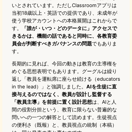
いとされています。ただしClassroomアプリは
当初18歳以上・英語での提供であり、未成年が
使う学校アカウントへの本格展開はこれからで
す。
「誰が・いつ・どのデータに」アクセスで
きるかは、機能の話であると同時に、各教育委
員会が判断すべきガバナンスの問題
でもありま
す。
長期的に見れば、今回の動きは教育の主導権を
めぐる思想表明でもあります。グーグルは繰り
返し「教員を運転席に座らせ続ける（educators
in the lead）」と強調しました。
AIを生徒に直
接与えるのではなく、教員が設計し監督する
「教員主導」を前提に置く設計思想
は、AIと人
間の役割分担という、教育に限らない普遍的な
問いへの一つの解答として読めます。生徒視点
の便利さ（既報）と、教員視点の統制（本稿）