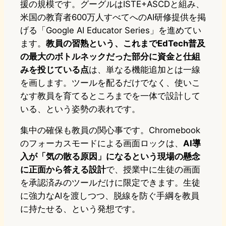
援の規模です。グーグルはISTE+ASCDと組み、
米国の教育者600万人すべてへのAI研修提供を掲
げる「Google AI Educator Series」を進めてい
ます。
教員の習熟という、これまでEdTech普及
の最大のボトルネックだった部分に資金と仕組
みを投じている点
は、単なる機能追加とは一線
を画します。ツールを配るだけでなく、使いこ
なす教員を育てるところまでを一体で設計して
いる、という姿勢の表れです。
集中の確保も教員の関心事です。Chromebook
のフォーカスモードによる画面ロックは、
AI導
入が「気の散る原因」になるという現場の懸念
に正面から答える設計
で、授業中に生徒の画面
を承認済みのツールだけに限定できます。生徒
に強力なAIを渡しつつ、脱線を防ぐ手綱を教員
に持たせる、という発想です。