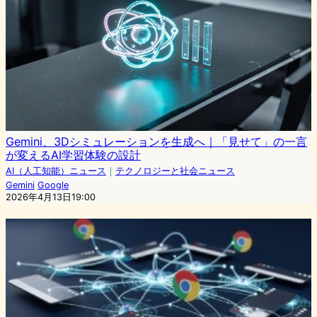
Gemini、3Dシミュレーションを生成へ｜「見せて」の一言
が変えるAI学習体験の設計
AI（人工知能）ニュース
｜
テクノロジーと社会ニュース
Gemini
Google
2026年4月13日19:00