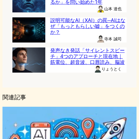
るか」を問い始めた1年
山本 達也
説明可能なAI（XAI）の罠─AIはな
ぜ「もっともらしい嘘」をつくの
か？
寺本 誠司
発声なき発話「サイレントスピー
チ」4つのアプローチと現在地｜
筋電位、超音波、口唇読み、脳波
りょうとく
関連記事