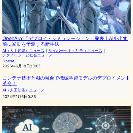
OpenAIが「デプロイ・シミュレーション」発表｜AIを出す
前に挙動を予測する新手法
AI（人工知能）ニュース
｜
サイバーセキュリティニュース
｜
テクノロジーと社会ニュース
OpenAI
2026年6月18日23:05
コンテナ技術とAIの融合で機械学習モデルのデプロイメント
革命！
AI（人工知能）ニュース
2024年1月6日0:35