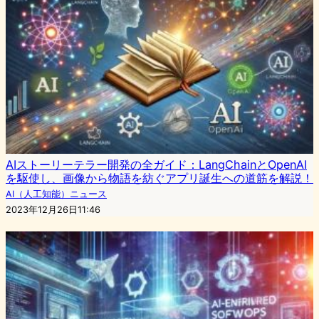
AIストーリーテラー開発の全ガイド：LangChainとOpenAI
を駆使し、画像から物語を紡ぐアプリ誕生への道筋を解説！
AI（人工知能）ニュース
2023年12月26日11:46