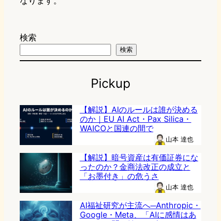
なります。
検索
検索
Pickup
【解説】AIのルールは誰が決める
のか｜EU AI Act・Pax Silica・
WAICOと国連の間で
山本 達也
【解説】暗号資産は有価証券にな
ったのか？金商法改正の成立と
「お墨付き」の危うさ
山本 達也
AI福祉研究が主流へ─Anthropic・
Google・Meta、「AIに感情はあ