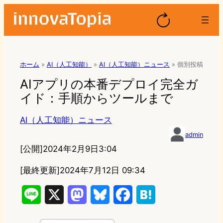
ホーム
»
AI（人工知能）
»
AI（人工知能）ニュース
»
個別投稿
AIアプリの本番デプロイ完全ガ
イド：手順からツールまで
AI（人工知能）ニュース
admin
[公開]
2024年2月9日3:04
[最終更新]
2024年7月12日 09:34
L
X
M
B
F
H
i
a
l
a
a