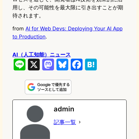
用し、その可能性を最大限に引き出すことが期
待されます。
from
AI for Web Devs: Deploying Your AI App
to Production
.
AI（人工知能）ニュース
L
X
M
B
F
H
i
a
l
a
a
n
s
u
c
t
e
t
e
e
e
admin
o
s
b
n
記事一覧
d
k
o
a
o
y
o