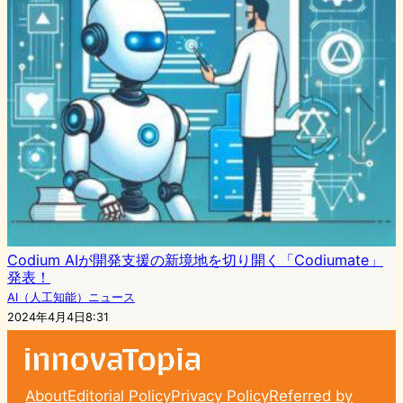
Codium AIが開発支援の新境地を切り開く「Codiumate」
発表！
AI（人工知能）ニュース
2024年4月4日8:31
About
Editorial Policy
Privacy Policy
Referred by