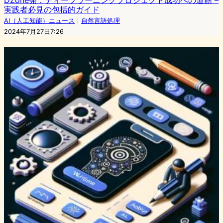
DZone発：ディープラーニングプロジェクト成功への道筋 –
実践者必見の包括的ガイド
AI（人工知能）ニュース
｜
自然言語処理
2024年7月27日7:26