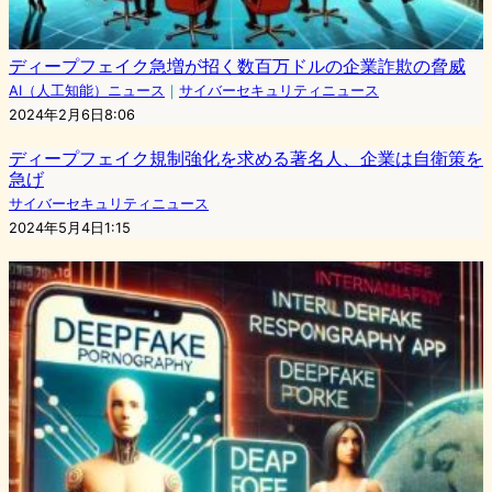
ディープフェイク急増が招く数百万ドルの企業詐欺の脅威
AI（人工知能）ニュース
｜
サイバーセキュリティニュース
2024年2月6日8:06
ディープフェイク規制強化を求める著名人、企業は自衛策を
急げ
サイバーセキュリティニュース
2024年5月4日1:15