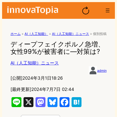
ホーム
»
AI（人工知能）
»
AI（人工知能）ニュース
»
個別投稿
ディープフェイクポルノ急増、
女性99%が被害者に—対策は?
AI（人工知能）ニュース
admin
[公開]
2024年3月1日18:26
[最終更新]
2024年7月7日 02:44
L
X
M
B
F
H
i
a
l
a
a