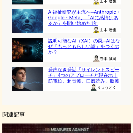
山本 達也
AI福祉研究が主流へ─Anthropic・
Google・Meta、「AIに感情はあ
るか」を問い始めた1年
山本 達也
説明可能なAI（XAI）の罠─AIはな
ぜ「もっともらしい嘘」をつくの
か？
寺本 誠司
発声なき発話「サイレントスピー
チ」4つのアプローチと現在地｜
筋電位、超音波、口唇読み、脳波
りょうとく
関連記事