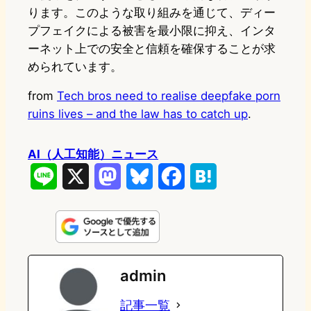
ります。このような取り組みを通じて、ディー
プフェイクによる被害を最小限に抑え、インタ
ーネット上での安全と信頼を確保することが求
められています。
from
Tech bros need to realise deepfake porn
ruins lives – and the law has to catch up
.
AI（人工知能）ニュース
L
X
M
B
F
H
i
a
l
a
a
n
s
u
c
t
e
t
e
e
e
admin
o
s
b
n
記事一覧
d
k
o
a