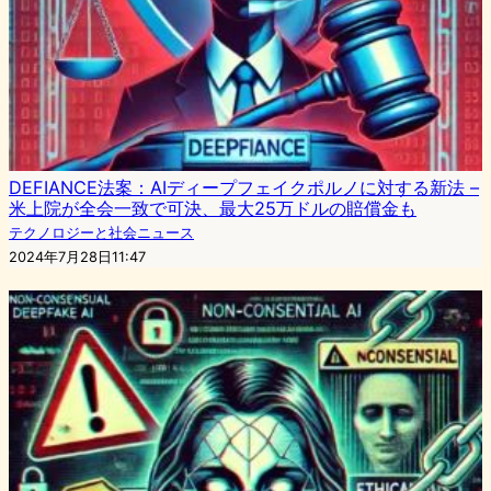
DEFIANCE法案：AIディープフェイクポルノに対する新法 –
米上院が全会一致で可決、最大25万ドルの賠償金も
テクノロジーと社会ニュース
2024年7月28日11:47