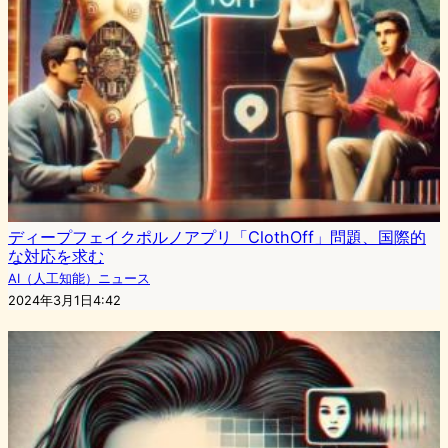
ディープフェイクポルノアプリ「ClothOff」問題、国際的
な対応を求む
AI（人工知能）ニュース
2024年3月1日4:42