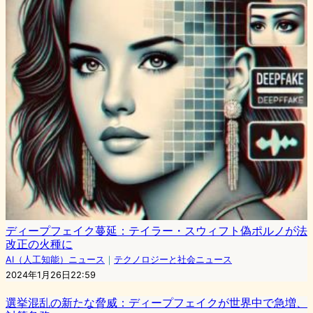
ディープフェイク蔓延：テイラー・スウィフト偽ポルノが法
改正の火種に
AI（人工知能）ニュース
｜
テクノロジーと社会ニュース
2024年1月26日22:59
選挙混乱の新たな脅威：ディープフェイクが世界中で急増、