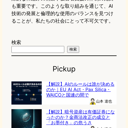
も重要です。このような取り組みを通じて、AI
技術の発展と倫理的な使用のバランスを見つけ
ることが、私たちの社会にとって不可欠です。
検索
検索
Pickup
【解説】AIのルールは誰が決める
のか｜EU AI Act・Pax Silica・
WAICOと国連の間で
山本 達也
【解説】暗号資産は有価証券にな
ったのか？金商法改正の成立と
「お墨付き」の危うさ