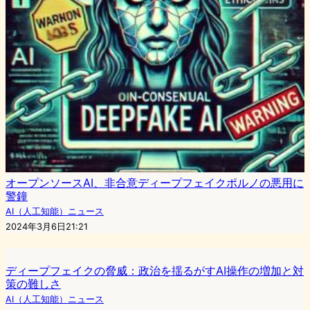
オープンソースAI、非合意ディープフェイクポルノの悪用に
警鐘
AI（人工知能）ニュース
2024年3月6日21:21
ディープフェイクの脅威：政治を揺るがすAI操作の増加と対
策の難しさ
AI（人工知能）ニュース