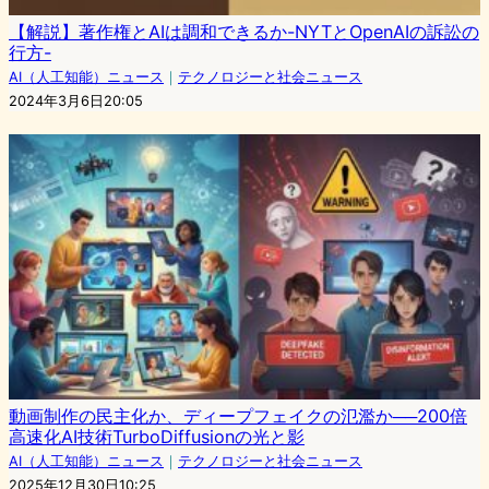
【解説】著作権とAIは調和できるか-NYTとOpenAIの訴訟の
行方-
AI（人工知能）ニュース
｜
テクノロジーと社会ニュース
2024年3月6日20:05
動画制作の民主化か、ディープフェイクの氾濫か──200倍
高速化AI技術TurboDiffusionの光と影
AI（人工知能）ニュース
｜
テクノロジーと社会ニュース
2025年12月30日10:25