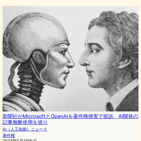
新聞社がMicrosoftとOpenAIを著作権侵害で提訴、AI開発の
記事無断使用を巡り
AI（人工知能）ニュース
著作権
2024年5月1日8:11