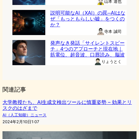
山本 達也
説明可能なAI（XAI）の罠─AIはな
ぜ「もっともらしい嘘」をつくの
か？
寺本 誠司
発声なき発話「サイレントスピー
チ」4つのアプローチと現在地｜
筋電位、超音波、口唇読み、脳波
りょうとく
関連記事
大学教授たち、AI生成文検出ツールに慎重姿勢 – 効果とリ
スクのはざまで
AI（人工知能）ニュース
2024年2月10日1:07