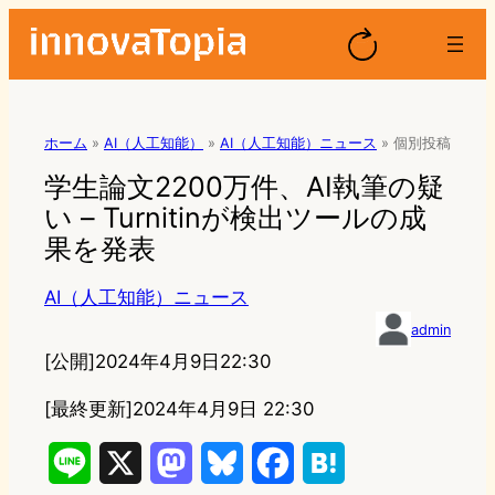
ホーム
»
AI（人工知能）
»
AI（人工知能）ニュース
»
個別投稿
学生論文2200万件、AI執筆の疑
い – Turnitinが検出ツールの成
果を発表
AI（人工知能）ニュース
admin
[公開]
2024年4月9日22:30
[最終更新]
2024年4月9日 22:30
L
X
M
B
F
H