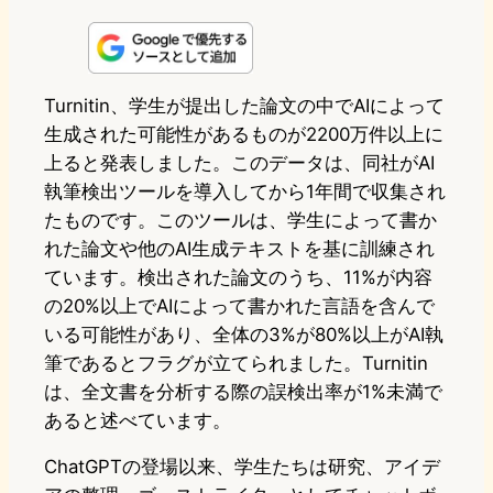
i
a
l
a
a
n
s
u
c
t
e
t
e
e
e
Turnitin、学生が提出した論文の中でAIによって
生成された可能性があるものが2200万件以上に
o
s
b
n
上ると発表しました。このデータは、同社がAI
d
k
o
a
執筆検出ツールを導入してから1年間で収集され
o
y
o
たものです。このツールは、学生によって書か
れた論文や他のAI生成テキストを基に訓練され
n
k
ています。検出された論文のうち、11%が内容
の20%以上でAIによって書かれた言語を含んで
いる可能性があり、全体の3%が80%以上がAI執
筆であるとフラグが立てられました。Turnitin
は、全文書を分析する際の誤検出率が1%未満で
あると述べています。
ChatGPTの登場以来、学生たちは研究、アイデ