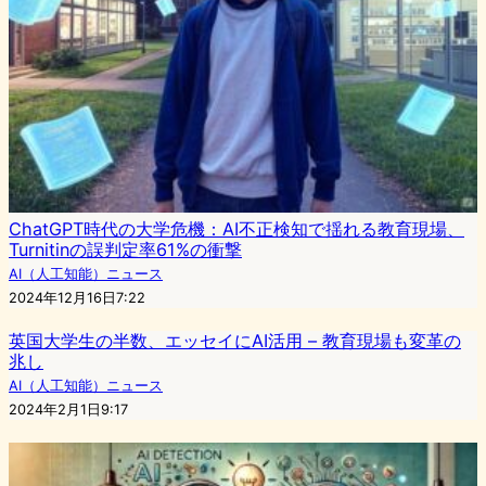
ChatGPT時代の大学危機：AI不正検知で揺れる教育現場、
Turnitinの誤判定率61%の衝撃
AI（人工知能）ニュース
2024年12月16日7:22
英国大学生の半数、エッセイにAI活用 – 教育現場も変革の
兆し
AI（人工知能）ニュース
2024年2月1日9:17