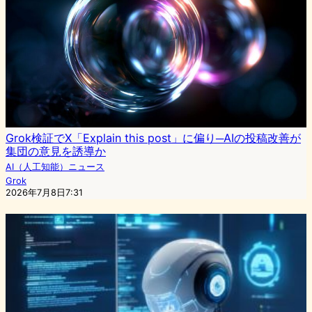
Grok検証でX「Explain this post」に偏り─AIの投稿改善が
集団の意見を誘導か
AI（人工知能）ニュース
Grok
2026年7月8日7:31