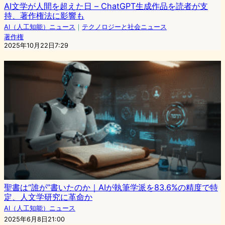
AI文学が人間を超えた日 – ChatGPT生成作品を読者が支
持、著作権法に影響も
AI（人工知能）ニュース
｜
テクノロジーと社会ニュース
著作権
2025年10月22日7:29
聖書は“誰が”書いたのか｜AIが執筆学派を83.6%の精度で特
定、人文学研究に革命か
AI（人工知能）ニュース
2025年6月8日21:00