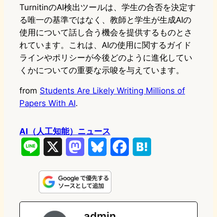
TurnitinのAI検出ツールは、学生の合否を決定す
る唯一の基準ではなく、教師と学生が生成AIの
使用について話し合う機会を提供するものとさ
れています。これは、AIの使用に関するガイド
ラインやポリシーが今後どのように進化してい
くかについての重要な示唆を与えています。
from
Students Are Likely Writing Millions of
Papers With AI
.
AI（人工知能）ニュース
L
X
M
B
F
H
i
a
l
a
a
n
s
u
c
t
e
t
e
e
e
admin