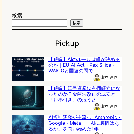
検索
検索
Pickup
【解説】AIのルールは誰が決める
のか｜EU AI Act・Pax Silica・
WAICOと国連の間で
山本 達也
【解説】暗号資産は有価証券にな
ったのか？金商法改正の成立と
「お墨付き」の危うさ
山本 達也
AI福祉研究が主流へ─Anthropic・
Google・Meta、「AIに感情はあ
るか」を問い始めた1年