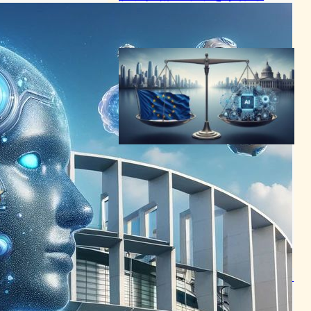
AI（人工知能）ニュース
2024年3月13日21:29
EU AI法に延期案、トランプ
政権と大手テック企業の圧力
で欧州委員会が方針転換を検
討
AI（人工知能）ニュース
｜
テクノロジーと社会ニュース
2025年11月8日14:29
EUが高リスクAI利用を禁止、
新法でデジタル社会の安全確
保