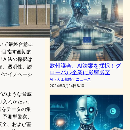
いて最終合意に
を目指す画期的
「AI法の採択は
欧州議会、AI法案を採択！グ
頼、透明性、説
ローバル企業に影響必至
パのイノベーシ
AI（人工知能）ニュース
2024年3月14日6:10
どのような脅威
け入れがたい」
民をデータの集
、予測型警察、
安全、および基