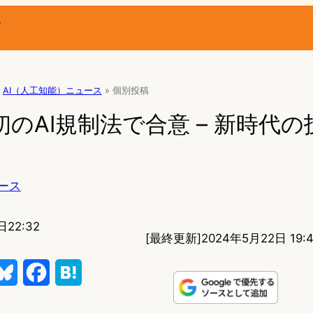
ー
AI（人工知能）ニュース
»
個別投稿
初のAI規制法で合意 – 新時代
ース
日22:32
[最終更新]
2024年5月22日 19:
B
F
H
l
a
a