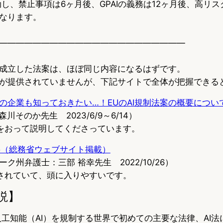
発効し、禁止事項は6ヶ月後、GPAIの義務は12ヶ月後、高リスク
なります。
——————————————————————
1に成立した法案は、ほぼ同じ内容になるはずです。
が提供されていませんが、下記サイトで全体が把握できる
の企業も知っておきたい…！EUのAI規制法案の概要につい
川そのか先生 2023/6/9～6/14）
をおって説明してくださっています。
概要（総務省ウェブサイト掲載）
ク州弁護士：三部 裕幸先生 2022/10/26）
されていて、頭に入りやすいです。
説】
人工知能（AI）を規制する世界で初めての主要な法律、AI