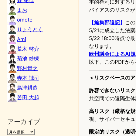
森 祐佳
本的権利に対するリ
バイアスのリスクが
まお
omote
【編集部追記】
この
りょうとく
5/21に成立した
5/22 18:00
Ami
なります。
荒木 啓介
欧州議会によるAI規制
菊池 紗槻
以下、このPDFか
野村貴之
—————————
＜リスクベースのア
寺本 誠司
島津耕造
許容できないリスク
苦田 大起
共空間での遠隔生体
高リスク（厳格な規
視、サイバーセキュ
アーカイブ
限定的リスク（透明