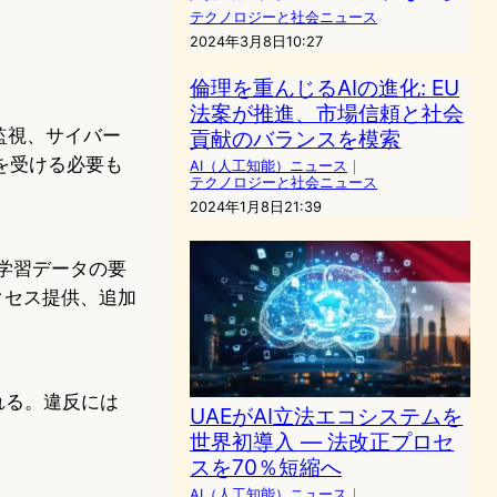
テクノロジーと社会ニュース
2024年3月8日10:27
倫理を重んじるAIの進化: EU
法案が推進、市場信頼と社会
監視、サイバー
貢献のバランスを模索
を受ける必要も
AI（人工知能）ニュース
｜
テクノロジーと社会ニュース
2024年1月8日21:39
学習データの要
クセス提供、追加
れる。違反には
UAEがAI立法エコシステムを
世界初導入 — 法改正プロセ
スを70％短縮へ
AI（人工知能）ニュース
｜