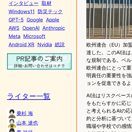
インタビュー
取材
Windows11
防災テック
GPT-5
Google
Apple
AWS
OpenAI
Anthropic
Meta
Microsoft
Android XR
Nvidia
総説
欧州連合（EU）加
達した。このAI法
な規制である。ベルギ
欧州連合にとって重
明責任の重要性を強
ョンを促進できるよ
ライター一覧
AI法はリスクベー
をもたらすかに応じ
と考えられるAIの
乗杉 海
約と分析に基づいて
山本 達也
職場や学校での感情