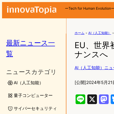
ーTech for Human Evolution
ホーム
»
AI（人工知能）
»
最新ニュース一
EU、世界
覧
ナンスへ
AI（人工知能）ニュ
ニュースカテゴリ
[公開]
2024年5月21
AI（人工知能）
量子コンピューター
L
X
M
サイバーセキュリティ
i
a