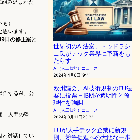
に組み込まれた
本も）
と思います。
月19日の修正案
と
世界初のAI法案、トゥドラシ
ュ氏がテック業界に革新をも
たらす
AI（人工知能）ニュース
2024年4月8日19:41
欧州議会、AI技術規制のEU法
作するAI、公
案に投票 – IBMが透明性と倫
理性を強調
AI（人工知能）ニュース
価、人間の監
2024年3月13日23:24
EUが大手テック企業に新規
Iと対話してい
則、競争促進への大胆な一歩