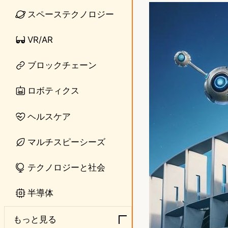
n
s
スペーステクノロジー
e
t
VR/AR
o
ブロックチェーン
d
o
ロボティクス
n
ヘルスケア
マルチスピーシーズ
テクノロジーと社会
半導体
もっと見る