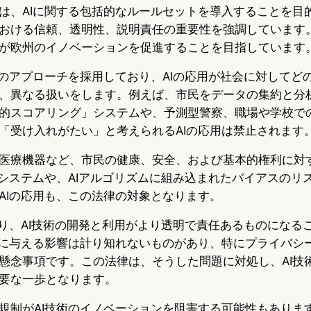
は、AIに関する包括的なルールセットを導入することを目
おける信頼、透明性、説明責任の重要性を強調しています
が欧州のイノベーションを促進することを目指しています
スのアプローチを採用しており、AIの応用が社会に対してど
、異なる扱いをします。例えば、市民をデータの集約と分
的スコアリング」システムや、予測型警察、職場や学校で
「受け入れがたい」と考えられるAIの応用は禁止されます
医療機器など、市民の健康、安全、および基本的権利に対
Iシステムや、AIアルゴリズムに組み込まれたバイアスのリ
AIの応用も、この法律の対象となります。
より、AI技術の開発と利用がより透明で責任あるものになる
会に与える影響は計り知れないものがあり、特にプライバシ
懸念事項です。この法律は、そうした問題に対処し、AI技
要な一歩となります。
規制がAI技術のイノベーションを阻害する可能性もありま