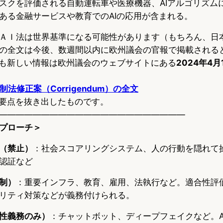
スクを評価される自動運転車や医療機器、AIアルゴリズム
ある金融サービスや教育でのAIの応用が含まれる。
ＡＩ法は世界基準になる可能性があります（もちろん、日
法案の全文は今後、数週間以内に欧州議会の官報で掲載される
時点で最も新しい情報は欧州議会のウェブサイトにある
2024年4
法修正案（Corrigendum）の全文
ら要点を抜き出したものです。
——————————————————————
プローチ＞
（禁止）
：社会スコアリングシステム、人の行動を隠れて操
認証など
制）
：重要インフラ、教育、雇用、法執行など。適合性評
リティ対策などが義務付けられる。
性義務のみ）
：チャットボット、ディープフェイクなど。A