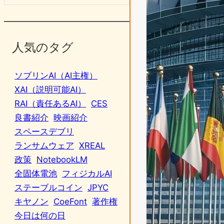
人気のタグ
ソブリンAI（AI主権）
XAI（説明可能AI）
RAI（責任あるAI）
CES
良書紹介
映画紹介
スペースデブリ
ランサムウェア
XREAL
政策
NotebookLM
全固体電池
フィジカルAI
ステーブルコイン
JPYC
キヤノン
CoeFont
著作権
今日は何の日