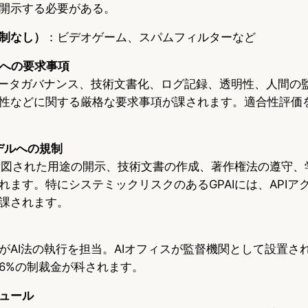
開示する必要がある。
制なし）
：ビデオゲーム、スパムフィルターなど
ムへの要求事項
データガバナンス、技術文書化、ログ記録、透明性、人間の
性などに関する厳格な要求事項が課されます。適合性評価
モデルへの規制
、意図された用途の開示、技術文書の作成、著作権法の遵守、
れます。特にシステミックリスクのあるGPAIには、APIア
課されます。
がAI法の執行を担当。AIオフィスが監督機関として設置さ
6%の制裁金が科されます。
ュール