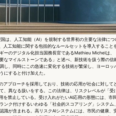
盟国は、人工知能（AI）を規制する世界初の主要な法律につ
は、人工知能に関する包括的なルールセットを導入すること
ーのデジタル化担当国務長官であるMathieu Michelは、
要なマイルストーンである」と述べ、新技術を扱う際の信
調し、同時にこの急速に変化する技術が繁栄し、ヨーロッ
うにすると付け加えた。
スのアプローチを採用しており、技術の応用が社会に対して
て、異なる扱いをする。この法律は、リスクレベルが「受
応用を禁止している。受け入れがたいAI応用の形態には、市
ランク付けするいわゆる「社会的スコアリング」システム
認識が含まれる。高リスクAIシステムには、市民の健康、