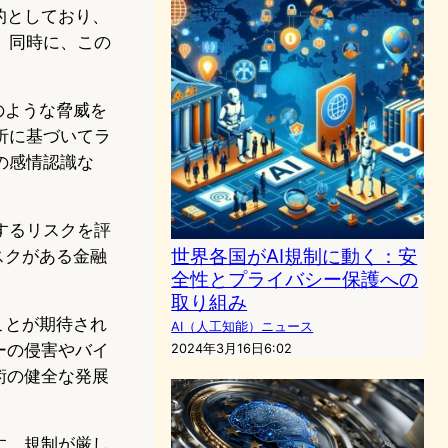
的としており、
。同時に、この
。
のような脅威を
析に基づいてラ
の感情認識な
。
するリスクを評
世界各国がAI規制に動く：安
スクがある金融
全性とプライバシー保護への
取り組み
ことが期待され
AI（人工知能）ニュース
ーの侵害やバイ
2024年3月16日6:02
術の健全な発展
す。規制が厳し