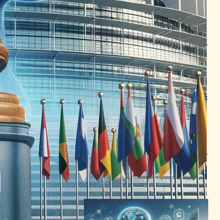
AI（人工知能）ニュース
2024年3月19日21:07
EUが提案するAI法案、安全な
使用と厳格な規制を目指す
AI（人工知能）ニュース
2024年3月14日15:11
EUの新規制、AIと即時支払い
の未来を形作る
AI（人工知能）ニュース
2024年4月11日22:30
EUがAI規制強化、企業に新た
な挑戦と機会を提供
ブロックチェーンニュース
2024年2月8日22:16