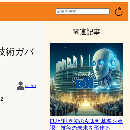
検
索
関連記事
の技術ガバ
admin
42
EUが世界初のAI規制基準を承
認、技術の未来を形作る