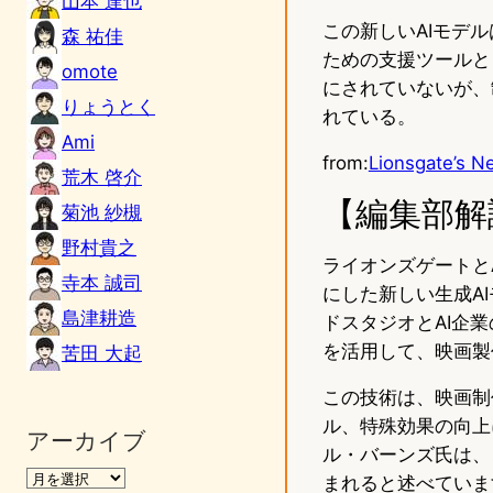
山本 達也
この新しいAIモデ
森 祐佳
ための支援ツールと
omote
にされていないが、
りょうとく
れている。
Ami
from:
Lionsgate’s Ne
荒木 啓介
【編集部解
菊池 紗槻
野村貴之
ライオンズゲートと
寺本 誠司
にした新しい生成A
島津耕造
ドスタジオとAI企
を活用して、映画製
苦田 大起
この技術は、映画制
ル、特殊効果の向上
アーカイブ
ル・バーンズ氏は、
まれると述べていま