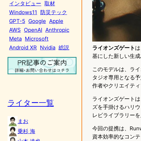
インタビュー
取材
Windows11
防災テック
GPT-5
Google
Apple
AWS
OpenAI
Anthropic
Meta
Microsoft
Android XR
Nvidia
総説
ライオンズゲート
は
基にした新しい生成
このモデルは、ライ
タジオ専用となる予
作者やクリエイティ
ライオンズゲートは
ライター一覧
ズを手掛けるハリウ
レビライブラリーを
まお
今回の提携は、Ru
乗杉 海
資本効率的なコンテ