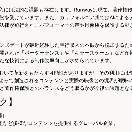
導入には法的な課題も存在します。Runwayは現在、著作権
訟を受けています。また、カリフォルニア州ではAIによる
法律が施行され、パフォーマーの声や肖像権を保護する動
ンズゲートが最近経験した興行収入の不振から脱却するた
開された「ボーダーランズ」や「キラーズゲーム」などが
たな技術による制作効率向上が求められています。
において革新をもたらす可能性がありますが、その利用には
によって創造されるコンテンツと実際の映像との境界が曖昧
と著作権保護とのバランスをどう取るかが今後の課題とな
ク】
部）
組など多様なコンテンツを提供するグローバル企業。
）