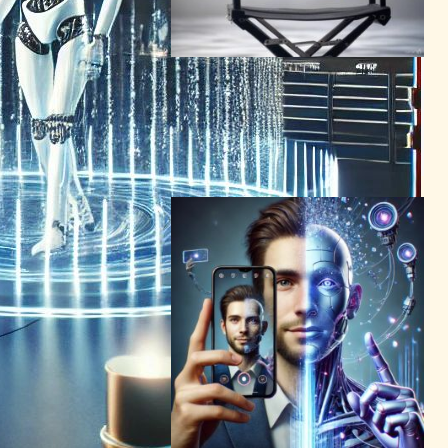
Runway『Frames』登場：
映画のような映像美を実現す
る次世代AI画像生成モデル
AI（人工知能）ニュース
2025年1月18日12:20