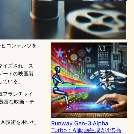
Runway Act-One登場： モ
ーションキャプチャー不要の
革新的AI技術
AI（人工知能）ニュース
2024年10月26日15:57
レビコンテンツを
マイズされ、ス
ズゲートの映画製
している。
気フランチャイ
つ豊富な映画・テ
AI技術を用いた
Runway Gen-3 Alpha
Turbo：AI動画生成が4倍高