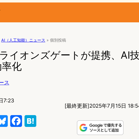
ー
AI（人工知能）ニュース
»
個別投稿
yとライオンズゲートが提携、AI
効率化
ース
日7:23
[最終更新]
2025年7月15日 18:5
B
F
H
l
a
a