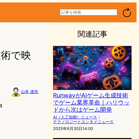
検
索
関連記事
技術で映
山本 達也
RunwayがAIゲーム生成技術
でゲーム業界革命｜ハリウッ
4
ドから次はゲーム開発
AI（人工知能）ニュース
｜
テクノロジーとエンタメニュース
2025年6月30日14:00