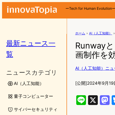
ーTech for Human Evolution
ホーム
»
AI（人工知能）
»
最新ニュース一
Runwa
覧
画制作を
AI（人工知能）ニュ
ニュースカテゴリ
[公開]
2024年9月19
AI（人工知能）
量子コンピューター
L
X
M
サイバーセキュリティ
i
a