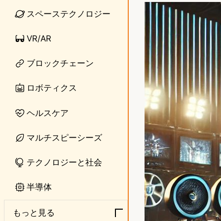
n
s
スペーステクノロジー
e
t
VR/AR
o
ブロックチェーン
d
o
ロボティクス
n
ヘルスケア
マルチスピーシーズ
テクノロジーと社会
半導体
もっと見る