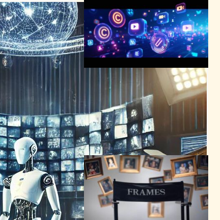
Runway CEO クリス・バレ
ンズエラが語るAI映像制作の
未来：著作権問題と技術革新
の最前線
AI（人工知能）ニュース
著作権
2025年6月6日15:00