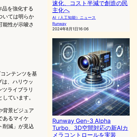
速化、コスト半減で創造の民
作品を強化する
主化へ
ついては明らか
AI（人工知能）ニュース
可能性が示唆さ
Runway
2024年8月1日16:06
ビコンテンツを基
プは、ハリウッ
ンツライブラリ
としています。
や背景ビジュア
であるマイケ
Runway Gen-3 Alpha
ト削減」が見込
Turbo、3D空間対応の新AIカ
メラコントロールを実装