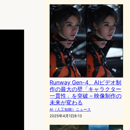
Runway Gen-4、AIビデオ制
作の最大の壁「キャラクター
一貫性」を突破 – 映像制作の
未来が変わる
AI（人工知能）ニュース
2025年4月1日8:13