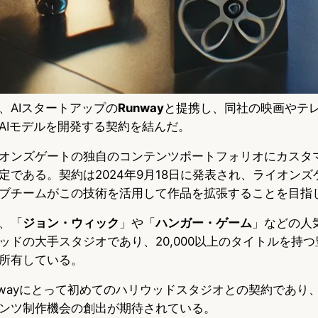
、AIスタートアップの
Runway
と提携し、同社の映画やテ
AIモデルを開発する契約を結んだ。
オンズゲートの独自のコンテンツポートフォリオにカスタ
定である。契約は2024年9月18日に発表され、ライオン
ブチームがこの技術を活用して作品を拡張することを目指
、「
ジョン・ウィック
」や「
ハンガー・ゲーム
」などの人
ッドの大手スタジオであり、20,000以上のタイトルを持
所有している。
nwayにとって初めてのハリウッドスタジオとの契約であり、
ンツ制作機会の創出が期待されている。