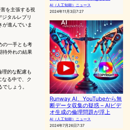
AI（人工知能）ニュース
侵害を主張する視
2024年11月3日7:27
デジタルレプリ
きが進んでいま
めの一手とも考
期待外れの結果
倫理的な配慮も
になる中で、ク
るでしょう。
Runway AI、YouTubeから無
断データ収集の疑惑 – AIビデ
オ生成の倫理問題が浮上
AI（人工知能）ニュース
2024年7月26日7:37