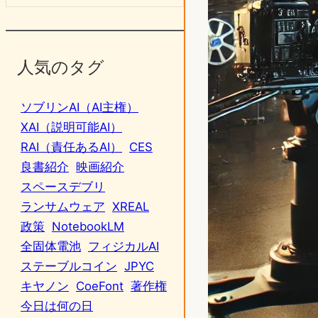
人気のタグ
ソブリンAI（AI主権）
XAI（説明可能AI）
RAI（責任あるAI）
CES
良書紹介
映画紹介
スペースデブリ
ランサムウェア
XREAL
政策
NotebookLM
全固体電池
フィジカルAI
ステーブルコイン
JPYC
キヤノン
CoeFont
著作権
今日は何の日