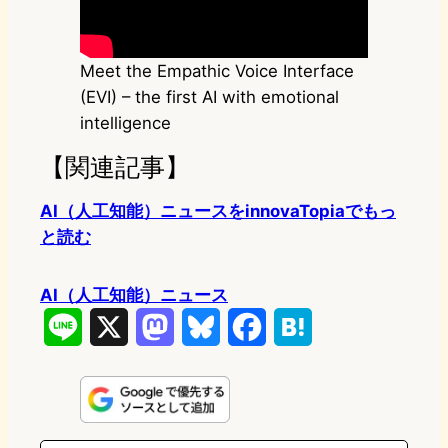
Meet the Empathic Voice Interface
(EVI) – the first AI with emotional
intelligence
【関連記事】
AI（人工知能）ニュースをinnovaTopiaでもっ
と読む
AI（人工知能）ニュース
L
X
M
B
F
H
i
a
l
a
a
n
s
u
c
t
e
t
e
e
e