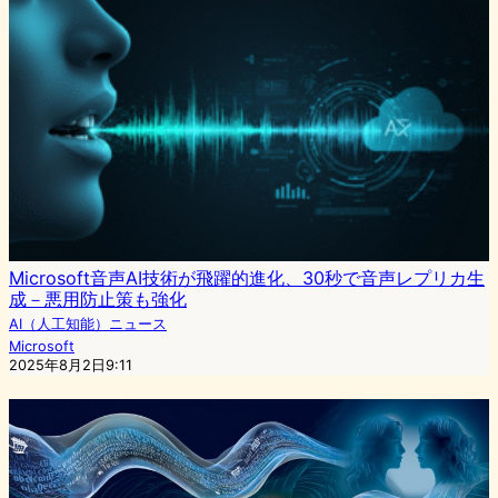
Microsoft音声AI技術が飛躍的進化、30秒で音声レプリカ生
成－悪用防止策も強化
AI（人工知能）ニュース
Microsoft
2025年8月2日9:11