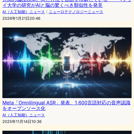
イ大学の研究がAIと脳の驚くべき類似性を発見
AI（人工知能）ニュース
｜
ニューロテクノロジーニュース
2026年1月21日20:46
Meta「Omnilingual ASR」発表、1,600言語対応の音声認識
をオープンソース化
AI（人工知能）ニュース
2025年11月14日10:36