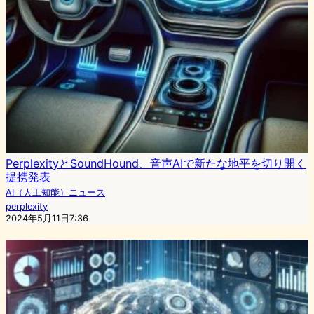
PerplexityとSoundHound、音声AIで新たな地平を切り開く
提携発表
AI（人工知能）ニュース
perplexity
2024年5月11日7:36