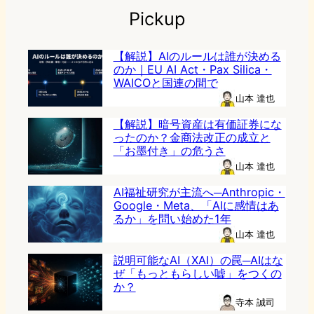
Pickup
【解説】AIのルールは誰が決める
のか｜EU AI Act・Pax Silica・
WAICOと国連の間で
山本 達也
【解説】暗号資産は有価証券にな
ったのか？金商法改正の成立と
「お墨付き」の危うさ
山本 達也
AI福祉研究が主流へ─Anthropic・
Google・Meta、「AIに感情はあ
るか」を問い始めた1年
山本 達也
説明可能なAI（XAI）の罠─AIはな
ぜ「もっともらしい嘘」をつくの
か？
寺本 誠司