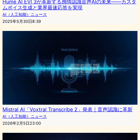
Hume AI EVI 3が革新する感情認識音声AIの未来——カスタ
ムボイス生成と業界最速応答を実現
AI（人工知能）ニュース
2025年5月30日8:39
Mistral AI「Voxtral Transcribe 2」発表｜音声認識に革新
AI（人工知能）ニュース
2026年2月5日23:00