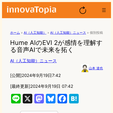
ホーム
»
AI（人工知能）
»
AI（人工知能）ニュース
»
個別投稿
Hume AIのEVI 2が感情を理解す
る音声AIで未来を拓く
AI（人工知能）ニュース
山本 達也
[公開]
2024年9月19日7:42
[最終更新]
2024年9月19日 07:42
L
X
M
B
F
H
i
a
l
a
a