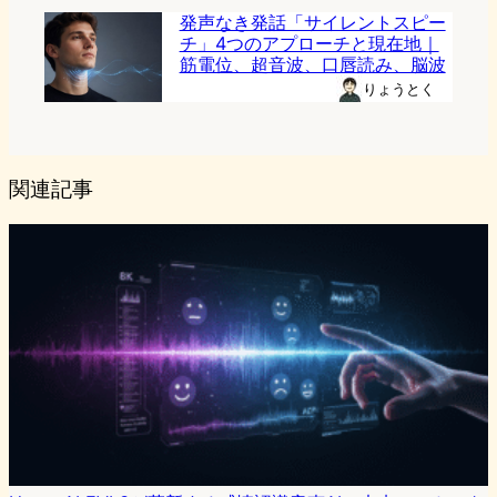
発声なき発話「サイレントスピー
チ」4つのアプローチと現在地｜
筋電位、超音波、口唇読み、脳波
りょうとく
関連記事