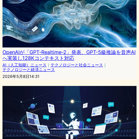
OpenAIが「GPT-Realtime-2」発表、GPT-5級推論を音声AI
へ実装し128Kコンテキスト対応
AI（人工知能）ニュース
｜
テクノロジーと社会ニュース
｜
テクノロジーと経済ニュース
2026年5月8日14:31