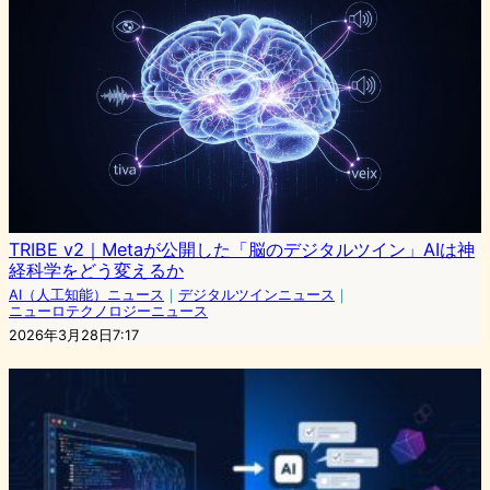
TRIBE v2｜Metaが公開した「脳のデジタルツイン」AIは神
経科学をどう変えるか
AI（人工知能）ニュース
｜
デジタルツインニュース
｜
ニューロテクノロジーニュース
2026年3月28日7:17