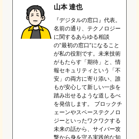
山本 達也
o
s
b
n
『デジタルの窓口』代表。
d
k
o
a
名前の通り、テクノロジー
o
y
o
に関するあらゆる相談
の”最初の窓口”になること
n
k
が私の役割です。未来技術
がもたらす「期待」と、情
報セキュリティという「不
安」の両方に寄り添い、誰
もが安心して新しい一歩を
踏み出せるような道しるべ
を発信します。 ブロックチ
ェーンやスペーステクノロ
ジーといったワクワクする
未来の話から、サイバー攻
撃から身を守る実践的な知