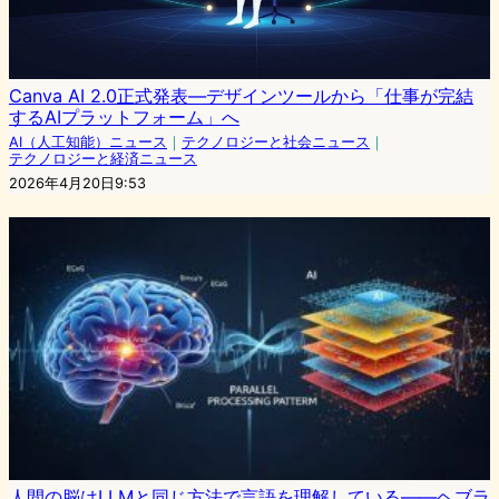
Canva AI 2.0正式発表—デザインツールから「仕事が完結
するAIプラットフォーム」へ
AI（人工知能）ニュース
｜
テクノロジーと社会ニュース
｜
テクノロジーと経済ニュース
2026年4月20日9:53
人間の脳はLLMと同じ方法で言語を理解している――ヘブラ