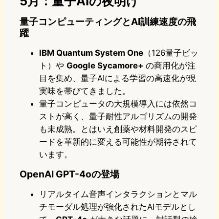
5月：量子AIの夜明け
量子コンピューティングとAI訓練速度の飛
躍
IBM Quantum System One
（126量子ビッ
ト）や
Google Sycamore+
の商用化が注
目を集め、量子AIによる学習の高速化が現
実味を帯びてきました。
量子コンピュータの大規模導入には依然コ
ストが高く、量子耐性アルゴリズムの開発
も未成熟。とはいえ創薬や材料開発のスピ
ードを革新的に変える可能性が期待されて
います。
OpenAI GPT-4oの登場
リアルタイム音声インタラクションとマル
チモーダル処理が強化されたAIモデルとし