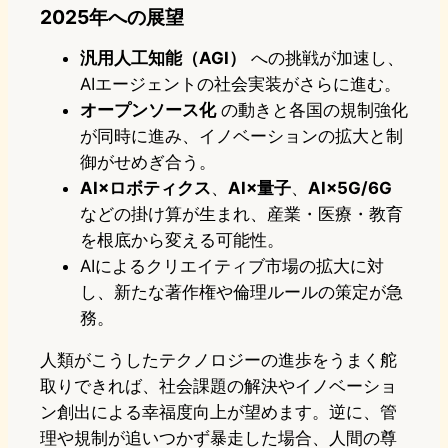
2025年への展望
汎用人工知能（AGI）
への挑戦が加速し、
AIエージェントの社会実装がさらに進む。
オープンソース化
の動きと各国の規制強化
が同時に進み、イノベーションの拡大と制
御がせめぎ合う。
AI×ロボティクス
、
AI×量子
、
AI×5G/6G
などの掛け算が生まれ、産業・医療・教育
を根底から変える可能性。
AIによるクリエイティブ市場の拡大に対
し、新たな著作権や倫理ルールの策定が急
務。
人類がこうしたテクノロジーの進歩をうまく舵
取りできれば、社会課題の解決やイノベーショ
ン創出による幸福度向上が望めます。逆に、管
理や規制が追いつかず暴走した場合、人間の尊