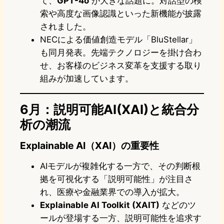
て、
GPT-4o
が大きな話題に。対話型の検
索や高度な画像認識といった新機能が披露
されました。
NECによる価値創造モデル「BluStellar」
も同月発表。先端テクノロジーを掛け合わ
せ、お客様のビジネス変革を支援する取り
組みが加速しています。
6月：説明可能AI(XAI)と統合分
析の潮流
Explainable AI（XAI）の重要性
AIモデルが複雑化する一方で、その判断根
拠を可視化する「説明可能性」が注目さ
れ、医療や金融業界での導入が拡大。
Explainable AI Toolkit (XAIT)
などのツ
ールが登場する一方、説明可能性を追求す