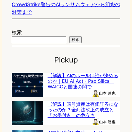
CrowdStrike警告のAIランサムウェアから組織の
対策まで
検索
検索
Pickup
【解説】AIのルールは誰が決める
のか｜EU AI Act・Pax Silica・
WAICOと国連の間で
山本 達也
【解説】暗号資産は有価証券にな
ったのか？金商法改正の成立と
「お墨付き」の危うさ
山本 達也