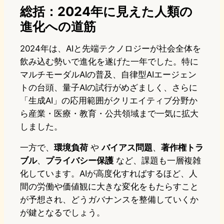
総括：2024年に見えた人類の
進化への道筋
2024年は、AIと先端テクノロジーが社会全体を
飲み込む勢いで進化を遂げた一年でした。特に
マルチモーダルAIの普及、自律型AIエージェン
トの台頭、量子AIの試行がめざましく、さらに
「生成AI」の応用範囲がクリエイティブ分野か
ら産業・医療・教育・公共領域まで一気に拡大
しました。
一方で、
環境負荷
や
バイアス問題
、
著作権トラ
ブル
、
プライバシー保護
など、課題も一層複雑
化しています。AIが高度化すればするほど、人
間の労働や価値観に大きな変化をもたらすこと
が予想され、どうガバナンスを整備していくか
が鍵となるでしょう。