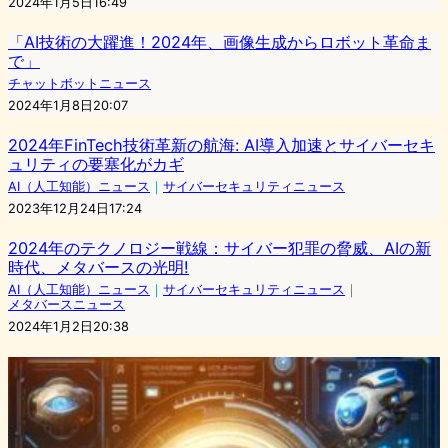
2024年1月5日16:49
「AI技術の大躍進！2024年、画像生成からロボット革命ま
で」
チャットボットニュース
2024年1月8日20:07
2024年FinTech技術革新の航海: AI導入加速とサイバーセキ
ュリティの要塞化がカギ
AI（人工知能）ニュース
｜
サイバーセキュリティニュース
2023年12月24日17:24
2024年のテクノロジー戦線：サイバー犯罪の脅威、AIの新
時代、メタバースの光明!
AI（人工知能）ニュース
｜
サイバーセキュリティニュース
｜
メタバースニュース
2024年1月2日20:38