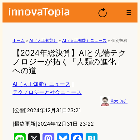
ホーム
»
AI（人工知能）
»
AI（人工知能）ニュース
»
個別投稿
【2024年総決算】AIと先端テク
ノロジーが拓く「人類の進化」
への道
AI（人工知能）ニュース
｜
テクノロジーと社会ニュース
荒木 啓介
[公開]
2024年12月31日23:21
[最終更新]
2024年12月31日 23:22
L
X
M
B
F
H