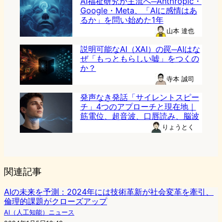
AI福祉研究が主流へ─Anthropic・
Google・Meta、「AIに感情はあ
るか」を問い始めた1年
山本 達也
説明可能なAI（XAI）の罠─AIはな
ぜ「もっともらしい嘘」をつくの
か？
寺本 誠司
発声なき発話「サイレントスピー
チ」4つのアプローチと現在地｜
筋電位、超音波、口唇読み、脳波
りょうとく
関連記事
AIの未来を予測：2024年には技術革新が社会変革を牽引、
倫理的課題がクローズアップ
AI（人工知能）ニュース