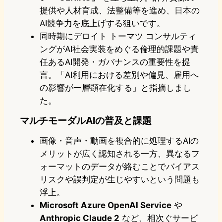
提供や人材育成、法整備等を進め、日本の
AI競争力を底上げする狙いです。
同時期にデロイト トーマツ コンサルティ
ングがAI社会実装をめぐる倫理的課題や責
任あるAI開発・ガバナンスの重要性を提
言。「AI利用における差別や偏見、雇用へ
の影響が一層顕在化する」と指摘しまし
た。
マルチモーダルAIの普及と課題
画像・音声・動画を複合的に処理するAIの
メリットが広く認知される一方、異なるフ
ォーマットのデータが絡むことでバイアス
リスクや誤判定が生じやすいという問題も
浮上。
Microsoft Azure OpenAI Service
や
Anthropic Claude 2
など、相次ぐサービ