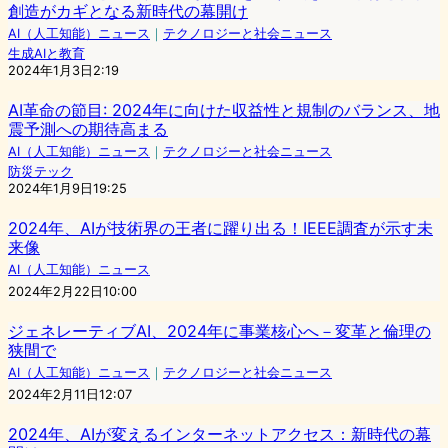
創造がカギとなる新時代の幕開け
AI（人工知能）ニュース
｜
テクノロジーと社会ニュース
生成AIと教育
2024年1月3日2:19
AI革命の節目: 2024年に向けた収益性と規制のバランス、地
震予測への期待高まる
AI（人工知能）ニュース
｜
テクノロジーと社会ニュース
防災テック
2024年1月9日19:25
2024年、AIが技術界の王者に躍り出る！IEEE調査が示す未
来像
AI（人工知能）ニュース
2024年2月22日10:00
ジェネレーティブAI、2024年に事業核心へ－変革と倫理の
狭間で
AI（人工知能）ニュース
｜
テクノロジーと社会ニュース
2024年2月11日12:07
2024年、AIが変えるインターネットアクセス：新時代の幕