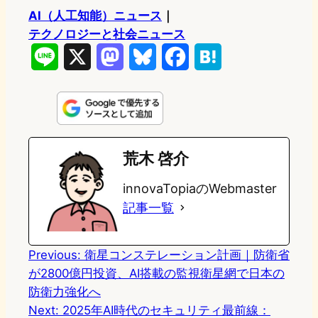
AI（人工知能）ニュース
｜
テクノロジーと社会ニュース
L
X
M
B
F
H
i
a
l
a
a
n
s
u
c
t
e
t
e
e
e
荒木 啓介
o
s
b
n
innovaTopiaのWebmaster
d
k
o
a
記事一覧
o
y
o
n
k
Previous:
衛星コンステレーション計画｜防衛省
が2800億円投資、AI搭載の監視衛星網で日本の
防衛力強化へ
Next:
2025年AI時代のセキュリティ最前線：