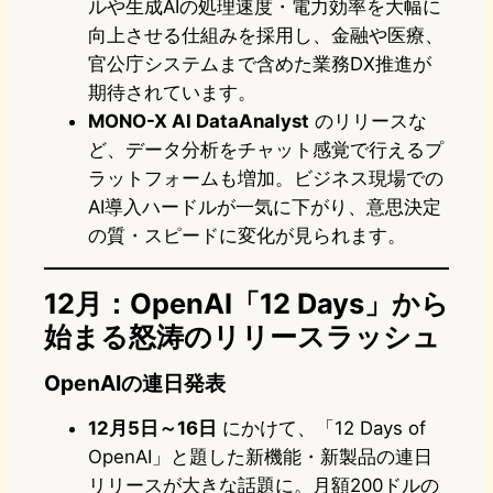
ルや生成AIの処理速度・電力効率を大幅に
向上させる仕組みを採用し、金融や医療、
官公庁システムまで含めた業務DX推進が
期待されています。
MONO-X AI DataAnalyst
のリリースな
ど、データ分析をチャット感覚で行えるプ
ラットフォームも増加。ビジネス現場での
AI導入ハードルが一気に下がり、意思決定
の質・スピードに変化が見られます。
12月：OpenAI「12 Days」から
始まる怒涛のリリースラッシュ
OpenAIの連日発表
12月5日～16日
にかけて、「12 Days of
OpenAI」と題した新機能・新製品の連日
リリースが大きな話題に。月額200ドルの