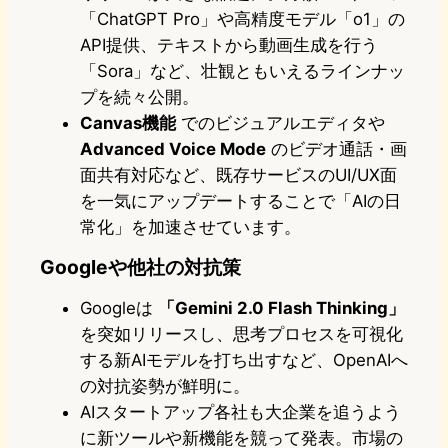
「ChatGPT Pro」や高精度モデル「o1」の
API提供、テキストから動画生成を行う
「Sora」など、壮観ともいえるラインナッ
プを続々公開。
Canvas機能
でのビジュアルエディタや
Advanced Voice Mode
のビデオ通話・画
面共有対応など、既存サービスのUI/UX面
を一気にアップデートすることで「AIの日
常化」を加速させています。
Googleや他社の対抗策
Googleは
「Gemini 2.0 Flash Thinking」
を突如リリースし、思考プロセスを可視化
する新AIモデルを打ち出すなど、OpenAIへ
の対抗姿勢が鮮明に。
AIスタートアップ各社も大企業を追うよう
に新ツールや新機能を競って発表。市場の