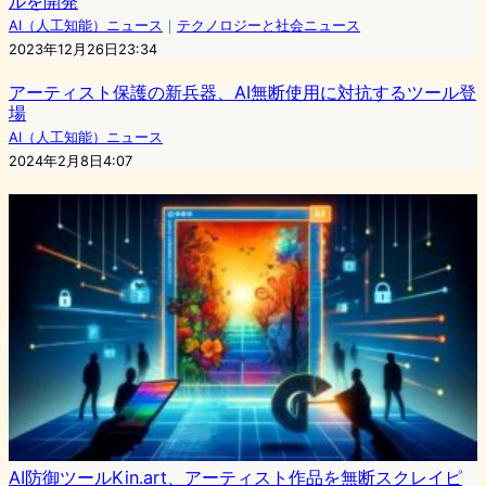
ルを開発
AI（人工知能）ニュース
｜
テクノロジーと社会ニュース
2023年12月26日23:34
アーティスト保護の新兵器、AI無断使用に対抗するツール登
場
AI（人工知能）ニュース
2024年2月8日4:07
AI防御ツールKin.art、アーティスト作品を無断スクレイピ