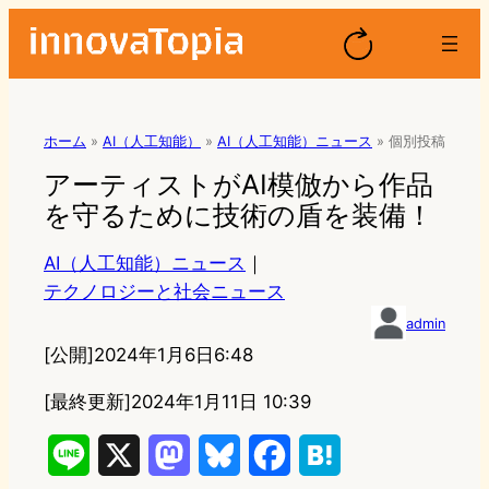
ホーム
»
AI（人工知能）
»
AI（人工知能）ニュース
»
個別投稿
アーティストがAI模倣から作品
を守るために技術の盾を装備！
AI（人工知能）ニュース
｜
テクノロジーと社会ニュース
admin
[公開]
2024年1月6日6:48
[最終更新]
2024年1月11日 10:39
L
X
M
B
F
H