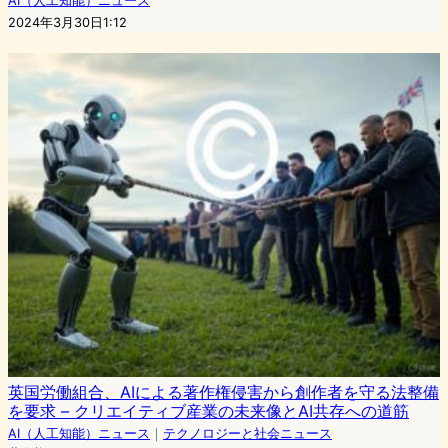
AI（人工知能）ニュース
2024年3月30日1:12
英国労働組合、AIによる著作権侵害から創作者を守る法整備
を要求 – クリエイティブ産業の未来像とAI共存への道筋
AI（人工知能）ニュース
｜
テクノロジーと社会ニュース