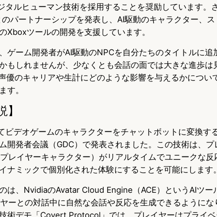
CEデジタルヒューマン技術を採用することを奨励しています。さ
softとのパートナーシップを発表し、AI駆動のキャラクター、
のXboxツールの開発を支援しています。
、ゲーム開発者がAI駆動のNPCを自分たちのタイトルに追
かもしれませんが、少なくとも会話の面では大きな進歩は
が声優のキャリアや生計にどのような影響を与えるかについ
ます。
説】
活用してビデオゲームのキャラクターをチャットボットに変換す
ム開発者会議（GDC）で発表されました。この技術は、プ
ンプレイヤーキャラクター）がリアルタイムでユニークな反
イナミックで個別化された体験にすることを可能にします
NvidiaのAvatar Cloud Engine（ACE）というAI
イヤーとの対話中に自然な会話や反応を生成できるようにな
術デモ「Covert Protocol」では、プレイヤーはプライ