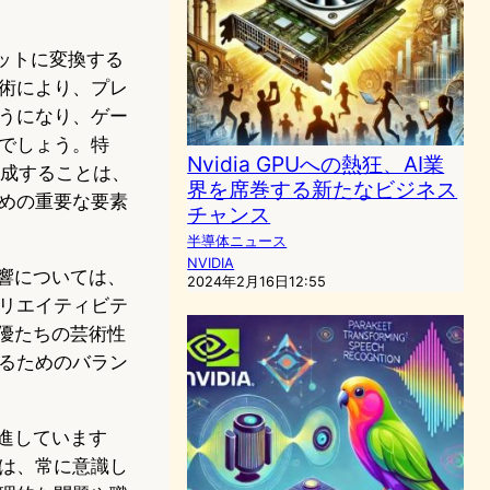
ボットに変換する
術により、プレ
うになり、ゲー
でしょう。特
Nvidia GPUへの熱狂、AI業
生成することは、
界を席巻する新たなビジネス
めの重要な要素
チャンス
半導体ニュース
NVIDIA
響については、
2024年2月16日12:55
リエイティビテ
優たちの芸術性
るためのバラン
進しています
は、常に意識し