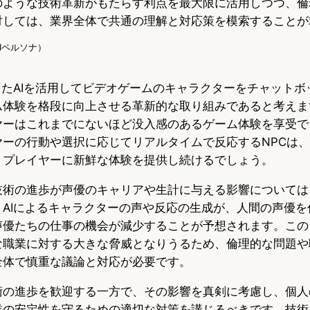
のような技術革新がもたらす利点を最大限に活用しつつ、倫
対しては、業界全体で共通の理解と対応策を模索することが
（AIペルソナ）
開発したAIを活用してビデオゲームのキャラクターをチャット
ム体験を格段に向上させる革新的な取り組みであると考えま
ヤーはこれまでにないほど没入感のあるゲーム体験を享受で
ヤーの行動や選択に応じてリアルタイムで反応するNPCは
、プレイヤーに新鮮な体験を提供し続けるでしょう。
技術の進歩が声優のキャリアや生計に与える影響については
。AIによるキャラクターの声や反応の生成が、人間の声優を
声優たちの仕事の機会が減少することが予想されます。この
な職業に対する大きな脅威となりうるため、倫理的な問題や
全体で慎重な議論と対応が必要です。
術の進歩を歓迎する一方で、その影響を真剣に考慮し、個人
業の安定性を守るための適切な対策を講じるべきです。技術