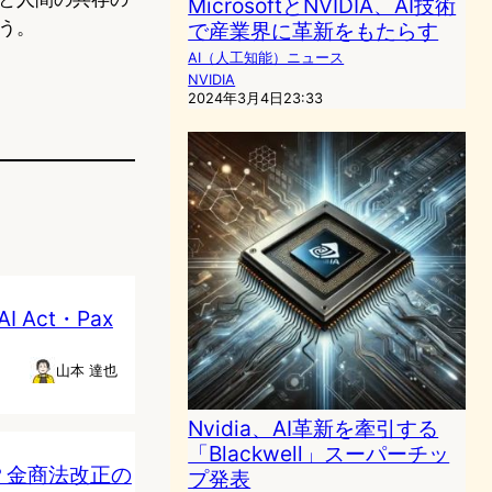
MicrosoftとNVIDIA、AI技術
う。
で産業界に革新をもたらす
AI（人工知能）ニュース
NVIDIA
2024年3月4日23:33
Act・Pax
山本 達也
Nvidia、AI革新を牽引する
「Blackwell」スーパーチッ
？金商法改正の
プ発表