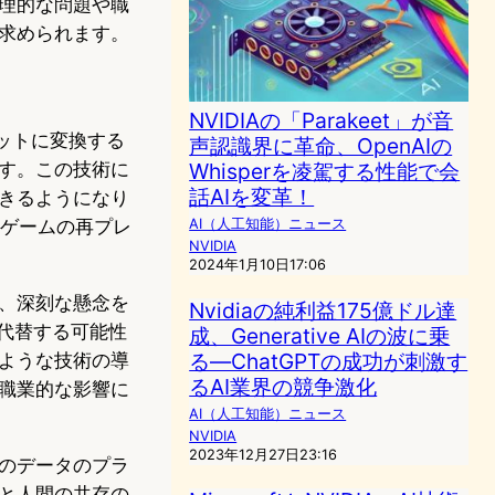
理的な問題や職
求められます。
NVIDIAの「Parakeet」が音
ボットに変換する
声認識界に革命、OpenAIの
す。この技術に
Whisperを凌駕する性能で会
話AIを変革！
きるようになり
、ゲームの再プレ
AI（人工知能）ニュース
NVIDIA
2024年1月10日17:06
、深刻な懸念を
Nvidiaの純利益175億ドル達
代替する可能性
成、Generative AIの波に乗
る―ChatGPTの成功が刺激す
ような技術の導
るAI業界の競争激化
職業的な影響に
AI（人工知能）ニュース
NVIDIA
2023年12月27日23:16
のデータのプラ
と人間の共存の