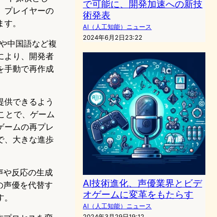
で可能に、開発加速への新技
、プレイヤーの
術発表
ます。
AI（人工知能）ニュース
2024年6月2日23:22
英語や中国語など複
により、開発者
を手動で再作成
提供できるよう
ことで、ゲーム
ゲームの再プレ
で、大きな進歩
声や反応の生成
AI技術進化、声優業界とビデ
の声優を代替す
オゲームに変革をもたらす
す。
AI（人工知能）ニュース
2024年3月29日19:12