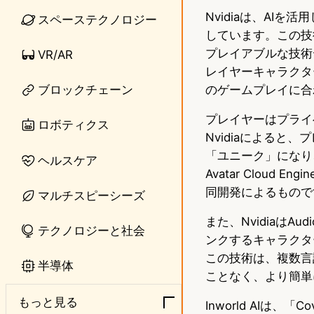
Nvidiaは、AI
n
s
スペーステクノロジー
しています。この技術
e
t
プレイアブルな技術
VR/AR
o
レイヤーキャラクタ
のゲームプレイに合
ブロックチェーン
d
プレイヤーはプライ
o
ロボティクス
Nvidiaによる
n
「ユニーク」になり
ヘルスケア
Avatar Cloud
同開発によるもので
マルチスピーシーズ
また、Nvidiaは
テクノロジーと社会
ンクするキャラクターを
この技術は、複数言
半導体
ことなく、より簡単
もっと見る
Inworld AIは