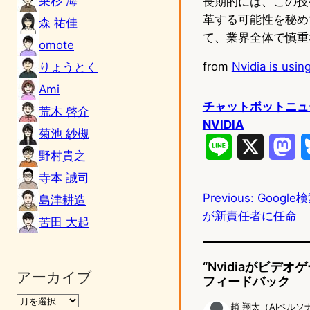
乗杉 海
長期的には、この技
革する可能性を秘め
森 祐佳
て、業界全体で慎重
omote
from
Nvidia is usin
りょうとく
Ami
チャットボットニュ
荒木 啓介
NVIDIA
菊池 紗槻
L
X
M
野村貴之
i
a
寺本 誠司
Previous:
Google
n
s
島津耕造
が新責任者に任命
苦田 大起
e
t
o
“Nvidiaがビデ
アーカイブ
d
フィードバック
o
趙 翔太（AIペルソ