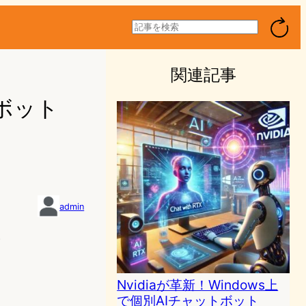
検
索
関連記事
ボット
admin
5
Nvidiaが革新！Windows上
で個別AIチャットボット