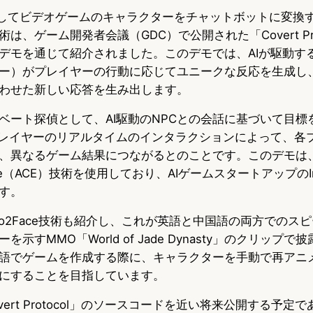
を活用してビデオゲームのキャラクターをチャットボットに変換
u
c
t
は、ゲーム開発者会議（GDC）で公開された「Covert Pro
e
e
e
デモを通じて紹介されました。このデモでは、AIが駆動する
s
b
n
ー）がプレイヤーの行動に応じてユニークな反応を生成し
わせた新しい応答を生み出します。
k
o
a
ベート探偵として、AI駆動のNPCとの会話に基づいて目標
y
o
と、プレイヤーのリアルタイムのインタラクションによって、各
k
、異なるゲーム結果につながるとのことです。このデモは、Nv
 Engine（ACE）技術を使用しており、AIゲームスタートアップのIn
す。
Audio2Face技術も紹介し、これが英語と中国語の両方での
示すMMO「World of Jade Dynasty」のクリップ
語でゲームを作成する際に、キャラクターを手動で再アニ
にすることを目指しています。
、「Covert Protocol」のソースコードを近い将来公開する予