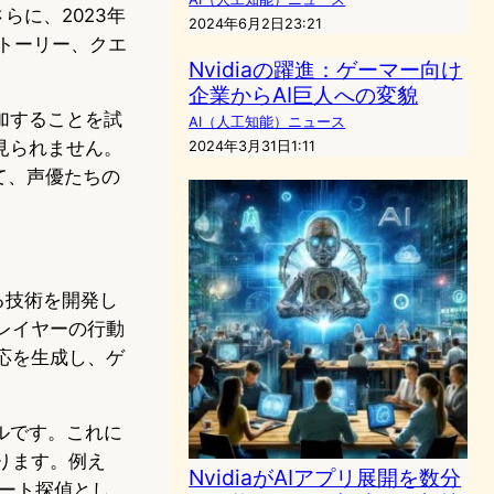
らに、2023年
2024年6月2日23:21
ストーリー、クエ
Nvidiaの躍進：ゲーマー向け
企業からAI巨人への変貌
加することを試
AI（人工知能）ニュース
見られません。
2024年3月31日1:11
て、声優たちの
る技術を開発し
レイヤーの行動
応を生成し、ゲ
。
ツールです。これに
ります。例え
NvidiaがAIアプリ展開を数分
ベート探偵とし