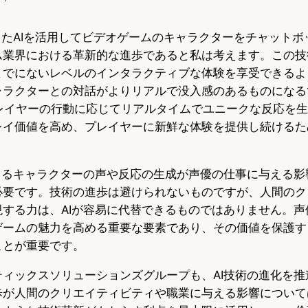
k
開発したAIを活用してビデオゲームのキャラクターをチャット
ム業界における革新的な進歩であると私は考えます。この技
までにないレベルのインタラクティブな体験を享受できるよ
ャラクターとの対話がよりリアルで没入感のあるものになる
プレイヤーの行動に応じてリアルタイムでユニークな反応を
レイ価値を高め、プレイヤーに新鮮な体験を提供し続けるた
によるキャラクターの声や反応の生成が声優の仕事に与える影
必要です。技術の進歩は避けられないものですが、人間のク
現する力は、AIが容易に代替できるものではありません。声
ゲームの魅力を高める重要な要素であり、その価値を保護す
ことが重要です。
ティックスソリューションズグループも、AI技術の進化を推
歩が人間のクリエイティビティや職業に与える影響について