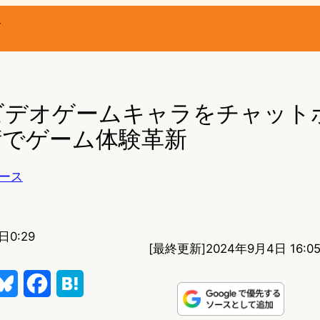
ー
aがビデオゲームキャラをチャット
術でゲーム体験革新
ース
日0:29
[最終更新]
2024年9月4日 16:0
B
F
H
l
a
a