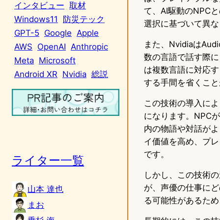
インタビュー
取材
て、AI駆動のNP
Windows11
防災テック
選択に基づいて異な
GPT-5
Google
Apple
また、Nvidiaは
AWS
OpenAI
Anthropic
数の言語で話す際に
Meta
Microsoft
は複数言語に対応す
Android XR
Nvidia
総説
する手間を省くこと
この技術の導入によ
になります。NPC
内の物語や対話がよ
イ価値を高め、プレ
です。
ライター一覧
しかし、この技術の
が、声優の仕事にど
山本 達也
る可能性があるため
まお