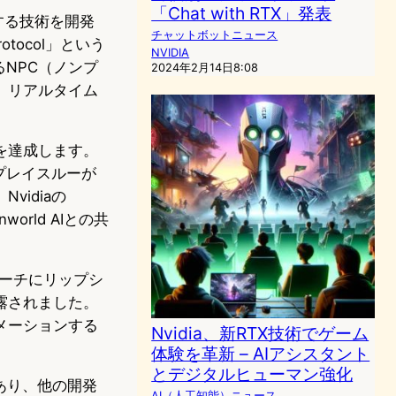
「Chat with RTX」発表
する技術を開発
チャットボットニュース
tocol」という
NVIDIA
NPC（ノンプ
2024年2月14日8:08
、リアルタイム
を達成します。
プレイスルーが
idiaの
world AIとの共
スピーチにリップシ
で披露されました。
メーションする
Nvidia、新RTX技術でゲーム
体験を革新 – AIアシスタント
とデジタルヒューマン強化
定であり、他の開発
AI（人工知能）ニュース