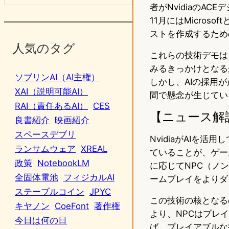
者がNvidiaのA
11月にはMicro
ストを作成するため
人気のタグ
これらの技術デモは
みるきっかけとなる
ソブリンAI（AI主権）
しかし、AIの採用
XAI（説明可能AI）
間で懸念が生じてい
RAI（責任あるAI）
CES
【ニュース解
良書紹介
映画紹介
スペースデブリ
NvidiaがAIを
ランサムウェア
XREAL
ていることが、ゲー
政策
NotebookLM
に応じてNPC（ノ
全固体電池
フィジカルAI
ームプレイをよりダ
ステーブルコイン
JPYC
この技術の核となるのは、
キヤノン
CoeFont
著作権
より、NPCはプレ
今日は何の日
ば、プレイアブルな技