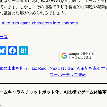
術はゲーム業界におけるAIの役割を再定義し、ゲームの制
ています。しかし、その過程で生じる倫理的な問題や職業
な議論と対応が求められるでしょう。
g AI to turn game characters into chatbots
.
ース
B
F
H
l
a
a
検索の未来を担う、Liz Reid
Next:
Nvidia、AI革新を牽引する
u
c
t
スーパーチップ発表
e
e
e
s
b
n
オゲームキャラをチャットボット化、AI技術でゲーム体験革
k
o
a
y
o
ナ）