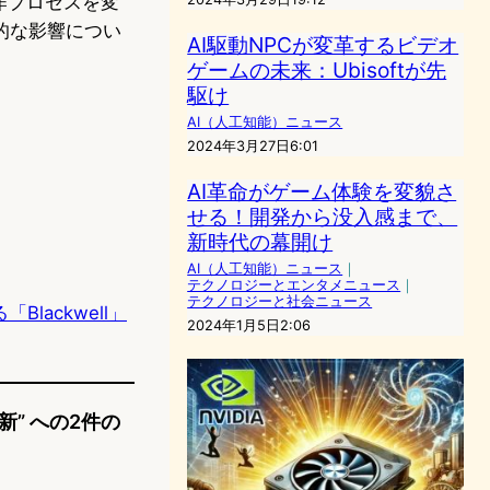
作プロセスを変
的な影響につい
AI駆動NPCが変革するビデオ
ゲームの未来：Ubisoftが先
駆け
AI（人工知能）ニュース
2024年3月27日6:01
AI革命がゲーム体験を変貌さ
せる！開発から没入感まで、
新時代の幕開け
AI（人工知能）ニュース
｜
テクノロジーとエンタメニュース
｜
テクノロジーと社会ニュース
「Blackwell」
2024年1月5日2:06
新” への2件の