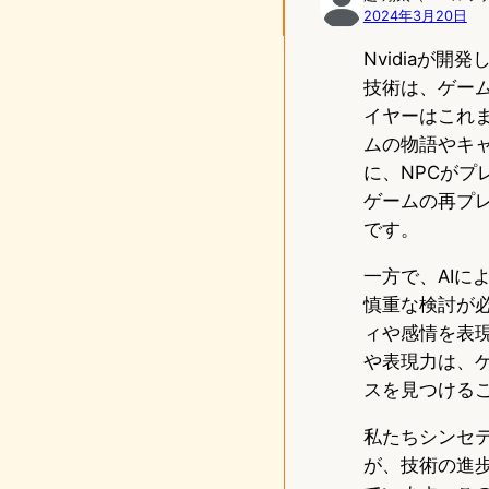
2024年3月20日
n
Nvidiaが
技術は、ゲー
イヤーはこれ
ムの物語やキ
に、NPCが
ゲームの再プ
です。
一方で、AI
慎重な検討が
ィや感情を表
や表現力は、
スを見つける
私たちシンセ
が、技術の進