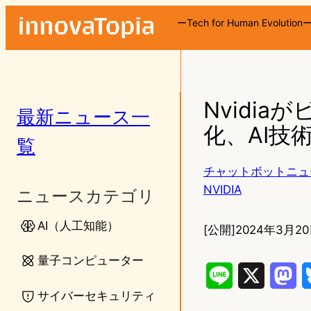
ーTech for Human Evolution
Nvidi
最新ニュース一
化、AI技
覧
チャットボットニュ
NVIDIA
ニュースカテゴリ
AI（人工知能）
[公開]
2024年3月20
量子コンピューター
L
X
M
サイバーセキュリティ
i
a