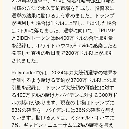
2020年の選挙中、FTXは有名な暗号派生市場と
同様の方法で永久契約市場を作成し、投資家に
選挙の結果に賭けるよう求めました。トランプ
が勝利した場合は1ドルに上昇し、敗北した場合
は0ドルに落ちました。選挙に向けて、TRUMP
とBIDENトークンは約400万ドルの合計取引量
を記録し、ホワイトハウスがCovidに感染したと
発表した直後の数日間で200万ドル以上が取引
されました。
Polymarketでは、2024年の大統領選挙の結果を
予測するよう賭ける契約が3700万ドル以上の取
引量を記録し、トランプ大統領の可能性に対す
る400万ドルの賭けとバイデンに対する300万ド
ルの賭けがあります。現在の市場はトランプに
53%の確率を、バイデンには36%の確率を与え
ています。賭ける人々は、ミシェル・オバマに
7%、ギャビン・ニューサムに2%の確率を与え