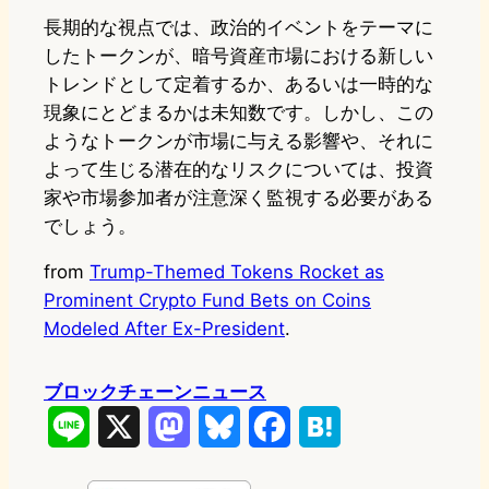
長期的な視点では、政治的イベントをテーマに
したトークンが、暗号資産市場における新しい
トレンドとして定着するか、あるいは一時的な
現象にとどまるかは未知数です。しかし、この
ようなトークンが市場に与える影響や、それに
よって生じる潜在的なリスクについては、投資
家や市場参加者が注意深く監視する必要がある
でしょう。
from
Trump-Themed Tokens Rocket as
Prominent Crypto Fund Bets on Coins
Modeled After Ex-President
.
ブロックチェーンニュース
L
X
M
B
F
H
i
a
l
a
a