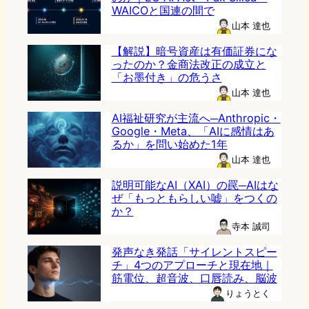
WAICOと国連の間で
山本 達也
【解説】暗号資産は有価証券にな
ったのか？金商法改正の成立と
「お墨付き」の危うさ
山本 達也
AI福祉研究が主流へ─Anthropic・
Google・Meta、「AIに感情はあ
るか」を問い始めた1年
山本 達也
説明可能なAI（XAI）の罠─AIはな
ぜ「もっともらしい嘘」をつくの
か？
寺本 誠司
発声なき発話「サイレントスピー
チ」4つのアプローチと現在地｜
筋電位、超音波、口唇読み、脳波
りょうとく