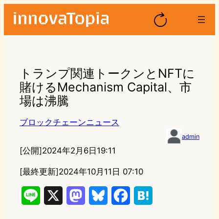
トランプ関連トークンとNFTに
賭けるMechanism Capital、市
場は沸騰
ブロックチェーンニュース
admin
[公開]
2024年2月6日19:11
[最終更新]
2024年10月11日 07:10
L
X
M
B
F
H
i
a
l
a
a