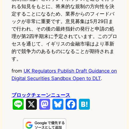
れる知見をもとに、将来的な規制の方向性を決
定することになるため、業界からのフィードバ
ックが非常に重要です。意見募集は5月29日ま
で行われ、その後の最終指針の発行と申請の処
理が第2四半期末に予定されています。このプロ
セスを通じて、イギリスの金融市場はより革新
的で競争力のあるものになることが期待されま
す。
from
UK Regulators Publish Draft Guidance on
Digital Securities Sandbox Open to DLT
.
ブロックチェーンニュース
L
X
M
B
F
H
i
a
l
a
a
n
s
u
c
t