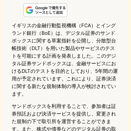
n
s
u
c
t
e
t
e
e
e
イギリスの金融行動監視機構（FCA）とイング
ランド銀行（BoE）は、デジタル証券のサンド
o
s
b
n
ボックスに関する草案指針を公開し、分散型台
d
k
o
a
帳技術（DLT）を用いた製品やサービスのテス
o
y
o
トを可能にする計画を発表しました。このデジ
タル証券サンドボックスは、金融サービスにお
n
k
けるDLTのテストを目的としており、5年間の運
用が予定されています。これにより、証券決済
に関する新たな規制体制の導入が検討されてい
ます。
サンドボックスを利用することで、参加者は証
券預託および決済サービスを提供し、変更され
た規制の下で取引所を運営することができま
す。また、株式や債券などのデジタル証券の取