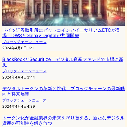
ドイツ証券取引所にビットコインとイーサリアムETCが登
場、DWSとGalaxy Digitalが共同開発
ブロックチェーンニュース
2024年4月6日1:21
BlackRockとSecuritize、デジタル資産ファンドで市場に新
風
ブロックチェーンニュース
2024年4月4日3:44
デジタルトークンの革新と挑戦：ブロックチェーンの最新動
向と将来展望
ブロックチェーンニュース
2024年4月4日4:39
トークン化が金融業界の未来を塗り替える、新たなデジタル
資産の可能性を解き放つ