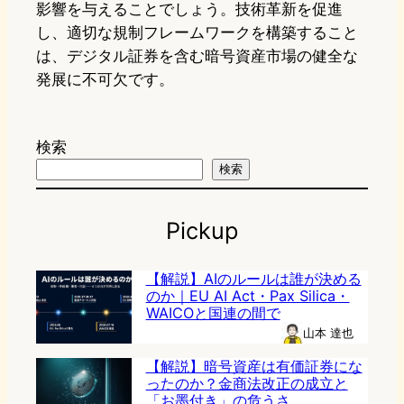
影響を与えることでしょう。技術革新を促進
し、適切な規制フレームワークを構築すること
は、デジタル証券を含む暗号資産市場の健全な
発展に不可欠です。
検索
検索
Pickup
【解説】AIのルールは誰が決める
のか｜EU AI Act・Pax Silica・
WAICOと国連の間で
山本 達也
【解説】暗号資産は有価証券にな
ったのか？金商法改正の成立と
「お墨付き」の危うさ