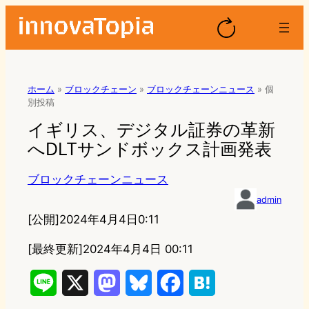
ホーム
»
ブロックチェーン
»
ブロックチェーンニュース
»
個
別投稿
イギリス、デジタル証券の革新
へDLTサンドボックス計画発表
ブロックチェーンニュース
admin
[公開]
2024年4月4日0:11
[最終更新]
2024年4月4日 00:11
L
X
M
B
F
H
i
a
l
a
a