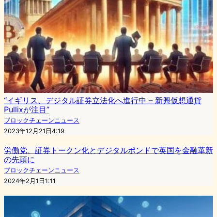
“イギリス、デジタル証券立法化へ進行中 – 新興仮想通貨
Pullixが注目”
ブロックチェーンニュース
2023年12月21日4:19
労働党、証券トークン化とデジタルポンドで英国を金融革新
の先頭に
ブロックチェーンニュース
2024年2月1日1:11