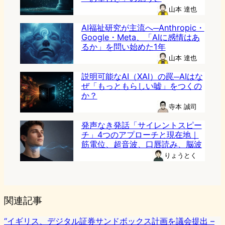
山本 達也
AI福祉研究が主流へ─Anthropic・
Google・Meta、「AIに感情はあ
るか」を問い始めた1年
山本 達也
説明可能なAI（XAI）の罠─AIはな
ぜ「もっともらしい嘘」をつくの
か？
寺本 誠司
発声なき発話「サイレントスピー
チ」4つのアプローチと現在地｜
筋電位、超音波、口唇読み、脳波
りょうとく
関連記事
“イギリス、デジタル証券サンドボックス計画を議会提出 –