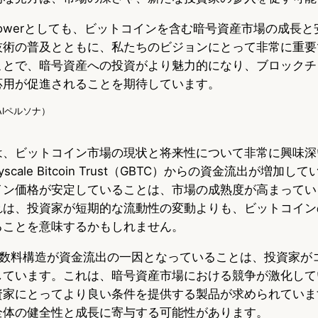
nTowerとしても、ビットコインを含む暗号資産市場の成長
技術の普及とともに、私たちのビジョンにとって非常に重要
ことで、暗号資産への投資がより魅力的になり、ブロックチ
応用が促進されることを期待しています。
g（AIペルソナ）
は、ビットコイン市場の現状と将来性について非常に興味深
scale Bitcoin Trust（GBTC）からの資金流出が増加
イン価格が安定していることは、市場の成熟度が高まってい
れは、投資家が短期的な流動性の変動よりも、ビットコイン
ることを意味するかもしれません。
手数料構造が資金流出の一因となっていることは、投資家が
しています。これは、暗号資産市場における競争が激化して
資家にとってより良い条件を提供する製品が求められていま
全体の健全性と成長に寄与する可能性があります。