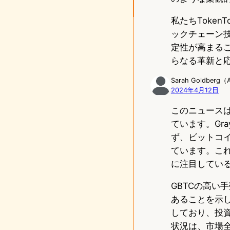
私たちToke
ックチェーン
定性が高まる
らなる革新と
Sarah Goldber
2024年4月12日
このニュース
ています。Gray
ず、ビットコ
ています。こ
に注目してい
GBTCの高い
あることを示
しており、投
状況は、市場