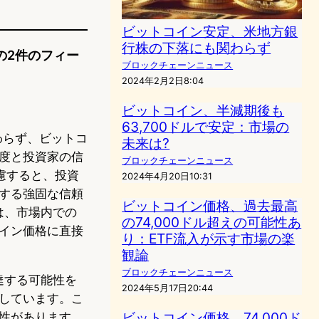
ビットコイン安定、米地方銀
行株の下落にも関わらず
への2件のフィー
ブロックチェーンニュース
2024年2月2日8:04
ビットコイン、半減期後も
63,700ドルで安定：市場の
も関わらず、ビットコ
未来は?
熟度と投資家の信
ブロックチェーンニュース
慮すると、投資
2024年4月20日10:31
する強固な信頼
ビットコイン価格、過去最高
流入は、市場内での
の74,000ドル超えの可能性あ
イン価格に直接
り：ETF流入が示す市場の楽
観論
ブロックチェーンニュース
に達する可能性を
2024年5月17日20:44
しています。こ
ビットコイン価格、74,000ド
性があります。