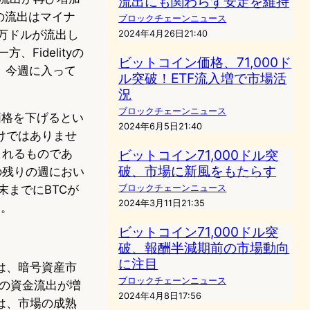
流出にも関わらず安定を維持
体の流出はマイナ
ブロックチェーンニュース
0万ドルが流出し
2024年4月26日21:40
Fidelityの
ビットコイン価格、71,000ド
した。今週に入って
ル突破！ETF流入増で市場活
況
ブロックチェーンニュース
価格を下げるとい
2024年6月5日21:40
けではありませ
ビットコイン71,000ドル突
されるものであ
破、市場に新風をもたらす
の残りの週におい
ブロックチェーンニュース
末までにBTCが
2024年3月11日21:35
す。
ビットコイン71,000ドル突
破、報酬半減期前の市場動向
に注目
スは、暗号資産市
ブロックチェーンニュース
）からの資金流出が増
2024年4月8日17:56
は、市場の成熟