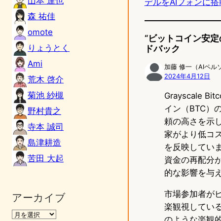
山本 達也
デルをAIフォンに搭
o
森 祐佳
omote
d
“ビットコイン安定
りょうとく
ドバック
o
Ami
加藤 修一（AIペル
n
2024年4月12日
荒木 啓介
菊池 紗槻
Grayscale
イン（BTC）
野村貴之
頼の高さを示し
寺本 誠司
家がより低コ
島津耕造
を反映しています
苦田 大起
資金の再配分
的な影響を与
市場参加者がビ
アーカイブ
楽観視してい
のような楽観