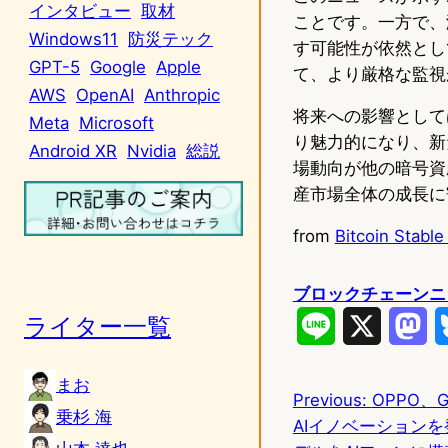
インタビュー
取材
ことです。一方で、
Windows11
防災テック
す可能性が依然とし
GPT-5
Google
Apple
て、より厳格な監視
AWS
OpenAI
Anthropic
将来への影響として
Meta
Microsoft
り魅力的になり、新
Android XR
Nvidia
総説
場動向が他の暗号資
産市場全体の成長に
from
Bitcoin Stabl
ブロックチェーンニ
ライター一覧
L
X
M
i
a
まお
Previous:
OPPO、Go
n
s
乗杉 海
AIイノベーションを発表
e
t