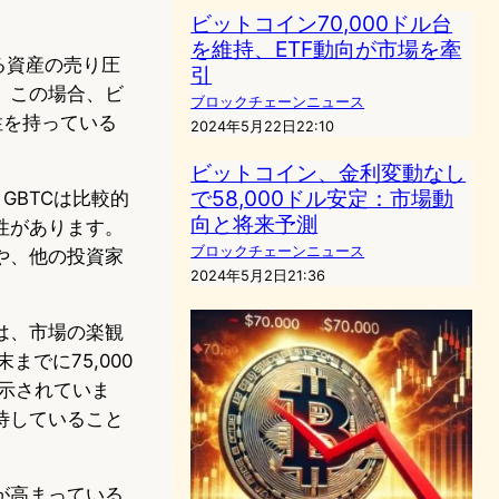
ビットコイン70,000ドル台
を維持、ETF動向が市場を牽
る資産の売り圧
引
、この場合、ビ
ブロックチェーンニュース
性を持っている
2024年5月22日22:10
ビットコイン、金利変動なし
で58,000ドル安定：市場動
GBTCは比較的
向と将来予測
性があります。
ブロックチェーンニュース
や、他の投資家
2024年5月2日21:36
は、市場の楽観
までに75,000
が示されていま
待していること
が高まっている