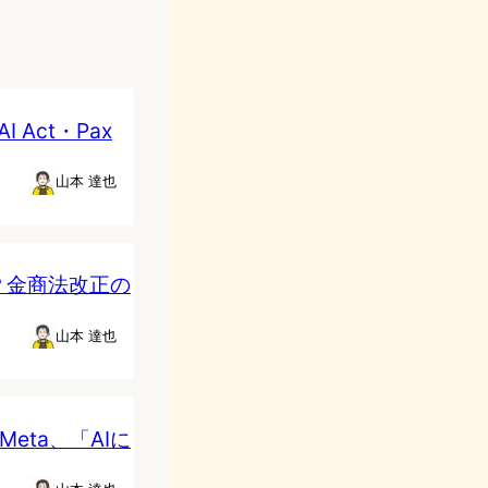
Act・Pax
山本 達也
？金商法改正の
山本 達也
Meta、「AIに