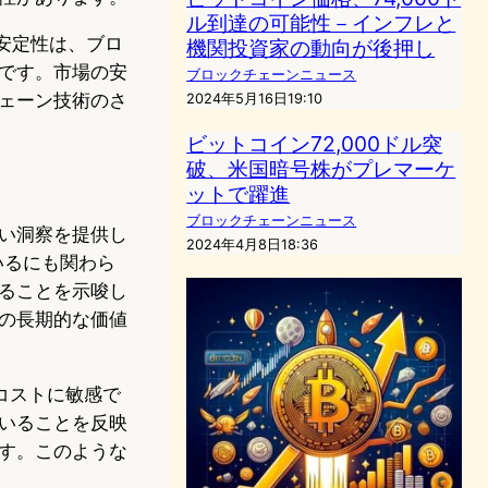
ル到達の可能性－インフレと
と安定性は、ブロ
機関投資家の動向が後押し
です。市場の安
ブロックチェーンニュース
ェーン技術のさ
2024年5月16日19:10
ビットコイン72,000ドル突
破、米国暗号株がプレマーケ
ットで躍進
ブロックチェーンニュース
い洞察を提供し
2024年4月8日18:36
しているにも関わら
ることを示唆し
の長期的な価値
コストに敏感で
いることを反映
す。このような