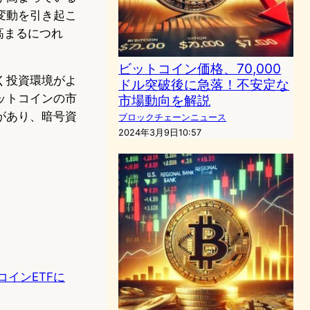
変動を引き起こ
高まるにつれ
ビットコイン価格、70,000
く投資環境がよ
ドル突破後に急落！不安定な
ットコインの市
市場動向を解説
があり、暗号資
ブロックチェーンニュース
2024年3月9日10:57
インETFに