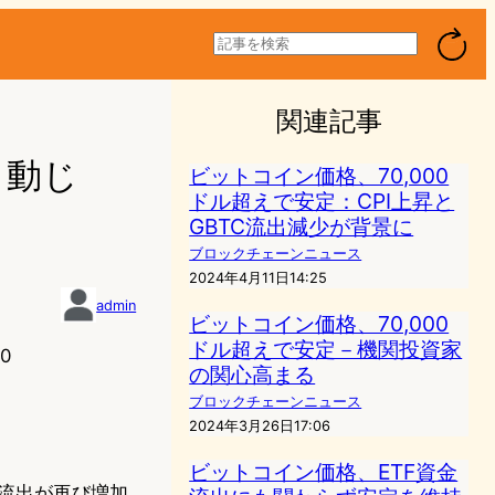
検
索
関連記事
も動じ
ビットコイン価格、70,000
ドル超えで安定：CPI上昇と
GBTC流出減少が背景に
ブロックチェーンニュース
2024年4月11日14:25
admin
ビットコイン価格、70,000
ドル超えで安定－機関投資家
0
の関心高まる
ブロックチェーンニュース
2024年3月26日17:06
ビットコイン価格、ETF資金
の資金流出が再び増加