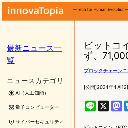
ーTech for Human Evolution
ビットコイ
最新ニュース一
ず、71,0
覧
ブロックチェーンニ
ニュースカテゴリ
[公開]
2024年4月12
AI（人工知能）
L
X
M
量子コンピューター
i
a
サイバーセキュリティ
ビットコイン（BTC）の
n
s