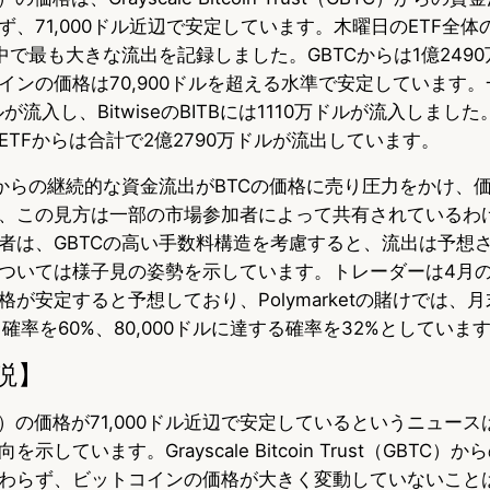
、71,000ドル近辺で安定しています。木曜日のETF全
e
e
e
中で最も大きな流出を記録しました。GBTCからは1億249
s
b
n
ンの価格は70,900ドルを超える水準で安定しています。一方、
ルが流入し、BitwiseのBITBには1110万ドルが流入しま
k
o
a
TFからは合計で2億2790万ドルが流出しています。
y
o
Cからの継続的な資金流出がBTCの価格に売り圧力をかけ、
k
、この見方は一部の市場参加者によって共有されているわ
者は、GBTCの高い手数料構造を考慮すると、流出は予想
ついては様子見の姿勢を示しています。トレーダーは4月
が安定すると予想しており、Polymarketの賭けでは、月
する確率を60%、80,000ドルに達する確率を32%としていま
説】
C）の価格が71,000ドル近辺で安定しているというニュー
しています。Grayscale Bitcoin Trust（GBTC
わらず、ビットコインの価格が大きく変動していないこと