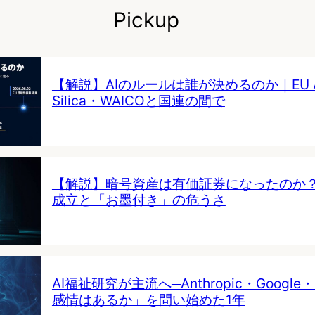
Pickup
【解説】AIのルールは誰が決めるのか｜EU AI 
Silica・WAICOと国連の間で
【解説】暗号資産は有価証券になったのか
成立と「お墨付き」の危うさ
AI福祉研究が主流へ─Anthropic・Google・
感情はあるか」を問い始めた1年