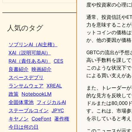
度や投資家の心理に
通常、投資信託やE
力を意味することが
人気のタグ
ットコインの価格は
か、他の要因が価格
ソブリンAI（AI主権）
GBTCの流出が予
XAI（説明可能AI）
高い手数料を課して
RAI（責任あるAI）
CES
このような状況下で
良書紹介
映画紹介
による買い支えがあ
スペースデブリ
ランサムウェア
XREAL
また、トレーダーが
政策
NotebookLM
的な見方を反映してい
全固体電池
フィジカルAI
ドルまたは80,00
ステーブルコイン
JPYC
す。これは、市場参
を示していると考え
キヤノン
CoeFont
著作権
今日は何の日
このニュースが示す