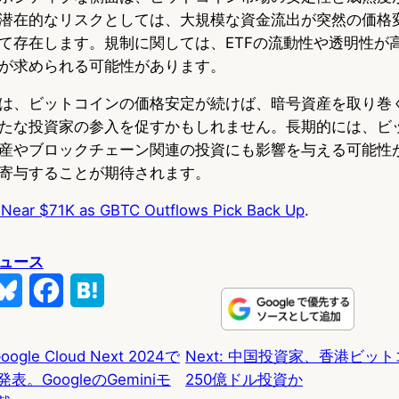
潜在的なリスクとしては、大規模な資金流出が突然の価格
て存在します。規制に関しては、ETFの流動性や透明性が
が求められる可能性があります。
は、ビットコインの価格安定が続けば、暗号資産を取り巻
たな投資家の参入を促すかもしれません。長期的には、ビ
産やブロックチェーン関連の投資にも影響を与える可能性
寄与することが期待されます。
e Near $71K as GBTC Outflows Pick Back Up
.
ュース
B
F
H
l
a
a
ogle Cloud Next 2024で
Next:
中国投資家、香港ビットコ
u
c
t
。GoogleのGeminiモ
250億ドル投資か
e
e
e