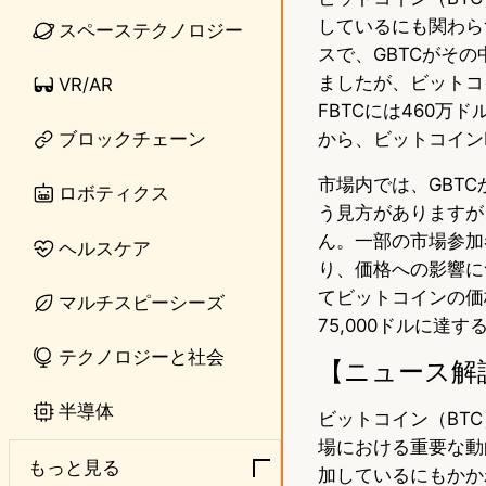
しているにも関わらず
スペーステクノロジー
e
t
スで、GBTCがその
o
ましたが、ビットコイ
VR/AR
FBTCには460万ド
d
から、ビットコインE
ブロックチェーン
o
市場内では、GBT
ロボティクス
n
う見方がありますが
ん。一部の市場参加
ヘルスケア
り、価格への影響に
てビットコインの価格
マルチスピーシーズ
75,000ドルに達
テクノロジーと社会
【ニュース解
半導体
ビットコイン（BT
場における重要な動向を示
もっと見る
加しているにもかか