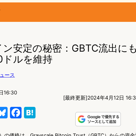
ー
ン安定の秘密：GBTC流出に
00ドルを維持
ュース
日16:30
[最終更新]
2024年4月12日 16:3
B
F
H
l
a
a
価格は、Grayscale Bitcoin Trust（GBTC）から
u
c
t