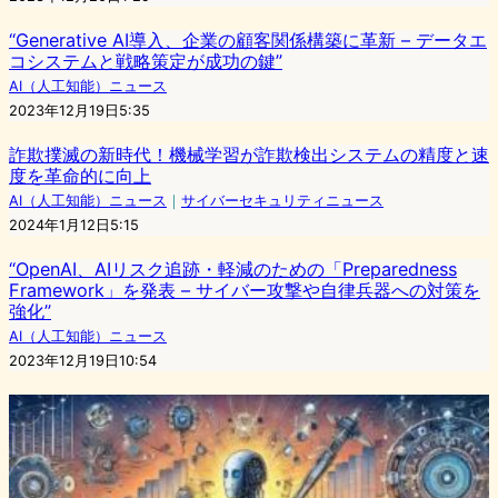
“Generative AI導入、企業の顧客関係構築に革新 – データエ
コシステムと戦略策定が成功の鍵”
AI（人工知能）ニュース
2023年12月19日5:35
詐欺撲滅の新時代！機械学習が詐欺検出システムの精度と速
度を革命的に向上
AI（人工知能）ニュース
｜
サイバーセキュリティニュース
2024年1月12日5:15
“OpenAI、AIリスク追跡・軽減のための「Preparedness
Framework」を発表 – サイバー攻撃や自律兵器への対策を
強化”
AI（人工知能）ニュース
2023年12月19日10:54