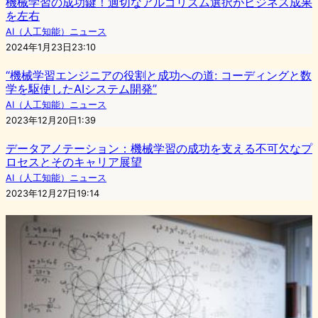
機械学習の成功鍵！適切なアルゴリズム選択がビジネス成果
を左右
AI（人工知能）ニュース
2024年1月23日23:10
“機械学習エンジニアの役割と成功への道: コーディングと数
学を駆使したAIシステム開発”
AI（人工知能）ニュース
2023年12月20日1:39
データアノテーション：機械学習の成功を支える不可欠なプ
ロセスとそのキャリア展望
AI（人工知能）ニュース
2023年12月27日19:14