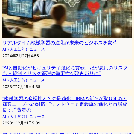
リアルタイム機械学習の進化が未来のビジネスを変革
AI（人工知能）ニュース
2024年2月27日4:56
“AIと自動化がセキュリティ強化に貢献、だが悪用のリスク
も – 規制とリスク管理の重要性が浮き彫りに”
AI（人工知能）ニュース
2023年12月19日4:35
“機械学習の多様性とAIの最適化：IBMの新たな取り組みと
顧客ニーズへの対応” “ソフトウェア定義車の進化と市場成
長：消費者の
AI（人工知能）ニュース
2023年12月21日5:39