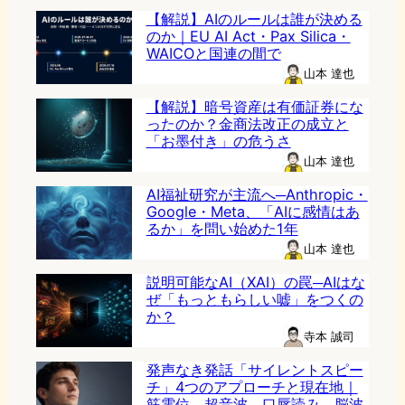
【解説】AIのルールは誰が決める
のか｜EU AI Act・Pax Silica・
WAICOと国連の間で
山本 達也
【解説】暗号資産は有価証券にな
ったのか？金商法改正の成立と
「お墨付き」の危うさ
山本 達也
AI福祉研究が主流へ─Anthropic・
Google・Meta、「AIに感情はあ
るか」を問い始めた1年
山本 達也
説明可能なAI（XAI）の罠─AIはな
ぜ「もっともらしい嘘」をつくの
か？
寺本 誠司
発声なき発話「サイレントスピー
チ」4つのアプローチと現在地｜
筋電位、超音波、口唇読み、脳波