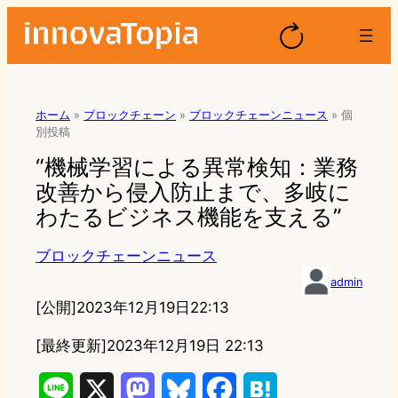
ホーム
»
ブロックチェーン
»
ブロックチェーンニュース
»
個
別投稿
“機械学習による異常検知：業務
改善から侵入防止まで、多岐に
わたるビジネス機能を支える”
ブロックチェーンニュース
admin
[公開]
2023年12月19日22:13
[最終更新]
2023年12月19日 22:13
L
X
M
B
F
H