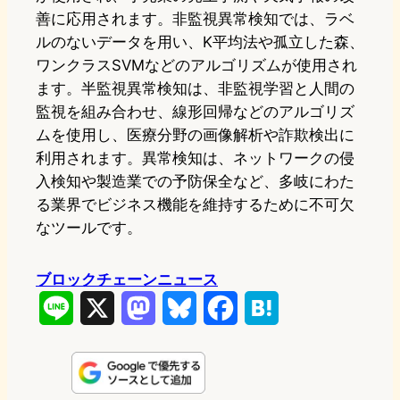
善に応用されます。非監視異常検知では、ラベ
ルのないデータを用い、K平均法や孤立した森、
ワンクラスSVMなどのアルゴリズムが使用され
ます。半監視異常検知は、非監視学習と人間の
監視を組み合わせ、線形回帰などのアルゴリズ
ムを使用し、医療分野の画像解析や詐欺検出に
利用されます。異常検知は、ネットワークの侵
入検知や製造業での予防保全など、多岐にわた
る業界でビジネス機能を維持するために不可欠
なツールです。
ブロックチェーンニュース
L
X
M
B
F
H
i
a
l
a
a
n
s
u
c
t