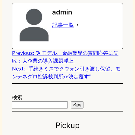
e
t
e
e
e
admin
o
s
b
n
記事一覧
d
k
o
a
o
y
o
n
k
Previous:
“AIモデル、金融業界の質問応答に失
敗：大企業の導入課題浮上”
Next:
“手続きミスでクウォン引き渡し保留、モ
ンテネグロ控訴裁判所が決定覆す”
検索
検索
Pickup