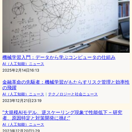
機械学習入門：データから学ぶコンピュータの仕組み
AI（人工知能）ニュース
2025年2月14日16:13
金融革命の先駆者：機械学習がもたらすリスク管理と効率性
の飛躍
AI（人工知能）ニュース
｜
テクノロジーと社会ニュース
2023年12月21日23:19
“大規模AIモデル、逆スケーリング現象で性能低下 – 研究
者、原因特定と対策開発に挑む”
AI（人工知能）ニュース
2023年12月20日1:29