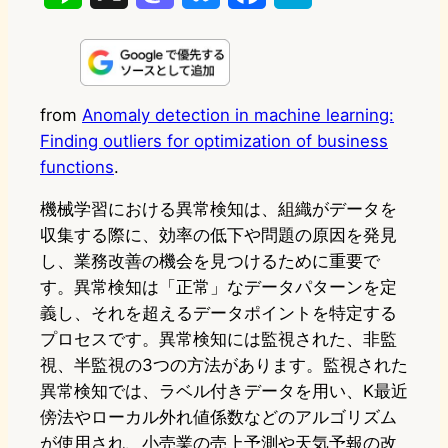
i
a
l
a
a
n
s
u
c
t
e
t
e
e
e
from
Anomaly detection in machine learning:
Finding outliers for optimization of business
o
s
b
n
functions
.
d
k
o
a
機械学習における異常検知は、組織がデータを
o
y
o
収集する際に、効率の低下や問題の原因を発見
n
k
し、業務改善の機会を見つけるために重要で
す。異常検知は「正常」なデータパターンを定
義し、それを超えるデータポイントを特定する
プロセスです。異常検知には監視された、非監
視、半監視の3つの方法があります。監視された
異常検知では、ラベル付きデータを用い、K最近
傍法やローカル外れ値係数などのアルゴリズム
が使用され、小売業の売上予測や天気予報の改