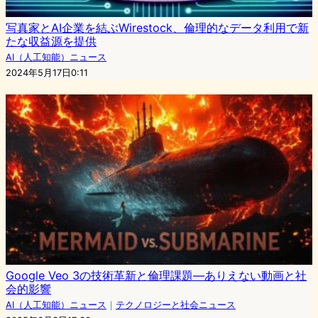
写真家とAI企業を結ぶWirestock、倫理的なデータ利用で新
たな収益源を提供
AI（人工知能）ニュース
2024年5月17日0:11
Google Veo 3の技術革新と倫理課題―ありえない動画と社
会的影響
AI（人工知能）ニュース
｜
テクノロジーと社会ニュース