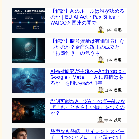
【解説】AIのルールは誰が決める
のか｜EU AI Act・Pax Silica・
WAICOと国連の間で
山本 達也
【解説】暗号資産は有価証券にな
ったのか？金商法改正の成立と
「お墨付き」の危うさ
山本 達也
AI福祉研究が主流へ─Anthropic・
Google・Meta、「AIに感情はあ
るか」を問い始めた1年
山本 達也
説明可能なAI（XAI）の罠─AIはな
ぜ「もっともらしい嘘」をつくの
か？
寺本 誠司
発声なき発話「サイレントスピー
チ」4つのアプローチと現在地｜