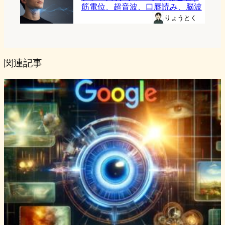
筋電位、超音波、口唇読み、脳波
りょうとく
関連記事