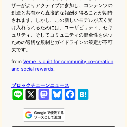
ザーがよりアクティブに参加し、コンテンツの
創造と共有から直接的な報酬を得ることが期待
されます。しかし、この新しいモデルが広く受
け入れられるためには、ユーザビリティ、セキ
ュリティ、そしてコミュニティの健全性を保つ
ための適切な規制とガイドラインの策定が不可
欠です。
from
Veme is built for community co-creation
and social rewards
.
ブロックチェーンニュース
L
X
M
B
F
H
i
a
l
a
a
n
s
u
c
t
e
t
e
e
e