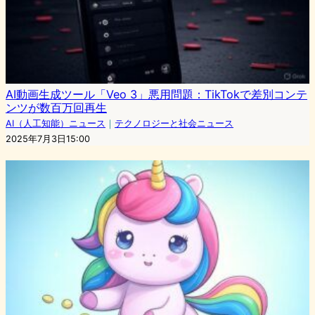
AI動画生成ツール「Veo 3」悪用問題：TikTokで差別コンテ
ンツが数百万回再生
AI（人工知能）ニュース
｜
テクノロジーと社会ニュース
2025年7月3日15:00