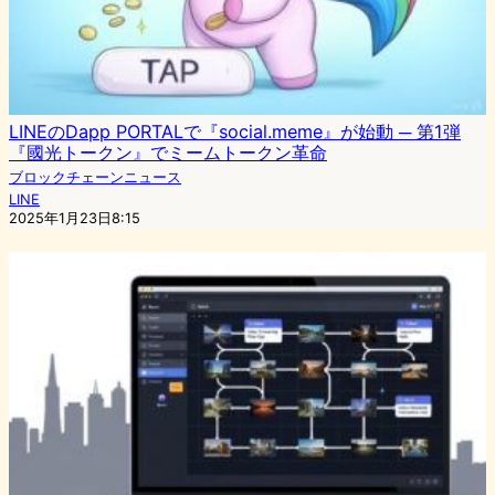
LINEのDapp PORTALで『social.meme』が始動 ─ 第1弾
『國光トークン』でミームトークン革命
ブロックチェーンニュース
LINE
2025年1月23日8:15