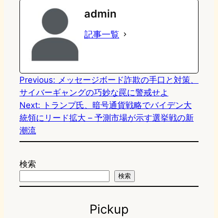
admin
o
s
b
n
記事一覧
d
k
o
a
o
y
o
n
k
Previous:
メッセージボード詐欺の手口と対策、
サイバーギャングの巧妙な罠に警戒せよ
Next:
トランプ氏、暗号通貨戦略でバイデン大
統領にリード拡大 – 予測市場が示す選挙戦の新
潮流
検索
検索
Pickup