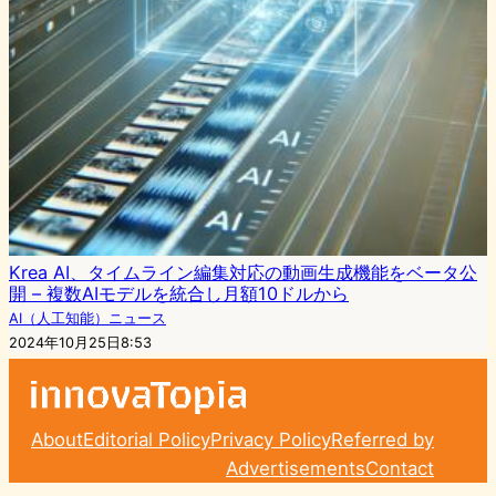
Krea AI、タイムライン編集対応の動画生成機能をベータ公
開 – 複数AIモデルを統合し月額10ドルから
AI（人工知能）ニュース
2024年10月25日8:53
About
Editorial Policy
Privacy Policy
Referred by
Advertisements
Contact