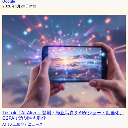
Google
2026年1月20日9:12
TikTok「AI Alive」登場：静止写真をAIがショート動画化、
C2PAで透明性も強化
AI（人工知能）ニュース