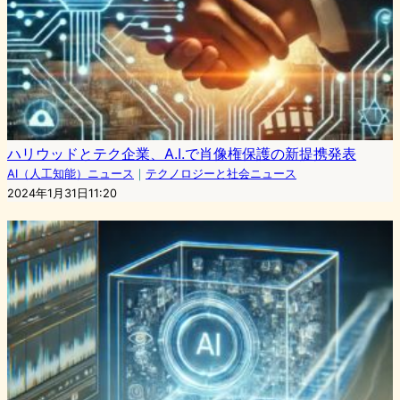
ハリウッドとテク企業、A.I.で肖像権保護の新提携発表
AI（人工知能）ニュース
｜
テクノロジーと社会ニュース
2024年1月31日11:20