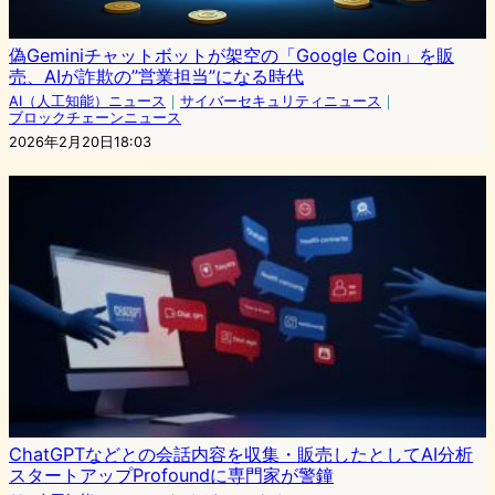
偽Geminiチャットボットが架空の「Google Coin」を販
売、AIが詐欺の”営業担当”になる時代
AI（人工知能）ニュース
｜
サイバーセキュリティニュース
｜
ブロックチェーンニュース
2026年2月20日18:03
ChatGPTなどとの会話内容を収集・販売したとしてAI分析
スタートアップProfoundに専門家が警鐘