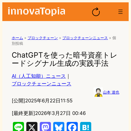
ホーム
»
ブロックチェーン
»
ブロックチェーンニュース
»
個
別投稿
ChatGPTを使った暗号資産トレ
ードシグナル生成の実践手法
AI（人工知能）ニュース
｜
ブロックチェーンニュース
山本 達也
[公開]
2025年6月22日11:55
[最終更新]
2026年3月27日 00:46
L
X
M
B
F
H