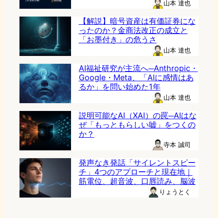
山本 達也
【解説】暗号資産は有価証券にな
ったのか？金商法改正の成立と
「お墨付き」の危うさ
山本 達也
AI福祉研究が主流へ─Anthropic・
Google・Meta、「AIに感情はあ
るか」を問い始めた1年
山本 達也
説明可能なAI（XAI）の罠─AIはな
ぜ「もっともらしい嘘」をつくの
か？
寺本 誠司
発声なき発話「サイレントスピー
チ」4つのアプローチと現在地｜
筋電位、超音波、口唇読み、脳波
りょうとく