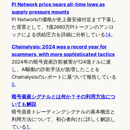
Pi Network price nears all-time lows as
supply pressure mounts
Pi Networkの価格が史上最安値付近まで下落し
た背景として、1億2660万PIトークンのアンロ
ックによる供給圧力を詳細に分析している
14
。
Chainalysis: 2024 was a record year for
scammers, with more sophisticated tactics
2024年の暗号資産詐欺被害が124億ドルに達
し、AI駆動の詐欺手法が急増したことを
Chainalysisのレポートに基づいて報告している
5
。
暗号資産シグナルとは何か？その利用方法につ
いても解説
暗号資産トレーディングシグナルの基本概念と
利用方法について、初心者向けに詳しく解説し
ている
1
。