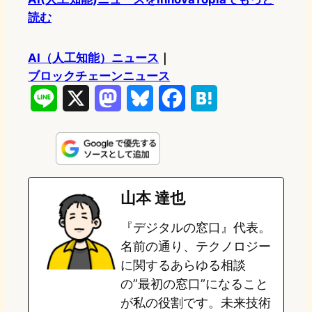
読む
AI（人工知能）ニュース
｜
ブロックチェーンニュース
L
X
M
B
F
H
i
a
l
a
a
n
s
u
c
t
e
t
e
e
e
山本 達也
o
s
b
n
『デジタルの窓口』代表。
d
k
o
a
名前の通り、テクノロジー
o
y
o
に関するあらゆる相談
の”最初の窓口”になること
n
k
が私の役割です。未来技術