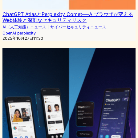
ChatGPT AtlasとPerplexity Comet──AIブラウザが変える
Web体験と深刻なセキュリティリスク
AI（人工知能）ニュース
｜
サイバーセキュリティニュース
OpenAI
perplexity
2025年10月27日11:30