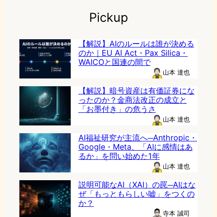
Pickup
【解説】AIのルールは誰が決める
のか｜EU AI Act・Pax Silica・
WAICOと国連の間で
山本 達也
【解説】暗号資産は有価証券にな
ったのか？金商法改正の成立と
「お墨付き」の危うさ
山本 達也
AI福祉研究が主流へ─Anthropic・
Google・Meta、「AIに感情はあ
るか」を問い始めた1年
山本 達也
説明可能なAI（XAI）の罠─AIはな
ぜ「もっともらしい嘘」をつくの
か？
寺本 誠司