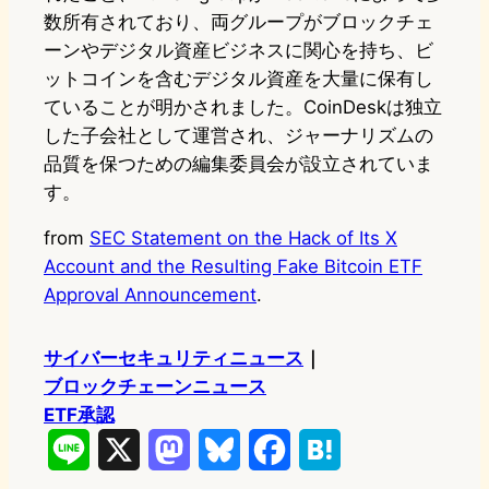
数所有されており、両グループがブロックチェ
ーンやデジタル資産ビジネスに関心を持ち、ビ
ットコインを含むデジタル資産を大量に保有し
ていることが明かされました。CoinDeskは独立
した子会社として運営され、ジャーナリズムの
品質を保つための編集委員会が設立されていま
す。
from
SEC Statement on the Hack of Its X
Account and the Resulting Fake Bitcoin ETF
Approval Announcement
.
サイバーセキュリティニュース
｜
ブロックチェーンニュース
ETF承認
L
X
M
B
F
H