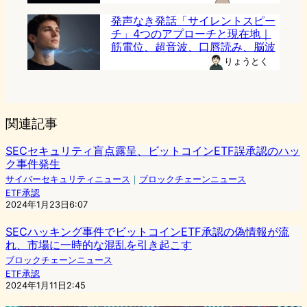
発声なき発話「サイレントスピー
チ」4つのアプローチと現在地｜
筋電位、超音波、口唇読み、脳波
りょうとく
関連記事
SECセキュリティ盲点露呈、ビットコインETF誤承認のハッ
ク事件発生
サイバーセキュリティニュース
｜
ブロックチェーンニュース
ETF承認
2024年1月23日6:07
SECハッキング事件でビットコインETF承認の偽情報が流
れ、市場に一時的な混乱を引き起こす
ブロックチェーンニュース
ETF承認
2024年1月11日2:45