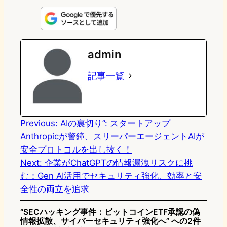
i
a
l
a
a
n
s
u
c
t
e
t
e
e
e
admin
o
s
b
n
記事一覧
d
k
o
a
o
y
o
n
k
Previous:
AIの裏切り”: スタートアップ
Anthropicが警鐘、スリーパーエージェントAIが
安全プロトコルを出し抜く！
Next:
企業がChatGPTの情報漏洩リスクに挑
む：Gen AI活用でセキュリティ強化、効率と安
全性の両立を追求
“SECハッキング事件：ビットコインETF承認の偽
情報拡散、サイバーセキュリティ強化へ” への2件