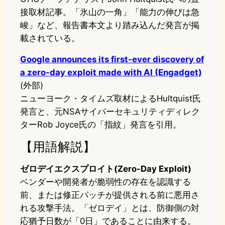
接取材記事。「氷山の一角」「能力の伸びは急
峻」など、報告書本文より踏み込んだ発言が掲
載されている。
Google announces its first-ever discovery of
a zero-day exploit made with AI (Engadget)
(外部)
ニューヨーク・タイムズ取材によるHultquist氏
発言と、元NSAサイバーセキュリティディレク
ターRob Joyce氏の「指紋」発言を引用。
【用語解説】
ゼロデイエクスプロイト(Zero-Day Exploit)
ベンダーや開発者が脆弱性の存在を認識する
前、または修正パッチが提供される前に悪用さ
れる攻撃手法。「ゼロデイ」とは、防御側の対
応猶予日数が「0日」であることに由来する。