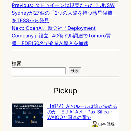
Previous:
タトゥイーンは現実だった？UNSW
Sydneyが27個の「2つの太陽を持つ惑星候補」
をTESSから発見
Next:
OpenAI、新会社「Deployment
Company」設立─40億ドル調達でTomoro買
収、FDE150名で企業AI導入を加速
検索
検索
Pickup
【解説】AIのルールは誰が決める
のか｜EU AI Act・Pax Silica・
WAICOと国連の間で
山本 達也