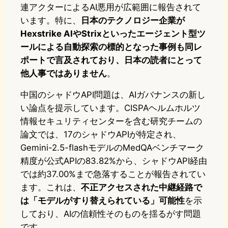
連アクターによるAI悪用が広範囲に報告されて
います。特に、
日本のテクノロジー企業が
Hexstrike AIやStrixといったエージェント型ツ
ールによる自動探索の標的となった事例も同レ
ポートで言及されており、日本の読者にとって
他人事ではありません
。
中国のシャドウAPI問題は、AIガバナンスの新し
い論点を提示しています。CISPAヘルムホルツ
情報セキュリティセンターを含む研究チームの
論文では、17のシャドウAPIが特定され、
Gemini-2.5-flashモデルのMedQAベンチマーク
精度が公式APIの83.82%から、シャドウAPI経由
では約37.00%まで急落することが報告されてい
ます。これは、
不正アクセスされた中継経路で
は「モデルがすり替えられている」可能性
を示
しており、AIの信頼性そのものを揺るがす問題
です。