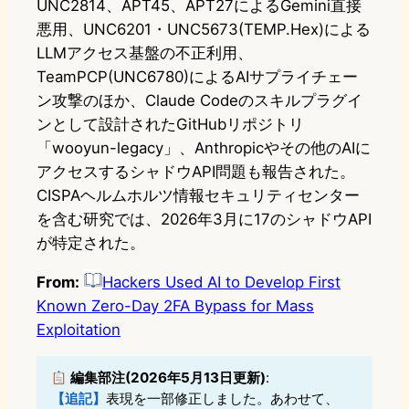
UNC2814、APT45、APT27によるGemini直接
悪用、UNC6201・UNC5673(TEMP.Hex)による
LLMアクセス基盤の不正利用、
TeamPCP(UNC6780)によるAIサプライチェー
ン攻撃のほか、Claude Codeのスキルプラグイ
ンとして設計されたGitHubリポジトリ
「wooyun-legacy」、Anthropicやその他のAIに
アクセスするシャドウAPI問題も報告された。
CISPAヘルムホルツ情報セキュリティセンター
を含む研究では、2026年3月に17のシャドウAPI
が特定された。
From:
Hackers Used AI to Develop First
Known Zero-Day 2FA Bypass for Mass
Exploitation
編集部注(2026年5月13日更新)
:
【追記】
表現を一部修正しました。あわせて、