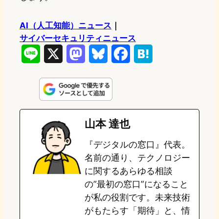
AI（人工知能）ニュース
｜
サイバーセキュリティニュース
L
X
M
B
F
H
i
a
l
a
a
n
s
u
c
t
e
t
e
e
e
山本 達也
o
s
b
n
『デジタルの窓口』代表。
d
k
o
a
名前の通り、テクノロジー
o
y
o
に関するあらゆる相談
の”最初の窓口”になること
n
k
が私の役割です。未来技術
がもたらす「期待」と、情