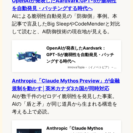
OpenAIが発表したAardvark:GPT-5が脆弱性
を自動発見・パッチングする時代へ
AIによる脆弱性自動発見の「防御側」事例。本
記事で言及したBig SleepやCodeMenderと対比
して読むと、AI防御技術の現在地が見える。
OpenAIが発表したAardvark：
GPT-5が脆弱性を自動発見・パッチ
ングする時代へ
innovaTopia -（イノベトピア） – …
Anthropic「Claude Mythos Preview」が金融
規制を動かす│英米カナダ3カ国が同時対応
AIが数千件のゼロデイ脆弱性を発見した事案。
AIの「盾と矛」が同じ道具から生まれる構造を
考える上で必読。
Anthropic「Claude Mythos