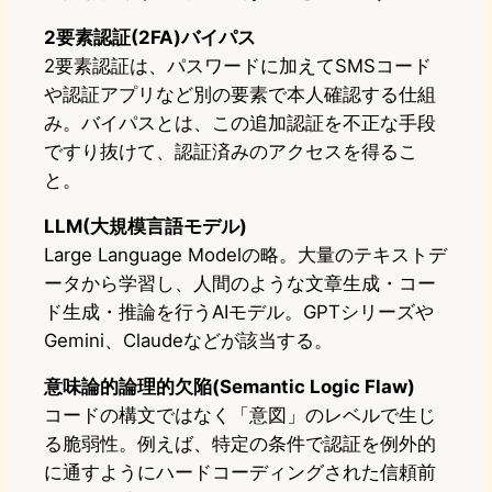
2要素認証(2FA)バイパス
2要素認証は、パスワードに加えてSMSコード
や認証アプリなど別の要素で本人確認する仕組
み。バイパスとは、この追加認証を不正な手段
ですり抜けて、認証済みのアクセスを得るこ
と。
LLM(大規模言語モデル)
Large Language Modelの略。大量のテキストデ
ータから学習し、人間のような文章生成・コー
ド生成・推論を行うAIモデル。GPTシリーズや
Gemini、Claudeなどが該当する。
意味論的論理的欠陥(Semantic Logic Flaw)
コードの構文ではなく「意図」のレベルで生じ
る脆弱性。例えば、特定の条件で認証を例外的
に通すようにハードコーディングされた信頼前