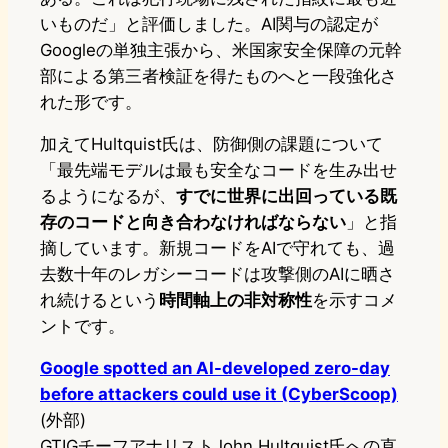
いものだ」と評価しました。AI関与の認定が
Googleの単独主張から、米国家安全保障の元幹
部による第三者検証を得たものへと一段強化さ
れた形です。
加えてHultquist氏は、防御側の課題について
「最先端モデルは最も安全なコードを生み出せ
るようになるが、
すでに世界に出回っている既
存のコードと向き合わなければならない
」と指
摘しています。新規コードをAIで守れても、過
去数十年のレガシーコードは攻撃側のAIに晒さ
れ続けるという
時間軸上の非対称性
を示すコメ
ントです。
Google spotted an AI-developed zero-day
before attackers could use it (CyberScoop)
(外部)
GTIGチーフアナリストJohn Hultquist氏への直