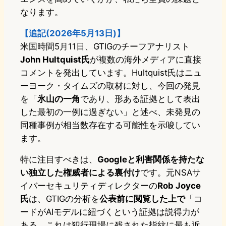
なります。
【追記(2026年5月13日)】
米国時間5月11日、GTIGのチーフアナリスト
John Hultquist氏
が複数の海外メディアに直接
コメントを発出しています。Hultquist氏はニュ
ーヨーク・タイムズの取材に対し、今回の発見
を「
氷山の一角
であり、形ある証拠として表出
した最初の一例に過ぎない」と述べ、未発見の
同種事例が相当数存在する可能性を示唆してい
ます。
特に注目すべきは、
Googleと利害関係を持たな
い独立した権威者による裏付け
です。元NSAサ
イバーセキュリティディレクターの
Rob Joyce
氏
は、GTIGの分析を
公表前に閲覧した上で
「コ
ードがAIモデルに紐づくという証拠は説得力が
ある。これは犯行現場に残された指紋に最も近