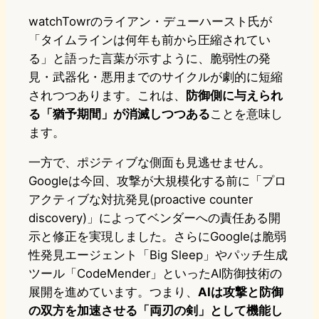
watchTowrのライアン・デューハースト氏が
「タイムラインは何年も前から圧縮されてい
る」と語った言葉が示すように、脆弱性の発
見・武器化・悪用までのサイクルが劇的に短縮
されつつあります。これは、
防御側に与えられ
る「猶予期間」が消滅しつつある
ことを意味し
ます。
一方で、ポジティブな側面も見逃せません。
Googleは今回、攻撃が大規模化する前に「プロ
アクティブな対抗発見(proactive counter
discovery)」によってベンダーへの責任ある開
示と修正を実現しました。さらにGoogleは脆弱
性発見エージェント「Big Sleep」やパッチ生成
ツール「CodeMender」といったAI防御技術の
展開を進めています。つまり、
AIは攻撃と防御
の双方を加速させる「両刃の剣」として機能し