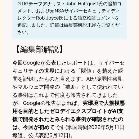
GTIGチーフアナリストJohn Hultquist氏の追加コ
メント、および元NSAサイバーセキュリティディ
レクターRob Joyce氏による独立検証コメントを
追記しました。詳細は編集部解説末尾をご覧くだ
さい。
【編集部解説】
今回Googleが公表したレポートは、サイバーセ
キュリティの世界における「閾値」を越えた瞬
間を記録したものと言えます。AIが脆弱性発見
やマルウェア開発の「補助」として使われてい
る事例はこれまで何度も報告されてきました
が、Googleの報告によれば、
実環境で大規模悪
用を目的としたゼロデイエクスプロイトがAI支
援で開発されたとみられる事例が確認されたの
は、今回が初めて
です(米国時間2026年5月11日
報道、公式表記5月12日)。