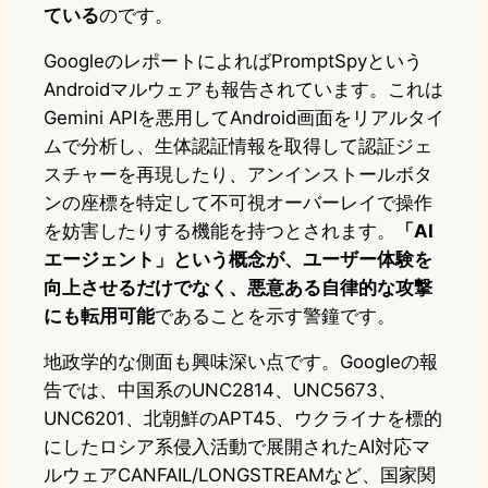
ている
のです。
GoogleのレポートによればPromptSpyという
Androidマルウェアも報告されています。これは
Gemini APIを悪用してAndroid画面をリアルタイ
ムで分析し、生体認証情報を取得して認証ジェ
スチャーを再現したり、アンインストールボタ
ンの座標を特定して不可視オーバーレイで操作
を妨害したりする機能を持つとされます。
「AI
エージェント」という概念が、ユーザー体験を
向上させるだけでなく、悪意ある自律的な攻撃
にも転用可能
であることを示す警鐘です。
地政学的な側面も興味深い点です。Googleの報
告では、中国系のUNC2814、UNC5673、
UNC6201、北朝鮮のAPT45、ウクライナを標的
にしたロシア系侵入活動で展開されたAI対応マ
ルウェアCANFAIL/LONGSTREAMなど、国家関