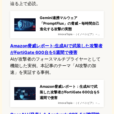
辿る上で必読。
Gemini連携マルウェア
「PromptFlux」の脅威 – 毎時間自己
進化する攻撃の実態
innovaTopia -（イノベトピア） – …
Amazon脅威レポート:生成AIで武装した攻撃者
がFortiGate 600台を5週間で侵害
AIが攻撃者のフォースマルチプライヤーとして
機能した実例。本記事のテーマ「AI攻撃の加
速」を実証する事例。
Amazon脅威レポート：生成AIで武
装した攻撃者がFortiGate 600台を5
週間で侵害
innovaTopia -（イノベトピア） – …