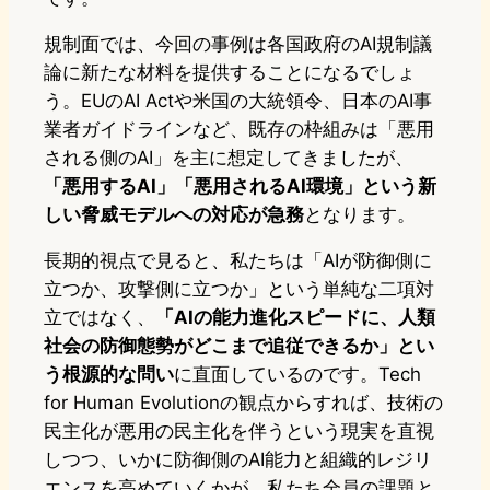
規制面では、今回の事例は各国政府のAI規制議
論に新たな材料を提供することになるでしょ
う。EUのAI Actや米国の大統領令、日本のAI事
業者ガイドラインなど、既存の枠組みは「悪用
される側のAI」を主に想定してきましたが、
「悪用するAI」「悪用されるAI環境」という新
しい脅威モデルへの対応が急務
となります。
長期的視点で見ると、私たちは「AIが防御側に
立つか、攻撃側に立つか」という単純な二項対
立ではなく、
「AIの能力進化スピードに、人類
社会の防御態勢がどこまで追従できるか」とい
う根源的な問い
に直面しているのです。Tech
for Human Evolutionの観点からすれば、技術の
民主化が悪用の民主化を伴うという現実を直視
しつつ、いかに防御側のAI能力と組織的レジリ
エンスを高めていくかが、私たち全員の課題と