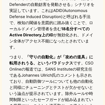
Defenderの自動妨害を発動させる」シナリオを
実証しています。これはADID(Autonomous
Defense Induced Disruption)と呼ばれる手法
で、検知の閾値を意図的に踏み抜くことで、ロ
ーカルドメイン管理者を含む
18名分すべての
Active Directory上のID
が無効化され、ドメイ
ン全体がアクセス不能になったとされていま
す。
つまり、
「守りの自動化」が「攻めの道具」に
転用されうる、というパラドックス
です。CSO
Onlineの報道では、SANS Instituteの研究主任
であるJohannes Ullrich氏のコメントも示され
ており、自動防御ツールについても他の自動化
と同様にチューニングとテストが欠かせないと
いう論点が提示されています。除外ルールや時
間制限といったセーフガードが組み込まれてい