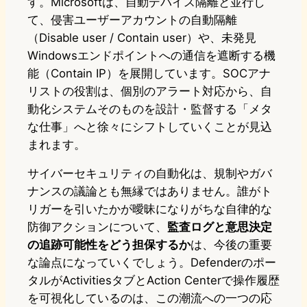
す。Microsoftは、自動デバイス隔離と並行し
て、侵害ユーザーアカウントの自動隔離
（Disable user / Contain user）や、未発見
Windowsエンドポイントへの通信を遮断する機
能（Contain IP）を展開しています。SOCアナ
リストの役割は、個別のアラート対応から、自
動化システムそのものを設計・監督する「メタ
な仕事」へと徐々にシフトしていくことが見込
まれます。
サイバーセキュリティの自動化は、規制やガバ
ナンスの議論とも無縁ではありません。誰がト
リガーを引いたかが曖昧になりがちな自律的な
防御アクションについて、
監査ログと意思決定
の追跡可能性をどう担保するか
は、今後の重要
な論点になっていくでしょう。Defenderのポー
タルがActivitiesタブとAction Centerで操作履歴
を可視化しているのは、この潮流への一つの応