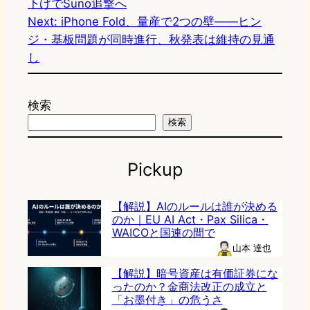
下げでSuno追撃へ
Next:
iPhone Fold、量産で2つの壁——ヒン
ジ・基板問題が同時進行、秋発表は維持の見通
し
検索
検索
Pickup
【解説】AIのルールは誰が決める
のか｜EU AI Act・Pax Silica・
WAICOと国連の間で
山本 達也
【解説】暗号資産は有価証券にな
ったのか？金商法改正の成立と
「お墨付き」の危うさ