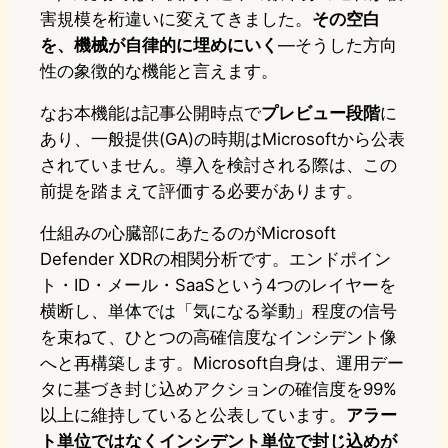
害規模を桁違いに変えてきました。
その空白
を、機械が自律的に埋めにいく
—そうした方向
性の象徴的な機能と言えます。
なお本機能は記事公開時点で
プレビュー段階
に
あり、一般提供(GA)の時期はMicrosoftから公表
されていません。導入を検討される際は、この
前提を踏まえて評価する必要があります。
仕組みの心臓部にあたるのがMicrosoft
Defender XDRの相関分析です。エンドポイン
ト・ID・メール・SaaSという4つのレイヤーを
横断し、単体では「気になる挙動」程度の信号
を束ねて、ひとつの高確信度なインシデント像
へと再構築します。Microsoft自身は、運用デー
タに基づき封じ込めアクションの確信度を99%
以上に維持していると公表しています。
アラー
ト単位ではなくインシデント単位で封じ込めが