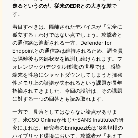
走るというのが、従来のEDRとの大きな差
で
す。
着目すべきは、隔離されたデバイスが「完全に
孤立する」わけではない点でしょう。攻撃者と
の通信路は遮断される一方、Defender for
Endpointとの通信路は維持されるため、調査員
は隔離後も内部状況を観測し続けられます。フ
ォレンジック(デジタル鑑識)の世界では、感染
端末を性急にシャットダウンしてしまうと揮発
性メモリ上の証拠が失われるという課題が長年
指摘されてきました。今回の設計は、その課題
に対する一つの回答とも読み取れます。
一方で、見落としてはならない論点がありま
す。米CSO Onlineが報じたSANS Instituteの研
究によれば、研究者のEnriquez氏は18名規模の
ハイブリッド環境において、攻撃者が「あえて