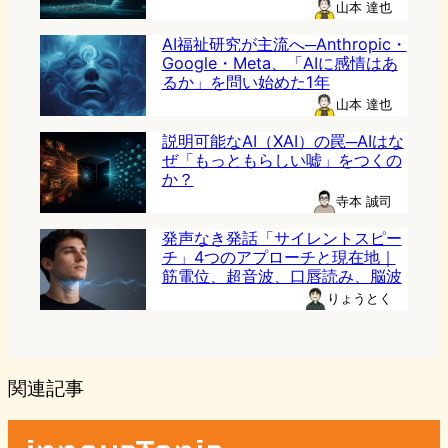
山本 達也
AI福祉研究が主流へ─Anthropic・
Google・Meta、「AIに感情はあ
るか」を問い始めた1年
山本 達也
説明可能なAI（XAI）の罠─AIはな
ぜ「もっともらしい嘘」をつくの
か？
寺本 誠司
発声なき発話「サイレントスピー
チ」4つのアプローチと現在地｜
筋電位、超音波、口唇読み、脳波
りょうとく
関連記事