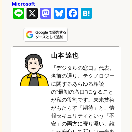
Microsoft
L
X
M
B
F
H
i
a
l
a
a
n
s
u
c
t
e
t
e
e
e
山本 達也
o
s
b
n
『デジタルの窓口』代表。
d
k
o
a
名前の通り、テクノロジー
o
y
o
に関するあらゆる相談
の”最初の窓口”になること
n
k
が私の役割です。未来技術
がもたらす「期待」と、情
報セキュリティという「不
安」の両方に寄り添い、誰
もが安心して新しい一歩を