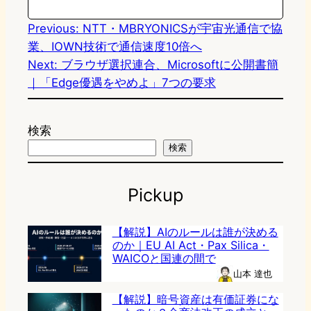
Previous:
NTT・MBRYONICSが宇宙光通信で協
業、IOWN技術で通信速度10倍へ
Next:
ブラウザ選択連合、Microsoftに公開書簡
｜「Edge優遇をやめよ」7つの要求
検索
検索
Pickup
【解説】AIのルールは誰が決める
のか｜EU AI Act・Pax Silica・
WAICOと国連の間で
山本 達也
【解説】暗号資産は有価証券にな