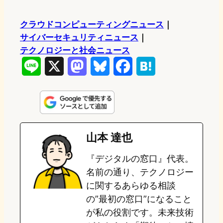
クラウドコンピューティングニュース
｜
サイバーセキュリティニュース
｜
テクノロジーと社会ニュース
L
X
M
B
F
H
i
a
l
a
a
n
s
u
c
t
e
t
e
e
e
山本 達也
o
s
b
n
『デジタルの窓口』代表。
d
k
o
a
名前の通り、テクノロジー
o
y
o
に関するあらゆる相談
の”最初の窓口”になること
n
k
が私の役割です。未来技術