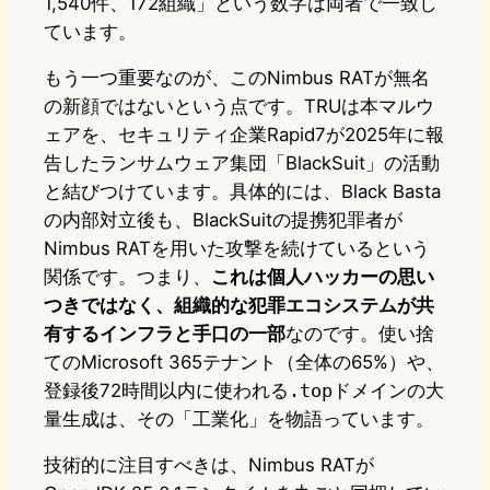
1,540件、172組織」という数字は両者で一致し
ています。
もう一つ重要なのが、このNimbus RATが無名
の新顔ではないという点です。TRUは本マルウ
ェアを、セキュリティ企業Rapid7が2025年に報
告したランサムウェア集団「BlackSuit」の活動
と結びつけています。具体的には、Black Basta
の内部対立後も、BlackSuitの提携犯罪者が
Nimbus RATを用いた攻撃を続けているという
関係です。つまり、
これは個人ハッカーの思い
つきではなく、組織的な犯罪エコシステムが共
有するインフラと手口の一部
なのです。使い捨
てのMicrosoft 365テナント（全体の65%）や、
登録後72時間以内に使われる
.top
ドメインの大
量生成は、その「工業化」を物語っています。
技術的に注目すべきは、Nimbus RATが