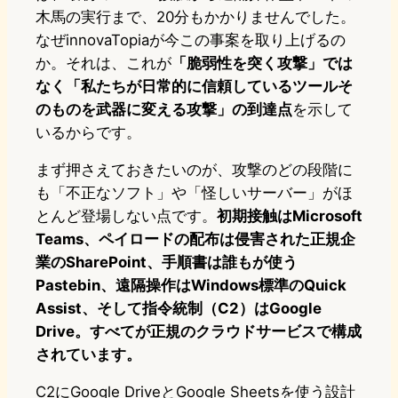
木馬の実行まで、20分もかかりませんでした。
なぜinnovaTopiaが今この事案を取り上げるの
か。それは、これが
「脆弱性を突く攻撃」では
なく「私たちが日常的に信頼しているツールそ
のものを武器に変える攻撃」の到達点
を示して
いるからです。
まず押さえておきたいのが、攻撃のどの段階に
も「不正なソフト」や「怪しいサーバー」がほ
とんど登場しない点です。
初期接触はMicrosoft
Teams、ペイロードの配布は侵害された正規企
業のSharePoint、手順書は誰もが使う
Pastebin、遠隔操作はWindows標準のQuick
Assist、そして指令統制（C2）はGoogle
Drive。すべてが正規のクラウドサービスで構成
されています。
C2にGoogle DriveとGoogle Sheetsを使う設計