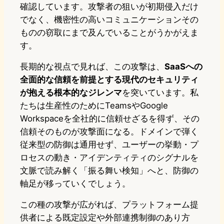
確認しています。攻撃者の狙いが初期侵入だけ
でなく、機密性の高いコミュニケーションその
ものの窃取にまで及んでいることがうかがえま
す。
長期的な視点で見れば、この攻撃は、
SaaSへの
全面的な信頼を前提とする現代のセキュリティ
が抱える根本的なジレンマ
を突いています。私
たちは生産性のためにTeamsやGoogle
Workspaceを全社的に信頼せざるを得ず、その
信頼そのものが攻撃面になる。ドメインで弾く
従来型の防御は通用せず、ユーザーの挙動・プ
ロセスの動き・アイデンティティのシグナルを
文脈で読み解く「振る舞い検知」へと、防御の
軸足が移っていくでしょう。
この種の攻撃が広がれば、プラットフォーム提
供者による既定設定や外部連携制御のあり方