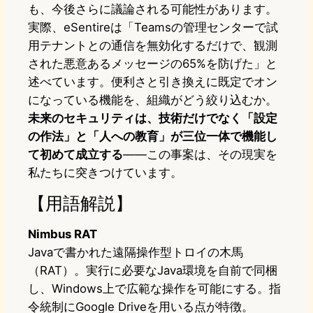
も、今後さらに議論される可能性があります。
実際、eSentireは「Teamsの管理センターで試
用テナントとの通信を無効化するだけで、観測
された悪意あるメッセージの65%を防げた」と
述べています。便利さと引き換えに既定でオン
になっている機能を、組織がどう絞り込むか。
未来のセキュリティは、技術だけでなく「設定
の作法」と「人への教育」が三位一体で機能し
て初めて成立する
——この事案は、その現実を
私たちに突きつけています。
【用語解説】
Nimbus RAT
Javaで書かれた遠隔操作型トロイの木馬
（RAT）。実行に必要なJava環境を自前で同梱
し、Windows上で広範な操作を可能にする。指
令統制にGoogle Driveを用いる点が特徴。