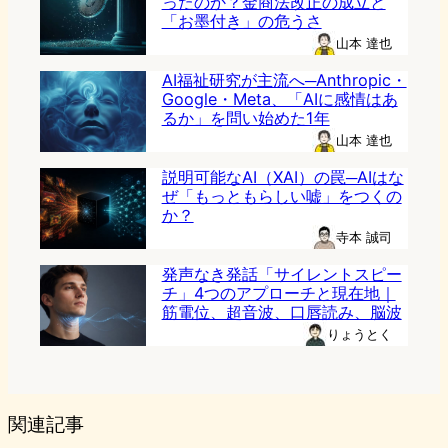
ったのか？金商法改正の成立と
「お墨付き」の危うさ
山本 達也
AI福祉研究が主流へ─Anthropic・
Google・Meta、「AIに感情はあ
るか」を問い始めた1年
山本 達也
説明可能なAI（XAI）の罠─AIはな
ぜ「もっともらしい嘘」をつくの
か？
寺本 誠司
発声なき発話「サイレントスピー
チ」4つのアプローチと現在地｜
筋電位、超音波、口唇読み、脳波
りょうとく
関連記事