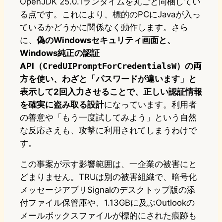
OpenJDK 25.0.1ランタイムを丸ごと同梱してい
る点です。これにより、標的のPCにJavaが入っ
ているかどうかに関係なく動作します。さら
に、
偽のWindowsセキュリティ画面と、
Windows純正の認証
API（
CredUIPromptForCredentialsW
）の両
方を使い、わざと「パスワードが違います」と
表示して2回入力させることで、正しい認証情報
を確実に盗み取る設計
になっています。利用者
の善意や「もう一度試してみよう」という自然
な反応さえも、攻撃に利用されてしまうわけで
す。
この事案が示す影響範囲は、一企業の被害にと
どまりません。TRUは別の被害組織で、暗号化
メッセージアプリSignalのデスクトップ版の添
付ファイル保管庫や、1.13GBに及ぶOutlookの
メールボックスファイルが標的にされた痕跡も