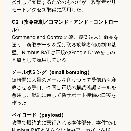
操作して支援するためのものだが、攻撃者がリ
モートアクセス取得に悪用した。
C2（指令統制／コマンド・アンド・コントロー
ル）
Command and Controlの略。感染端末に命令を
送り、窃取データを受け取る攻撃者側の制御基
盤。Nimbus RATは正規のGoogle Driveをこの
基盤として流用している。
メールボミング（email bombing）
短時間に大量のメールを送りつけて受信箱を麻
痺させる手口。今回は正規の購読確認メールを
悪用し、混乱に乗じて偽サポート接触の口実を
作った。
ペイロード（payload）
攻撃で最終的に実行される本体部分。本件では
Nimbus RAT本体を含むJavaアーカイブを指