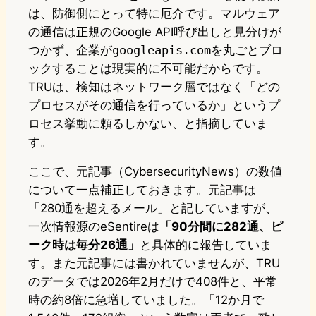
は、防御側にとって特に厄介です。マルウェア
の通信は正規のGoogle API呼び出しと見分けが
つかず、企業が
googleapis.com
を丸ごとブロ
ックすることは現実的に不可能だからです。
TRUは、検知はネットワーク層ではなく「どの
プロセスがその通信を行っているか」というプ
ロセス挙動に頼るしかない、と指摘していま
す。
ここで、元記事（CybersecurityNews）の数値
について一点補正しておきます。元記事は
「280通を超えるメール」と記していますが、
一次情報源のeSentireは
「90分間に282通、ピ
ーク時は毎分26通」
と具体的に報告していま
す。また元記事には書かれていませんが、TRU
のデータでは2026年2月だけで408件と、平常
時の約8倍に急増していました。「12か月で