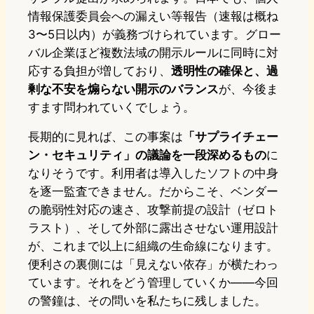
情報保護委員会への漏えい等報告（速報は概ね
3〜5日以内）が義務づけられています。グロー
バル企業ほど複数法域の開示ルールに同時に対
応する負担が増しており、
透明性の確保と、過
剰な不安を煽らない開示のバランス
が、今後ま
すます問われていくでしょう。
長期的に見れば、この事案は
「サプライチェー
ン・セキュリティ」の議論を一段深めるもの
に
なりそうです。利用者は導入したソフトの中身
を逐一監査できません。だからこそ、ベンダー
の脆弱性対応の速さ、攻撃前提の設計（ゼロト
ラスト）、そして外部に露出させない運用設計
が、これまで以上に組織の生命線になります。
便利さの裏側には「見えない依存」が横たわっ
ています。それをどう管理していくか——今回
の警鐘は、その問いを私たちに残しました。