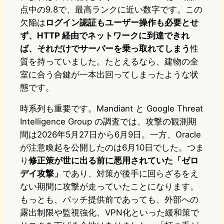
点中の9.8で、最高ランクに近い数字です。この
欠陥は
ログイン認証もユーザー操作も必要とせ
ず、HTTP 経由でネットワークに到達できれ
ば、それだけでサーバーを乗っ取れてしまう
性
質を持っていました。たとえるなら、建物の全
室に合う合鍵が一本出回ってしまったような状
態です。
時系列も重要です。Mandiant と Google Threat
Intelligence Group の調査では、攻撃の観測期
間は2026年5月27日から6月9日。一方、Oracle
が注意喚起を公開したのは6月10日でした。つま
り
修正策が世に出る前に悪用されていた「ゼロ
デイ攻撃」
であり、対策が後手に回らざるをえ
ない期間に攻撃が走っていたことになります。
もっとも、パッチ提供前であっても、外部への
露出制限や監視強化、VPN化といった緩和策で