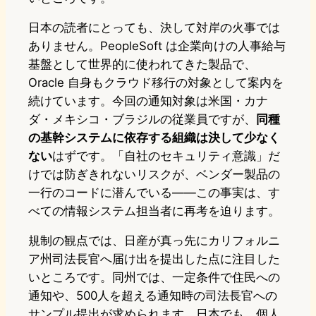
日本の読者にとっても、決して対岸の火事では
ありません。PeopleSoft は企業向けの人事給与
基盤として世界的に使われてきた製品で、
Oracle 自身もクラウド移行の対象として案内を
続けています。今回の通知対象は米国・カナ
ダ・メキシコ・ブラジルの従業員ですが、
同種
の基幹システムに依存する組織は決して少なく
ない
はずです。「自社のセキュリティ意識」だ
けでは防ぎきれないリスクが、ベンダー製品の
一行のコードに潜んでいる——この事実は、す
べての情報システム担当者に再考を迫ります。
規制の観点では、日産が真っ先にカリフォルニ
ア州司法長官へ届け出を提出した点に注目した
いところです。同州では、一定条件で住民への
通知や、500人を超える通知時の司法長官への
サンプル提出が求められます。日本でも、個人