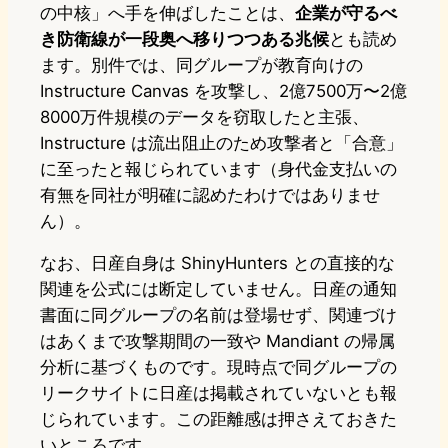
の中核」へ手を伸ばしたことは、
企業が守るべ
き防衛線が一段奥へ移りつつある兆候
とも読め
ます。別件では、同グループが教育向けの
Instructure Canvas を攻撃し、2億7500万〜2億
8000万件規模のデータを窃取したと主張、
Instructure は流出阻止のため攻撃者と「合意」
に至ったと報じられています（身代金支払いの
有無を同社が明確に認めたわけではありませ
ん）。
なお、日産自身は ShinyHunters との直接的な
関連を公式には断定していません。日産の通知
書面に同グループの名前は登場せず、関連づけ
はあくまで攻撃期間の一致や Mandiant の帰属
分析に基づくものです。現時点で同グループの
リークサイトに日産は掲載されていないとも報
じられています。この距離感は押さえておきた
いところです。