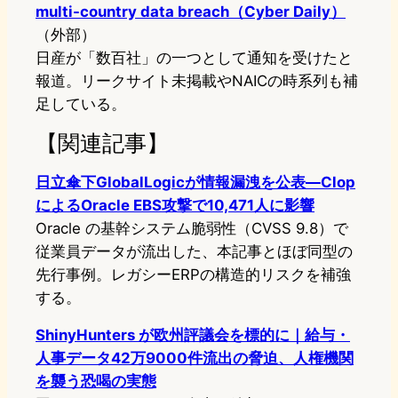
multi-country data breach（Cyber Daily）
（外部）
日産が「数百社」の一つとして通知を受けたと
報道。リークサイト未掲載やNAICの時系列も補
足している。
【関連記事】
日立傘下GlobalLogicが情報漏洩を公表—Clop
によるOracle EBS攻撃で10,471人に影響
Oracle の基幹システム脆弱性（CVSS 9.8）で
従業員データが流出した、本記事とほぼ同型の
先行事例。レガシーERPの構造的リスクを補強
する。
ShinyHunters が欧州評議会を標的に｜給与・
人事データ42万9000件流出の脅迫、人権機関
を襲う恐喝の実態