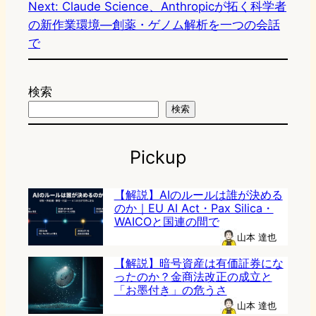
Next:
Claude Science、Anthropicが拓く科学者
の新作業環境—創薬・ゲノム解析を一つの会話
で
検索
検索
Pickup
【解説】AIのルールは誰が決める
のか｜EU AI Act・Pax Silica・
WAICOと国連の間で
山本 達也
【解説】暗号資産は有価証券にな
ったのか？金商法改正の成立と
「お墨付き」の危うさ
山本 達也