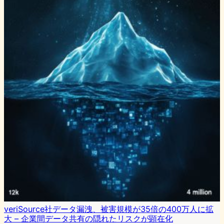
veriSource社データ漏洩、被害規模が35倍の400万人に拡
大 – 企業間データ共有の隠れたリスクが顕在化