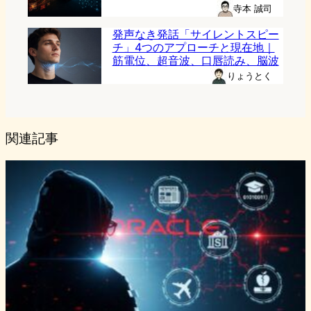
寺本 誠司
発声なき発話「サイレントスピー
チ」4つのアプローチと現在地｜
筋電位、超音波、口唇読み、脳波
りょうとく
関連記事