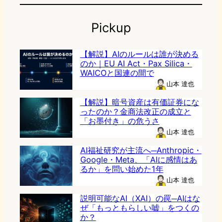
Pickup
【解説】AIのルールは誰が決める
のか｜EU AI Act・Pax Silica・
WAICOと国連の間で
山本 達也
【解説】暗号資産は有価証券にな
ったのか？金商法改正の成立と
「お墨付き」の危うさ
山本 達也
AI福祉研究が主流へ─Anthropic・
Google・Meta、「AIに感情はあ
るか」を問い始めた1年
山本 達也
説明可能なAI（XAI）の罠─AIはな
ぜ「もっともらしい嘘」をつくの
か？