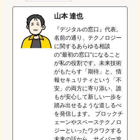
e
t
e
e
e
山本 達也
o
s
b
n
『デジタルの窓口』代表。
d
k
o
a
名前の通り、テクノロジー
o
y
o
に関するあらゆる相談
の”最初の窓口”になること
n
k
が私の役割です。未来技術
がもたらす「期待」と、情
報セキュリティという「不
安」の両方に寄り添い、誰
もが安心して新しい一歩を
踏み出せるような道しるべ
を発信します。 ブロックチ
ェーンやスペーステクノロ
ジーといったワクワクする
未来の話から、サイバー攻