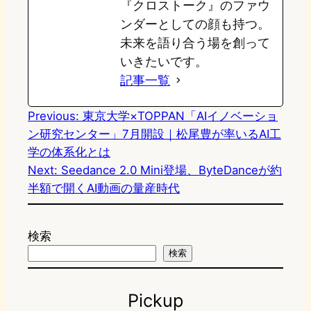
『クロストーク』のファウ
ンダーとしての顔も持つ。
未来を語り合う場を創って
いきたいです。
記事一覧
Previous:
東京大学×TOPPAN「AIイノベーショ
ン研究センター」7月開設｜松尾豊が率いるAI工
学の体系化とは
Next:
Seedance 2.0 Mini登場、ByteDanceが約
半額で開くAI動画の量産時代
検索
検索
Pickup