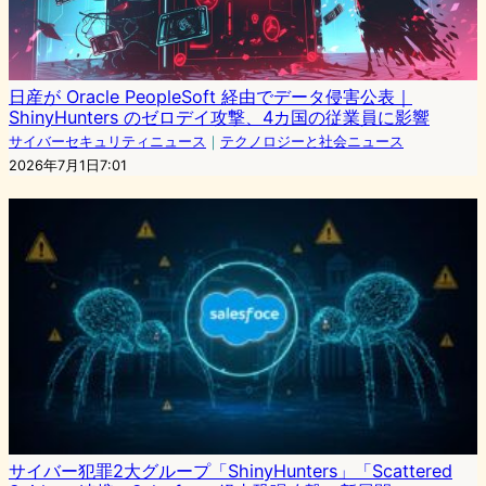
日産が Oracle PeopleSoft 経由でデータ侵害公表｜
ShinyHunters のゼロデイ攻撃、4カ国の従業員に影響
サイバーセキュリティニュース
｜
テクノロジーと社会ニュース
2026年7月1日7:01
サイバー犯罪2大グループ「ShinyHunters」「Scattered