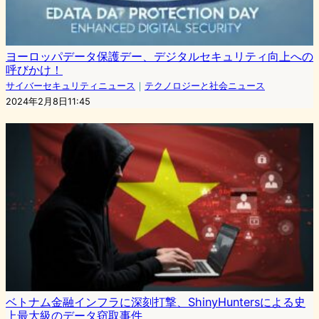
ヨーロッパデータ保護デー、デジタルセキュリティ向上への
呼びかけ！
サイバーセキュリティニュース
｜
テクノロジーと社会ニュース
2024年2月8日11:45
ベトナム金融インフラに深刻打撃、ShinyHuntersによる史
上最大級のデータ窃取事件