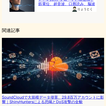
筋電位、超音波、口唇読み、脳波
りょうとく
関連記事
SoundCloudで大規模データ侵害、29.8百万アカウントに影
響｜ShinyHuntersによる恐喝とDoS攻撃の全貌