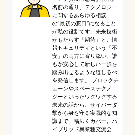
d
k
o
a
名前の通り、テクノロジー
o
y
o
に関するあらゆる相談
の”最初の窓口”になること
n
k
が私の役割です。未来技術
がもたらす「期待」と、情
報セキュリティという「不
安」の両方に寄り添い、誰
もが安心して新しい一歩を
踏み出せるような道しるべ
を発信します。 ブロックチ
ェーンやスペーステクノロ
ジーといったワクワクする
未来の話から、サイバー攻
撃から身を守る実践的な知
識まで、幅広くカバー。ハ
イブリッド異業種交流会