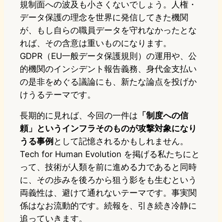
規制面への波及も小さくないでしょう。人権・
データ保護の理念を世界に発信してきた機関
が、もし自らの職員データを守れなかったとな
れば、その含意は重いものになります。
GDPR（EU一般データ保護規則）の運用や、公
的機関のインシデント報告義務、身代金支払い
の是非をめぐる議論にも、新たな論点を投げか
けうるテーマです。
長期的に見れば、今回の一件は
「制度への信
頼」というインフラそのものが攻撃対象になり
うる事例
として記憶されるかもしれません。
Tech for Human Evolution を掲げる私たちにと
って、技術が人類を前に進める力であると同時
に、その歩みを後ろから狙う影をも生むという
両義性は、避けて通れないテーマです。事実関
係はなお流動的です。続報を、引き続き冷静に
追っていきます。