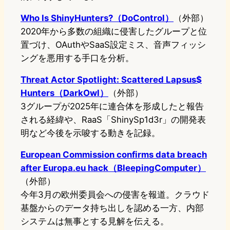
Who Is ShinyHunters?（DoControl）
（外部）
2020年から多数の組織に侵害したグループと位
置づけ、OAuthやSaaS設定ミス、音声フィッシ
ングを悪用する手口を分析。
Threat Actor Spotlight: Scattered Lapsus$
Hunters（DarkOwl）
（外部）
3グループが2025年に連合体を形成したと報告
される経緯や、RaaS「ShinySp1d3r」の開発表
明など今後を示唆する動きを記録。
European Commission confirms data breach
after Europa.eu hack（BleepingComputer）
（外部）
今年3月の欧州委員会への侵害を報道。クラウド
基盤からのデータ持ち出しを認める一方、内部
システムは無事とする見解を伝える。