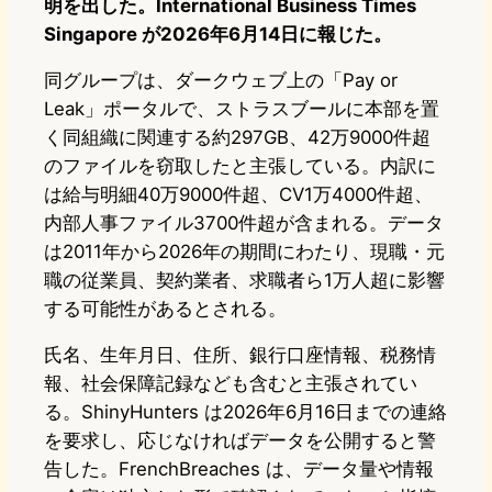
明を出した。International Business Times
Singapore が2026年6月14日に報じた。
同グループは、ダークウェブ上の「Pay or
Leak」ポータルで、ストラスブールに本部を置
く同組織に関連する約297GB、42万9000件超
のファイルを窃取したと主張している。内訳に
は給与明細40万9000件超、CV1万4000件超、
内部人事ファイル3700件超が含まれる。データ
は2011年から2026年の期間にわたり、現職・元
職の従業員、契約業者、求職者ら1万人超に影響
する可能性があるとされる。
氏名、生年月日、住所、銀行口座情報、税務情
報、社会保障記録なども含むと主張されてい
る。ShinyHunters は2026年6月16日までの連絡
を要求し、応じなければデータを公開すると警
告した。FrenchBreaches は、データ量や情報