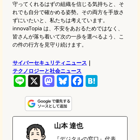
守ってくれるはずの組織を信じる気持ちと、そ
れでも自分で確かめる姿勢。その両方を手放さ
ずにいたいと、私たちは考えています。
innovaTopia は、不安をあおるためではなく、
皆さんが落ち着いて次の一歩を選べるよう、こ
の件の行方を見守り続けます。
サイバーセキュリティニュース
｜
テクノロジーと社会ニュース
L
X
M
B
F
H
i
a
l
a
a
n
s
u
c
t
e
t
e
e
e
山本 達也
o
s
b
n
『デジタルの窓口』代表。