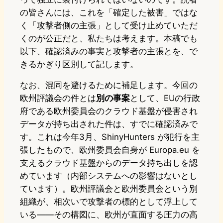
の皆さんには、これを「確定した被害」ではな
く「攻撃者側の主張」として受け止めていただ
くのが公正だと、私たちは考えます。本稿でも
以下、確認済みの事実と攻撃者の主張とを、で
きるかぎり区別して記します。
なお、混同を避けるために補足します。今回の
欧州評議会の件とは
別の事案
として、EUの行政
府である欧州委員会のクラウド基盤が侵害され
データが持ち出された件は、すでに確認済みで
す。これは今年3月、ShinyHunters が犯行を主
張したもので、欧州委員会自身が Europa.eu を
支えるクラウド基盤からのデータ持ち出しを認
めています（内部システムへの影響はないとし
ています）。欧州評議会と欧州委員会という別
組織が、相次いで攻撃者の標的として浮上して
いる——その構図に、欧州が直面する圧力の高