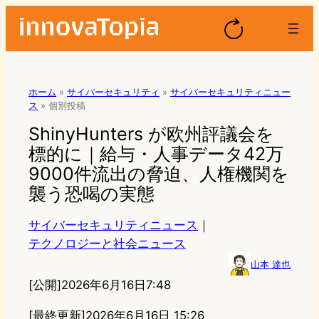
ホーム
»
サイバーセキュリティ
»
サイバーセキュリティニュー
ス
»
個別投稿
ShinyHunters が欧州評議会を
標的に｜給与・人事データ42万
9000件流出の脅迫、人権機関を
襲う恐喝の実態
サイバーセキュリティニュース
｜
テクノロジーと社会ニュース
山本 達也
[公開]
2026年6月16日7:48
[最終更新]
2026年6月16日 15:26