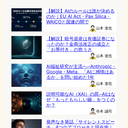
【解説】AIのルールは誰が決める
のか｜EU AI Act・Pax Silica・
WAICOと国連の間で
山本 達也
【解説】暗号資産は有価証券にな
ったのか？金商法改正の成立と
「お墨付き」の危うさ
山本 達也
AI福祉研究が主流へ─Anthropic・
Google・Meta、「AIに感情はあ
るか」を問い始めた1年
山本 達也
説明可能なAI（XAI）の罠─AIはな
ぜ「もっともらしい嘘」をつくの
か？
寺本 誠司
発声なき発話「サイレントスピー
チ」4つのアプローチと現在地｜