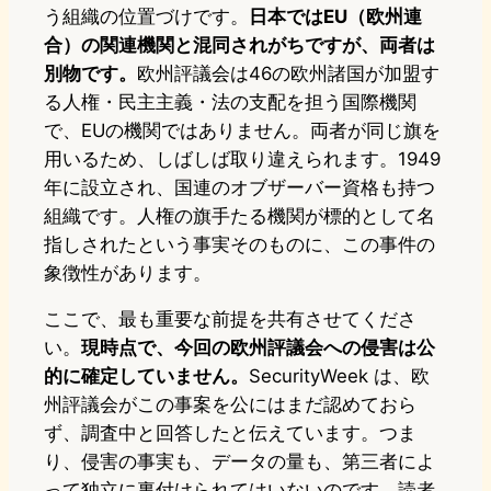
う組織の位置づけです。
日本ではEU（欧州連
合）の関連機関と混同されがちですが、両者は
別物です。
欧州評議会は46の欧州諸国が加盟す
る人権・民主主義・法の支配を担う国際機関
で、EUの機関ではありません。両者が同じ旗を
用いるため、しばしば取り違えられます。1949
年に設立され、国連のオブザーバー資格も持つ
組織です。人権の旗手たる機関が標的として名
指しされたという事実そのものに、この事件の
象徴性があります。
ここで、最も重要な前提を共有させてくださ
い。
現時点で、今回の欧州評議会への侵害は公
的に確定していません。
SecurityWeek は、欧
州評議会がこの事案を公にはまだ認めておら
ず、調査中と回答したと伝えています。つま
り、侵害の事実も、データの量も、第三者によ
って独立に裏付けられてはいないのです。読者