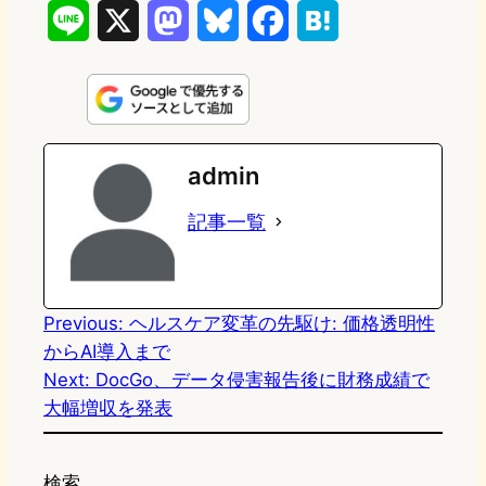
L
X
M
B
F
H
i
a
l
a
a
n
s
u
c
t
e
t
e
e
e
admin
o
s
b
n
記事一覧
d
k
o
a
o
y
o
n
k
Previous:
ヘルスケア変革の先駆け: 価格透明性
からAI導入まで
Next:
DocGo、データ侵害報告後に財務成績で
大幅増収を発表
検索