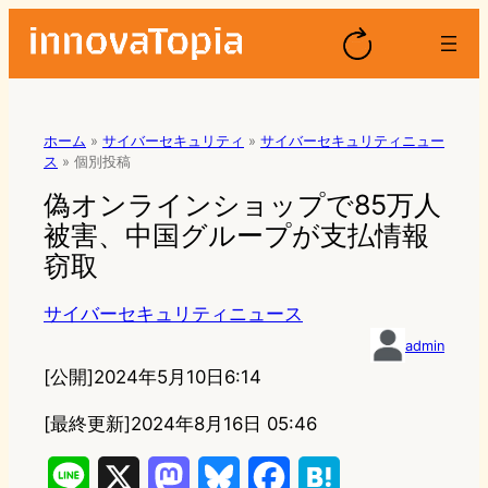
ホーム
»
サイバーセキュリティ
»
サイバーセキュリティニュー
ス
»
個別投稿
偽オンラインショップで85万人
被害、中国グループが支払情報
窃取
サイバーセキュリティニュース
admin
[公開]
2024年5月10日6:14
[最終更新]
2024年8月16日 05:46
L
X
M
B
F
H