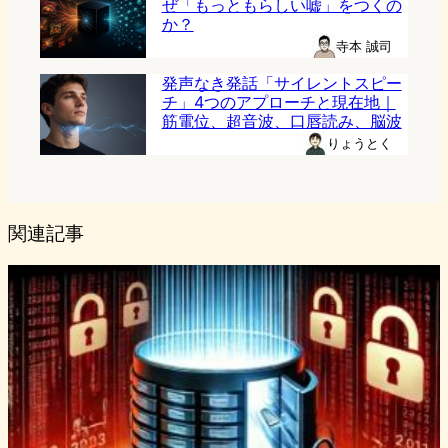
ぜ「もっともらしい嘘」をつくの
か？
寺本 誠司
発声なき発話「サイレントスピー
チ」4つのアプローチと現在地｜
筋電位、超音波、口唇読み、脳波
りょうとく
関連記事