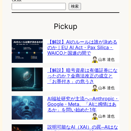
検索
Pickup
【解説】AIのルールは誰が決める
のか｜EU AI Act・Pax Silica・
WAICOと国連の間で
山本 達也
【解説】暗号資産は有価証券にな
ったのか？金商法改正の成立と
「お墨付き」の危うさ
山本 達也
AI福祉研究が主流へ─Anthropic・
Google・Meta、「AIに感情はあ
るか」を問い始めた1年
山本 達也
説明可能なAI（XAI）の罠─AIはな