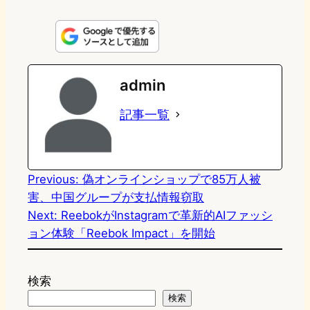
i
a
l
a
a
n
s
u
c
t
e
t
e
e
e
admin
o
s
b
n
記事一覧
d
k
o
a
o
y
o
n
k
Previous:
偽オンラインショップで85万人被
害、中国グループが支払情報窃取
Next:
ReebokがInstagramで革新的AIファッシ
ョン体験「Reebok Impact」を開始
検索
検索