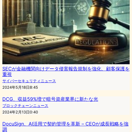
SECが金融機関向けデータ侵害報告規制を強化、顧客保護を
重視
サイバーセキュリティニュース
2024年5月18日8:45
DCG、収益59%増で暗号資産業界に新たな光
ブロックチェーンニュース
2024年2月13日0:40
DocuSign、AI活用で契約管理を革新 – CEOが成長戦略を強
調