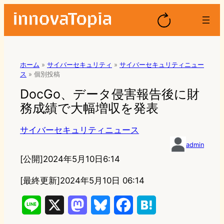
ホーム
»
サイバーセキュリティ
»
サイバーセキュリティニュー
ス
»
個別投稿
DocGo、データ侵害報告後に財
務成績で大幅増収を発表
サイバーセキュリティニュース
admin
[公開]
2024年5月10日6:14
[最終更新]
2024年5月10日 06:14
L
X
M
B
F
H
i
a
l
a
a