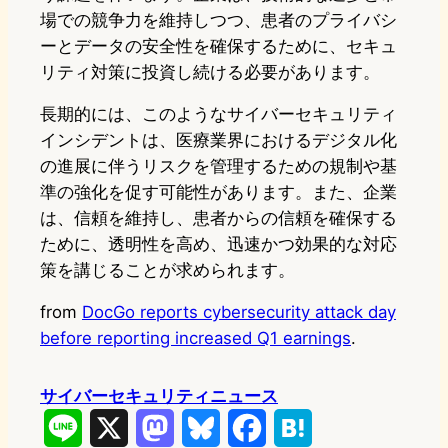
場での競争力を維持しつつ、患者のプライバシ
ーとデータの安全性を確保するために、セキュ
リティ対策に投資し続ける必要があります。
長期的には、このようなサイバーセキュリティ
インシデントは、医療業界におけるデジタル化
の進展に伴うリスクを管理するための規制や基
準の強化を促す可能性があります。また、企業
は、信頼を維持し、患者からの信頼を確保する
ために、透明性を高め、迅速かつ効果的な対応
策を講じることが求められます。
from
DocGo reports cybersecurity attack day
before reporting increased Q1 earnings
.
サイバーセキュリティニュース
L
X
M
B
F
H