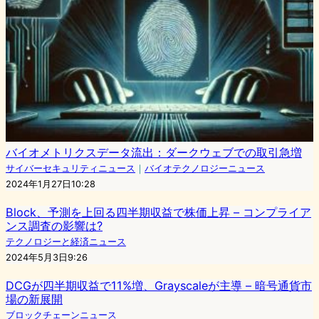
バイオメトリクスデータ流出：ダークウェブでの取引急増
サイバーセキュリティニュース
｜
バイオテクノロジーニュース
2024年1月27日10:28
Block、予測を上回る四半期収益で株価上昇 – コンプライア
ンス調査の影響は?
テクノロジーと経済ニュース
2024年5月3日9:26
DCGが四半期収益で11%増、Grayscaleが主導 – 暗号通貨市
場の新展開
ブロックチェーンニュース