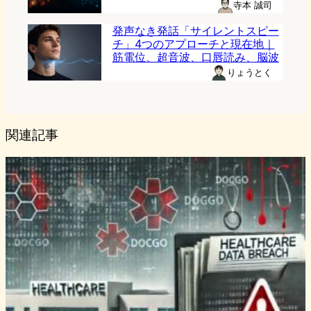
寺本 誠司
発声なき発話「サイレントスピー
チ」4つのアプローチと現在地｜
筋電位、超音波、口唇読み、脳波
りょうとく
関連記事