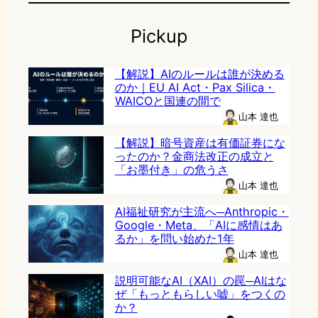
Pickup
【解説】AIのルールは誰が決める
のか｜EU AI Act・Pax Silica・
WAICOと国連の間で
山本 達也
【解説】暗号資産は有価証券にな
ったのか？金商法改正の成立と
「お墨付き」の危うさ
山本 達也
AI福祉研究が主流へ─Anthropic・
Google・Meta、「AIに感情はあ
るか」を問い始めた1年
山本 達也
説明可能なAI（XAI）の罠─AIはな
ぜ「もっともらしい嘘」をつくの
か？