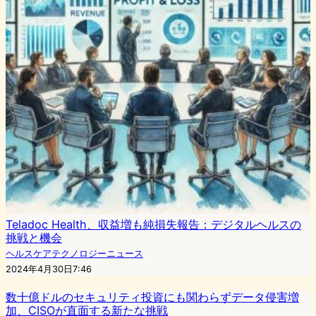
Teladoc Health、収益増も純損失報告：デジタルヘルスの
挑戦と機会
ヘルスケアテクノロジーニュース
2024年4月30日7:46
数十億ドルのセキュリティ投資にも関わらずデータ侵害増
加、CISOが直面する新たな挑戦