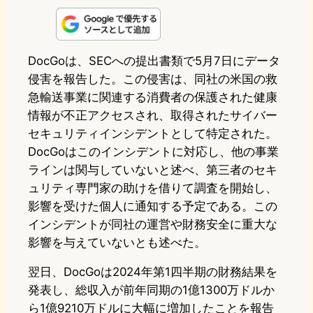
n
s
u
c
t
e
t
e
e
e
DocGoは、SECへの提出書類で5月7日にデータ
侵害を報告した。この侵害は、同社の米国の救
o
s
b
n
急輸送事業に関連する消費者の保護された健康
d
k
o
a
情報が不正アクセスされ、取得されたサイバー
o
y
o
セキュリティインシデントとして特定された。
DocGoはこのインシデントに対応し、他の事業
n
k
ラインは関与していないと述べ、第三者のセキ
ュリティ専門家の助けを借りて調査を開始し、
影響を受けた個人に通知する予定である。この
インシデントが同社の運営や財務安全に重大な
影響を与えていないとも述べた。
翌日、DocGoは2024年第1四半期の財務結果を
発表し、総収入が前年同期の1億1300万ドルか
ら1億9210万ドルに大幅に増加したことを報告