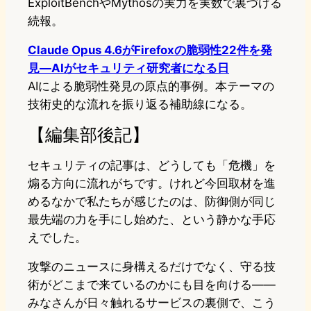
ExploitBenchやMythosの実力を実数で裏づける
続報。
Claude Opus 4.6がFirefoxの脆弱性22件を発
見—AIがセキュリティ研究者になる日
AIによる脆弱性発見の原点的事例。本テーマの
技術史的な流れを振り返る補助線になる。
【編集部後記】
セキュリティの記事は、どうしても「危機」を
煽る方向に流れがちです。けれど今回取材を進
めるなかで私たちが感じたのは、防御側が同じ
最先端の力を手にし始めた、という静かな手応
えでした。
攻撃のニュースに身構えるだけでなく、守る技
術がどこまで来ているのかにも目を向ける——
みなさんが日々触れるサービスの裏側で、こう