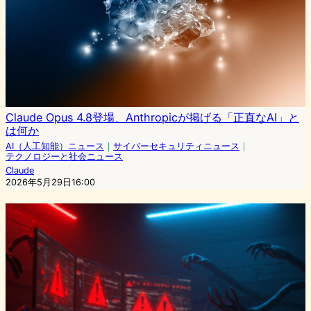
Claude Opus 4.8登場、Anthropicが掲げる「正直なAI」と
は何か
AI（人工知能）ニュース
｜
サイバーセキュリティニュース
｜
テクノロジーと社会ニュース
Claude
2026年5月29日16:00