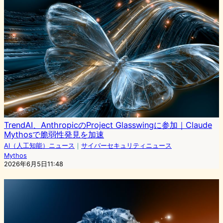
TrendAI、AnthropicのProject Glasswingに参加｜Claude
Mythosで脆弱性発見を加速
AI（人工知能）ニュース
｜
サイバーセキュリティニュース
Mythos
2026年6月5日11:48