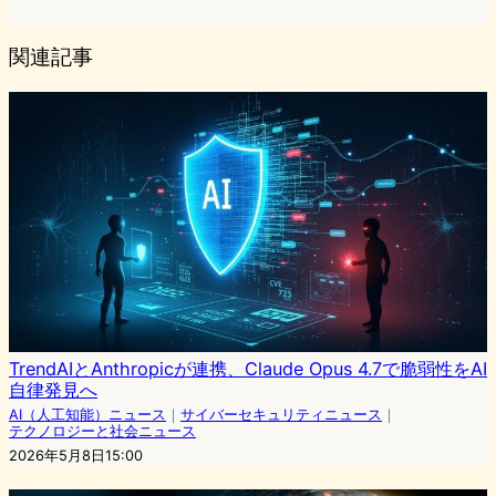
関連記事
TrendAIとAnthropicが連携、Claude Opus 4.7で脆弱性をAI
自律発見へ
AI（人工知能）ニュース
｜
サイバーセキュリティニュース
｜
テクノロジーと社会ニュース
2026年5月8日15:00