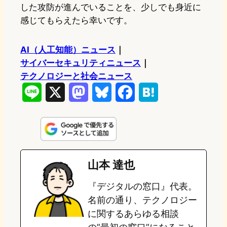
した攻防が進んでいることを、少しでも身近に
感じてもらえたら幸いです。
AI（人工知能）ニュース
｜
サイバーセキュリティニュース
｜
テクノロジーと社会ニュース
L
X
M
B
F
H
i
a
l
a
a
n
s
u
c
t
e
t
e
e
e
山本 達也
o
s
b
n
『デジタルの窓口』代表。
d
k
o
a
名前の通り、テクノロジー
o
y
o
に関するあらゆる相談