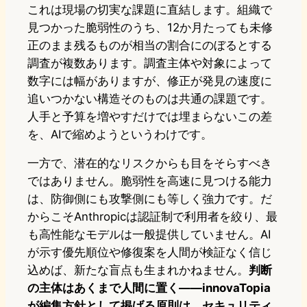
これは現場の切実な課題に直結します。組織で
見つかった脆弱性のうち、12か月たっても未修
正のまま残るものが相当の割合にのぼるとする
調査が複数あります。調査主体や対象によって
数字には幅がありますが、修正が発見の速度に
追いつかない構造そのものは共通の課題です。
人手と予算を増やすだけでは埋まらないこの差
を、AIで縮めようというわけです。
一方で、潜在的なリスクからも目をそらすべき
ではありません。脆弱性を高速に見つける能力
は、防御側にも攻撃側にも等しく強力です。だ
からこそAnthropicは認証制で利用者を絞り、最
も高性能なモデルは一般提供していません。AI
が示す優先順位や修復案を人間が検証なく信じ
込めば、新たな盲点も生まれかねません。
判断
の主体はあくまで人間に置く——innovaTopia
が編集方針として掲げる原則は、セキュリティ