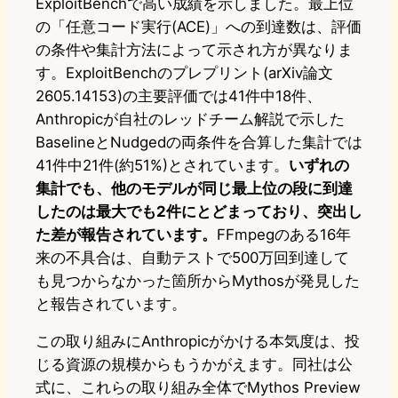
ExploitBenchで高い成績を示しました。最上位
の「任意コード実行(ACE)」への到達数は、評価
の条件や集計方法によって示され方が異なりま
す。ExploitBenchのプレプリント(arXiv論文
2605.14153)の主要評価では41件中18件、
Anthropicが自社のレッドチーム解説で示した
BaselineとNudgedの両条件を合算した集計では
41件中21件(約51%)とされています。
いずれの
集計でも、他のモデルが同じ最上位の段に到達
したのは最大でも2件にとどまっており、突出し
た差が報告されています。
FFmpegのある16年
来の不具合は、自動テストで500万回到達して
も見つからなかった箇所からMythosが発見した
と報告されています。
この取り組みにAnthropicがかける本気度は、投
じる資源の規模からもうかがえます。同社は公
式に、これらの取り組み全体でMythos Preview