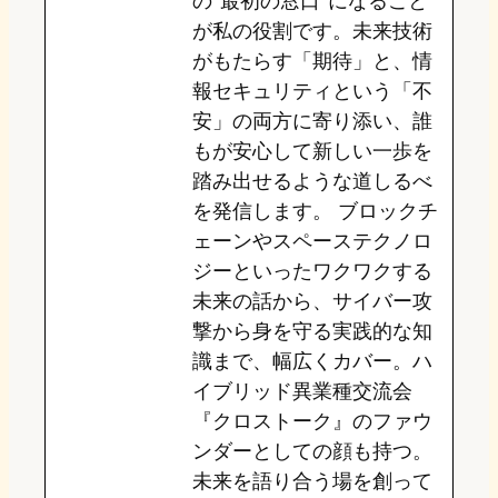
の”最初の窓口”になること
n
k
が私の役割です。未来技術
がもたらす「期待」と、情
報セキュリティという「不
安」の両方に寄り添い、誰
もが安心して新しい一歩を
踏み出せるような道しるべ
を発信します。 ブロックチ
ェーンやスペーステクノロ
ジーといったワクワクする
未来の話から、サイバー攻
撃から身を守る実践的な知
識まで、幅広くカバー。ハ
イブリッド異業種交流会
『クロストーク』のファウ
ンダーとしての顔も持つ。
未来を語り合う場を創って