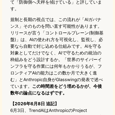
て「防御側へ天秤を傾けている」と評していま
す。
規制と長期の視点では、この流れが「AIガバナ
ンス」そのものを問い直す可能性があります。
リリースが言う「コントロールプレーン(制御基
盤)」は、AIの使われ方を可視化し、監視し、必
要なら自動で封じ込める仕組みです。AIを守る
対象としてだけでなく、AIで守るための統治の
枠組みをどう設計するか。「世界のサイバーイ
ンフラを守る作業には何年もかかりうるが、フ
ロンティアAIの能力はこの数か月で大きく進
む」とAnthropic自身がGlasswingの発表で述べ
ています。
この時間差をどう埋めるかが、今後
数年の論点になるはずです。
【2026年6月8日 追記】
6月3日、TrendAIはAnthropicのProject