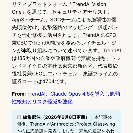
リティプラットフォーム「TrendAI Vision
One」を通じて、セキュリティアナリスト、
AppSecチーム、SOCチームによる脆弱性の優
先順位付け、攻撃経路のマッピング、仮想パッ
チを含む修復に活用されます。TrendAIのCPO
兼CBOでTrendAI統括を務めるレイチェル・ジ
ンが本取り組みについて述べています。TrendAI
は185カ国の企業や政府機関で実績を持ち、トレ
ンドマイクロの本社は東京都新宿区、代表取締
役社長兼CEOはエバ・チェン、東証プライムの
証券コードは4704です。
From:
TrendAI、Claude Opus 4.8を導入し脆弱
性検知とリスク軽減を強化
編集部注（2026年6月8日更新）
：本記事公
開後、TrendAIがAnthropicのProject Glasswing
への正式参加を発表しました。末尾の追記をあわ