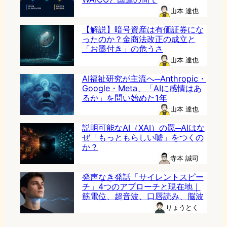
山本 達也
【解説】暗号資産は有価証券にな
ったのか？金商法改正の成立と
「お墨付き」の危うさ
山本 達也
AI福祉研究が主流へ─Anthropic・
Google・Meta、「AIに感情はあ
るか」を問い始めた1年
山本 達也
説明可能なAI（XAI）の罠─AIはな
ぜ「もっともらしい嘘」をつくの
か？
寺本 誠司
発声なき発話「サイレントスピー
チ」4つのアプローチと現在地｜
筋電位、超音波、口唇読み、脳波
りょうとく