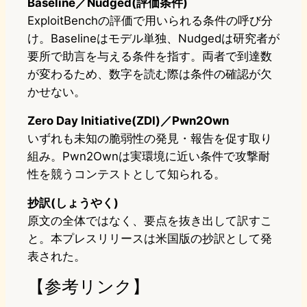
Baseline／Nudged(評価条件)
ExploitBenchの評価で用いられる条件の呼び分
け。Baselineはモデル単独、Nudgedは研究者が
要所で助言を与える条件を指す。両者で到達数
が変わるため、数字を読む際は条件の確認が欠
かせない。
Zero Day Initiative(ZDI)／Pwn2Own
いずれも未知の脆弱性の発見・報告を促す取り
組み。Pwn2Ownは実環境に近い条件で攻撃耐
性を競うコンテストとして知られる。
抄訳(しょうやく)
原文の全体ではなく、要点を抜き出して訳すこ
と。本プレスリリースは米国版の抄訳として発
表された。
【参考リンク】