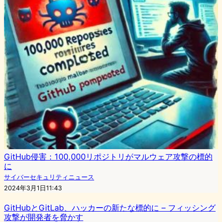
GitHub侵害：100,000リポジトリがマルウェア攻撃の標的
に
サイバーセキュリティニュース
2024年3月1日11:43
GitHubとGitLab、ハッカーの新たな標的に – フィッシング
攻撃が開発者を脅かす