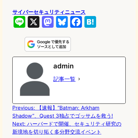
サイバーセキュリティニュース
L
X
M
B
F
H
i
a
l
a
a
n
s
u
c
t
e
t
e
e
e
admin
o
s
b
n
記事一覧
d
k
o
a
o
y
o
n
k
Previous:
【速報】”Batman: Arkham
Shadow”、Quest 3独占でゴッサムを救う!
Next:
ハーバードで開催、セキュリティ研究の
新境地を切り拓く多分野交流イベント