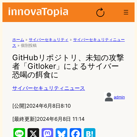
ホーム
»
サイバーセキュリティ
»
サイバーセキュリティニュー
ス
»
個別投稿
GitHubリポジトリ、未知の攻撃
者「Gitloker」によるサイバー
恐喝の餌食に
サイバーセキュリティニュース
admin
[公開]
2024年6月8日8:10
[最終更新]
2024年6月8日 11:14
L
X
M
B
F
H