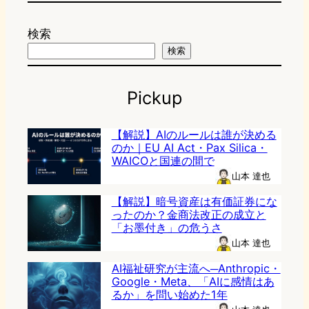
検索
検索
Pickup
【解説】AIのルールは誰が決める
のか｜EU AI Act・Pax Silica・
WAICOと国連の間で
山本 達也
【解説】暗号資産は有価証券にな
ったのか？金商法改正の成立と
「お墨付き」の危うさ
山本 達也
AI福祉研究が主流へ─Anthropic・
Google・Meta、「AIに感情はあ
るか」を問い始めた1年