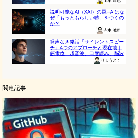
山本 達也
説明可能なAI（XAI）の罠─AIはな
ぜ「もっともらしい嘘」をつくの
か？
寺本 誠司
発声なき発話「サイレントスピー
チ」4つのアプローチと現在地｜
筋電位、超音波、口唇読み、脳波
りょうとく
関連記事