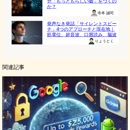
ぜ「もっともらしい嘘」をつくの
か？
寺本 誠司
発声なき発話「サイレントスピー
チ」4つのアプローチと現在地｜
筋電位、超音波、口唇読み、脳波
りょうとく
関連記事