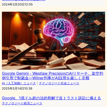
2024年3月20日12:05
Google Gemini・Westlaw PrecisionのAIリサーチ、架空判
例引用で制裁金―Wilner判事がAI誤用を厳しく非難
AI（人工知能）ニュース
｜
テクノロジーと社会ニュース
2025年5月14日10:39
Google、1億ドル超の法的和解で反トラスト訴訟に備える
テクノロジーと経済ニュース