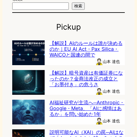
検索
Pickup
【解説】AIのルールは誰が決める
のか｜EU AI Act・Pax Silica・
WAICOと国連の間で
山本 達也
【解説】暗号資産は有価証券にな
ったのか？金商法改正の成立と
「お墨付き」の危うさ
山本 達也
AI福祉研究が主流へ─Anthropic・
Google・Meta、「AIに感情はあ
るか」を問い始めた1年
山本 達也
説明可能なAI（XAI）の罠─AIはな