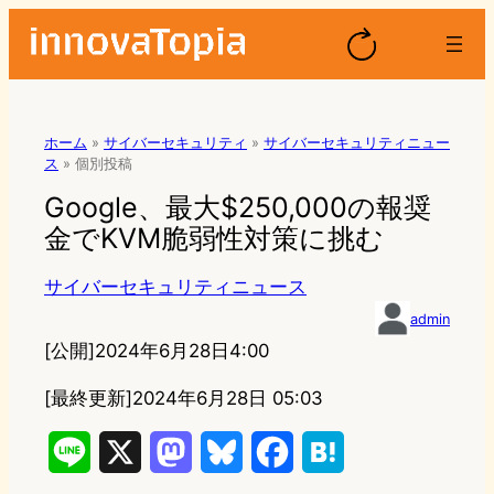
ホーム
»
サイバーセキュリティ
»
サイバーセキュリティニュー
ス
»
個別投稿
Google、最大$250,000の報奨
金でKVM脆弱性対策に挑む
サイバーセキュリティニュース
admin
[公開]
2024年6月28日4:00
[最終更新]
2024年6月28日 05:03
L
X
M
B
F
H
i
a
l
a
a