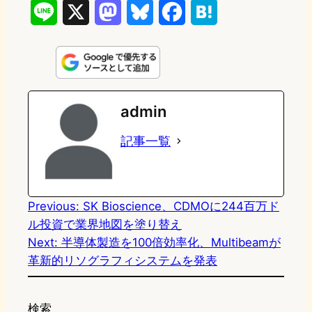
L
X
M
B
F
H
i
a
l
a
a
n
s
u
c
t
e
t
e
e
e
admin
o
s
b
n
記事一覧
d
k
o
a
o
y
o
n
k
Previous:
SK Bioscience、CDMOに244百万ド
ル投資で業界地図を塗り替え
Next:
半導体製造を100倍効率化、Multibeamが
革新的リソグラフィシステムを発表
検索