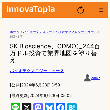
ホーム
»
バイオテクノロジー
»
バイオテクノロジーニュース
»
個別投稿
SK Bioscience、CDMOに244百
万ドル投資で業界地図を塗り替
え
バイオテクノロジーニュース
admin
[公開]
2024年6月28日3:59
[最終更新]
2024年6月28日 05:02
L
X
M
B
F
H