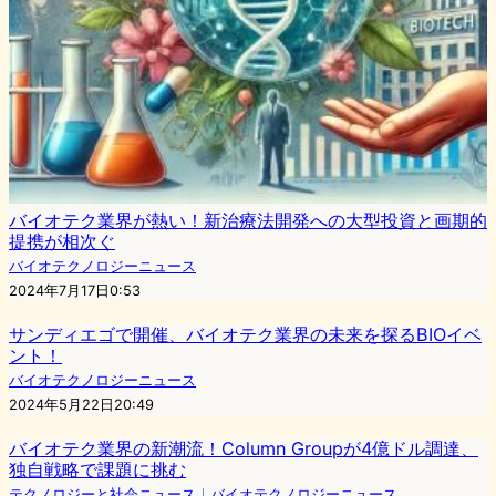
バイオテク業界が熱い！新治療法開発への大型投資と画期的
提携が相次ぐ
バイオテクノロジーニュース
2024年7月17日0:53
サンディエゴで開催、バイオテク業界の未来を探るBIOイベ
ント！
バイオテクノロジーニュース
2024年5月22日20:49
バイオテク業界の新潮流！Column Groupが4億ドル調達、
独自戦略で課題に挑む
テクノロジーと社会ニュース
｜
バイオテクノロジーニュース