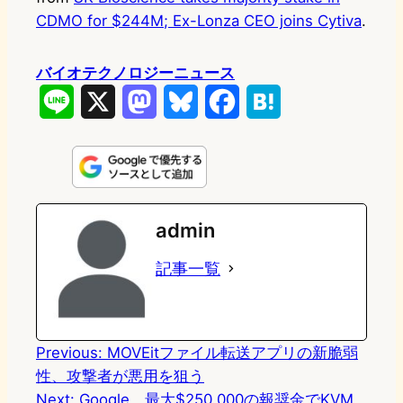
CDMO for $244M; Ex-Lonza CEO joins Cytiva
.
バイオテクノロジーニュース
L
X
M
B
F
H
i
a
l
a
a
n
s
u
c
t
e
t
e
e
e
admin
o
s
b
n
記事一覧
d
k
o
a
o
y
o
n
k
Previous:
MOVEitファイル転送アプリの新脆弱
性、攻撃者が悪用を狙う
Next:
Google、最大$250,000の報奨金でKVM