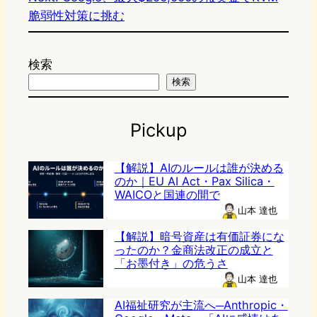
脆弱性対策に挑む
検索
検索
Pickup
【解説】AIのルールは誰が決める
のか｜EU AI Act・Pax Silica・
WAICOと国連の間で
山本 達也
【解説】暗号資産は有価証券にな
ったのか？金商法改正の成立と
「お墨付き」の危うさ
山本 達也
AI福祉研究が主流へ─Anthropic・