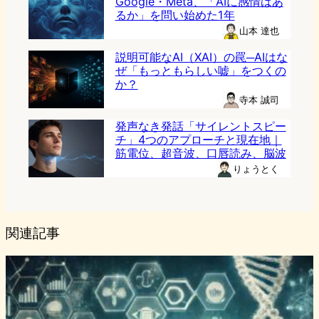
Google・Meta、「AIに感情はあ
るか」を問い始めた1年
山本 達也
説明可能なAI（XAI）の罠─AIはな
ぜ「もっともらしい嘘」をつくの
か？
寺本 誠司
発声なき発話「サイレントスピー
チ」4つのアプローチと現在地｜
筋電位、超音波、口唇読み、脳波
りょうとく
関連記事