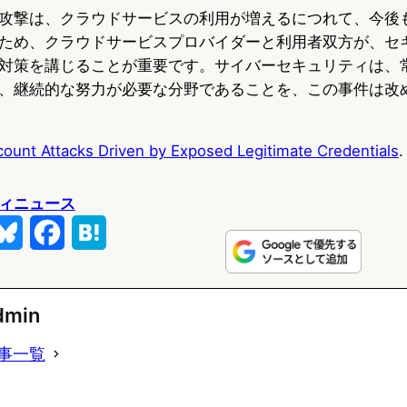
攻撃は、クラウドサービスの利用が増えるにつれて、今後
ため、クラウドサービスプロバイダーと利用者双方が、セ
対策を講じることが重要です。サイバーセキュリティは、
、継続的な努力が必要な分野であることを、この事件は改
ount Attacks Driven by Exposed Legitimate Credentials
.
ィニュース
B
F
H
l
a
a
u
c
t
dmin
e
e
e
事一覧
s
b
n
k
o
a