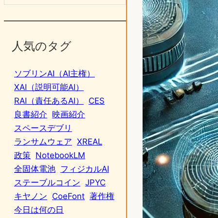
人気のタグ
ソブリンAI（AI主権）
XAI（説明可能AI）
RAI（責任あるAI）
CES
良書紹介
映画紹介
スペースデブリ
ランサムウェア
XREAL
政策
NotebookLM
全固体電池
フィジカルAI
ステーブルコイン
JPYC
キヤノン
CoeFont
著作権
今日は何の日