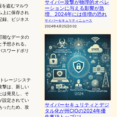
サイバー攻撃が物理的オペレ
情報を盗むマルウ
ーションに与える影響が急
ム上に保存され
増、2024年には倍増の恐れ
記録、ビジネス
サイバーセキュリティニュース
2024年4月25日0:02
可能なデータの
と予想される。
パスワードポリ
ストレージシステ
攻撃は、新しい
たは発見し、そ
が設定されてい
サイバーセキュリティとデジ
あったため、攻
タル化が州CIOの2024年優
先事項トップに!