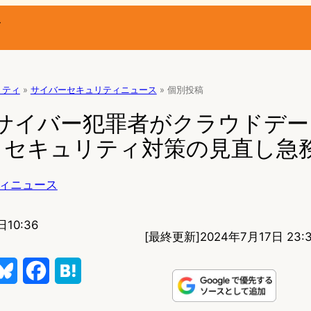
ー
リティ
»
サイバーセキュリティニュース
»
個別投稿
、サイバー犯罪者がクラウドデ
、セキュリティ対策の見直し急
ィニュース
日10:36
[最終更新]
2024年7月17日 23:
B
F
H
l
a
a