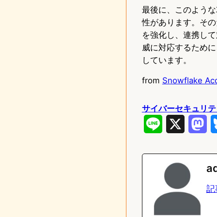
最後に、このような
性があります。その
を強化し、連携して
威に対応するために
しています。
from
Snowflake Acc
サイバーセキュリテ
L
X
M
i
a
n
s
a
e
t
記
o
d