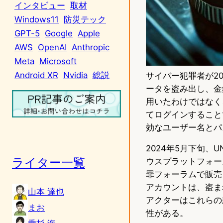
インタビュー
取材
Windows11
防災テック
GPT-5
Google
Apple
AWS
OpenAI
Anthropic
Meta
Microsoft
Android XR
Nvidia
総説
サイバー犯罪者が2
ータを盗み出し、金
用いたわけではなく
てログインすること
効なユーザー名とパ
2024年5月下旬、
ライター一覧
ウスプラットフォームSn
罪フォーラムで販売し
アカウントは、盗ま
山本 達也
アクターはこれらの
まお
性がある。