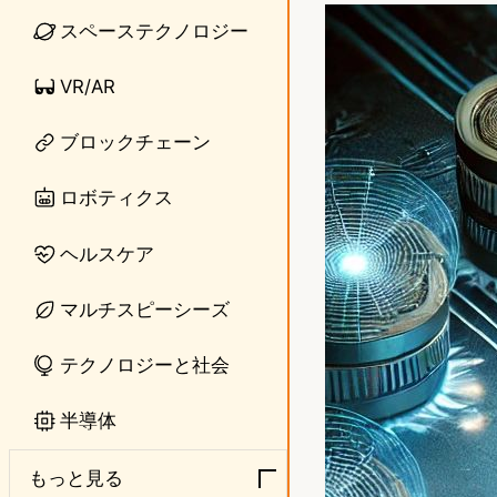
n
s
スペーステクノロジー
e
t
VR/AR
o
ブロックチェーン
d
o
ロボティクス
n
ヘルスケア
マルチスピーシーズ
テクノロジーと社会
半導体
もっと見る