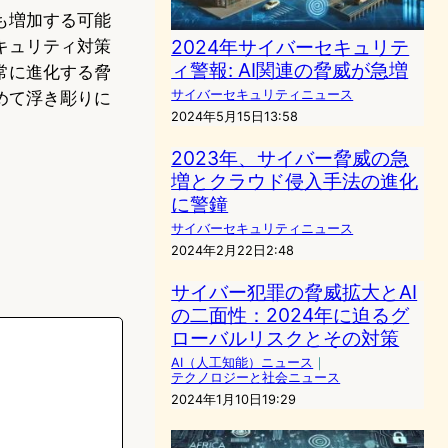
も増加する可能
2024年サイバーセキュリテ
キュリティ対策
ィ警報: AI関連の脅威が急増
常に進化する脅
サイバーセキュリティニュース
めて浮き彫りに
2024年5月15日13:58
2023年、サイバー脅威の急
増とクラウド侵入手法の進化
に警鐘
サイバーセキュリティニュース
2024年2月22日2:48
サイバー犯罪の脅威拡大とAI
の二面性：2024年に迫るグ
ローバルリスクとその対策
AI（人工知能）ニュース
｜
テクノロジーと社会ニュース
2024年1月10日19:29