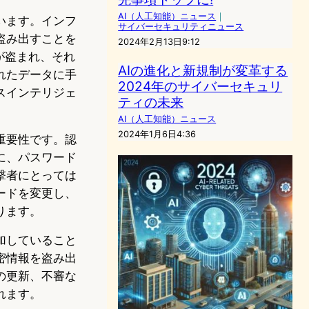
AI（人工知能）ニュース
｜
います。インフ
サイバーセキュリティニュース
盗み出すことを
2024年2月13日9:12
報が盗まれ、それ
AIの進化と新規制が変革する
れたデータに手
2024年のサイバーセキュリ
スインテリジェ
ティの未来
AI（人工知能）ニュース
2024年1月6日4:36
重要性です。認
に、パスワード
撃者にとっては
ードを変更し、
ります。
加していること
密情報を盗み出
の更新、不審な
れます。