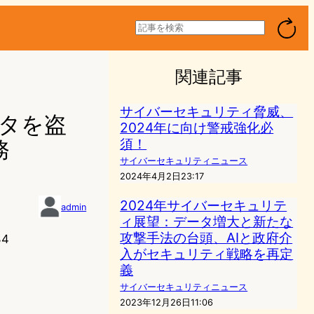
検
索
関連記事
サイバーセキュリティ脅威、
ータを盗
2024年に向け警戒強化必
須！
務
サイバーセキュリティニュース
2024年4月2日23:17
2024年サイバーセキュリテ
admin
ィ展望：データ増大と新たな
攻撃手法の台頭、AIと政府介
34
入がセキュリティ戦略を再定
義
サイバーセキュリティニュース
2023年12月26日11:06