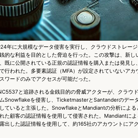
024年に大規模なデータ侵害を実行し、クラウドストレー
銭的な利益を目的とした脅迫を行った。この攻撃は、新し
、既に公開されている正規の認証情報を購入または発見し
で行われた。多要素認証（MFA）が設定されていないアカ
スワードのみでアクセスが可能だった。
UNC5537と追跡される金銭目的の脅威アクターが、クラウ
owflakeを侵害し、TicketmasterとSantanderの
ていると主張した。SnowflakeとMandiantの分析によ
れた顧客の認証情報を使用して侵害された。Mandiantに
露出した認証情報を使用して、約165社のアカウントにア