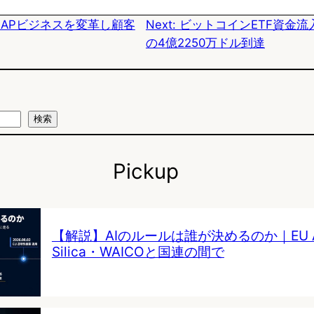
SAPビジネスを変革し顧客
Next:
ビットコインETF資金流
y
o
の4億2250万ドル到達
k
検索
Pickup
【解説】AIのルールは誰が決めるのか｜EU AI 
Silica・WAICOと国連の間で