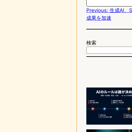
Previous:
生成AI、
o
成果を加速
n
検索