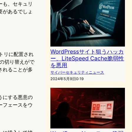
ーも、セキュリ
要があるでしょ
WordPressサイト狙うハッカ
レクトリに配置され
ー、LiteSpeed Cache脆弱性
の切り替えがで
を悪用
されることが多
サイバーセキュリティニュース
2024年5月9日0:19
うにする悪意の
ーフェースをウ