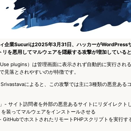
業Sucuriは2025年3月31日、ハッカーがWordPres
トリを悪用してマルウェアを隠蔽する攻撃が増加している
Must-Use plugins）は管理画面に表示されず自動的に実行
で見落とされやすいのが特徴です。
uja Srivastavaによると、この攻撃では主に3種類の悪意
t.php」- サイト訪問者を外部の悪意あるサイトにリダイレク
トを装ってマルウェアをインストールさせる
hp」- GitHubでホストされたリモートPHPスクリプトを実行