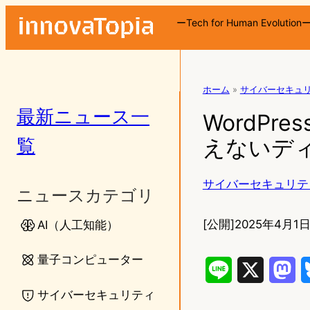
ーTech for Human Evolution
ホーム
»
サイバーセキュ
最新ニュース一
WordPre
覧
えないデ
サイバーセキュリテ
ニュースカテゴリ
[公開]
2025年4月1日
AI（人工知能）
量子コンピューター
L
X
M
サイバーセキュリティ
i
a