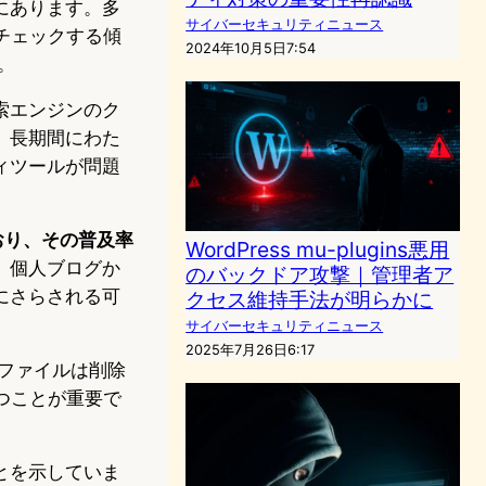
にあります。多
サイバーセキュリティニュース
をチェックする傾
2024年10月5日7:54
。
索エンジンのク
、長期間にわた
ィツールが問題
ており、その普及率
WordPress mu-plugins悪用
、個人ブログか
のバックドア攻撃｜管理者ア
にさらされる可
クセス維持手法が明らかに
サイバーセキュリティニュース
2025年7月26日6:17
なファイルは削除
保つことが重要で
とを示していま