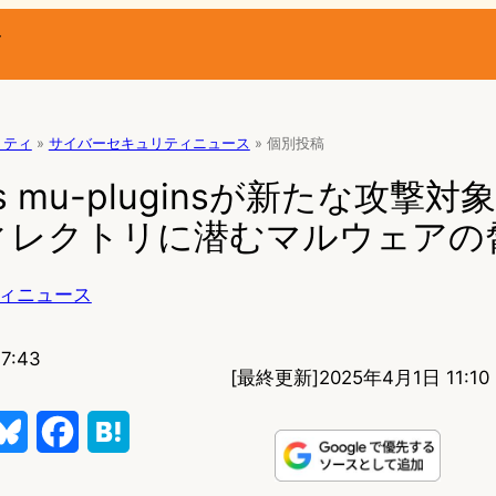
ー
リティ
»
サイバーセキュリティニュース
»
個別投稿
ss mu-pluginsが新たな攻撃対象
ィレクトリに潜むマルウェアの
ィニュース
7:43
[最終更新]
2025年4月1日 11:10
B
F
H
l
a
a