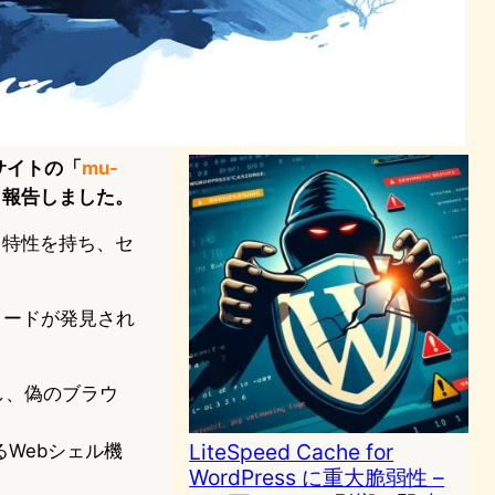
WordPress Post SMTP 脆弱
性｜未認証攻撃で管理者アカ
ウント乗っ取りが可能に
サイバーセキュリティニュース
WordPress
2025年11月7日8:48
sサイトの「
mu-
と報告しました。
される特性を持ち、セ
あるコードが発見され
トし、偽のブラウ
LiteSpeed Cache for
するWebシェル機
WordPress に重大脆弱性 –