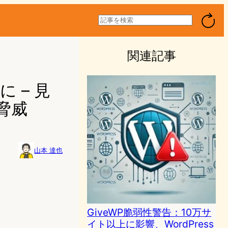
検
索
関連記事
に – 見
脅威
山本 達也
GiveWP脆弱性警告：10万サ
イト以上に影響、WordPress