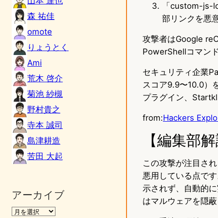
山本 達也
「custom-
森 祐佳
部リンクを悪
omote
攻撃者はGoogle r
りょうとく
PowerShellコ
Ami
セキュリティ企業Pa
荒木 啓介
スコア9.9〜10.0）を
菊池 紗槻
プラグイン、Startkl
野村貴之
from:
Hackers Explo
寺本 誠司
【編集部解
島津耕造
苦田 大起
この攻撃が注目される
悪用している点です。mu
示されず、自動的に
アーカイブ
はマルウェアを隠蔽