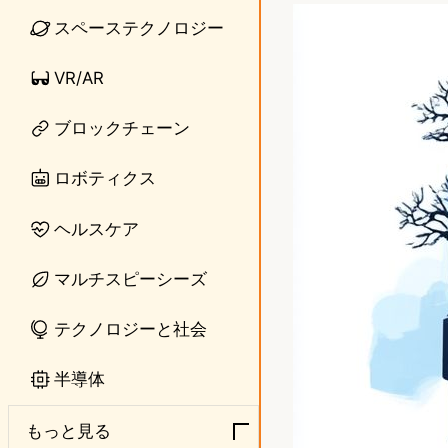
n
s
スペーステクノロジー
e
t
VR/AR
o
ブロックチェーン
d
o
ロボティクス
n
ヘルスケア
マルチスピーシーズ
テクノロジーと社会
半導体
もっと見る