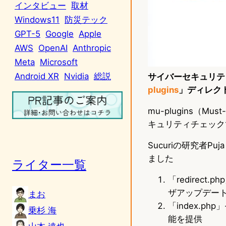
インタビュー
取材
Windows11
防災テック
GPT-5
Google
Apple
AWS
OpenAI
Anthropic
Meta
Microsoft
Android XR
Nvidia
総説
サイバーセキュリティ企
plugins
」ディレク
mu-plugins（
キュリティチェック
Sucuriの研究者P
ました
ライター一覧
「redirec
ザアップデー
まお
「index.p
乗杉 海
能を提供