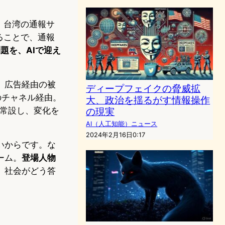
、台湾の通報サ
することで、通報
問題を、AIで迎え
。広告経由の被
ディープフェイクの脅威拡
のチャネル経由。
大、政治を揺るがす情報操作
を常設し、変化を
の現実
AI（人工知能）ニュース
2024年2月16日0:17
いからです。な
ーム。
登場人物
、社会がどう答