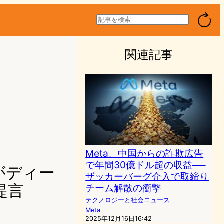
検
索
関連記事
Meta、中国からの詐欺広告
で年間30億ドル超の収益──
がディー
ザッカーバーグ介入で取締り
提言
チーム解散の衝撃
テクノロジーと社会ニュース
Meta
2025年12月16日16:42