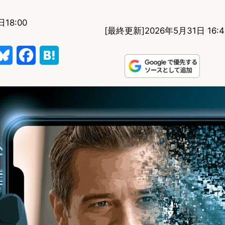
18:00
[最終更新]
2026年5月31日 16:4
B
F
H
l
a
a
u
c
t
e
e
e
s
b
n
k
o
a
y
o
k