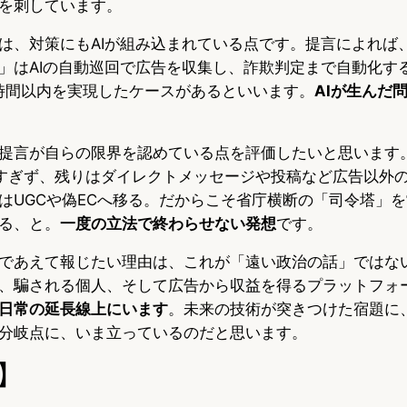
を刺しています。
は、対策にもAIが組み込まれている点です。提言によれば
uster」はAIの自動巡回で広告を収集し、詐欺判定まで自動化
時間以内を実現したケースがあるといいます。
AIが生んだ
提言が自らの限界を認めている点を評価したいと思います
すぎず、残りはダイレクトメッセージや投稿など広告以外
はUGCや偽ECへ移る。だからこそ省庁横断の「司令塔」
る、と。
一度の立法で終わらせない発想
です。
であえて報じたい理由は、これが「遠い政治の話」ではな
、騙される個人、そして広告から収益を得るプラットフォ
日常の延長線上にいます
。未来の技術が突きつけた宿題に
分岐点に、いま立っているのだと思います。
】