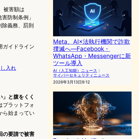
件、被害額は
罪危害防制条例」
削除義務、罰則
Meta、AI×法執行機関で詐欺
用ガイドライン
撲滅へ—Facebook・
WhatsApp・Messengerに新
ツール導入
申し入れ
AI（人工知能）ニュース
｜
サイバーセキュリティニュース
2026年3月13日9:12
い」と腹をくく
はプラットフォ
から始まってい
回の要請で被害