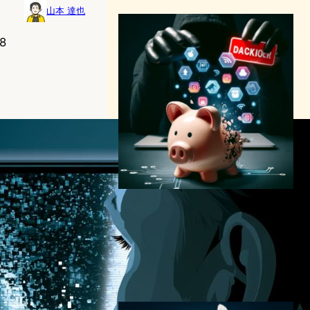
山本 達也
8
Meta｜「Pig Butchering詐
欺」200万アカウントを一斉
削除 ー SNSで急増する”豚の
屠殺型”投資詐欺の実態
サイバーセキュリティニュース
2024年11月23日8:59