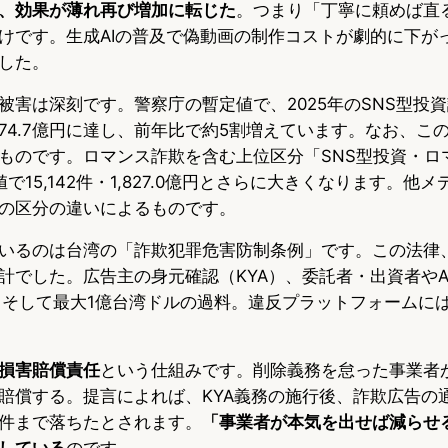
、効果が薄れ再び増加に転じた
。つまり「丁寧に頼めば直
けです。生成AIの普及で偽動画の制作コストが劇的に下が
した。
被害は深刻です。警察庁の暫定値で、2025年のSNS型投
1,274.7億円に達し、前年比で約5割増えています。なお、こ
ものです。ロマンス詐欺を含む上位区分「SNS型投資・ロ
で15,142件・1,827.0億円とさらに大きくなります。他
の区分の違いによるものです。
いるのは台湾の「詐欺犯罪危害防制条例」です。この法律
計でした。広告主の身元確認（KYA）、委託者・出資者やA
、そして最大1億台湾ドルの過料。違反プラットフォームに
損害賠償責任
という仕組みです。削除義務を怠った事業者
賠償する。提言によれば、KYA義務の施行後、詐欺広告の通報
件まで落ちたとされます。
「事業者が本気を出せば減らせ
している
のです。