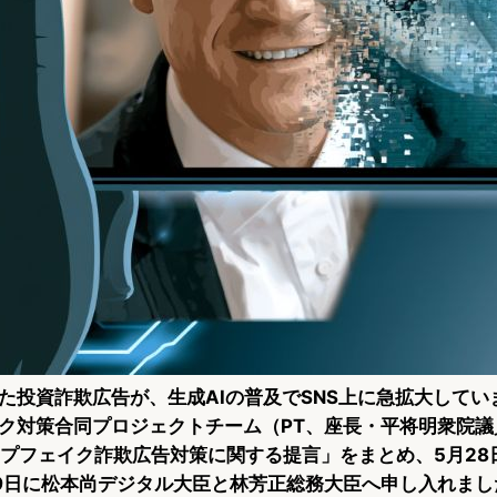
た投資詐欺広告が、生成AIの普及でSNS上に急拡大してい
ク対策合同プロジェクトチーム（PT、座長・平将明衆院議員
ープフェイク詐欺広告対策に関する提言」をまとめ、5月28
9日に松本尚デジタル大臣と林芳正総務大臣へ申し入れまし