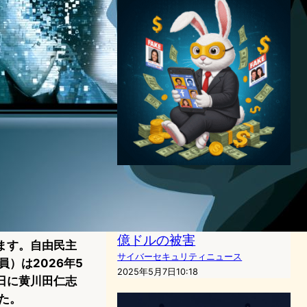
Facebook広告とRDGA：
Reckless RabbitとRuthless
Rabbitによる最新手口│米国
の消費者、投資詐欺全体で57
億ドルの被害
ます。自由民主
サイバーセキュリティニュース
）は2026年5
2025年5月7日10:18
日に黄川田仁志
た。