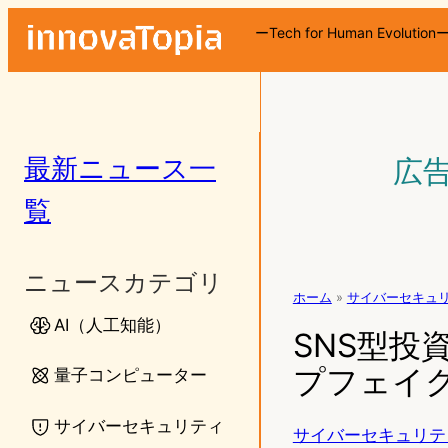
ーTech for Human Evolution
最新ニュース一
広
覧
ニュースカテゴリ
ホーム
»
サイバーセキュ
AI（人工知能）
SNS型投
プフェイ
量子コンピューター
サイバーセキュリティ
サイバーセキュリテ