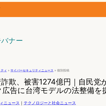
ー
告バナー
リティ
»
サイバーセキュリティニュース
»
個別投稿
資詐欺、被害1274億円｜自民党
ク広告に台湾モデルの法整備を
ィニュース
｜
テクノロジーと社会ニュース