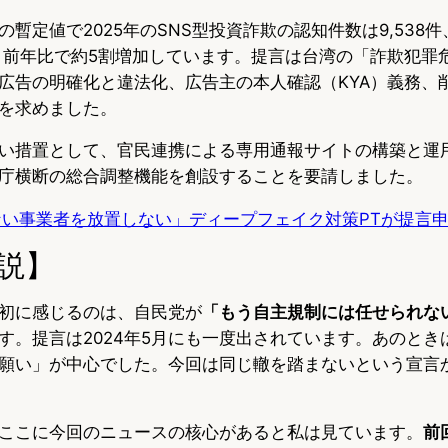
暫定値で2025年のSNS型投資詐欺の認知件数は9,538
達し、前年比で約5割増加しています。提言は台湾の「詐欺犯
広告の明確化と違法化、広告主の本人確認（KYA）義務、
を求めました。
い措置として、官民連携による専用通報サイトの構築と運
庁横断の総合調整機能を創設することを要請しました。
ない事業者を放置しない」ディープフェイク対策PTが提言
説】
初に感じるのは、自民党が
「もう自主規制には任せられな
す。提言は2024年5月にも一度出されています。あのとき
願い」が中心でした。今回は同じ轍を踏まないという宣言
ここに今回のニュースの核心があると私は見ています。
前