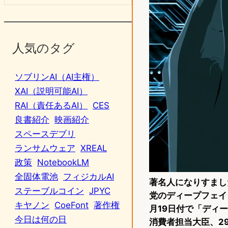
人気のタグ
ソブリンAI（AI主権）
XAI（説明可能AI）
RAI（責任あるAI）
CES
良書紹介
映画紹介
スペースデブリ
ランサムウェア
XREAL
政策
NotebookLM
全固体電池
フィジカルAI
著名人になりすまし
ステーブルコイン
JPYC
党のディープフェイ
キヤノン
CoeFont
著作権
月19日付で「ディ
今日は何の日
消費者担当大臣、2