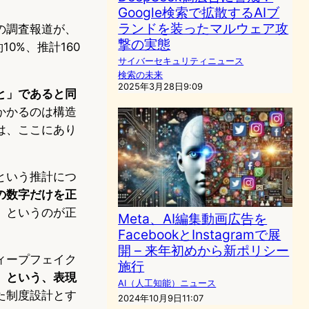
Google検索で拡散するAIブ
ランドを装ったマルウェア攻
の調査報道が、
撃の実態
0%、推計160
サイバーセキュリティニュース
検索の未来
2025年3月28日9:09
と」であると同
かかるのは構造
は、ここにあり
という推計につ
の数字だけを正
、というのが正
Meta、AI編集動画広告を
FacebookとInstagramで展
開 – 来年初めから新ポリシー
ィープフェイク
施行
」という、表現
AI（人工知能）ニュース
た制度設計とす
2024年10月9日11:07