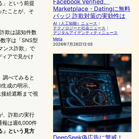
Facebook Verified、
る」という前提
Marketplace・Datingに無料
ったことが、そ
バッジ 詐欺対策の実効性は
AI（人工知能）ニュース
｜
テクノロジーと社会ニュース
｜
資詐欺は認知件数
デジタルアイデンティティニュース
Meta
の数字は「SNS型
2026年7月26日12:05
マンス詐欺」で
メディアで見かけ
、調べてみると
I生成の明示、
は接続遮断まで視
が、詐欺の実行
は週6,000件
る」という見方
DeepSeek偽広告に警戒！