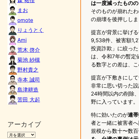
森 祐佳
は一度減ったものの
まお
そのものが崩れたわ
の崩壊を後押ししま
omote
りょうとく
提言が背景に挙げる
Ami
9,538件、被害額
投資詐欺」に絞った
荒木 啓介
は、令和7年の暫定値
菊池 紗槻
る数字との差は、こ
野村貴之
提言が下敷きにして
寺本 誠司
非常に思い切った設
島津耕造
24時間以内の削除
苦田 大起
野に入っています。
特に効いたのが
連帯
者と一緒に被害者へ
アーカイブ
規模から数十〜数百
を、台湾の事例は示