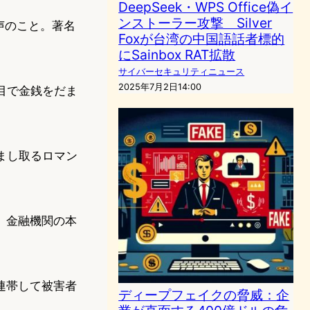
DeepSeek・WPS Office偽イ
ンストーラー攻撃 Silver
声のこと。著名
Foxが台湾の中国語話者標的
にSainbox RAT拡散
サイバーセキュリティニュース
2025年7月2日14:00
目で金銭をだま
まし取るロマン
。金融機関の本
連帯して被害者
ディープフェイクの脅威：企