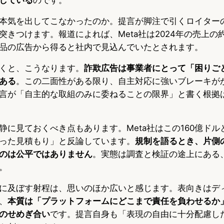
本気を出してこなかったのか。提言が脚注で引くロイター
きつけます。報道によれば、Meta社は2024年の売上の約1
品の広告から得ると社内で見込んでいたとされます。
くと、こうなります。
詐欺広告は事業者にとって「困りご
ある
。この二面性がある限り、自主対応に強いブレーキが
言が「自主的な取組のみに委ねることの限界」と書く根拠
静に見ておくべき点もあります。Meta社はこの160億ドル
った見積もり」と反論しています。
規制を語るとき、片側
のは公平ではありません
。実態は調査と検証の途上にある
。
に及ぼす射程は、思いのほか広いと感じます。表向きはデ
、
本質は「プラットフォームにどこまで責任を負わせるか
のせめぎ合い
です。提言自身も「表現の自由に十分配慮し