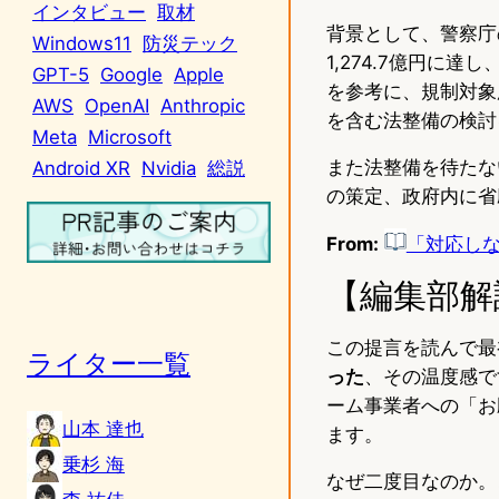
インタビュー
取材
背景として、警察庁の
Windows11
防災テック
1,274.7億円に
GPT-5
Google
Apple
を参考に、規制対象
AWS
OpenAI
Anthropic
を含む法整備の検討
Meta
Microsoft
また法整備を待たな
Android XR
Nvidia
総説
の策定、政府内に省
From:
「対応し
【編集部解
この提言を読んで最
ライター一覧
った
、その温度感で
ーム事業者への「お
山本 達也
ます。
乗杉 海
なぜ二度目なのか。