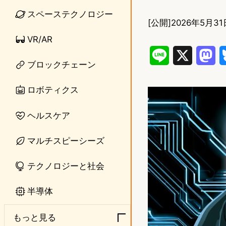
スペーステクノロジー
[公開]
2026年5月31日
VR/AR
L
X
M
ブロックチェーン
i
a
ロボティクス
n
s
e
t
ヘルスケア
o
マルチスピーシーズ
d
テクノロジーと社会
o
n
半導体
もっと見る