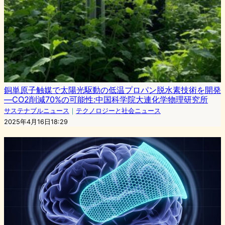
銅単原子触媒で太陽光駆動の低温プロパン脱水素技術を開発
—CO2削減70%の可能性:中国科学院大連化学物理研究所
サステナブルニュース
｜
テクノロジーと社会ニュース
2025年4月16日18:29