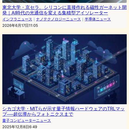
東北大学・京セラ、シリコンに直接作れる磁性ガーネット開
発｜AI時代の光通信を変える集積型アイソレーター
インフラニュース
｜
ナノテクノロジーニュース
｜
半導体ニュース
2026年6月17日11:05
シカゴ大学・MITらが示す量子情報ハードウェアのTRLマッ
プ──超伝導からフォトニクスまで
量子コンピューターニュース
2025年12月8日6:49