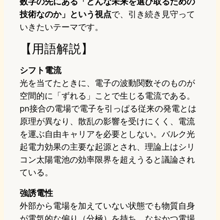
数字の先にある「どんな未来を選び取るための
技術なのか」という視点
で、引き続き見守って
いきたいテーマです。
【用語解説】
シフト電流
光を当てたときに、電子の波動関数そのものが
空間的に「ずれる」ことで生じる電流である。
pn接合の電場で電子を引っぱる従来の発電とは
原理が異なり、散乱の影響を受けにくく、電流
を運ぶ自由キャリアを必要としない。バルク光
起電力効果の主要な起源とされ、理論上はシリ
コン太陽電池の効率限界を超えうると議論され
ている。
強誘電性
外部から電場を加えていない状態でも物質自身
が電気的な偏り（分極）を持ち、なおかつ電場