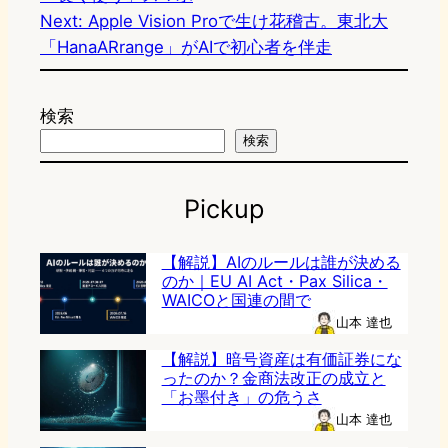
Next:
Apple Vision Proで生け花稽古。東北大
「HanaARrange」がAIで初心者を伴走
検索
検索
Pickup
【解説】AIのルールは誰が決める
のか｜EU AI Act・Pax Silica・
WAICOと国連の間で
山本 達也
【解説】暗号資産は有価証券にな
ったのか？金商法改正の成立と
「お墨付き」の危うさ
山本 達也