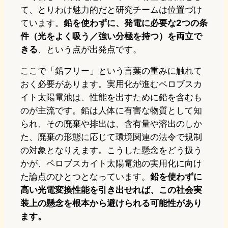
て、とりわけ魅力的だと研究チームは位置づけ
ています。
鉛を使わずに、発電に必要な2つの条
件（光をよく吸う／強い分極を持つ）を両立で
きる
、という点が出発点です。
ここで「鉛フリー」という言葉の重みに触れて
おく必要があります。実用化が進むペロブスカ
イト太陽電池は、性能を出すために鉛を含むも
のが主流です。鉛は人体に有害な物質として知
られ、その廃棄や排出は、含有量や溶出のしか
た、廃棄の形態に応じて環境関連の法令で規制
の対象となりえます。こうした懸念をどう扱う
かが、ペロブスカイト太陽電池の実用化に向け
た論点のひとつとなっています。
鉛を使わずに
高い光電変換性能を引き出せれば、この社会実
装上の懸念を根本から避けられる可能性があり
ます。