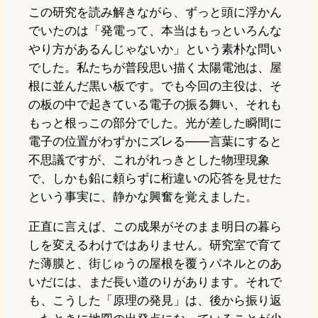
この研究を読み解きながら、ずっと頭に浮かん
でいたのは「発電って、本当はもっといろんな
やり方があるんじゃないか」という素朴な問い
でした。私たちが普段思い描く太陽電池は、屋
根に並んだ黒い板です。でも今回の主役は、そ
の板の中で起きている電子の振る舞い、それも
もっと根っこの部分でした。光が差した瞬間に
電子の位置がわずかにズレる――言葉にすると
不思議ですが、これがれっきとした物理現象
で、しかも鉛に頼らずに桁違いの応答を見せた
という事実に、静かな興奮を覚えました。
正直に言えば、この成果がそのまま明日の暮ら
しを変えるわけではありません。研究室で育て
た薄膜と、街じゅうの屋根を覆うパネルとのあ
いだには、まだ長い道のりがあります。それで
も、こうした「原理の発見」は、後から振り返