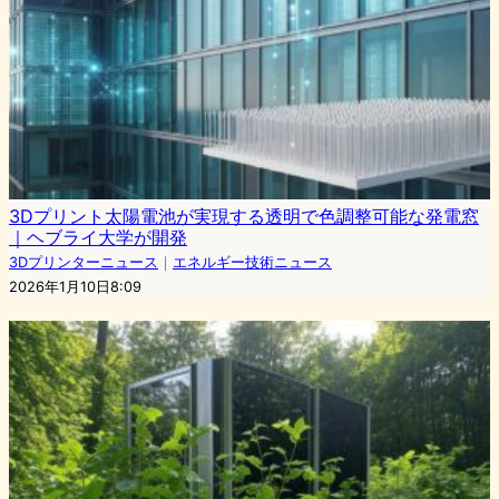
3Dプリント太陽電池が実現する透明で色調整可能な発電窓
｜ヘブライ大学が開発
3Dプリンターニュース
｜
エネルギー技術ニュース
2026年1月10日8:09