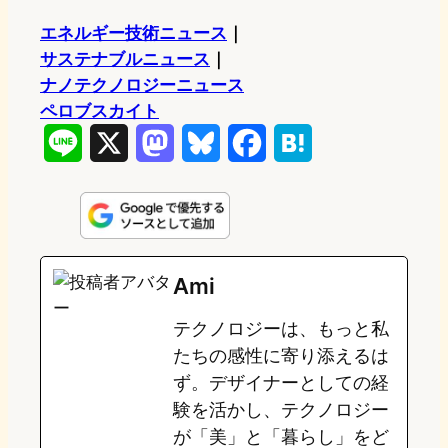
エネルギー技術ニュース
｜
サステナブルニュース
｜
ナノテクノロジーニュース
ペロブスカイト
L
X
M
B
F
H
i
a
l
a
a
n
s
u
c
t
e
t
e
e
e
Ami
o
s
b
n
テクノロジーは、もっと私
d
k
o
a
たちの感性に寄り添えるは
o
y
o
ず。デザイナーとしての経
験を活かし、テクノロジー
n
k
が「美」と「暮らし」をど