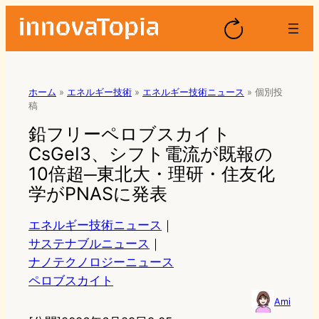
ホーム
»
エネルギー技術
»
エネルギー技術ニュース
»
個別投
稿
鉛フリーペロブスカイト
CsGeI3、シフト電流が既報の
10倍超─東北大・理研・住友化
学がPNASに発表
エネルギー技術ニュース
｜
サステナブルニュース
｜
ナノテクノロジーニュース
ペロブスカイト
Ami